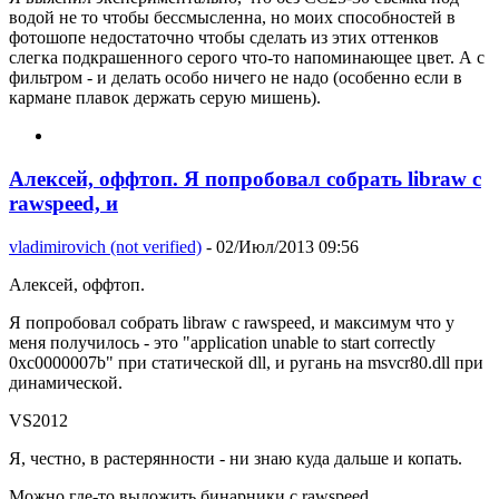
водой не то чтобы бессмысленна, но моих способностей в
фотошопе недостаточно чтобы сделать из этих оттенков
слегка подкрашенного серого что-то напоминающее цвет. А с
фильтром - и делать особо ничего не надо (особенно если в
кармане плавок держать серую мишень).
Алексей, оффтоп. Я попробовал собрать libraw с
rawspeed, и
vladimirovich (not verified)
- 02/Июл/2013 09:56
Алексей, оффтоп.
Я попробовал собрать libraw с rawspeed, и максимум что у
меня получилось - это "application unable to start correctly
0xc0000007b" при статической dll, и ругань на msvcr80.dll при
динамической.
VS2012
Я, честно, в растерянности - ни знаю куда дальше и копать.
Можно где-то выложить бинарники с rawspeed