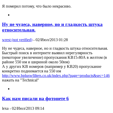
Я померил потому, что было некрасиво.
Ну не чудеса, наверное, но и гладкость штука
относительная.
wrest (not verified)
- 02/Июл/2013 01:28
Ну не чудеса, наверное, но и гладкость штука относительная.
Быстрый поиск в интернете выявил нерегулярность
(некоторое увеличение) пропускания KB15-80А в желтом (в
районе 550 нм и шириной около 50нм)
А у других KB номеров (например у KB20) пропускание
конкретно поднимается на 550 нм
http://www.bpluswfilters.co.uk/index.php?page=products&sec=146
нажать на "Technical"
Как нам писали на фотонете 6
lexa
- 02/Июл/2013 09:14