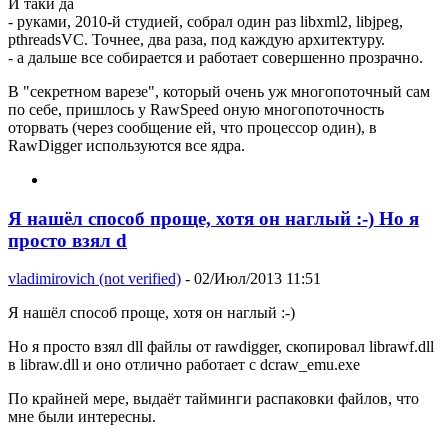
И таки да
- руками, 2010-й студией, собрал один раз libxml2, libjpeg,
pthreadsVC. Точнее, два раза, под каждую архитектуру.
- а дальше все собирается и работает совершенно прозрачно.
В "секретном варезе", который очень уж многопоточный сам
по себе, пришлось у RawSpeed оную многопоточность
оторвать (через сообщение ей, что процессор один), в
RawDigger используются все ядра.
Я нашёл способ проще, хотя он наглый :-) Но я
просто взял d
vladimirovich (not verified)
- 02/Июл/2013 11:51
Я нашёл способ проще, хотя он наглый :-)
Но я просто взял dll файлы от rawdigger, скопировал librawf.dll
в libraw.dll и оно отлично работает с dcraw_emu.exe
По крайней мере, выдаёт тайминги распаковки файлов, что
мне были интересны.