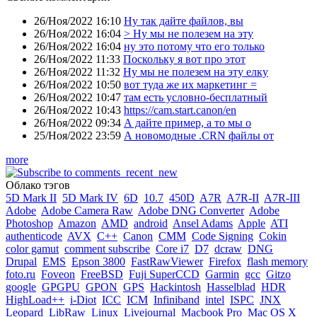
26/Ноя/2022 16:10
Ну так дайте файлов, вы
26/Ноя/2022 16:04
> Ну мы не полезем на эту
26/Ноя/2022 16:04
ну это потому что его только
26/Ноя/2022 11:33
Поскольку я вот про этот
26/Ноя/2022 11:32
Ну мы не полезем на эту елку
26/Ноя/2022 10:50
вот туда же их маркетинг =
26/Ноя/2022 10:47
там есть условно-бесплатный
26/Ноя/2022 10:43
https://cam.start.canon/en
26/Ноя/2022 09:34
А дайте пример, а то мы о
25/Ноя/2022 23:59
А новомодные .CRN файлы от
more
Облако тэгов
5D Mark II
5D Mark IV
6D
10.7
450D
A7R
A7R-II
A7R-III
Adobe
Adobe Camera Raw
Adobe DNG Converter
Adobe
Photoshop
Amazon
AMD
android
Ansel Adams
Apple
ATI
authenticode
AVX
C++
Canon
CMM
Code Signing
Cokin
color gamut
comment subscribe
Core i7
D7
dcraw
DNG
Drupal
EMS
Epson 3800
FastRawViewer
Firefox
flash memory
foto.ru
Foveon
FreeBSD
Fuji SuperCCD
Garmin
gcc
Gitzo
google
GPGPU
GPON
GPS
Hackintosh
Hasselblad
HDR
HighLoad++
i-Diot
ICC
ICM
Infiniband
intel
ISPC
JNX
Leopard
LibRaw
Linux
Livejournal
Macbook Pro
Mac OS X