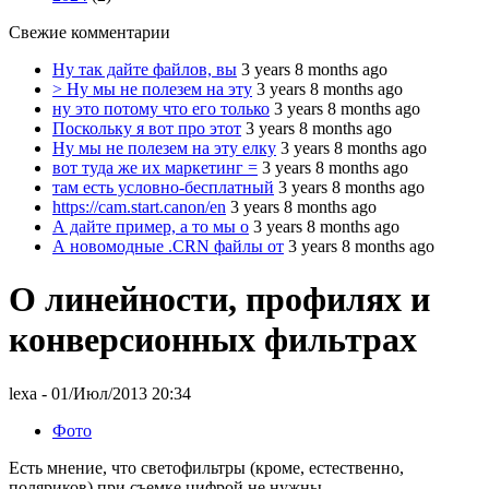
Свежие комментарии
Ну так дайте файлов, вы
3 years 8 months ago
> Ну мы не полезем на эту
3 years 8 months ago
ну это потому что его только
3 years 8 months ago
Поскольку я вот про этот
3 years 8 months ago
Ну мы не полезем на эту елку
3 years 8 months ago
вот туда же их маркетинг =
3 years 8 months ago
там есть условно-бесплатный
3 years 8 months ago
https://cam.start.canon/en
3 years 8 months ago
А дайте пример, а то мы о
3 years 8 months ago
А новомодные .CRN файлы от
3 years 8 months ago
О линейности, профилях и
конверсионных фильтрах
lexa
- 01/Июл/2013 20:34
Фото
Есть мнение, что светофильтры (кроме, естественно,
поляриков) при съемке цифрой не нужны.