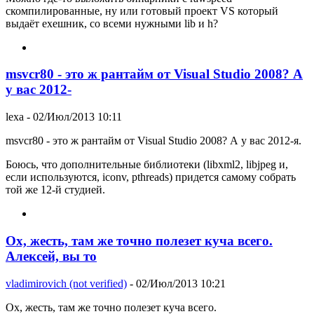
скомпилированные, ну или готовый проект VS который
выдаёт exeшник, со всеми нужными lib и h?
msvcr80 - это ж рантайм от Visual Studio 2008? А
у вас 2012-
lexa
- 02/Июл/2013 10:11
msvcr80 - это ж рантайм от Visual Studio 2008? А у вас 2012-я.
Боюсь, что дополнительные библиотеки (libxml2, libjpeg и,
если используются, iconv, pthreads) придется самому собрать
той же 12-й студией.
Ох, жесть, там же точно полезет куча всего.
Алексей, вы то
vladimirovich (not verified)
- 02/Июл/2013 10:21
Ох, жесть, там же точно полезет куча всего.