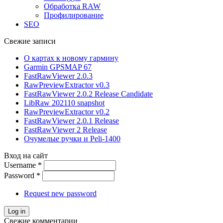
Обработка RAW
Профилирование
SEO
Свежие записи
О картах к новому гармину
Garmin GPSMAP 67
FastRawViewer 2.0.3
RawPreviewExtractor v0.3
FastRawViewer 2.0.2 Release Candidate
LibRaw 202110 snapshot
RawPreviewExtractor v0.2
FastRawViewer 2.0.1 Release
FastRawViewer 2 Release
Очумелые ручки и Peli-1400
Вход на сайт
Username
*
Password
*
Request new password
Свежие комментарии