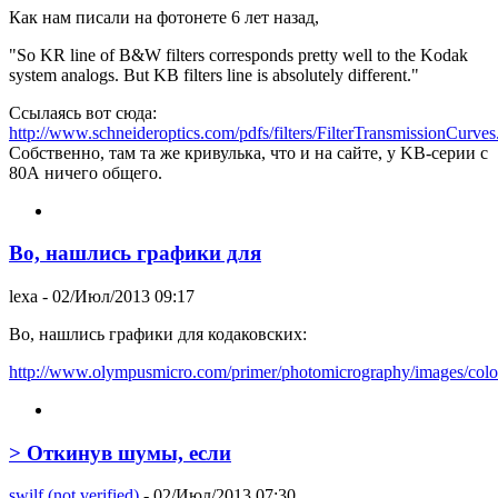
Как нам писали на фотонете 6 лет назад,
"So KR line of B&W filters corresponds pretty well to the Kodak
system analogs. But KB filters line is absolutely different."
Ссылаясь вот сюда:
http://www.schneideroptics.com/pdfs/filters/FilterTransmissionCurves
Собственно, там та же кривулька, что и на сайте, у KB-серии с
80А ничего общего.
Во, нашлись графики для
lexa
- 02/Июл/2013 09:17
Во, нашлись графики для кодаковских:
http://www.olympusmicro.com/primer/photomicrography/images/color
> Откинув шумы, если
swilf (not verified)
- 02/Июл/2013 07:30