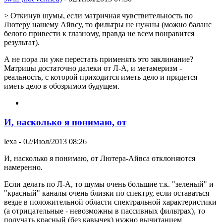
> Откинув шумы, если матричная чувствительность по
Лютеру нашему Айвсу, то фильтры не нужны (можно баланс
белого привести к глазному, правда не всем понравится
результат).
А не пора ли уже перестать применять это заклинание?
Матрицы достаточно далеки от Л-А, и метамеризм -
реальность, с которой приходится иметь дело и придется
иметь дело в обозримом будущем.
И, насколько я понимаю, от
lexa
- 02/Июл/2013 08:26
И, насколько я понимаю, от Лютера-Айвса отклоняются
намеренно.
Если делать по Л-А, то шумы очень большие т.к. "зеленый" и
"красный" каналы очень близки по спектру, если оставаться
везде в положительной области спектральной характеристики
(а отрицательные - невозможны в пассивных фильтрах), то
получать красный (без кавычек) нужно вычитанием