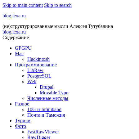
Skip to main content
Skip to search
blog.lexa.ru
(не)структурированные мысли Алексея Тутубалина
blog.lexa.ru
Содержание
GPGPU
Mac
Hackintosh
Программирование
LibRaw
PostgreSQL
Web
Drupal
Movable Type
Численные методы
Разное
10G и Infiniband
Почта и Таможня
Туризм
Фото
FastRawViewer
RawDigger