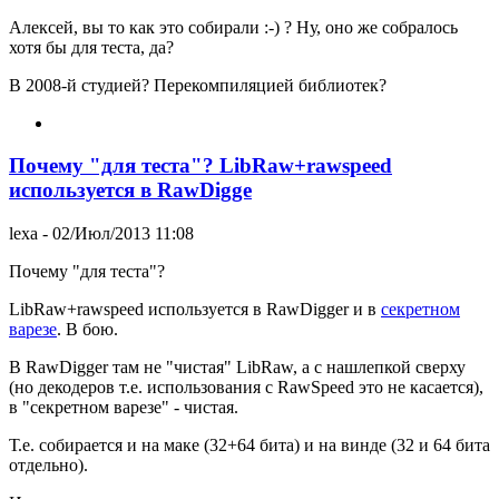
Алексей, вы то как это собирали :-) ? Ну, оно же собралось
хотя бы для теста, да?
В 2008-й студией? Перекомпиляцией библиотек?
Почему "для теста"? LibRaw+rawspeed
используется в RawDigge
lexa
- 02/Июл/2013 11:08
Почему "для теста"?
LibRaw+rawspeed используется в RawDigger и в
секретном
варезе
. В бою.
В RawDigger там не "чистая" LibRaw, а с нашлепкой сверху
(но декодеров т.е. использования с RawSpeed это не касается),
в "секретном варезе" - чистая.
Т.е. собирается и на маке (32+64 бита) и на винде (32 и 64 бита
отдельно).