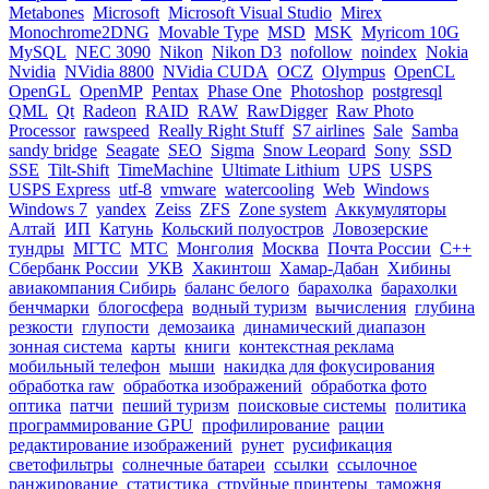
Metabones
Microsoft
Microsoft Visual Studio
Mirex
Monochrome2DNG
Movable Type
MSD
MSK
Myricom 10G
MySQL
NEC 3090
Nikon
Nikon D3
nofollow
noindex
Nokia
Nvidia
NVidia 8800
NVidia CUDA
OCZ
Olympus
OpenCL
OpenGL
OpenMP
Pentax
Phase One
Photoshop
postgresql
QML
Qt
Radeon
RAID
RAW
RawDigger
Raw Photo
Processor
rawspeed
Really Right Stuff
S7 airlines
Sale
Samba
sandy bridge
Seagate
SEO
Sigma
Snow Leopard
Sony
SSD
SSE
Tilt-Shift
TimeMachine
Ultimate Lithium
UPS
USPS
USPS Express
utf-8
vmware
watercooling
Web
Windows
Windows 7
yandex
Zeiss
ZFS
Zone system
Аккумуляторы
Алтай
ИП
Катунь
Кольский полуостров
Ловозерские
тундры
МГТС
МТС
Монголия
Москва
Почта России
С++
Сбербанк России
УКВ
Хакинтош
Хамар-Дабан
Хибины
авиакомпания Сибирь
баланс белого
барахолка
барахолки
бенчмарки
блогосфера
водный туризм
вычисления
глубина
резкости
глупости
демозаика
динамический диапазон
зонная система
карты
книги
контекстная реклама
мобильный телефон
мыши
накидка для фокусирования
обработка raw
обработка изображений
обработка фото
оптика
патчи
пеший туризм
поисковые системы
политика
программирование GPU
профилирование
рации
редактирование изображений
рунет
русификация
светофильтры
солнечные батареи
ссылки
ссылочное
ранжирование
статистика
струйные принтеры
таможня