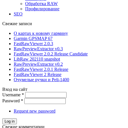
Обработка RAW
Профилирование
SEO
Свежие записи
О картах к новому гармину
Garmin GPSMAP 67
FastRawViewer 2.0.3
RawPreviewExtractor v0.3
FastRawViewer 2.0.2 Release Candidate
LibRaw 202110 snapshot
RawPreviewExtractor v0.2
FastRawViewer 2.0.1 Release
FastRawViewer 2 Release
Очумелые ручки и Peli-1400
Вход на сайт
Username
*
Password
*
Request new password
Свежие комментарии