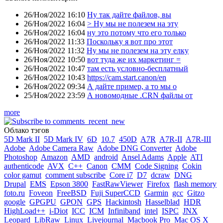
26/Ноя/2022 16:10
Ну так дайте файлов, вы
26/Ноя/2022 16:04
> Ну мы не полезем на эту
26/Ноя/2022 16:04
ну это потому что его только
26/Ноя/2022 11:33
Поскольку я вот про этот
26/Ноя/2022 11:32
Ну мы не полезем на эту елку
26/Ноя/2022 10:50
вот туда же их маркетинг =
26/Ноя/2022 10:47
там есть условно-бесплатный
26/Ноя/2022 10:43
https://cam.start.canon/en
26/Ноя/2022 09:34
А дайте пример, а то мы о
25/Ноя/2022 23:59
А новомодные .CRN файлы от
more
Облако тэгов
5D Mark II
5D Mark IV
6D
10.7
450D
A7R
A7R-II
A7R-III
Adobe
Adobe Camera Raw
Adobe DNG Converter
Adobe
Photoshop
Amazon
AMD
android
Ansel Adams
Apple
ATI
authenticode
AVX
C++
Canon
CMM
Code Signing
Cokin
color gamut
comment subscribe
Core i7
D7
dcraw
DNG
Drupal
EMS
Epson 3800
FastRawViewer
Firefox
flash memory
foto.ru
Foveon
FreeBSD
Fuji SuperCCD
Garmin
gcc
Gitzo
google
GPGPU
GPON
GPS
Hackintosh
Hasselblad
HDR
HighLoad++
i-Diot
ICC
ICM
Infiniband
intel
ISPC
JNX
Leopard
LibRaw
Linux
Livejournal
Macbook Pro
Mac OS X