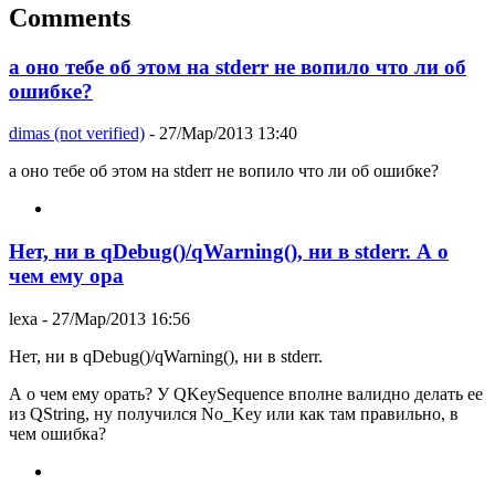
Comments
а оно тебе об этом на stderr не вопило что ли об
ошибке?
dimas (not verified)
- 27/Мар/2013 13:40
а оно тебе об этом на stderr не вопило что ли об ошибке?
Нет, ни в qDebug()/qWarning(), ни в stderr. А о
чем ему ора
lexa
- 27/Мар/2013 16:56
Нет, ни в qDebug()/qWarning(), ни в stderr.
А о чем ему орать? У QKeySequence вполне валидно делать ее
из QString, ну получился No_Key или как там правильно, в
чем ошибка?