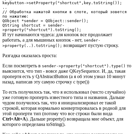
keybutton->setProperty("shortcut",key.toString());
..
// Обработка нажатой кнопки в слоте, который зовется
по нажатию:
QObject *sender = QObject::sender();
QString shortcut = sender-
>property("shortcut").toString();
И тут начинаются чудеса: для кнопок все продолжает
работать, а для мышиных кнопок - нет,
sender-
возвращает пустую строку.
>property(..).toString();
Разгадка оказалась проста:
Если посмотреть в
то
sender->property("shortcut").type()
выяснится, что тип - вовсе даже QKeySequence. И, да, такая
пропертя есть у QAbstractButton (а я об этом узнал 10 минут
назад, написав эту самую строчку с type())
То есть получилось так, что я использовал (чисто случайно)
уже готовую проперть известного типа и названия. Дальше
чудом получилось так, что я инициализировал ее такой
строкой, которая нормально конвертировалась в родной для
этой проперти тип (потому что все строки были вида
Ctrl+Alt+A
). Дальше property() возвращала мне объект, для
которого определана toString().