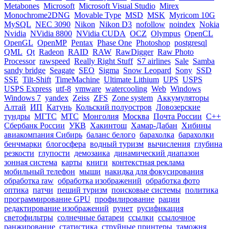
Metabones
Microsoft
Microsoft Visual Studio
Mirex
Monochrome2DNG
Movable Type
MSD
MSK
Myricom 10G
MySQL
NEC 3090
Nikon
Nikon D3
nofollow
noindex
Nokia
Nvidia
NVidia 8800
NVidia CUDA
OCZ
Olympus
OpenCL
OpenGL
OpenMP
Pentax
Phase One
Photoshop
postgresql
QML
Qt
Radeon
RAID
RAW
RawDigger
Raw Photo
Processor
rawspeed
Really Right Stuff
S7 airlines
Sale
Samba
sandy bridge
Seagate
SEO
Sigma
Snow Leopard
Sony
SSD
SSE
Tilt-Shift
TimeMachine
Ultimate Lithium
UPS
USPS
USPS Express
utf-8
vmware
watercooling
Web
Windows
Windows 7
yandex
Zeiss
ZFS
Zone system
Аккумуляторы
Алтай
ИП
Катунь
Кольский полуостров
Ловозерские
тундры
МГТС
МТС
Монголия
Москва
Почта России
С++
Сбербанк России
УКВ
Хакинтош
Хамар-Дабан
Хибины
авиакомпания Сибирь
баланс белого
барахолка
барахолки
бенчмарки
блогосфера
водный туризм
вычисления
глубина
резкости
глупости
демозаика
динамический диапазон
зонная система
карты
книги
контекстная реклама
мобильный телефон
мыши
накидка для фокусирования
обработка raw
обработка изображений
обработка фото
оптика
патчи
пеший туризм
поисковые системы
политика
программирование GPU
профилирование
рации
редактирование изображений
рунет
русификация
светофильтры
солнечные батареи
ссылки
ссылочное
ранжирование
статистика
струйные принтеры
таможня