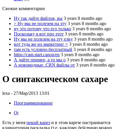
Свежие комментарии
Ну так дайте файлов, вы
3 years 8 months ago
> Ну мы не полезем на эту
3 years 8 months ago
ну это потому что его только
3 years 8 months ago
Поскольку я вот про этот
3 years 8 months ago
Ну мы не полезем на эту елку
3 years 8 months ago
вот туда же их маркетинг =
3 years 8 months ago
там есть условно-бесплатный
3 years 8 months ago
https://cam.start.canon/en
3 years 8 months ago
А дайте пример, а то мы о
3 years 8 months ago
А новомодные .CRN файлы от
3 years 8 months ago
О синтаксическом сахаре
lexa
- 27/Мар/2013 13:01
Программирование
Qt
Есть у меня
некий варез
и в этом варезе настраивается
клавиатурная раскладка (т.е. каждому
действию
можно