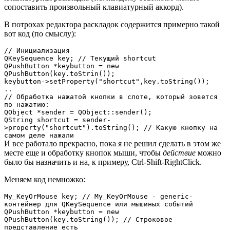
сопоставить произвольный клавиатурный аккорд).
В потрохах редактора раскладок содержится примерно такой
вот код (по смыслу):
// Инициализация
QKeySequence key; // Текущий shortcut
QPushButton *keybutton = new
QPushButton(key.toStrin());
keybutton->setProperty("shortcut",key.toString());
..
// Обработка нажатой кнопки в слоте, который зовется
по нажатию:
QObject *sender = QObject::sender();
QString shortcut = sender-
>property("shortcut").toString(); // Какую кнопку на
самом деле нажали
И все работало прекрасно, пока я не решил сделать в этом же
месте еще и обработку кнопок мыши, чтобы
действие
можно
было бы назначить и на, к примеру, Ctrl-Shift-RightClick.
Меняем код немножко:
My_KeyOrMouse key; // My_KeyOrMouse - generic-
контейнер для QKeySequence или мышиных событий
QPushButton *keybutton = new
QPushButton(key.toString()); // Строковое
представление есть