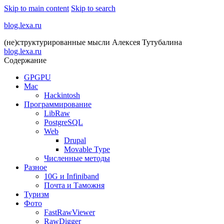
Skip to main content
Skip to search
blog.lexa.ru
(не)структурированные мысли Алексея Тутубалина
blog.lexa.ru
Содержание
GPGPU
Mac
Hackintosh
Программирование
LibRaw
PostgreSQL
Web
Drupal
Movable Type
Численные методы
Разное
10G и Infiniband
Почта и Таможня
Туризм
Фото
FastRawViewer
RawDigger