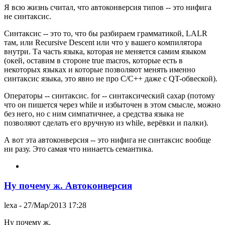
Я всю жизнь считал, что автоконверсия типов -- это нифига
не синтаксис.
Синтаксис -- это то, что бы разбираем грамматикой, LALR
там, или Recursive Descent или что у вашего компилятора
внутри. Та часть языка, которая не меняется самим языком
(окей, оставим в стороне true macros, которые есть в
некоторых языках и которые позволяют менять именно
синтаксис языка, это явно не про C/C++ даже с QT-обвеской).
Операторы -- синтаксис. for -- синтаксический сахар (потому
что он пишется через while и избыточен в этом смысле, можно
без него, но с ним симпатичнее, а средства языка не
позволяют сделать его вручную из while, верёвки и палки).
А вот эта автоконверсия -- это нифига не синтаксис вообще
ни разу. Это самая что нинаетсь семантика.
Ну почему ж. Автоконверсия
lexa
- 27/Мар/2013 17:28
Ну почему ж.