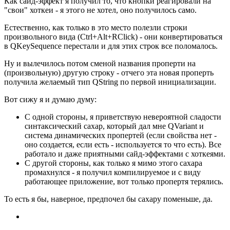
Как сайд-эффект я получил то, что кнопки реагировали на
"свои" хоткеи - я этого не хотел, оно получилось само.
Естественно, как только в это место полезли строки
произвольного вида (Ctrl+Alt+RClick) - они конвертироваться
в QKeySequence перестали и для этих строк все поломалось.
Ну и вылечилось потом сменой названия проперти на
(произвольную) другую строку - отчего эта новая проперть
получила желаемый тип QString по первой инициализации.
Вот сижу я и думаю думу:
С одной стороны, я приветствую невероятной сладости
синтаксический сахар, который дал мне QVariant и
система динамических пропертей (если свойства нет -
оно создается, если есть - используется то что есть). Все
работало и даже приятными сайд-эффектами с хоткеями.
С другой стороны, как только я мимо этого сахара
промахнулся - я получил компилируемое и с виду
работающее приложение, вот только пропертя терялись.
То есть я бы, наверное, предпочел бы сахару поменьше, да.