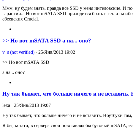
Ммм, ну будем знать, правда все SSD у меня интеловские. И по
гарантии... Но вот mSATA SSD приходится брать в т.ч. и на иб
ебеевских Crucial.
>> Но вот mSATA SSD а на... оно?
v_s (not verified)
- 25/Янв/2013 19:02
>> Но вот mSATA SSD
а на... оно?
Ну так бывает, что больше ничего и не вставить.
lexa
- 25/Янв/2013 19:07
Ну так бывает, что больше ничего и не вставить. Ноутбуки там, 
Я бы, кстати, в сервера свои повставлял бы бутовый mSATA, 