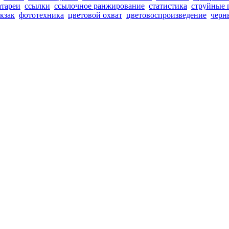
атареи
ссылки
ссылочное ранжирование
статистика
струйные 
кзак
фототехника
цветовой охват
цветовоспроизведение
черн