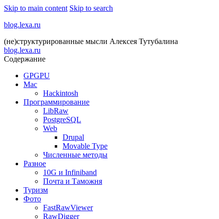
Skip to main content
Skip to search
blog.lexa.ru
(не)структурированные мысли Алексея Тутубалина
blog.lexa.ru
Содержание
GPGPU
Mac
Hackintosh
Программирование
LibRaw
PostgreSQL
Web
Drupal
Movable Type
Численные методы
Разное
10G и Infiniband
Почта и Таможня
Туризм
Фото
FastRawViewer
RawDigger