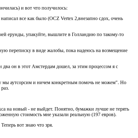
ончилась) и вот что получилось:
 написал все как было (OCZ Vertex 2,внезапно сдох, очень
чей ерунды, упакуйте, вышлите в Голландию по такому-то
ьную переписку в виде жалобы, пока надеюсь на возмещение
два он в этот Амстердам дошел, за этим процессом я с
вку мы аутсорсим и ничем конкретным помочь не можем". Но
 раз.
екса на новый - не выйдет. Понятно, бумажки лучше не терять
аможенную стоимость мне указали реальную (197 евров).
Теперь вот знаю что зря.