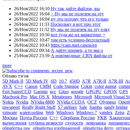
26/Ноя/2022 16:10
Ну так дайте файлов, вы
26/Ноя/2022 16:04
> Ну мы не полезем на эту
26/Ноя/2022 16:04
ну это потому что его только
26/Ноя/2022 11:33
Поскольку я вот про этот
26/Ноя/2022 11:32
Ну мы не полезем на эту елку
26/Ноя/2022 10:50
вот туда же их маркетинг =
26/Ноя/2022 10:47
там есть условно-бесплатный
26/Ноя/2022 10:43
https://cam.start.canon/en
26/Ноя/2022 09:34
А дайте пример, а то мы о
25/Ноя/2022 23:59
А новомодные .CRN файлы от
more
Облако тэгов
5D Mark II
5D Mark IV
6D
10.7
450D
A7R
A7R-II
A7R-III
A
AVX
C++
Canon
CMM
Code Signing
Cokin
color gamut
comme
Fuji SuperCCD
Garmin
gcc
Gitzo
google
GPGPU
GPON
GPS
Macbook Pro
Mac OS X
Metabones
Microsoft
Microsoft Visual S
Nokia
Nvidia
NVidia 8800
NVidia CUDA
OCZ
Olympus
Open
rawspeed
Really Right Stuff
S7 airlines
Sale
Samba
sandy bridge
vmware
watercooling
Web
Windows
Windows 7
yandex
Zeiss
Z
Москва
Почта России
С++
Сбербанк России
УКВ
Хакинтош
вычисления
глубина резкости
глупости
демозаика
динамичес
обработка raw
обработка изображений
обработка фото
оптика