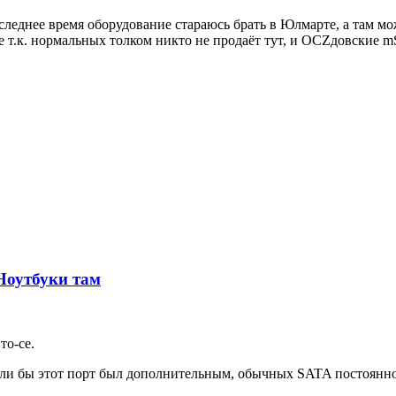
следнее время оборудование стараюсь брать в Юлмарте, а там мо
ее т.к. нормальных толком никто не продаёт тут, и OCZдовские m
 Ноутбуки там
то-се.
если бы этот порт был дополнительным, обычных SATA постоянн