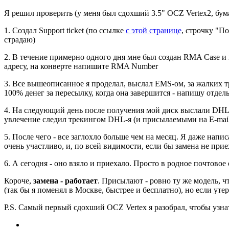
Я решил проверить (у меня был сдохший 3.5" OCZ Vertex2, бума
1. Создал Support ticket (по ссылке
с этой странице
, строчку "П
страдаю)
2. В течение примерно одного дня мне был создан RMA Case и 
адресу, на конверте напишите RMA Number
3. Все вышеописанное я проделал, выслал EMS-ом, за жалких т
100% денег за пересылку, когда она завершится - напишу отдель
4. На следующий день после получения мой диск выслали DHL-е
увлечение следил трекингом DHL-я (и присылаемыми на E-mai
5. После чего - все заглохло больше чем на месяц. Я даже на
очень участливо, и, по всей видимости, если бы замена не прие
6. А сегодня - оно взяло и приехало. Просто в родное почтовое
Короче,
замена - работает
. Присылают - ровно ту же модель, ч
(так бы я поменял в Москве, быстрее и бесплатно), но если ут
P.S. Самый первый сдохший OCZ Vertex я разобрал, чтобы узнать