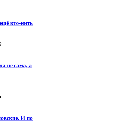
ещё кто-нить
?
а не сама, а
и.
ловские. И по