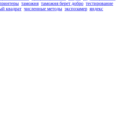
принтеры
таможня
таможня берет добро
тестирование
ый квадрат
численные методы
экспозамер
яндекс