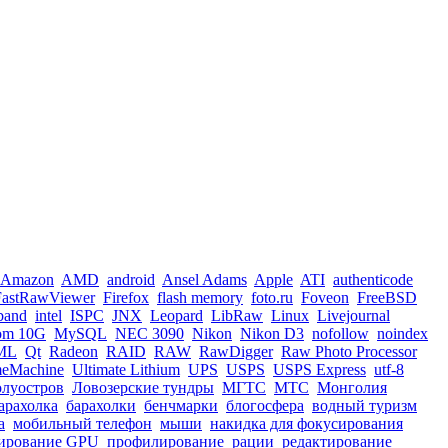
Amazon
AMD
android
Ansel Adams
Apple
ATI
authenticode
FastRawViewer
Firefox
flash memory
foto.ru
Foveon
FreeBSD
iband
intel
ISPC
JNX
Leopard
LibRaw
Linux
Livejournal
om 10G
MySQL
NEC 3090
Nikon
Nikon D3
nofollow
noindex
ML
Qt
Radeon
RAID
RAW
RawDigger
Raw Photo Processor
meMachine
Ultimate Lithium
UPS
USPS
USPS Express
utf-8
олуостров
Ловозерские тундры
МГТС
МТС
Монголия
арахолка
барахолки
бенчмарки
блогосфера
водный туризм
а
мобильный телефон
мыши
накидка для фокусирования
ирование GPU
профилирование
рации
редактирование