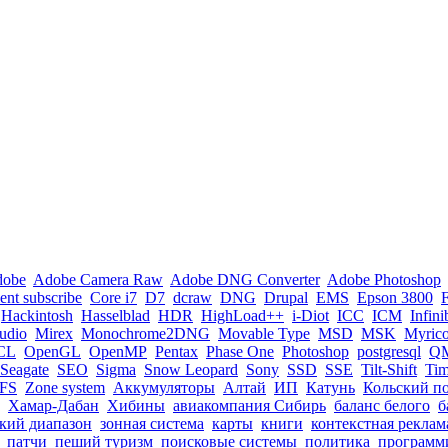
dobe
Adobe Camera Raw
Adobe DNG Converter
Adobe Photoshop
nt subscribe
Core i7
D7
dcraw
DNG
Drupal
EMS
Epson 3800
Hackintosh
Hasselblad
HDR
HighLoad++
i-Diot
ICC
ICM
Infin
tudio
Mirex
Monochrome2DNG
Movable Type
MSD
MSK
Myric
CL
OpenGL
OpenMP
Pentax
Phase One
Photoshop
postgresql
Q
Seagate
SEO
Sigma
Snow Leopard
Sony
SSD
SSE
Tilt-Shift
Ti
FS
Zone system
Аккумуляторы
Алтай
ИП
Катунь
Кольский п
Хамар-Дабан
Хибины
авиакомпания Сибирь
баланс белого
б
кий диапазон
зонная система
карты
книги
контекстная реклам
патчи
пеший туризм
поисковые системы
политика
программ