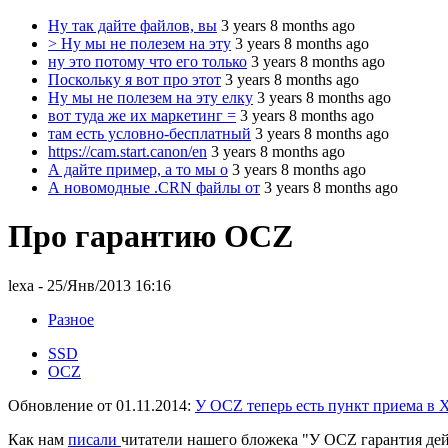
Ну так дайте файлов, вы
3 years 8 months ago
> Ну мы не полезем на эту
3 years 8 months ago
ну это потому что его только
3 years 8 months ago
Поскольку я вот про этот
3 years 8 months ago
Ну мы не полезем на эту елку
3 years 8 months ago
вот туда же их маркетинг =
3 years 8 months ago
там есть условно-бесплатный
3 years 8 months ago
https://cam.start.canon/en
3 years 8 months ago
А дайте пример, а то мы о
3 years 8 months ago
А новомодные .CRN файлы от
3 years 8 months ago
Про гарантию OCZ
lexa
- 25/Янв/2013 16:16
Разное
SSD
OCZ
Обновление от 01.11.2014:
У OCZ теперь есть пункт приема в 
Как нам
писали
читатели нашего бложека "У OCZ гарантия дейс