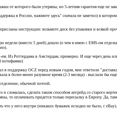
жки от которого были утеряны, но 5-летняя гарантия еще не зак
оддержка в России, нажмите здесь" сначала не заметил) в котором
присланы инструкции: возьмите диск без упаковки и всякой про
ри недели (вместо 5 дней) дошло (о чем я имею с EMS-ом отдел
но).
м. Из Роттердама в Амстердам, примерно. И еще через день или 
l нотифаями)
писал в поддержку OCZ перед новым годом, мне ответили "доста
хала в более-менее разумное время (2-3 месяца) - выслали бы еще
 отделение, обычной почтой.
то и сломалась, сделать таким способом апгрейд со старого верт
еряны, то оплачивать придется только пересылку в Европу. Да, т
 что у него внутри (никаких бумажек исходно не было, с eBay). 