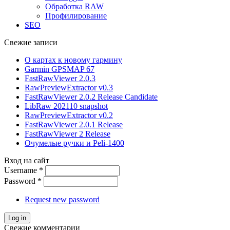
Обработка RAW
Профилирование
SEO
Свежие записи
О картах к новому гармину
Garmin GPSMAP 67
FastRawViewer 2.0.3
RawPreviewExtractor v0.3
FastRawViewer 2.0.2 Release Candidate
LibRaw 202110 snapshot
RawPreviewExtractor v0.2
FastRawViewer 2.0.1 Release
FastRawViewer 2 Release
Очумелые ручки и Peli-1400
Вход на сайт
Username
*
Password
*
Request new password
Свежие комментарии