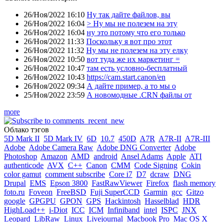
26/Ноя/2022 16:10
Ну так дайте файлов, вы
26/Ноя/2022 16:04
> Ну мы не полезем на эту
26/Ноя/2022 16:04
ну это потому что его только
26/Ноя/2022 11:33
Поскольку я вот про этот
26/Ноя/2022 11:32
Ну мы не полезем на эту елку
26/Ноя/2022 10:50
вот туда же их маркетинг =
26/Ноя/2022 10:47
там есть условно-бесплатный
26/Ноя/2022 10:43
https://cam.start.canon/en
26/Ноя/2022 09:34
А дайте пример, а то мы о
25/Ноя/2022 23:59
А новомодные .CRN файлы от
more
Облако тэгов
5D Mark II
5D Mark IV
6D
10.7
450D
A7R
A7R-II
A7R-III
Adobe
Adobe Camera Raw
Adobe DNG Converter
Adobe
Photoshop
Amazon
AMD
android
Ansel Adams
Apple
ATI
authenticode
AVX
C++
Canon
CMM
Code Signing
Cokin
color gamut
comment subscribe
Core i7
D7
dcraw
DNG
Drupal
EMS
Epson 3800
FastRawViewer
Firefox
flash memory
foto.ru
Foveon
FreeBSD
Fuji SuperCCD
Garmin
gcc
Gitzo
google
GPGPU
GPON
GPS
Hackintosh
Hasselblad
HDR
HighLoad++
i-Diot
ICC
ICM
Infiniband
intel
ISPC
JNX
Leopard
LibRaw
Linux
Livejournal
Macbook Pro
Mac OS X