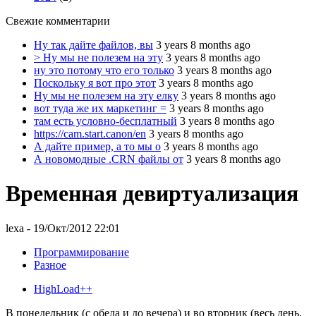
Свежие комментарии
Ну так дайте файлов, вы
3 years 8 months ago
> Ну мы не полезем на эту
3 years 8 months ago
ну это потому что его только
3 years 8 months ago
Поскольку я вот про этот
3 years 8 months ago
Ну мы не полезем на эту елку
3 years 8 months ago
вот туда же их маркетинг =
3 years 8 months ago
там есть условно-бесплатный
3 years 8 months ago
https://cam.start.canon/en
3 years 8 months ago
А дайте пример, а то мы о
3 years 8 months ago
А новомодные .CRN файлы от
3 years 8 months ago
Временная девиртуализация
lexa
- 19/Окт/2012 22:01
Программирование
Разное
HighLoad++
В понедельник (с обеда и до вечера) и во вторник (весь день,