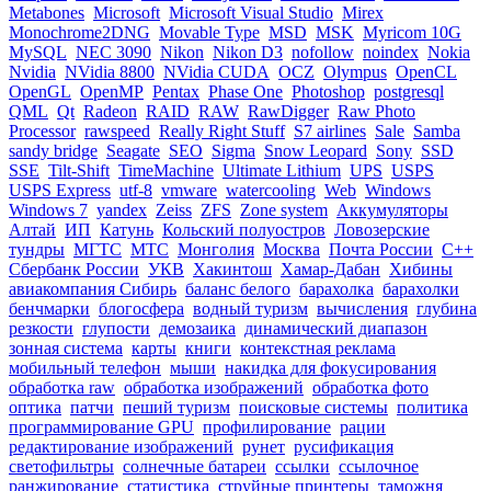
Metabones
Microsoft
Microsoft Visual Studio
Mirex
Monochrome2DNG
Movable Type
MSD
MSK
Myricom 10G
MySQL
NEC 3090
Nikon
Nikon D3
nofollow
noindex
Nokia
Nvidia
NVidia 8800
NVidia CUDA
OCZ
Olympus
OpenCL
OpenGL
OpenMP
Pentax
Phase One
Photoshop
postgresql
QML
Qt
Radeon
RAID
RAW
RawDigger
Raw Photo
Processor
rawspeed
Really Right Stuff
S7 airlines
Sale
Samba
sandy bridge
Seagate
SEO
Sigma
Snow Leopard
Sony
SSD
SSE
Tilt-Shift
TimeMachine
Ultimate Lithium
UPS
USPS
USPS Express
utf-8
vmware
watercooling
Web
Windows
Windows 7
yandex
Zeiss
ZFS
Zone system
Аккумуляторы
Алтай
ИП
Катунь
Кольский полуостров
Ловозерские
тундры
МГТС
МТС
Монголия
Москва
Почта России
С++
Сбербанк России
УКВ
Хакинтош
Хамар-Дабан
Хибины
авиакомпания Сибирь
баланс белого
барахолка
барахолки
бенчмарки
блогосфера
водный туризм
вычисления
глубина
резкости
глупости
демозаика
динамический диапазон
зонная система
карты
книги
контекстная реклама
мобильный телефон
мыши
накидка для фокусирования
обработка raw
обработка изображений
обработка фото
оптика
патчи
пеший туризм
поисковые системы
политика
программирование GPU
профилирование
рации
редактирование изображений
рунет
русификация
светофильтры
солнечные батареи
ссылки
ссылочное
ранжирование
статистика
струйные принтеры
таможня