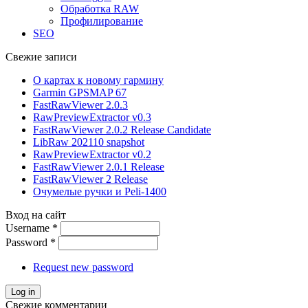
Обработка RAW
Профилирование
SEO
Свежие записи
О картах к новому гармину
Garmin GPSMAP 67
FastRawViewer 2.0.3
RawPreviewExtractor v0.3
FastRawViewer 2.0.2 Release Candidate
LibRaw 202110 snapshot
RawPreviewExtractor v0.2
FastRawViewer 2.0.1 Release
FastRawViewer 2 Release
Очумелые ручки и Peli-1400
Вход на сайт
Username
*
Password
*
Request new password
Свежие комментарии