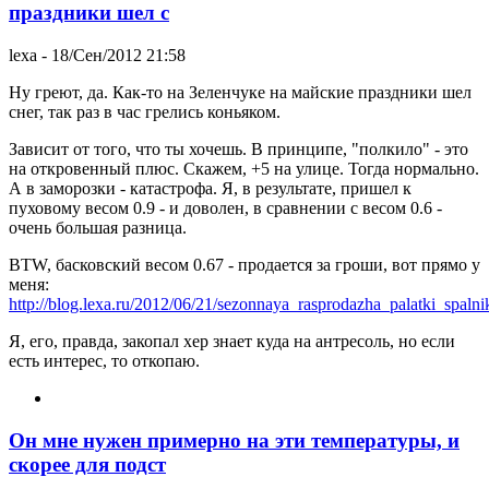
праздники шел с
lexa
- 18/Сен/2012 21:58
Ну греют, да. Как-то на Зеленчуке на майские праздники шел
снег, так раз в час грелись коньяком.
Зависит от того, что ты хочешь. В принципе, "полкило" - это
на откровенный плюс. Скажем, +5 на улице. Тогда нормально.
А в заморозки - катастрофа. Я, в результате, пришел к
пуховому весом 0.9 - и доволен, в сравнении с весом 0.6 -
очень большая разница.
BTW, басковский весом 0.67 - продается за гроши, вот прямо у
меня:
http://blog.lexa.ru/2012/06/21/sezonnaya_rasprodazha_palatki_spalni
Я, его, правда, закопал хер знает куда на антресоль, но если
есть интерес, то откопаю.
Он мне нужен примерно на эти температуры, и
скорее для подст