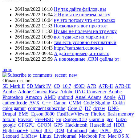
26/Ноя/2022 16:10
Ну так дайте файлов, вы
26/Ноя/2022 16:04
> Ну мы не полезем на эту
26/Ноя/2022 16:04
ну это потому что его только
26/Ноя/2022 11:33
Поскольку я вот про этот
26/Ноя/2022 11:32
Ну мы не полезем на эту елку
26/Ноя/2022 10:50
вот туда же их маркетинг =
26/Ноя/2022 10:47
там есть условно-бесплатный
26/Ноя/2022 10:43
https://cam.start.canon/en
26/Ноя/2022 09:34
А дайте пример, а то мы о
25/Ноя/2022 23:59
А новомодные .CRN файлы от
more
Облако тэгов
5D Mark II
5D Mark IV
6D
10.7
450D
A7R
A7R-II
A7R-III
Adobe
Adobe Camera Raw
Adobe DNG Converter
Adobe
Photoshop
Amazon
AMD
android
Ansel Adams
Apple
ATI
authenticode
AVX
C++
Canon
CMM
Code Signing
Cokin
color gamut
comment subscribe
Core i7
D7
dcraw
DNG
Drupal
EMS
Epson 3800
FastRawViewer
Firefox
flash memory
foto.ru
Foveon
FreeBSD
Fuji SuperCCD
Garmin
gcc
Gitzo
google
GPGPU
GPON
GPS
Hackintosh
Hasselblad
HDR
HighLoad++
i-Diot
ICC
ICM
Infiniband
intel
ISPC
JNX
Leopard
LibRaw
Linux
Livejournal
Macbook Pro
Mac OS X