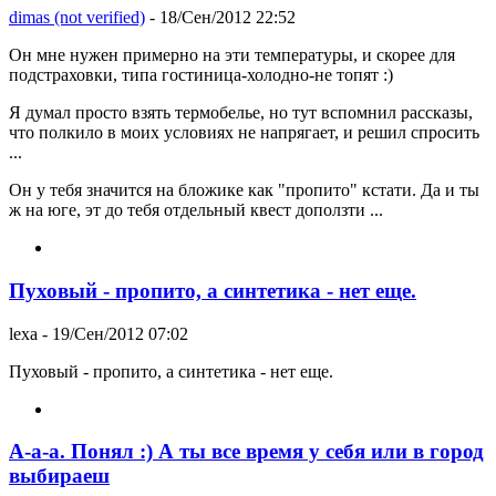
dimas (not verified)
- 18/Сен/2012 22:52
Он мне нужен примерно на эти температуры, и скорее для
подстраховки, типа гостиница-холодно-не топят :)
Я думал просто взять термобелье, но тут вспомнил рассказы,
что полкило в моих условиях не напрягает, и решил спросить
...
Он у тебя значится на бложике как "пропито" кстати. Да и ты
ж на юге, эт до тебя отдельный квест доползти ...
Пуховый - пропито, а синтетика - нет еще.
lexa
- 19/Сен/2012 07:02
Пуховый - пропито, а синтетика - нет еще.
А-а-а. Понял :) А ты все время у себя или в город
выбираеш