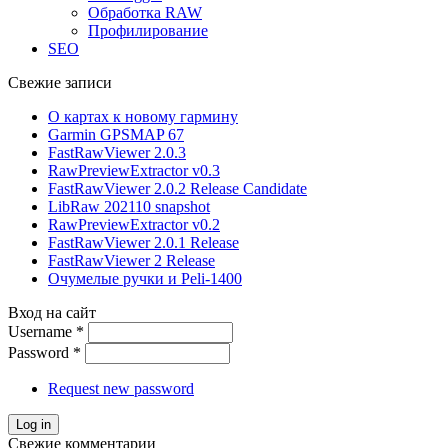
Обработка RAW
Профилирование
SEO
Свежие записи
О картах к новому гармину
Garmin GPSMAP 67
FastRawViewer 2.0.3
RawPreviewExtractor v0.3
FastRawViewer 2.0.2 Release Candidate
LibRaw 202110 snapshot
RawPreviewExtractor v0.2
FastRawViewer 2.0.1 Release
FastRawViewer 2 Release
Очумелые ручки и Peli-1400
Вход на сайт
Username
*
Password
*
Request new password
Свежие комментарии