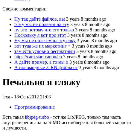
Свежие комментарии
Ну так дайте файлов, вы
3 years 8 months ago
> Ну мы не полезем на эту
3 years 8 months ago
ну это потому что его только
3 years 8 months ago
Поскольку я вот про этот
3 years 8 months ago
Ну мы не полезем на эту елку
3 years 8 months ago
вот туда же их маркетинг =
3 years 8 months ago
там есть условно-бесплатный
3 years 8 months ago
https://cam.start.canon/en
3 years 8 months ago
А дайте пример, а то мы о
3 years 8 months ago
А новомодные .CRN файлы от
3 years 8 months ago
Печально я гляжу
lexa
- 18/Сен/2012 21:03
Программирование
Есть такая
libjpeg-turbo
- тот же LibJPEG, только там часть
внутря переписана на SIMD-ассемблере для большей скорости
и лучшести.