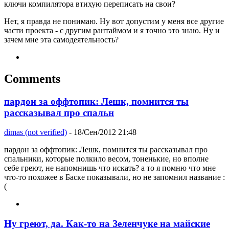
ключи компилятора втихую переписать на свои?
Нет, я правда не понимаю. Ну вот допустим у меня все другие
части проекта - с другим рантаймом и я точно это знаю. Ну и
зачем мне эта самодеятельность?
Comments
пардон за оффтопик: Лешк, помнится ты
рассказывал про спальн
dimas (not verified)
- 18/Сен/2012 21:48
пардон за оффтопик: Лешк, помнится ты рассказывал про
спальники, которые полкило весом, тоненькие, но вполне
себе греют, не напомнишь что искать? а то я помню что мне
что-то похожее в Баске показывали, но не запомнил название :
(
Ну греют, да. Как-то на Зеленчуке на майские