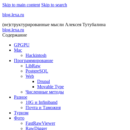
Skip to main content
Skip to search
blog.lexa.ru
(не)структурированные мысли Алексея Тутубалина
blog.lexa.ru
Содержание
GPGPU
Mac
Hackintosh
Программирование
LibRaw
PostgreSQL
Web
Drupal
Movable Type
Численные методы
Разное
10G и Infiniband
Почта и Таможня
Туризм
Фото
FastRawViewer
RawDigger