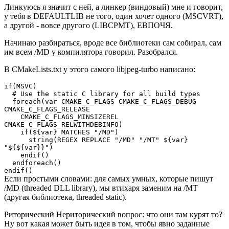
Линкуюсь я значит с ней, а линкер (виндовый) мне и говорит,
у тебя в DEFAULTLIB не того, один хочет одного (MSCVRT),
а другой - вовсе другого (LIBCPMT), ЕВПОЧЯ.
Начинаю разбираться, вроде все библиотеки сам собирал, сам
им всем /MD у компилятора говорил. Разобрался.
В CMakeLists.txt у этого самого libjpeg-turbo написано:
if(MSVC)
# Use the static C library for all build types
foreach(var CMAKE_C_FLAGS CMAKE_C_FLAGS_DEBUG
CMAKE_C_FLAGS_RELEASE
CMAKE_C_FLAGS_MINSIZEREL
CMAKE_C_FLAGS_RELWITHDEBINFO)
if(${var} MATCHES "/MD")
string(REGEX REPLACE "/MD" "/MT" ${var}
"${${var}}")
endif()
endforeach()
endif()
Если простыми словами: для самых умных, которые пишут
/MD (threaded DLL library), мы втихаря заменим на /MT
(другая библиотека, threaded static).
Риторический
Нериторический вопрос: что они там курят то?
Ну вот какая может быть идея в том, чтобы явно заданные