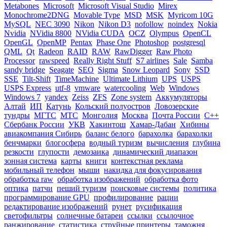
Metabones
Microsoft
Microsoft Visual Studio
Mirex
Monochrome2DNG
Movable Type
MSD
MSK
Myricom 10G
MySQL
NEC 3090
Nikon
Nikon D3
nofollow
noindex
Nokia
Nvidia
NVidia 8800
NVidia CUDA
OCZ
Olympus
OpenCL
OpenGL
OpenMP
Pentax
Phase One
Photoshop
postgresql
QML
Qt
Radeon
RAID
RAW
RawDigger
Raw Photo
Processor
rawspeed
Really Right Stuff
S7 airlines
Sale
Samba
sandy bridge
Seagate
SEO
Sigma
Snow Leopard
Sony
SSD
SSE
Tilt-Shift
TimeMachine
Ultimate Lithium
UPS
USPS
USPS Express
utf-8
vmware
watercooling
Web
Windows
Windows 7
yandex
Zeiss
ZFS
Zone system
Аккумуляторы
Алтай
ИП
Катунь
Кольский полуостров
Ловозерские
тундры
МГТС
МТС
Монголия
Москва
Почта России
С++
Сбербанк России
УКВ
Хакинтош
Хамар-Дабан
Хибины
авиакомпания Сибирь
баланс белого
барахолка
барахолки
бенчмарки
блогосфера
водный туризм
вычисления
глубина
резкости
глупости
демозаика
динамический диапазон
зонная система
карты
книги
контекстная реклама
мобильный телефон
мыши
накидка для фокусирования
обработка raw
обработка изображений
обработка фото
оптика
патчи
пеший туризм
поисковые системы
политика
программирование GPU
профилирование
рации
редактирование изображений
рунет
русификация
светофильтры
солнечные батареи
ссылки
ссылочное
ранжирование
статистика
струйные принтеры
таможня