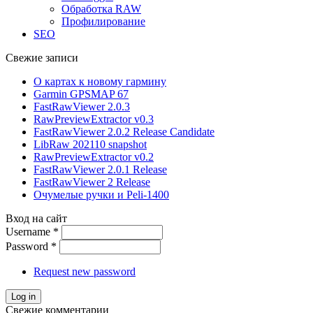
Обработка RAW
Профилирование
SEO
Свежие записи
О картах к новому гармину
Garmin GPSMAP 67
FastRawViewer 2.0.3
RawPreviewExtractor v0.3
FastRawViewer 2.0.2 Release Candidate
LibRaw 202110 snapshot
RawPreviewExtractor v0.2
FastRawViewer 2.0.1 Release
FastRawViewer 2 Release
Очумелые ручки и Peli-1400
Вход на сайт
Username
*
Password
*
Request new password
Свежие комментарии