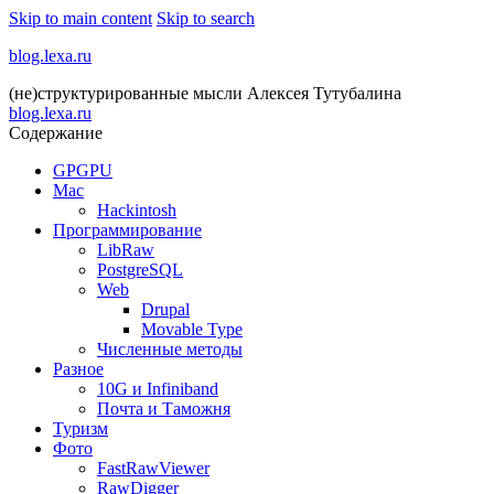
Skip to main content
Skip to search
blog.lexa.ru
(не)структурированные мысли Алексея Тутубалина
blog.lexa.ru
Содержание
GPGPU
Mac
Hackintosh
Программирование
LibRaw
PostgreSQL
Web
Drupal
Movable Type
Численные методы
Разное
10G и Infiniband
Почта и Таможня
Туризм
Фото
FastRawViewer
RawDigger