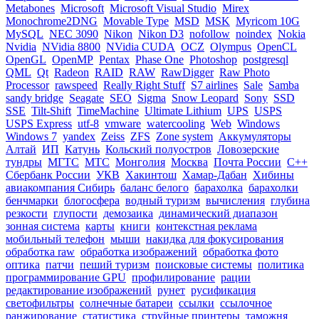
Metabones
Microsoft
Microsoft Visual Studio
Mirex
Monochrome2DNG
Movable Type
MSD
MSK
Myricom 10G
MySQL
NEC 3090
Nikon
Nikon D3
nofollow
noindex
Nokia
Nvidia
NVidia 8800
NVidia CUDA
OCZ
Olympus
OpenCL
OpenGL
OpenMP
Pentax
Phase One
Photoshop
postgresql
QML
Qt
Radeon
RAID
RAW
RawDigger
Raw Photo
Processor
rawspeed
Really Right Stuff
S7 airlines
Sale
Samba
sandy bridge
Seagate
SEO
Sigma
Snow Leopard
Sony
SSD
SSE
Tilt-Shift
TimeMachine
Ultimate Lithium
UPS
USPS
USPS Express
utf-8
vmware
watercooling
Web
Windows
Windows 7
yandex
Zeiss
ZFS
Zone system
Аккумуляторы
Алтай
ИП
Катунь
Кольский полуостров
Ловозерские
тундры
МГТС
МТС
Монголия
Москва
Почта России
С++
Сбербанк России
УКВ
Хакинтош
Хамар-Дабан
Хибины
авиакомпания Сибирь
баланс белого
барахолка
барахолки
бенчмарки
блогосфера
водный туризм
вычисления
глубина
резкости
глупости
демозаика
динамический диапазон
зонная система
карты
книги
контекстная реклама
мобильный телефон
мыши
накидка для фокусирования
обработка raw
обработка изображений
обработка фото
оптика
патчи
пеший туризм
поисковые системы
политика
программирование GPU
профилирование
рации
редактирование изображений
рунет
русификация
светофильтры
солнечные батареи
ссылки
ссылочное
ранжирование
статистика
струйные принтеры
таможня