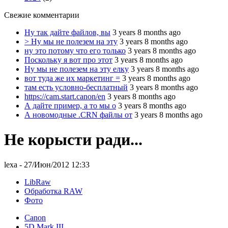
Свежие комментарии
Ну так дайте файлов, вы
3 years 8 months ago
> Ну мы не полезем на эту
3 years 8 months ago
ну это потому что его только
3 years 8 months ago
Поскольку я вот про этот
3 years 8 months ago
Ну мы не полезем на эту елку
3 years 8 months ago
вот туда же их маркетинг =
3 years 8 months ago
там есть условно-бесплатный
3 years 8 months ago
https://cam.start.canon/en
3 years 8 months ago
А дайте пример, а то мы о
3 years 8 months ago
А новомодные .CRN файлы от
3 years 8 months ago
Не корысти ради...
lexa
- 27/Июн/2012 12:33
LibRaw
Обработка RAW
Фото
Canon
5D Mark III