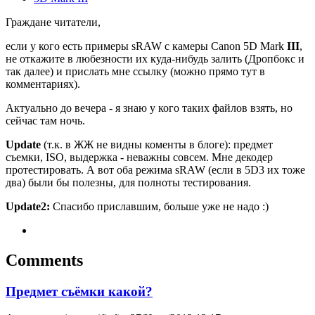
Граждане читатели,
если у кого есть примеры sRAW с камеры Canon 5D Mark
III
,
не откажите в любезности их куда-нибудь залить (Дропбокс и
так далее) и прислать мне ссылку (можно прямо тут в
комментариях).
Актуально до вечера - я знаю у кого таких файлов взять, но
сейчас там ночь.
Update
(т.к. в ЖЖ не видны коменты в блоге): предмет
съемки, ISO, выдержка - неважны совсем. Мне декодер
протестировать. А вот оба режима sRAW (если в 5D3 их тоже
два) были бы полезны, для полноты тестирования.
Update2:
Спасибо приславшим, больше уже не надо :)
Comments
Предмет съёмки какой?