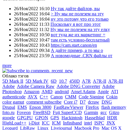
26/Ноя/2022 16:10
Ну так дайте файлов, вы
26/Ноя/2022 16:04
> Ну мы не полезем на эту
26/Ноя/2022 16:04
ну это потому что его только
26/Ноя/2022 11:33
Поскольку я вот про этот
26/Ноя/2022 11:32
Ну мы не полезем на эту елку
26/Ноя/2022 10:50
вот туда же их маркетинг =
26/Ноя/2022 10:47
там есть условно-бесплатный
26/Ноя/2022 10:43
https://cam.start.canon/en
26/Ноя/2022 09:34
А дайте пример, а то мы о
25/Ноя/2022 23:59
А новомодные .CRN файлы от
more
Облако тэгов
5D Mark II
5D Mark IV
6D
10.7
450D
A7R
A7R-II
A7R-III
Adobe
Adobe Camera Raw
Adobe DNG Converter
Adobe
Photoshop
Amazon
AMD
android
Ansel Adams
Apple
ATI
authenticode
AVX
C++
Canon
CMM
Code Signing
Cokin
color gamut
comment subscribe
Core i7
D7
dcraw
DNG
Drupal
EMS
Epson 3800
FastRawViewer
Firefox
flash memory
foto.ru
Foveon
FreeBSD
Fuji SuperCCD
Garmin
gcc
Gitzo
google
GPGPU
GPON
GPS
Hackintosh
Hasselblad
HDR
HighLoad++
i-Diot
ICC
ICM
Infiniband
intel
ISPC
JNX
Leopard
LibRaw
Linux
Livejournal
Macbook Pro
Mac OS X