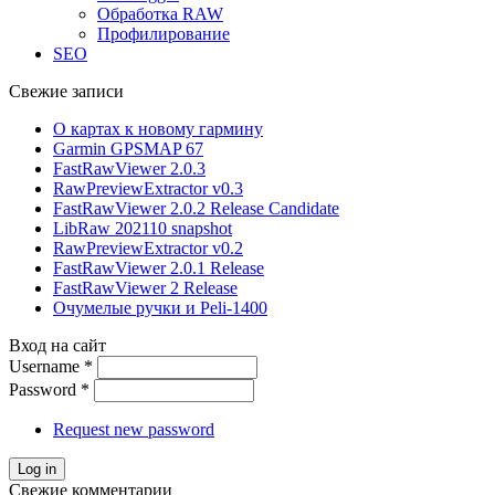
Обработка RAW
Профилирование
SEO
Свежие записи
О картах к новому гармину
Garmin GPSMAP 67
FastRawViewer 2.0.3
RawPreviewExtractor v0.3
FastRawViewer 2.0.2 Release Candidate
LibRaw 202110 snapshot
RawPreviewExtractor v0.2
FastRawViewer 2.0.1 Release
FastRawViewer 2 Release
Очумелые ручки и Peli-1400
Вход на сайт
Username
*
Password
*
Request new password
Свежие комментарии