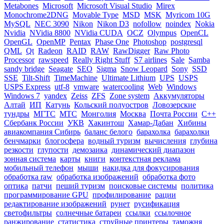
Metabones
Microsoft
Microsoft Visual Studio
Mirex
Monochrome2DNG
Movable Type
MSD
MSK
Myricom 10G
MySQL
NEC 3090
Nikon
Nikon D3
nofollow
noindex
Nokia
Nvidia
NVidia 8800
NVidia CUDA
OCZ
Olympus
OpenCL
OpenGL
OpenMP
Pentax
Phase One
Photoshop
postgresql
QML
Qt
Radeon
RAID
RAW
RawDigger
Raw Photo
Processor
rawspeed
Really Right Stuff
S7 airlines
Sale
Samba
sandy bridge
Seagate
SEO
Sigma
Snow Leopard
Sony
SSD
SSE
Tilt-Shift
TimeMachine
Ultimate Lithium
UPS
USPS
USPS Express
utf-8
vmware
watercooling
Web
Windows
Windows 7
yandex
Zeiss
ZFS
Zone system
Аккумуляторы
Алтай
ИП
Катунь
Кольский полуостров
Ловозерские
тундры
МГТС
МТС
Монголия
Москва
Почта России
С++
Сбербанк России
УКВ
Хакинтош
Хамар-Дабан
Хибины
авиакомпания Сибирь
баланс белого
барахолка
барахолки
бенчмарки
блогосфера
водный туризм
вычисления
глубина
резкости
глупости
демозаика
динамический диапазон
зонная система
карты
книги
контекстная реклама
мобильный телефон
мыши
накидка для фокусирования
обработка raw
обработка изображений
обработка фото
оптика
патчи
пеший туризм
поисковые системы
политика
программирование GPU
профилирование
рации
редактирование изображений
рунет
русификация
светофильтры
солнечные батареи
ссылки
ссылочное
ранжирование
статистика
струйные принтеры
таможня