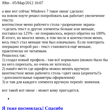
J0hn
- 05/Мар/2012 16:07
а мне вот сейчас Windows 7 такое овнаг сделало:
на новом ноуте решил попробовать как работает увеличение
текста:
контекстное меню рабочего стола->разрешение экрана-
>сделать текст и другие элементы больше или меньше,
поставил на 125% - не понравилось, вернул обратно на 100%.
В итоге, во многих меню, в том числе в контекстном меню,
весь текст стал меньше чем был изначально. Если повторить
операцию второй раз - текст становится ещё меньше,
практически не читаемым.
Решилось так:
1) создал новый профиль - там всё нормально (можно было бы
на него переехать, но очень не хотелось).
2) нашёл место где шрифты можно менять вручную
(контекстное меню рабочего стола->цвет окна (ахренеть!!)-
>дополнительные параметры оформления)
3) и там для каждого элемента вручную перенёс значения.
вот такой вот овнаг - может кому пригодится.
Я тоже посмеялась! Спасибо