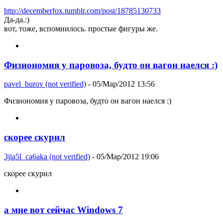
http://decemberfox.tumblr.com/post/18785130733
Да-да.:)
вот, тоже, вспомнилось. простые фигуры же.
Физиономия у паровоза, будто он вагон наелся :)
pavel_burov (not verified)
- 05/Мар/2012 13:56
Физиономия у паровоза, будто он вагон наелся :)
скорее скурил
3jia5l_ca6aka (not verified)
- 05/Мар/2012 19:06
скорее скурил
а мне вот сейчас Windows 7