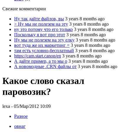
Свежие комментарии
Ну так дайте файлов, вы
3 years 8 months ago
> Ну мы не полезем на эту
3 years 8 months ago
ну это потому что его только
3 years 8 months ago
Поскольку я вот про этот
3 years 8 months ago
Ну мы не полезем на эту елку
3 years 8 months ago
вот туда же их маркетинг =
3 years 8 months ago
там есть условно-бесплатный
3 years 8 months ago
https://cam.start.canon/en
3 years 8 months ago
А дайте пример, а то мы о
3 years 8 months ago
А новомодные .CRN файлы от
3 years 8 months ago
Какое слово сказал
паровозик?
lexa
- 05/Мар/2012 10:09
Разное
овнаг