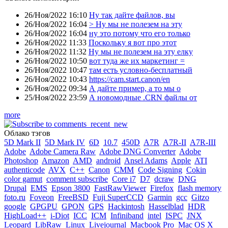
26/Ноя/2022 16:10
Ну так дайте файлов, вы
26/Ноя/2022 16:04
> Ну мы не полезем на эту
26/Ноя/2022 16:04
ну это потому что его только
26/Ноя/2022 11:33
Поскольку я вот про этот
26/Ноя/2022 11:32
Ну мы не полезем на эту елку
26/Ноя/2022 10:50
вот туда же их маркетинг =
26/Ноя/2022 10:47
там есть условно-бесплатный
26/Ноя/2022 10:43
https://cam.start.canon/en
26/Ноя/2022 09:34
А дайте пример, а то мы о
25/Ноя/2022 23:59
А новомодные .CRN файлы от
more
Облако тэгов
5D Mark II
5D Mark IV
6D
10.7
450D
A7R
A7R-II
A7R-III
Adobe
Adobe Camera Raw
Adobe DNG Converter
Adobe
Photoshop
Amazon
AMD
android
Ansel Adams
Apple
ATI
authenticode
AVX
C++
Canon
CMM
Code Signing
Cokin
color gamut
comment subscribe
Core i7
D7
dcraw
DNG
Drupal
EMS
Epson 3800
FastRawViewer
Firefox
flash memory
foto.ru
Foveon
FreeBSD
Fuji SuperCCD
Garmin
gcc
Gitzo
google
GPGPU
GPON
GPS
Hackintosh
Hasselblad
HDR
HighLoad++
i-Diot
ICC
ICM
Infiniband
intel
ISPC
JNX
Leopard
LibRaw
Linux
Livejournal
Macbook Pro
Mac OS X