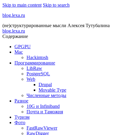
Skip to main content
Skip to search
blog.lexa.ru
(не)структурированные мысли Алексея Тутубалина
blog.lexa.ru
Содержание
GPGPU
Mac
Hackintosh
Программирование
LibRaw
PostgreSQL
Web
Drupal
Movable Type
Численные методы
Разное
10G и Infiniband
Почта и Таможня
Туризм
Фото
FastRawViewer
RawDigger