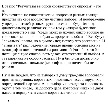
Вот про "Результаты выборов соответствуют опросам" - это
да.
Исключительно гипотетически, попросим разных граждан
представить себе абсолютно честные выборы. И воображение
у представителей разных групп населения будет (иногда -
диаметрально) различаться, при том у каждой будет свое
доказательство вида: "среди моих знакомых никто вообще не
голосовал за ..., но он набрал ... процентов, обман!" Все будут
"локально" правы, но в сумме - нет, потому что расслоение. И
"угадывать" распределение гораздо проще, основываясь на
демографии помноженной на род занятий (читай - хотя бы
потенциальную способность делать ответственный выбор). А
тут картинка не особо красивая. Ну и было бы достаточно
ответственных - никакие фальсификации ничего бы не
решали.
Ну и не забудем, что на выборах в думу граждане голосовали
против надоевших вороватых чиновников, ассоциируя их с
определенной партией. А на выборах президента голосовать
будут, в том числе, "за доброго царя, которому никак не дают
навести порядок эти самые вороватые чиновники".