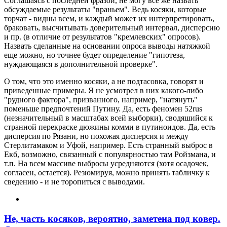
Соглашаясь с последней фразой, не могу все же назвать
обсуждаемые результаты "враньем". Ведь косяки, которые
торчат - видны всем, и каждый может их интерпретировать,
браковать, высчитывать доверительный интервал, дисперсию
и пр. (в отличие от результатов "кремлевских" опросов).
Назвать сделанные на основании опроса выводы натяжкой
еще можно, но точнее будет определение "гипотеза,
нуждающаяся в дополнительной проверке".
О том, что это именно косяки, а не подтасовка, говорят и
приведенные примеры. Я не усмотрел в них какого-либо
"рудного фактора", призванного, например, "натянуть"
поменьше предпочтений Путину. Да, есть феномен 52rus
(незначительный в масштабах всей выборки), сводяшийся к
странной перекраске дюжины комми в путиноидов. Да, есть
дисперсия по Рязани, но похожая дисперсия и между
Стерлитамаком и Уфой, например. Есть странный выброс в
Екб, возможно, связанный с популярностью там Ройзмана, и
т.п. На всем массиве выбросы усредняются (хотя осадочек,
согласен, остается). Резюмируя, можно принять табличку к
сведению - и не торопиться с выводами.
Не, часть косяков, вероятно, заметена под ковер.