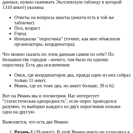
данных, нужно скачивать Экселевскую таблицу в которой
1310 анкет) указаны
Ответы на вопросы анкеты (анкета есть в той же
табличке)
Пол, возраст
Город
Инициалы "опросчика" (точнее, как мне объяснили
организаторы, координатора).
Что можно сказать по этим данным самим по себе? По
большинству городов - ничего, там было по одному
опросчику. Есть два исключения:
Омск, где координаторов два, правда один из них собрал
только 11 анкет.
Рязань, где их тоже два, но анкет больше, 39 и 62.
Вот на Рязань мы и посмотрим. Нас интересует
"статистическая однородность", если опрос проводился
разумно, то выборки каждого из двух опросчиков похожи
одна на другую.
Выясняется, что есть две Рязани:
Рязань-1
(39 анкет). В этой Рязани никто не голосовал в