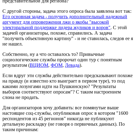
представительной для региона?
С другой стороны, задача этого опроса была заявлена вот так:
Его основная задача - получить дополнительный надежный
аргумент для опровержения лжи о якобы "высокой
электоральной поддержке лидера жуликов и воров"
. С этой
задачей организаторы, похоже, справились. А задача
"получить объективную картину" - и не ставилась, следов ее я
не нашел.
Собственно, ну а что оставалось то? Привычные
социологические службы пророчат один тур с понятным
результатом (
ВЦИОМ
,
ФОМ
,
Левада
).
Если вдруг эти службы действительно предсказывают похоже
на правду (и известно кто выиграет в первом туре), то под
какими лозунгами идти на Пушкинскую? "Результаты
выборов соответствуют опросам"? С таким настроением
слона не продать.
Для организаторов хочу добавить: все помянутые выше
настоящие соц-службы, опубликовав опрос в котором "1600
респондентов из 45 регионов" никогда не публикуют
детальную раскладку (не говоря о первичных данных). По
таким причинам: