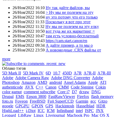
26/Ноя/2022 16:10
Ну так дайте файлов, вы
26/Ноя/2022 16:04
> Ну мы не полезем на эту
26/Ноя/2022 16:04
ну это потому что его только
26/Ноя/2022 11:33
Поскольку я вот про этот
26/Ноя/2022 11:32
Ну мы не полезем на эту елку
26/Ноя/2022 10:50
вот туда же их маркетинг =
26/Ноя/2022 10:47
там есть условно-бесплатный
26/Ноя/2022 10:43
https://cam.start.canon/en
26/Ноя/2022 09:34
А дайте пример, а то мы о
25/Ноя/2022 23:59
А новомодные .CRN файлы от
more
Облако тэгов
5D Mark II
5D Mark IV
6D
10.7
450D
A7R
A7R-II
A7R-III
Adobe
Adobe Camera Raw
Adobe DNG Converter
Adobe
Photoshop
Amazon
AMD
android
Ansel Adams
Apple
ATI
authenticode
AVX
C++
Canon
CMM
Code Signing
Cokin
color gamut
comment subscribe
Core i7
D7
dcraw
DNG
Drupal
EMS
Epson 3800
FastRawViewer
Firefox
flash memory
foto.ru
Foveon
FreeBSD
Fuji SuperCCD
Garmin
gcc
Gitzo
google
GPGPU
GPON
GPS
Hackintosh
Hasselblad
HDR
HighLoad++
i-Diot
ICC
ICM
Infiniband
intel
ISPC
JNX
Leopard
LibRaw
Linux
Livejournal
Macbook Pro
Mac OS X