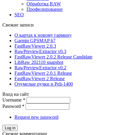
Обработка RAW
Профилирование
SEO
Свежие записи
О картах к новому гармину
Garmin GPSMAP 67
FastRawViewer 2.0.3
RawPreviewExtractor v0.3
FastRawViewer 2.0.2 Release Candidate
LibRaw 202110 snapshot
RawPreviewExtractor v0.2
FastRawViewer 2.0.1 Release
FastRawViewer 2 Release
Очумелые ручки и Peli-1400
Вход на сайт
Username
*
Password
*
Request new password
Свежие комментарии