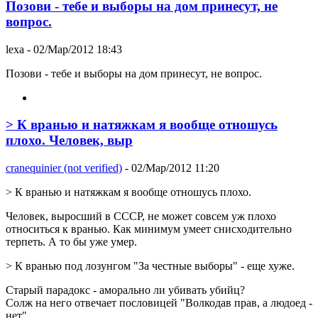
Позови - тебе и выборы на дом принесут, не
вопрос.
lexa
- 02/Мар/2012 18:43
Позови - тебе и выборы на дом принесут, не вопрос.
> К вранью и натяжкам я вообще отношусь
плохо. Человек, выр
cranequinier (not verified)
- 02/Мар/2012 11:20
> К вранью и натяжкам я вообще отношусь плохо.
Человек, выросший в СССР, не может совсем уж плохо
относиться к вранью. Как минимум умеет снисходительно
терпеть. А то бы уже умер.
> К вранью под лозунгом "За честные выборы" - еще хуже.
Старый парадокс - аморально ли убивать убийц?
Солж на него отвечает пословицей "Волкодав прав, а людоед -
нет".