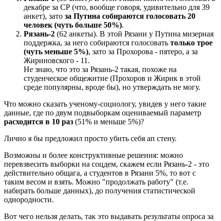
декабре за СР (что, вообще говоря, удивительно для 39
анкет), зато
за Путина собираются голосовать 20
человек (чуть больше 50%)
.
Рязань-2
(62 анкеты). В этой Рязани у Путина мизерная
поддержка, за него собираются голосовать
только трое
(чуть меньше 5%)
, зато за Прохорова - пятеро, а за
Жириновского - 11.
Не знаю, что это за Рязань-2 такая, похоже на
студенческое общежитие (Прохоров и Жирик в этой
среде популярны, вроде бы), но утверждать не могу.
Что можно сказать ученому-социологу, увидев у него такие
данные, где по двум подвыборкам оцениваемый параметр
расходится в 10 раз
(51% и меньше 5%)?
Лично я бы предложил просто убить себя ап стену.
Возможны и более конструктивные решения: можно
перевзвесить выборки на соцдем, скажем если Рязань-2 - это
действительно общага, а студентов в Рязани 5%, то вот с
таким весом и взять. Можно "продолжать работу" (т.е.
набирать больше данных), до получения статистической
однородности.
Вот чего нельзя делать, так это выдавать результаты опроса за