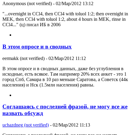
Anonymous (not verified)
- 02/Мар/2012 13:12
"...overnight in CCl4, then CCl4 with toluol 1:2; then overnight in
MEK, then CCl4 with toluol 1:2, about 4 hours in MEK, rinse in
CCl4..." (ц) писал ИБ в 2006
В этом опросе и в сводных
eermakk (not verified)
- 02/Мар/2012 11:12
В этом опросе и в сводных данных, даже без углубления в
исходные, есть всякое. Там например 20% всех анкет - это 1
город Спб, Самара в 10 раз меньше Саратова, а Советск (44к
населения) и Нск (1.5млн населения) равны.
Соглашаясь с последней фразой, не могу все же
назвать обсужд
uchazdneg (not verified)
- 02/Мар/2012 11:13