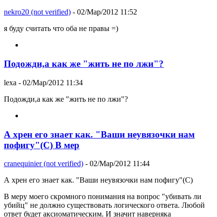
nekro20 (not verified)
- 02/Мар/2012 11:52
я буду считать что оба не правы =)
Подожди,а как же "жить не по лжи"?
lexa
- 02/Мар/2012 11:34
Подожди,а как же "жить не по лжи"?
А хрен его знает как. "Ваши неувязочки нам
пофигу"(С) В мер
cranequinier (not verified)
- 02/Мар/2012 11:44
А хрен его знает как. "Ваши неувязочки нам пофигу"(С)
В меру моего скромного понимания на вопрос "убивать ли
убийц" не должно существовать логического ответа. Любой
ответ будет аксиоматическим. И значит наверняка