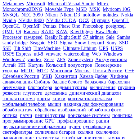
Metabones
Microsoft
Microsoft Visual Studio
Mirex
Monochrome2DNG
Movable Type
MSD
MSK
Myricom 10G
MySQL
NEC 3090
Nikon
Nikon D3
nofollow
noindex
Nokia
Nvidia
NVidia 8800
NVidia CUDA
OCZ
Olympus
OpenCL
OpenGL
OpenMP
Pentax
Phase One
Photoshop
postgresql
QML
Qt
Radeon
RAID
RAW
RawDigger
Raw Photo
Processor
rawspeed
Really Right Stuff
S7 airlines
Sale
Samba
sandy bridge
Seagate
SEO
Sigma
Snow Leopard
Sony
SSD
SSE
Tilt-Shift
TimeMachine
Ultimate Lithium
UPS
USPS
USPS Express
utf-8
vmware
watercooling
Web
Windows
Windows 7
yandex
Zeiss
ZFS
Zone system
Аккумуляторы
Алтай
ИП
Катунь
Кольский полуостров
Ловозерские
тундры
МГТС
МТС
Монголия
Москва
Почта России
С++
Сбербанк России
УКВ
Хакинтош
Хамар-Дабан
Хибины
авиакомпания Сибирь
баланс белого
барахолка
барахолки
бенчмарки
блогосфера
водный туризм
вычисления
глубина
резкости
глупости
демозаика
динамический диапазон
зонная система
карты
книги
контекстная реклама
мобильный телефон
мыши
накидка для фокусирования
обработка raw
обработка изображений
обработка фото
оптика
патчи
пеший туризм
поисковые системы
политика
программирование GPU
профилирование
рации
редактирование изображений
рунет
русификация
светофильтры
солнечные батареи
ссылки
ссылочное
ранжирование
статистика
струйные принтеры
таможня