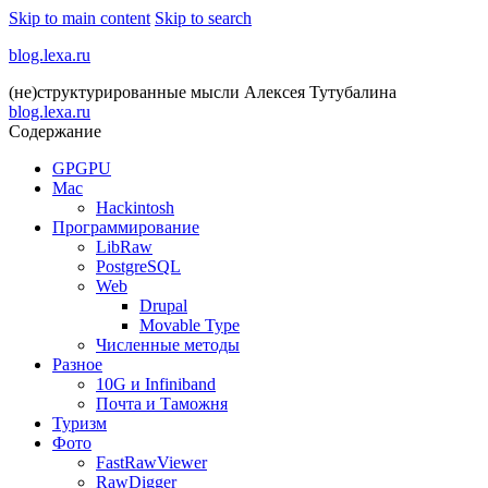
Skip to main content
Skip to search
blog.lexa.ru
(не)структурированные мысли Алексея Тутубалина
blog.lexa.ru
Содержание
GPGPU
Mac
Hackintosh
Программирование
LibRaw
PostgreSQL
Web
Drupal
Movable Type
Численные методы
Разное
10G и Infiniband
Почта и Таможня
Туризм
Фото
FastRawViewer
RawDigger