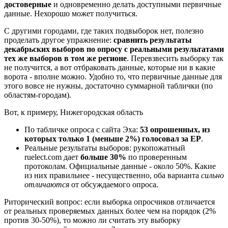
достоверные
и одновременно делать доступными первичные
данные. Нехорошо может получиться.
С другими городами, где таких подвыборок нет, полезно
проделать другое упражнение:
сравнить результаты
декабрьских выборов по опросу с реальными результатами
тех же выборов в том же регионе
. Перевзвесить выборку так
не получится, а вот отбраковать данные, которые ни в какие
ворота - вполне можно. Удобно то, что первичные данные для
этого вовсе не нужны, достаточно суммарной таблички (по
областям-городам).
Вот, к примеру, Нижегородская область
По табличке опроса с сайта Эха:
53 опрошенных, из
которых только 1 (меньше 2%) голосовал за ЕР
.
Реальные результаты выборов: рукопожатный
ruelect.com дает
больше 30%
по проверенным
протоколам. Официальные данные - около 50%. Какие
из них правильнее - несущественно, оба варианта
сильно
отличаются
от обсуждаемого опроса.
Риторический вопрос: если выборка опросчиков отличается
от реальных проверяемых данных более чем на порядок (2%
против 30-50%), то можно ли считать эту выборку