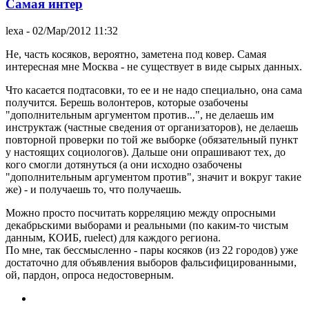
Самая интер
lexa
- 02/Мар/2012 11:32
Не, часть косяков, вероятно, заметена под ковер. Самая
интересная мне Москва - не существует в виде сырых данных.
Что касается подтасовки, то ее и не надо специально, она сама
получится. Берешь волонтеров, которые озабочены
"дополнительным аргументом против...", не делаешь им
инструктаж (частные сведения от организаторов), не делаешь
повторной проверки по той же выборке (обязательный пункт
у настоящих социологов). Дальше они опрашивают тех, до
кого смогли дотянуться (а они исходно озабочены
"дополнительным аргументом против", значит и вокруг такие
же) - и получаешь то, что получаешь.
Можно просто посчитать корреляцию между опросными
декабрьскими выборами и реальными (по каким-то чистым
данным, КОИБ, ruelect) для каждого региона.
По мне, так бессмысленно - пары косяков (из 22 городов) уже
достаточно для объявления выборов фальсифицированными,
ой, пардон, опроса недостоверным.