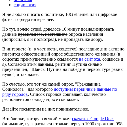
социология
Я не люблю писать о политике, 10G ethernet или цифровое
фото - гораздо интереснее.
Но тут, волею судеб, довелось 10 минут поанализировать
данные
правильного, настоящего
опроса населения
(попросили, я и посмотрел), не пропадать же добру.
В интернете (и, в частности, соцсетях) последние дни активно
пиарится общественный опрос общественного же мнения (в
соцсетях преимущественно ссылаются
на сайт эха
, сошлюсь и
я). Согласно этим данным, рейтинг Путина сильно
преувеличен, "Шансы Путина на победу в первом туре равны
нулю", и так далее.
По счастью, это тот же самый опрос, "Гражданина
Социолога", для которого
доступны первичные данные по
ряду городов
. Список городов совпадает, количество
респондентов совпадает, все совпадает.
Давайте посмотрим на них повнимательнее.
В табличке, которую всякий может
скачать с Google Docs
(внимание, гугл распарсил только первую 1000 строк или 998