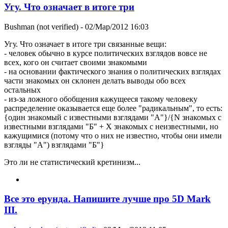
Угу. Что означает в итоге три
Bushman (not verified)
- 02/Мар/2012 16:03
Угу. Что означает в итоге три связанные вещи:
- человек обычно в курсе политических взглядов вовсе не
всех, кого он считает своими знакомыми
- на основании фактического знания о политических взглядах
части знакомых он склонен делать выводы обо всех
остальных
- из-за ложного обобщения кажущееся такому человеку
распределение оказывается еще более "радикальным", то есть:
{один знакомый с известными взглядами "А"}/{N знакомых с
известными взглядами "Б" + X знакомых с неизвестными, но
кажущимися (потому что о них не известно, чтобы они имели
взгляды "А") взглядами "Б"}
Это ли не статистический кретинизм...
Все это ерунда. Напишите лучше про 5D Mark
III.