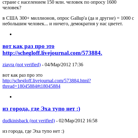
стране с населением 150 млн. человек по опросу 1600
человек?
в США 300+ миллионов, опрос Gallup'а (да и другие) = 1000 с
небольшим человек... и ничего, демократия у нас цветет.
вот как раз про это
http://schegloff.livejournal.com/573884.
ziavra (not verified)
- 04/Мар/2012 17:36
вот как раз про это
http://schegloff.livejournal.com/573884.html?
thread=18045884#t18045884
из города, где Эха тупо нет :)
dudkinisback (not verified)
- 02/Мар/2012 16:58
из города, где Эха тупо нет :)