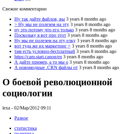
Свежие комментарии
Ну так дайте файлов, вы
3 years 8 months ago
> Ну мы не полезем на эту
3 years 8 months ago
ну это потому что его только
3 years 8 months ago
Поскольку я вот про этот
3 years 8 months ago
Ну мы не полезем на эту елку
3 years 8 months ago
вот туда же их маркетинг =
3 years 8 months ago
там есть условно-бесплатный
3 years 8 months ago
https://cam.start.canon/en
3 years 8 months ago
А дайте пример, а то мы о
3 years 8 months ago
А новомодные .CRN файлы от
3 years 8 months ago
О боевой революционной
социологии
lexa
- 02/Мар/2012 09:11
Разное
статистика
политика