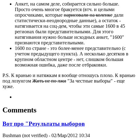
Анкет, на самом деле, собирается сильно больше.
Просто очень многое бракуется (втч. и целыми
опросчиками, которые
нарисовали на коленке
дали
статистически-неоднородные данные), а остаток -
натягивается на соц-дем, чтобы эти самые 1600 в 45
регионах были представительными. Для этого
натягивания нужно больше исходных анкет, "1600"
признаются представительными.
1600 по стране - это более-менее представительно (с
учетом предыдущего пункта). А несколько десятков в
крупном областном центре - нет, слишком большая
возможная ошибка, даже после отбраковки.
P.S. К вранью и натяжкам я вообще отношусь плохо. К вранью
под лозунгом
Жить не по лжи
"За честные выборы" - еще
хуже.
Comments
Вот про "Результаты выборов
Bushman (not verified)
- 02/Мар/2012 10:34