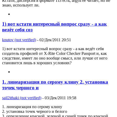
Кстати, дисперсия в формате TI3 есть, argyll её читает, но не
знаю, использует ли.
1) вот кстати интересный вопрос сразу - а как
ведёт себя соз
knutov (not verified)
- 02/Дек/2011 20:51
1) вот кстати интересный вопрос сразу - а как ведёт себя
создатель профилей от X-Rite Color Checker Passport и, как
следствие, имеет ли оно вообще смысл, или лучше от него
становится лишь в хороших условиях?
1. линеаризация по серому клину 2. установка
точек черного и
sail2ithaki (not verified)
- 03/Дек/2011 19:58
1. линеаризация по серому клину
2. установка точек черного и белого
3. определение красной, зеленой и синей точек по красной,