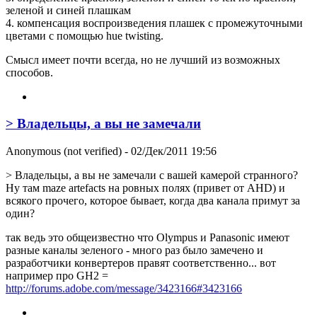
зеленой и синей плашкам
4. компенсация воспроизведения плашек с промежуточными
цветами с помощью hue twisting.
Смысл имеет почти всегда, но не лучший из возможных
способов.
> Владельцы, а вы не замечали
Anonymous (not verified)
- 02/Дек/2011 19:56
> Владельцы, а вы не замечали с вашей камерой странного?
Ну там maze artefacts на ровных полях (привет от AHD) и
всякого прочего, которое бывает, когда два канала примут за
один?
так ведь это общеизвестно что Olympus и Panasonic имеют
разные каналы зеленого - много раз было замечено и
разработчики конвертеров правят соответственно... вот
например про GH2 =
http://forums.adobe.com/message/3423166#3423166