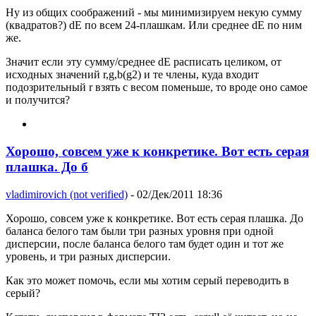
Ну из общих соображений - мы минимизируем некую сумму
(квадратов?) dE по всем 24-плашкам. Или среднее dE по ним
же.
Значит если эту сумму/среднее dE расписать целиком, от
исходных значений r,g,b(g2) и те члены, куда входит
подозрительный r взять с весом поменьше, то вроде оно самое
и получится?
Хорошо, совсем уже к конкретике. Вот есть серая
плашка. До б
vladimirovich (not verified)
- 02/Дек/2011 18:36
Хорошо, совсем уже к конкретике. Вот есть серая плашка. До
баланса белого там были три разных уровня при одной
дисперсии, после баланса белого там будет один и тот же
уровень, и три разных дисперсии.
Как это может помочь, если мы хотим серый переводить в
серый?