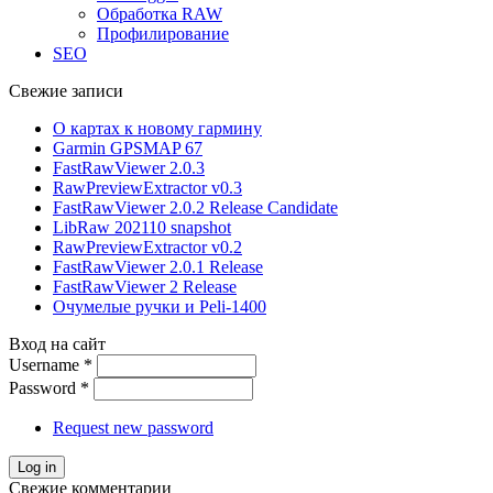
Обработка RAW
Профилирование
SEO
Свежие записи
О картах к новому гармину
Garmin GPSMAP 67
FastRawViewer 2.0.3
RawPreviewExtractor v0.3
FastRawViewer 2.0.2 Release Candidate
LibRaw 202110 snapshot
RawPreviewExtractor v0.2
FastRawViewer 2.0.1 Release
FastRawViewer 2 Release
Очумелые ручки и Peli-1400
Вход на сайт
Username
*
Password
*
Request new password
Свежие комментарии