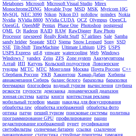
Metabones
Microsoft
Microsoft Visual Studio
Mirex
Monochrome2DNG
Movable Type
MSD
MSK
Myricom 10G
MySQL
NEC 3090
Nikon
Nikon D3
nofollow
noindex
Nokia
Nvidia
NVidia 8800
NVidia CUDA
OCZ
Olympus
OpenCL
OpenGL
OpenMP
Pentax
Phase One
Photoshop
postgresql
QML
Qt
Radeon
RAID
RAW
RawDigger
Raw Photo
Processor
rawspeed
Really Right Stuff
S7 airlines
Sale
Samba
sandy bridge
Seagate
SEO
Sigma
Snow Leopard
Sony
SSD
SSE
Tilt-Shift
TimeMachine
Ultimate Lithium
UPS
USPS
USPS Express
utf-8
vmware
watercooling
Web
Windows
Windows 7
yandex
Zeiss
ZFS
Zone system
Аккумуляторы
Алтай
ИП
Катунь
Кольский полуостров
Ловозерские
тундры
МГТС
МТС
Монголия
Москва
Почта России
С++
Сбербанк России
УКВ
Хакинтош
Хамар-Дабан
Хибины
авиакомпания Сибирь
баланс белого
барахолка
барахолки
бенчмарки
блогосфера
водный туризм
вычисления
глубина
резкости
глупости
демозаика
динамический диапазон
зонная система
карты
книги
контекстная реклама
мобильный телефон
мыши
накидка для фокусирования
обработка raw
обработка изображений
обработка фото
оптика
патчи
пеший туризм
поисковые системы
политика
программирование GPU
профилирование
рации
редактирование изображений
рунет
русификация
светофильтры
солнечные батареи
ссылки
ссылочное
ранжирование
статистика
струйные принтеры
таможня