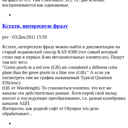
воспринимаются как одинаковые.
Кстати, интересную фразу
psv
- 03/Дек/2011 15:59
Кстати, интересную фразу можно найти в документации на
старый кодаковский сенсор KAF-8300 (тот самый который
стоял еще в первых 8-ми мегапиксельных олимпусах). Пишут
там вот чего:
"Green pixels in a red row (GR) are considered a different color
plane than the green pixels in a blue row (GB)." А если уж
посмотреть там же график называемый Typical Quantum
Efficiency
(QE от Wavelength). То становиться понятно, что все же
каналы эти действительно разные. Хотя порой свой вклад
вносит и последующее преобразование, т.е. разная калибровка
каналов АЦП.
Интересно, как родной софт от Olympus это дело
обрабатывает...