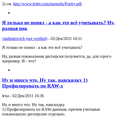
2) см.
http://www.ledet.com/margulis/Poetry.pdf
Я только не понял - а как это всё учитывать? Ну,
разная пок
vladimirovich (not verified)
- 02/Дек/2011 16:11
Я только не понял - а как это всё учитывать?
Ну, разная поканальная дисперсия получается, да, для серого
например. И - что?
Ну и много что. Ну так, навскидку 1)
Профилировать по RAW-д
lexa
- 02/Дек/2011 16:36
Ну и много что. Ну так, навскидку
1) Профилировать по RAW-данным, причем учитывая
поканальную дисперсию отдельно.