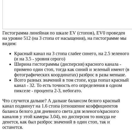
Гистограмма линейная по шкале EV (стопов), EV0 проведен
на уровне 512 (на 3 стопа от насыщения), на гистограмме мы
видим:
Красный канал на 3 стопа слабее синего, на 2.5 зеленого
(и на 3.5 - уровня серого)
Ширина гистограммы (дисперсия) красного канала -
примено один стоп, тогда как синий и зеленый имеют (в
фотографических координатах) разброс в разы меньше.
Всего разных значений в том стопе, куда попал красный
канал - 32. То есть точность его определения в одном
пикселе - процента 2-3, небогато.
Что случится дальше? А дальше балансом белого красный
канал подвинут на 1.6 стопа (отношение коэффициентов
баланса белого для дневного света для зеленого/красного
каналов у этой камеры 3.04), но дисперсия то никуда не
денется, как был разброс значений в один стоп, так и
останется.