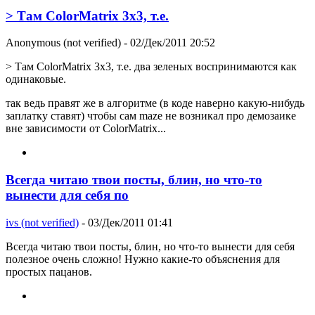
> Там ColorMatrix 3x3, т.е.
Anonymous (not verified)
- 02/Дек/2011 20:52
> Там ColorMatrix 3x3, т.е. два зеленых воспринимаются как
одинаковые.
так ведь правят же в алгоритме (в коде наверно какую-нибудь
заплатку ставят) чтобы сам maze не возникал про демозаике
вне зависимости от ColorMatrix...
Всегда читаю твои посты, блин, но что-то
вынести для себя по
ivs (not verified)
- 03/Дек/2011 01:41
Всегда читаю твои посты, блин, но что-то вынести для себя
полезное очень сложно! Нужно какие-то объяснения для
простых пацанов.