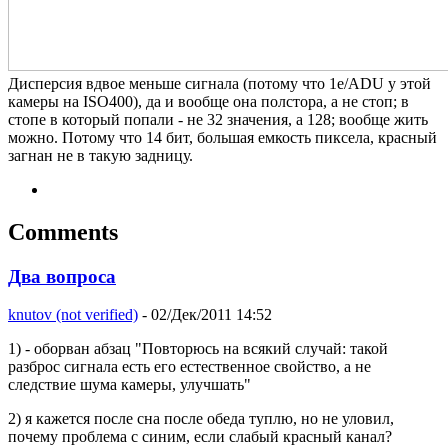
Дисперсия вдвое меньше сигнала (потому что 1e/ADU у этой
камеры на ISO400), да и вообще она полстора, а не стоп; в
стопе в который попали - не 32 значения, а 128; вообще жить
можно. Потому что 14 бит, большая емкость пиксела, красный
загнан не в такую задницу.
Comments
Два вопроса
knutov (not verified)
- 02/Дек/2011 14:52
1) - оборван абзац "Повторюсь на всякий случай: такой
разброс сигнала есть его естественное свойство, а не
следствие шума камеры, улучшать"
2) я кажется после сна после обеда туплю, но не уловил,
почему проблема с синим, если слабый красный канал?