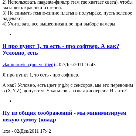
2) Использовать magenta-фильтр (там где хватает света), чтобы
вытащить красный из теней.
3) Не снимать темно-синие платья в полумраке, пусть зеленое
надевают!
4) Учитывать все вышеописанное при выборе камеры.
Я про пункт 1, то есть - про софтвер. А как?
Условно, есть
vladimirovich (not verified)
- 02/Дек/2011 16:43
Я про пункт 1, то есть - про софтвер.
А как? Условно, есть цвет (r,g,b) с сенсоров, мы его переводим
в (X,Y,Z), допустим. У каналов - разная дисперсия. И - что?
Ну из общих соображений - мы минимизируем
некую сумму (квадр
lexa
- 02/Дек/2011 17:42