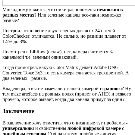
Мне одному кажется, что пики расположены
немножко в
разных местах
? Или зеленые каналы все-таки немножко
разные?
Построил отношение двух зеленых для всех 24 патчей
ColorChecker: отличается. Не сильно, но разница плавает от
1.5% до 3%.
Посмотрел в LibRaw (dcraw), нет, камера считается 3-
канальной т.е. зеленый одинаковый.
Тогда посмотрел, какую Color Matrix делает Adobe DNG
Converter. Тоже 3x3, то есть камера считается трехцветной. А
два зеленых - разные.
Владельцы, а вы не замечали с вашей камерой
странного
? Ну
там maze artefacts на ровных полях (привет от AHD) и всякого
прочего, которое бывает, когда два канала примут за один?
Заключение
В заключение хочу отметить, что описанные тут проблемы -
универсальны
и свойственны
любой цифровой камере с
линейным сенсором
(Aptina и тому подобные - другая