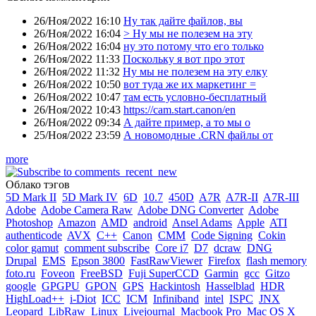
26/Ноя/2022 16:10
Ну так дайте файлов, вы
26/Ноя/2022 16:04
> Ну мы не полезем на эту
26/Ноя/2022 16:04
ну это потому что его только
26/Ноя/2022 11:33
Поскольку я вот про этот
26/Ноя/2022 11:32
Ну мы не полезем на эту елку
26/Ноя/2022 10:50
вот туда же их маркетинг =
26/Ноя/2022 10:47
там есть условно-бесплатный
26/Ноя/2022 10:43
https://cam.start.canon/en
26/Ноя/2022 09:34
А дайте пример, а то мы о
25/Ноя/2022 23:59
А новомодные .CRN файлы от
more
Облако тэгов
5D Mark II
5D Mark IV
6D
10.7
450D
A7R
A7R-II
A7R-III
Adobe
Adobe Camera Raw
Adobe DNG Converter
Adobe
Photoshop
Amazon
AMD
android
Ansel Adams
Apple
ATI
authenticode
AVX
C++
Canon
CMM
Code Signing
Cokin
color gamut
comment subscribe
Core i7
D7
dcraw
DNG
Drupal
EMS
Epson 3800
FastRawViewer
Firefox
flash memory
foto.ru
Foveon
FreeBSD
Fuji SuperCCD
Garmin
gcc
Gitzo
google
GPGPU
GPON
GPS
Hackintosh
Hasselblad
HDR
HighLoad++
i-Diot
ICC
ICM
Infiniband
intel
ISPC
JNX
Leopard
LibRaw
Linux
Livejournal
Macbook Pro
Mac OS X