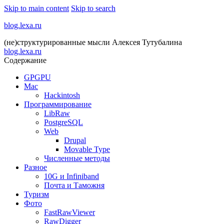
Skip to main content
Skip to search
blog.lexa.ru
(не)структурированные мысли Алексея Тутубалина
blog.lexa.ru
Содержание
GPGPU
Mac
Hackintosh
Программирование
LibRaw
PostgreSQL
Web
Drupal
Movable Type
Численные методы
Разное
10G и Infiniband
Почта и Таможня
Туризм
Фото
FastRawViewer
RawDigger