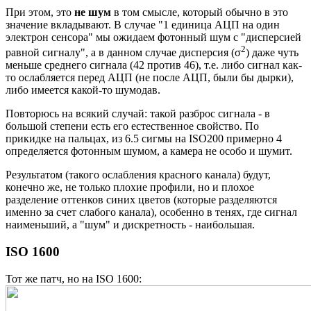
При этом, это
не шум
в том смысле, который обычно в это
значение вкладывают. В случае "1 единица АЦП на один
электрон сенсора" мы ожидаем фотонный шум с "дисперсией
2
равной сигналу", а в данном случае дисперсия (σ
) даже чуть
меньше среднего сигнала (42 против 46), т.е. либо сигнал как-
то ослабляется перед АЦП (не после АЦП, были бы дырки),
либо имеется какой-то шумодав.
Повторюсь на всякий случай: такой разброс сигнала - в
большой степени есть его естественное свойство. По
прикидке на пальцах, из 6.5 сигмы на ISO200 примерно 4
определяется фотонным шумом, а камера не особо и шумит.
Результатом (такого ослабления красного канала) будут,
конечно же, не только плохие профили, но и плохое
разделение оттенков синих цветов (которые разделяются
именно за счет слабого канала), особенно в тенях, где сигнал
наименьший, а "шум" и дискретность - наибольшая.
ISO 1600
Тот же патч, но на ISO 1600: