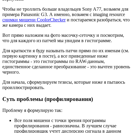
Чтобы не троллить больше владельцев Sony A77, возьмем для
примера Panasonic G3. А именно, возьмем с imaging resource
снимки мишени CoolorChecker
и постараемся разобраться, что
же камера с них выдает.
Вот прямо наложим на фото масочку-сеточку и посмотрим,
что для каждого из патчей мы увидим в гистограмме.
Для краткости я буду называть патчи прямо по их именам (см.
первую картинку в посте), а все приведенные ниже
гистограммы - это гистограммы по RAW-данным,
единственное сделанное преобразование - это вычтен уровень
черного.
Для начала, сформулируем тезисы, которые ниже я пытаюсь
проиллюстрировать.
Суть проблемы (профилирования)
Проблему я формулирую так:
Все поля мишени с точки зрения программы
профилирования - равнозначны. В лучшем случае
профилировщик учтет дисперсию сигнала в данном