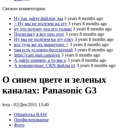
Свежие комментарии
Ну так дайте файлов, вы
3 years 8 months ago
> Ну мы не полезем на эту
3 years 8 months ago
ну это потому что его только
3 years 8 months ago
Поскольку я вот про этот
3 years 8 months ago
Ну мы не полезем на эту елку
3 years 8 months ago
вот туда же их маркетинг =
3 years 8 months ago
там есть условно-бесплатный
3 years 8 months ago
https://cam.start.canon/en
3 years 8 months ago
А дайте пример, а то мы о
3 years 8 months ago
А новомодные .CRN файлы от
3 years 8 months ago
О синем цвете и зеленых
каналах: Panasonic G3
lexa
- 02/Дек/2011 13:40
Обработка RAW
Профилирование
Фото