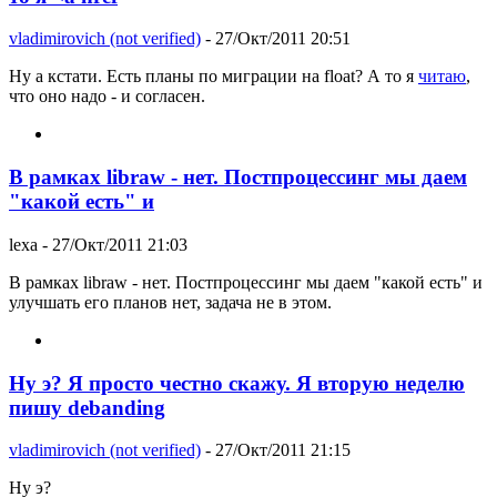
vladimirovich (not verified)
- 27/Окт/2011 20:51
Ну а кстати. Есть планы по миграции на float? А то я
читаю
,
что оно надо - и согласен.
В рамках libraw - нет. Постпроцессинг мы даем
"какой есть" и
lexa
- 27/Окт/2011 21:03
В рамках libraw - нет. Постпроцессинг мы даем "какой есть" и
улучшать его планов нет, задача не в этом.
Ну э? Я просто честно скажу. Я вторую неделю
пишу debanding
vladimirovich (not verified)
- 27/Окт/2011 21:15
Ну э?