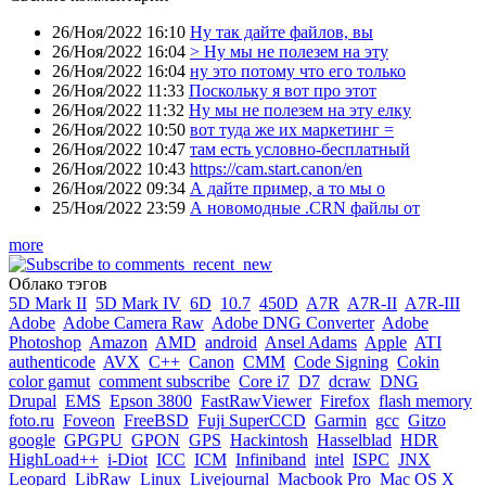
26/Ноя/2022 16:10
Ну так дайте файлов, вы
26/Ноя/2022 16:04
> Ну мы не полезем на эту
26/Ноя/2022 16:04
ну это потому что его только
26/Ноя/2022 11:33
Поскольку я вот про этот
26/Ноя/2022 11:32
Ну мы не полезем на эту елку
26/Ноя/2022 10:50
вот туда же их маркетинг =
26/Ноя/2022 10:47
там есть условно-бесплатный
26/Ноя/2022 10:43
https://cam.start.canon/en
26/Ноя/2022 09:34
А дайте пример, а то мы о
25/Ноя/2022 23:59
А новомодные .CRN файлы от
more
Облако тэгов
5D Mark II
5D Mark IV
6D
10.7
450D
A7R
A7R-II
A7R-III
Adobe
Adobe Camera Raw
Adobe DNG Converter
Adobe
Photoshop
Amazon
AMD
android
Ansel Adams
Apple
ATI
authenticode
AVX
C++
Canon
CMM
Code Signing
Cokin
color gamut
comment subscribe
Core i7
D7
dcraw
DNG
Drupal
EMS
Epson 3800
FastRawViewer
Firefox
flash memory
foto.ru
Foveon
FreeBSD
Fuji SuperCCD
Garmin
gcc
Gitzo
google
GPGPU
GPON
GPS
Hackintosh
Hasselblad
HDR
HighLoad++
i-Diot
ICC
ICM
Infiniband
intel
ISPC
JNX
Leopard
LibRaw
Linux
Livejournal
Macbook Pro
Mac OS X