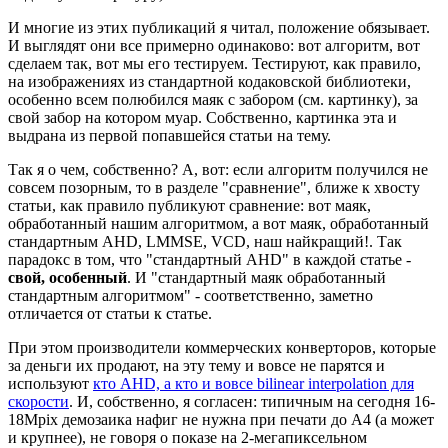
И многие из этих публикаций я читал, положение обязывает.
И выглядят они все примерно одинаково: вот алгоритм, вот
сделаем так, вот мы его тестируем. Тестируют, как правило,
на изображениях из стандартной кодаковской библиотеки,
особенно всем полюбился маяк с забором (см. картинку), за
свой забор на котором муар. Собственно, картинка эта и
выдрана из первой попавшейся статьи на тему.
Так я о чем, собственно? А, вот: если алгоритм получился не
совсем позорным, то в разделе "сравнение", ближе к хвосту
статьи, как правило публикуют сравнение: вот маяк,
обработанный нашим алгоритмом, а вот маяк, обработанный
стандартным AHD, LMMSE, VCD, наш найкращий!. Так
парадокс в том, что "стандартный AHD" в каждой статье -
свой, особенный
. И "стандартный маяк обработанный
стандартным алгоритмом" - соответственно, заметно
отличается от статьи к статье.
При этом производители коммерческих конверторов, которые
за деньги их продают, на эту тему и вовсе не парятся и
используют
кто AHD, а кто и вовсе bilinear interpolation для
скорости
. И, собственно, я согласен: типичным на сегодня 16-
18Mpix демозаика нафиг не нужна при печати до A4 (а может
и крупнее), не говоря о показе на 2-мегапиксельном