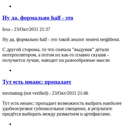
Ну да, формально half - это
lexa
- 23/Окт/2011 21:37
Ну да, формально half - это такой аналог nearest neighbour.
С другой стороны, то что сначала "выдумав" детали
интерполятором, а потом их как-то плавно скушав -
получается лучше, наводит на разнообразные мысли
Тут есть нюанс: пропадает
travmaturg (not verified)
- 23/Окт/2011 21:46
Тут есть нюанс: пропадает возможность выбрать наиболее
удобное/резкое субпиксельное смещение, в результате
придётся выбирать между размытием и артефактами.