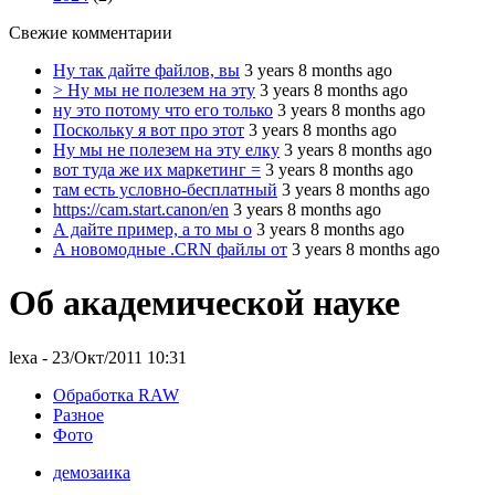
Свежие комментарии
Ну так дайте файлов, вы
3 years 8 months ago
> Ну мы не полезем на эту
3 years 8 months ago
ну это потому что его только
3 years 8 months ago
Поскольку я вот про этот
3 years 8 months ago
Ну мы не полезем на эту елку
3 years 8 months ago
вот туда же их маркетинг =
3 years 8 months ago
там есть условно-бесплатный
3 years 8 months ago
https://cam.start.canon/en
3 years 8 months ago
А дайте пример, а то мы о
3 years 8 months ago
А новомодные .CRN файлы от
3 years 8 months ago
Об академической науке
lexa
- 23/Окт/2011 10:31
Обработка RAW
Разное
Фото
демозаика