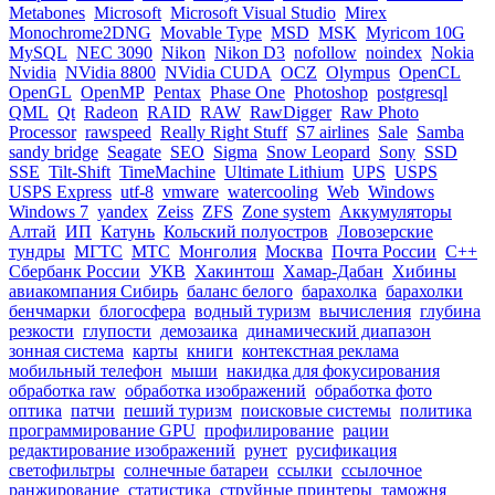
Metabones
Microsoft
Microsoft Visual Studio
Mirex
Monochrome2DNG
Movable Type
MSD
MSK
Myricom 10G
MySQL
NEC 3090
Nikon
Nikon D3
nofollow
noindex
Nokia
Nvidia
NVidia 8800
NVidia CUDA
OCZ
Olympus
OpenCL
OpenGL
OpenMP
Pentax
Phase One
Photoshop
postgresql
QML
Qt
Radeon
RAID
RAW
RawDigger
Raw Photo
Processor
rawspeed
Really Right Stuff
S7 airlines
Sale
Samba
sandy bridge
Seagate
SEO
Sigma
Snow Leopard
Sony
SSD
SSE
Tilt-Shift
TimeMachine
Ultimate Lithium
UPS
USPS
USPS Express
utf-8
vmware
watercooling
Web
Windows
Windows 7
yandex
Zeiss
ZFS
Zone system
Аккумуляторы
Алтай
ИП
Катунь
Кольский полуостров
Ловозерские
тундры
МГТС
МТС
Монголия
Москва
Почта России
С++
Сбербанк России
УКВ
Хакинтош
Хамар-Дабан
Хибины
авиакомпания Сибирь
баланс белого
барахолка
барахолки
бенчмарки
блогосфера
водный туризм
вычисления
глубина
резкости
глупости
демозаика
динамический диапазон
зонная система
карты
книги
контекстная реклама
мобильный телефон
мыши
накидка для фокусирования
обработка raw
обработка изображений
обработка фото
оптика
патчи
пеший туризм
поисковые системы
политика
программирование GPU
профилирование
рации
редактирование изображений
рунет
русификация
светофильтры
солнечные батареи
ссылки
ссылочное
ранжирование
статистика
струйные принтеры
таможня