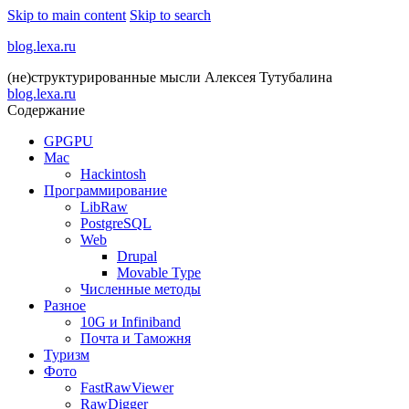
Skip to main content
Skip to search
blog.lexa.ru
(не)структурированные мысли Алексея Тутубалина
blog.lexa.ru
Содержание
GPGPU
Mac
Hackintosh
Программирование
LibRaw
PostgreSQL
Web
Drupal
Movable Type
Численные методы
Разное
10G и Infiniband
Почта и Таможня
Туризм
Фото
FastRawViewer
RawDigger