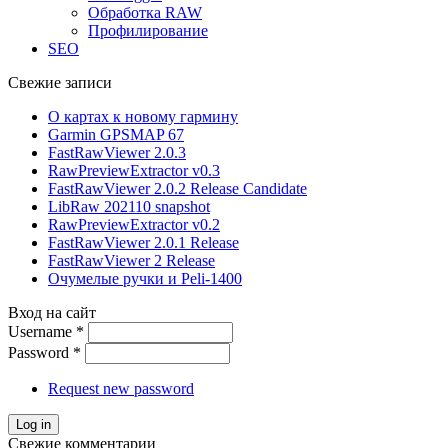
Обработка RAW
Профилирование
SEO
Свежие записи
О картах к новому гармину
Garmin GPSMAP 67
FastRawViewer 2.0.3
RawPreviewExtractor v0.3
FastRawViewer 2.0.2 Release Candidate
LibRaw 202110 snapshot
RawPreviewExtractor v0.2
FastRawViewer 2.0.1 Release
FastRawViewer 2 Release
Очумелые ручки и Peli-1400
Вход на сайт
Username
*
Password
*
Request new password
Свежие комментарии