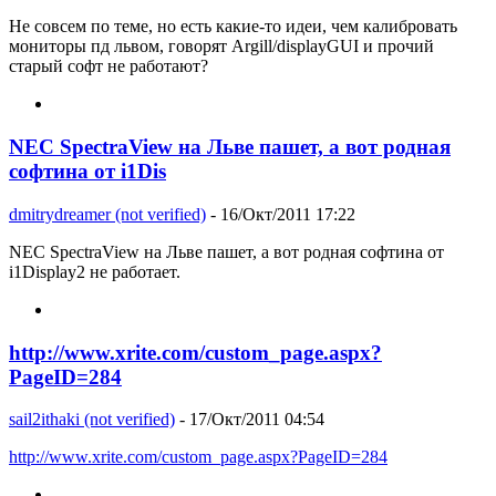
Не совсем по теме, но есть какие-то идеи, чем калибровать
мониторы пд львом, говорят Argill/displayGUI и прочий
старый софт не работают?
NEC SpectraView на Льве пашет, а вот родная
софтина от i1Dis
dmitrydreamer (not verified)
- 16/Окт/2011 17:22
NEC SpectraView на Льве пашет, а вот родная софтина от
i1Display2 не работает.
http://www.xrite.com/custom_page.aspx?
PageID=284
sail2ithaki (not verified)
- 17/Окт/2011 04:54
http://www.xrite.com/custom_page.aspx?PageID=284