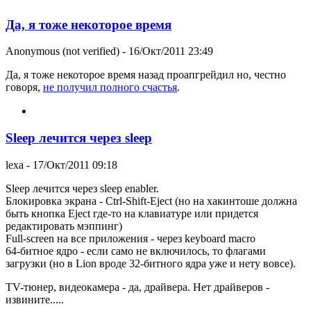
Да, я тоже некоторое время
Anonymous (not verified)
- 16/Окт/2011 23:49
Да, я тоже некоторое время назад проапгрейдил но, честно
говоря,
не получил полного счастья
.
Sleep лечится через sleep
lexa
- 17/Окт/2011 09:18
Sleep лечится через sleep enabler.
Блокировка экрана - Ctrl-Shift-Eject (но на хакинтоше должна
быть кнопка Eject где-то на клавиатуре или придется
редактировать мэппинг)
Full-screen на все приложения - через keyboard macro
64-битное ядро - если само не включилось, то флагами
загрузки (но в Lion вроде 32-битного ядра уже и нету вовсе).
TV-тюнер, видеокамера - да, драйвера. Нет драйверов -
извините.....