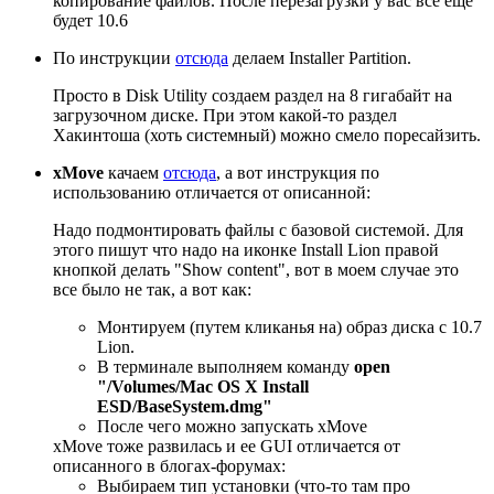
копирование файлов. После перезагрузки у вас все еще
будет 10.6
По инструкции
отсюда
делаем Installer Partition.
Просто в Disk Utility создаем раздел на 8 гигабайт на
загрузочном диске. При этом какой-то раздел
Хакинтоша (хоть системный) можно смело поресайзить.
xMove
качаем
отсюда
, а вот инструкция по
использованию отличается от описанной:
Надо подмонтировать файлы с базовой системой. Для
этого пишут что надо на иконке Install Lion правой
кнопкой делать "Show content", вот в моем случае это
все было не так, а вот как:
Монтируем (путем кликанья на) образ диска с 10.7
Lion.
В терминале выполняем команду
open
"/Volumes/Mac OS X Install
ESD/BaseSystem.dmg"
После чего можно запускать xMove
xMove тоже развилась и ее GUI отличается от
описанного в блогах-форумах:
Выбираем тип установки (что-то там про