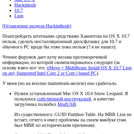
Hackintosh
10.7
Lion
[Оглавление раздела Hackinthosh]
Поапгрейдить штатными средствами Хакинтош на OS X 10.7
нельзя, сделать инсталляционный диск/флэшку для 10.7 и
обычного PC вроде бы тоже пока нельзя (? я не нашел).
Чтение форумов дает кучу весьма противоречивой
информации, из которой скомпилировалось следущее (за
основу взято вот это:
xMove + MultiBeast: Install OS X 10.7 Lion
on any Supported Intel Core 2 or Core i based PC
).
У меня (но на вполне mainstream-железе) оно сработало.
Нужен установленный Mac OS X 10.6 Snow Leopard. Я
пользуюсь
собственной инструкцией
, в качестве
загрузчика полюбил
ModUSB
.
Из существенного: GUID Partition Table. На MBR Lion не
встает, отчего я имел проблемы на своем макбуке (там
был MBR по историческим причинам).