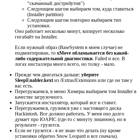
"скачанный дистрибутив")
Следующим шагом выбираем том, куда ставиться
(Installer partition)
Следующим шагом повторно выбираем тип
установки.
Оно работает несколько минут, копирует несколько
гигабайт на Installer.
Если нужный образ (BaseSystem в моем случае) не
подмонтирован, то
xMove обламывается без какой-
либо содержательной диагностики
. Failed и все. В
логах инсталлера много всего, но толку - мало.
Прежде чем двигаться дальше:
уберите
SleepEnabler.kext
из /Extras/Extensions или где он там у
вас есть.
Перегружаемся, в меню Химеры выбираем том Installer в
качестве загрузочного.
Запускается инсталлятор, который все и ставит.
Перегружаемся, грузимся уже с настоящего диска
Hackintosh. Все должно работать. У меня оно долго
думает про IOAPIC (где-то с минуту лишнюю), но в
результате - грузится.
Если не грузится - я не знаю что делать (ну кроме
установки обратно Snow Leopard и все сначала).