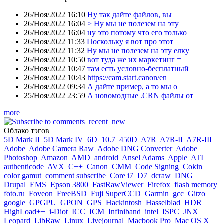
26/Ноя/2022 16:10
Ну так дайте файлов, вы
26/Ноя/2022 16:04
> Ну мы не полезем на эту
26/Ноя/2022 16:04
ну это потому что его только
26/Ноя/2022 11:33
Поскольку я вот про этот
26/Ноя/2022 11:32
Ну мы не полезем на эту елку
26/Ноя/2022 10:50
вот туда же их маркетинг =
26/Ноя/2022 10:47
там есть условно-бесплатный
26/Ноя/2022 10:43
https://cam.start.canon/en
26/Ноя/2022 09:34
А дайте пример, а то мы о
25/Ноя/2022 23:59
А новомодные .CRN файлы от
more
Облако тэгов
5D Mark II
5D Mark IV
6D
10.7
450D
A7R
A7R-II
A7R-III
Adobe
Adobe Camera Raw
Adobe DNG Converter
Adobe
Photoshop
Amazon
AMD
android
Ansel Adams
Apple
ATI
authenticode
AVX
C++
Canon
CMM
Code Signing
Cokin
color gamut
comment subscribe
Core i7
D7
dcraw
DNG
Drupal
EMS
Epson 3800
FastRawViewer
Firefox
flash memory
foto.ru
Foveon
FreeBSD
Fuji SuperCCD
Garmin
gcc
Gitzo
google
GPGPU
GPON
GPS
Hackintosh
Hasselblad
HDR
HighLoad++
i-Diot
ICC
ICM
Infiniband
intel
ISPC
JNX
Leopard
LibRaw
Linux
Livejournal
Macbook Pro
Mac OS X