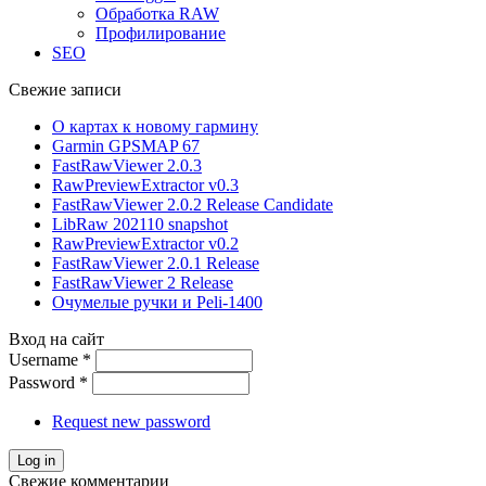
Обработка RAW
Профилирование
SEO
Свежие записи
О картах к новому гармину
Garmin GPSMAP 67
FastRawViewer 2.0.3
RawPreviewExtractor v0.3
FastRawViewer 2.0.2 Release Candidate
LibRaw 202110 snapshot
RawPreviewExtractor v0.2
FastRawViewer 2.0.1 Release
FastRawViewer 2 Release
Очумелые ручки и Peli-1400
Вход на сайт
Username
*
Password
*
Request new password
Свежие комментарии