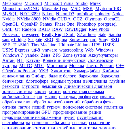
Metabones
Microsoft
Microsoft Visual Studio
Mirex
Monochrome2DNG
Movable Type
MSD
MSK
Myricom 10G
MySQL
NEC 3090
Nikon
Nikon D3
nofollow
noindex
Nokia
Nvidia
NVidia 8800
NVidia CUDA
OCZ
Olympus
OpenCL
OpenGL
OpenMP
Pentax
Phase One
Photoshop
postgresql
QML
Qt
Radeon
RAID
RAW
RawDigger
Raw Photo
Processor
rawspeed
Really Right Stuff
S7 airlines
Sale
Samba
sandy bridge
Seagate
SEO
Sigma
Snow Leopard
Sony
SSD
SSE
Tilt-Shift
TimeMachine
Ultimate Lithium
UPS
USPS
USPS Express
utf-8
vmware
watercooling
Web
Windows
Windows 7
yandex
Zeiss
ZFS
Zone system
Аккумуляторы
Алтай
ИП
Катунь
Кольский полуостров
Ловозерские
тундры
МГТС
МТС
Монголия
Москва
Почта России
С++
Сбербанк России
УКВ
Хакинтош
Хамар-Дабан
Хибины
авиакомпания Сибирь
баланс белого
барахолка
барахолки
бенчмарки
блогосфера
водный туризм
вычисления
глубина
резкости
глупости
демозаика
динамический диапазон
зонная система
карты
книги
контекстная реклама
мобильный телефон
мыши
накидка для фокусирования
обработка raw
обработка изображений
обработка фото
оптика
патчи
пеший туризм
поисковые системы
политика
программирование GPU
профилирование
рации
редактирование изображений
рунет
русификация
светофильтры
солнечные батареи
ссылки
ссылочное
ранжирование
статистика
струйные принтеры
таможня