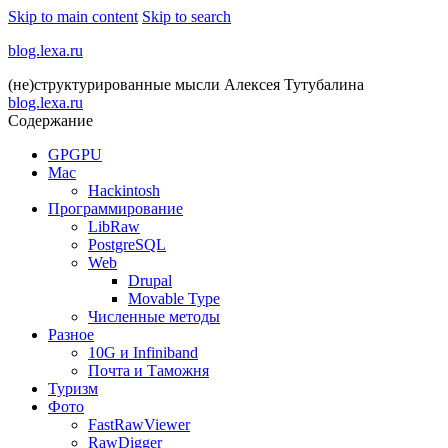
Skip to main content
Skip to search
blog.lexa.ru
(не)структурированные мысли Алексея Тутубалина
blog.lexa.ru
Содержание
GPGPU
Mac
Hackintosh
Программирование
LibRaw
PostgreSQL
Web
Drupal
Movable Type
Численные методы
Разное
10G и Infiniband
Почта и Таможня
Туризм
Фото
FastRawViewer
RawDigger