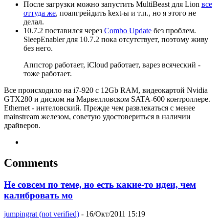
После загрузки можно запустить MultiBeast для Lion
все
оттуда же
, поапгрейдить kext-ы и т.п., но я этого не
делал.
10.7.2 поставился через
Combo Update
без проблем.
SleepEnabler для 10.7.2 пока отсутствует, поэтому живу
без него.
Аппстор работает, iCloud работает, варез всяческий -
тоже работает.
Все происходило на i7-920 с 12Gb RAM, видеокартой Nvidia
GTX280 и диском на Марвелловском SATA-600 контроллере.
Ethernet - интеловский. Прежде чем развлекаться с менее
mainstream железом, советую удостовериться в наличии
драйверов.
Comments
Не совсем по теме, но есть какие-то идеи, чем
калибровать мо
jumpingrat (not verified)
- 16/Окт/2011 15:19