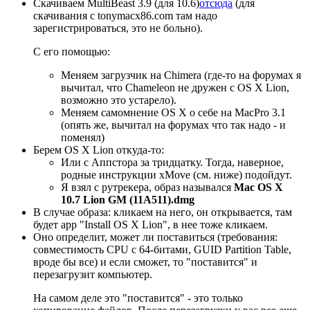
Скачиваем MultiBeast 3.9 (для 10.6)
отсюда
(для
скачивания с tonymacx86.com там надо
зарегистрироваться, это не больно).
С его помощью:
Меняем загрузчик на Chimera (где-то на форумах я
вычитал, что Chameleon не дружен с OS X Lion,
возможно это устарело).
Меняем самомнение OS X о себе на MacPro 3.1
(опять же, вычитал на форумах что так надо - и
поменял)
Берем OS X Lion откуда-то:
Или с Аппстора за тридцатку. Тогда, наверное,
родные инструкции xMove (см. ниже) подойдут.
Я взял с рутрекера, образ назывался
Mac OS X
10.7 Lion GM (11A511).dmg
В случае образа: кликаем на него, он открывается, там
будет app "Install OS X Lion", в нее тоже кликаем.
Оно определит, может ли поставиться (требования:
совместимость CPU с 64-битами, GUID Partition Table,
вроде бы все) и если сможет, то "поставится" и
перезагрузит компьютер.
На самом деле это "поставится" - это только