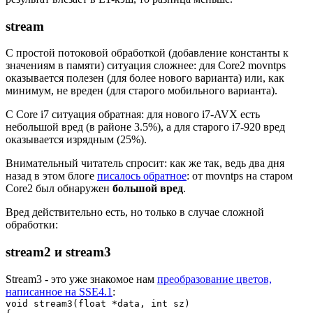
stream
С простой потоковой обработкой (добавление константы к
значениям в памяти) ситуация сложнее: для Core2 movntps
оказывается полезен (для более нового варианта) или, как
минимум, не вреден (для старого мобильного варианта).
С Core i7 ситуация обратная: для нового i7-AVX есть
небольшой вред (в районе 3.5%), а для старого i7-920 вред
оказывается изрядным (25%).
Внимательный читатель спросит: как же так, ведь два дня
назад в этом блоге
писалось обратное
: от movntps на старом
Core2 был обнаружен
большой вред
.
Вред действительно есть, но только в случае сложной
обработки:
stream2 и stream3
Stream3 - это уже знакомое нам
преобразование цветов,
написанное на SSE4.1
:
void stream3(float *data, int sz)