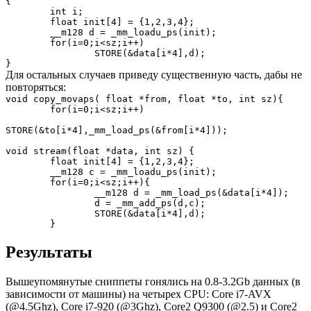
{
int i;
float init[4] = {1,2,3,4};
__m128 d = _mm_loadu_ps(init);
for(i=0;i<sz;i++)
STORE(&data[i*4],d);
}
Для остальных случаев приведу cущественную часть, дабы не
повторяться:
void copy_movaps( float *from, float *to, int sz){
for(i=0;i<sz;i++)
STORE(&to[i*4],_mm_load_ps(&from[i*4]));
void stream(float *data, int sz) {
float init[4] = {1,2,3,4};
__m128 c = _mm_loadu_ps(init);
for(i=0;i<sz;i++){
__m128 d = _mm_load_ps(&data[i*4]);
d = _mm_add_ps(d,c);
STORE(&data[i*4],d);
}
Результаты
Вышеупомянутые сниппеты гонялись на 0.8-3.2Gb данных (в
зависимости от машины) на четырех CPU: Core i7-AVX
(@4.5Ghz), Core i7-920 (@3Ghz), Core2 Q9300 (@2.5) и Core2