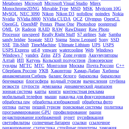
Metabones
Microsoft
Microsoft Visual Studio
Mirex
Monochrome2DNG
Movable Type
MSD
MSK
Myricom 10G
MySQL
NEC 3090
Nikon
Nikon D3
nofollow
noindex
Nokia
Nvidia
NVidia 8800
NVidia CUDA
OCZ
Olympus
OpenCL
OpenGL
OpenMP
Pentax
Phase One
Photoshop
postgresql
QML
Qt
Radeon
RAID
RAW
RawDigger
Raw Photo
Processor
rawspeed
Really Right Stuff
S7 airlines
Sale
Samba
sandy bridge
Seagate
SEO
Sigma
Snow Leopard
Sony
SSD
SSE
Tilt-Shift
TimeMachine
Ultimate Lithium
UPS
USPS
USPS Express
utf-8
vmware
watercooling
Web
Windows
Windows 7
yandex
Zeiss
ZFS
Zone system
Аккумуляторы
Алтай
ИП
Катунь
Кольский полуостров
Ловозерские
тундры
МГТС
МТС
Монголия
Москва
Почта России
С++
Сбербанк России
УКВ
Хакинтош
Хамар-Дабан
Хибины
авиакомпания Сибирь
баланс белого
барахолка
барахолки
бенчмарки
блогосфера
водный туризм
вычисления
глубина
резкости
глупости
демозаика
динамический диапазон
зонная система
карты
книги
контекстная реклама
мобильный телефон
мыши
накидка для фокусирования
обработка raw
обработка изображений
обработка фото
оптика
патчи
пеший туризм
поисковые системы
политика
программирование GPU
профилирование
рации
редактирование изображений
рунет
русификация
светофильтры
солнечные батареи
ссылки
ссылочное
ранжирование
статистика
струйные принтеры
таможня