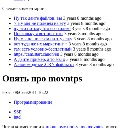
Свежие комментарии
Ну так дайте файлов, вы
3 years 8 months ago
> Ну мы не полезем на эту
3 years 8 months ago
ну это потому что его только
3 years 8 months ago
Поскольку я вот про этот
3 years 8 months ago
Ну мы не полезем на эту елку
3 years 8 months ago
вот туда же их маркетинг =
3 years 8 months ago
там есть условно-бесплатный
3 years 8 months ago
https://cam.start.canon/en
3 years 8 months ago
А дайте пример, а то мы о
3 years 8 months ago
А новомодные .CRN файлы от
3 years 8 months ago
Опять про movntps
lexa
- 08/Сен/2011 16:22
Программирование
SSE
intel
Читал комментарии к
прошлому посту про movntps
, много