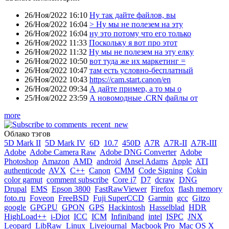
26/Ноя/2022 16:10
Ну так дайте файлов, вы
26/Ноя/2022 16:04
> Ну мы не полезем на эту
26/Ноя/2022 16:04
ну это потому что его только
26/Ноя/2022 11:33
Поскольку я вот про этот
26/Ноя/2022 11:32
Ну мы не полезем на эту елку
26/Ноя/2022 10:50
вот туда же их маркетинг =
26/Ноя/2022 10:47
там есть условно-бесплатный
26/Ноя/2022 10:43
https://cam.start.canon/en
26/Ноя/2022 09:34
А дайте пример, а то мы о
25/Ноя/2022 23:59
А новомодные .CRN файлы от
more
Облако тэгов
5D Mark II
5D Mark IV
6D
10.7
450D
A7R
A7R-II
A7R-III
Adobe
Adobe Camera Raw
Adobe DNG Converter
Adobe
Photoshop
Amazon
AMD
android
Ansel Adams
Apple
ATI
authenticode
AVX
C++
Canon
CMM
Code Signing
Cokin
color gamut
comment subscribe
Core i7
D7
dcraw
DNG
Drupal
EMS
Epson 3800
FastRawViewer
Firefox
flash memory
foto.ru
Foveon
FreeBSD
Fuji SuperCCD
Garmin
gcc
Gitzo
google
GPGPU
GPON
GPS
Hackintosh
Hasselblad
HDR
HighLoad++
i-Diot
ICC
ICM
Infiniband
intel
ISPC
JNX
Leopard
LibRaw
Linux
Livejournal
Macbook Pro
Mac OS X