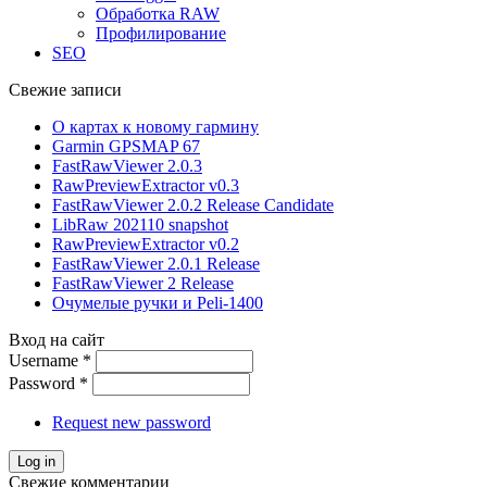
Обработка RAW
Профилирование
SEO
Свежие записи
О картах к новому гармину
Garmin GPSMAP 67
FastRawViewer 2.0.3
RawPreviewExtractor v0.3
FastRawViewer 2.0.2 Release Candidate
LibRaw 202110 snapshot
RawPreviewExtractor v0.2
FastRawViewer 2.0.1 Release
FastRawViewer 2 Release
Очумелые ручки и Peli-1400
Вход на сайт
Username
*
Password
*
Request new password
Свежие комментарии