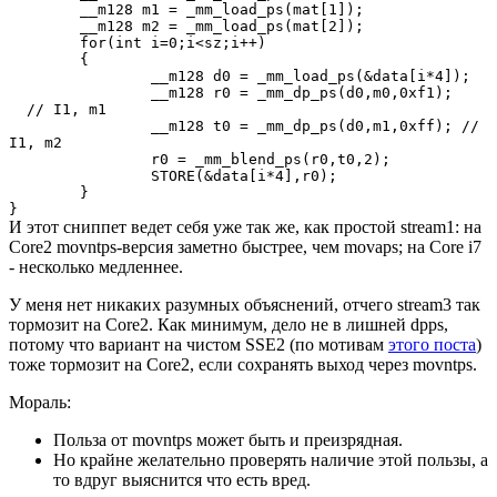
__m128 m1 = _mm_load_ps(mat[1]);
__m128 m2 = _mm_load_ps(mat[2]);
for(int i=0;i<sz;i++)
{
__m128 d0 = _mm_load_ps(&data[i*4]);
__m128 r0 = _mm_dp_ps(d0,m0,0xf1);
// I1, m1
__m128 t0 = _mm_dp_ps(d0,m1,0xff); //
I1, m2
r0 = _mm_blend_ps(r0,t0,2);
STORE(&data[i*4],r0);
}
}
И этот сниппет ведет себя уже так же, как простой stream1: на
Core2 movntps-версия заметно быстрее, чем movaps; на Core i7
- несколько медленнее.
У меня нет никаких разумных объяснений, отчего stream3 так
тормозит на Core2. Как минимум, дело не в лишней dpps,
потому что вариант на чистом SSE2 (по мотивам
этого поста
)
тоже тормозит на Core2, если сохранять выход через movntps.
Мораль:
Польза от movntps может быть и преизрядная.
Но крайне желательно проверять наличие этой пользы, а
то вдруг выяснится что есть вред.