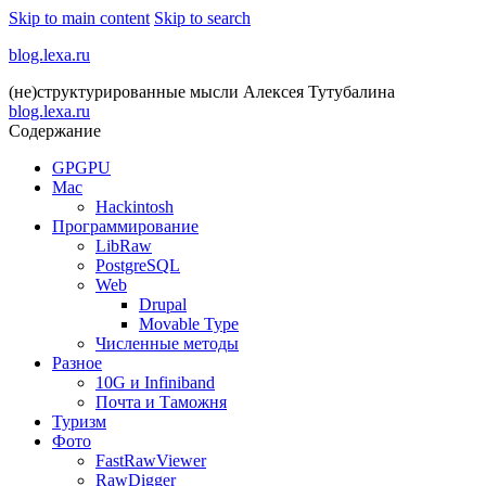
Skip to main content
Skip to search
blog.lexa.ru
(не)структурированные мысли Алексея Тутубалина
blog.lexa.ru
Содержание
GPGPU
Mac
Hackintosh
Программирование
LibRaw
PostgreSQL
Web
Drupal
Movable Type
Численные методы
Разное
10G и Infiniband
Почта и Таможня
Туризм
Фото
FastRawViewer
RawDigger