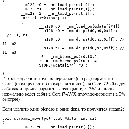
{
__m128 m0 = _mm_load_ps(mat[0]);
__m128 m1 = _mm_load_ps(mat[1]);
__m128 m2 = _mm_load_ps(mat[2]);
for(int i=0;i<sz;i++)
{
__m128 d0 = _mm_load_ps(&data[i*4]);
__m128 r0 = _mm_dp_ps(d0,m0,0xf1);
// I1, m1
__m128 t0 = _mm_dp_ps(d0,m1,0xff); //
I1, m2
__m128 t1 = _mm_dp_ps(d0,m2,0xff); //
I1, m3
r0 = _mm_blend_ps(r0,t0,2);
r0 = _mm_blend_ps(r0,t1,4);
STORE(&data[i*4],r0);
}
}
И этот код действительно нереально (в 5 раз) тормозит на
Core2 (movntps против movaps на записи), на Core i7-920 ведет
себя как и прочие варианты stream (минус 12%) и вполне
нормально ведет себя на Core i7-AVX (movntps-вариант на 5%
быстрее).
Если удалить один blendps и один dpps, то получится stream2:
void stream1_movntps(float *data, int sz)
{
__m128 m0 = _mm_load_ps(mat[0]);