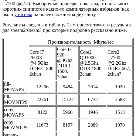
T7500 (@2.2). Выборочная проверка показала, что для таких
коротких сниппетов каких-то компиляторных взбрыков (как
было
у интела
на более сложном коде) - нету.
Результаты сведены в таблицу. Там присутствуют и результаты
для stream2/stream3 про которые подробно рассказано ниже.
Производительность, Mbyte/sec
Core I7-
Core I7
Core2
Core2
920
2600K
Q93000
T7500
@3Ghz
@4.5Ghz
@2.5Ghz
@2.2Ghz
DDR3
DDR3 1800,
DDR2 800,
DDR2 667,
1500,
2chan
2chan
2chan?
3chan
fill-
12206
9484
2614
1920
MOVAPS
fill-
22761
15122
6732
3588
MOVNTPS
copy-
8122
5960
1946
1513
MOVAPS
copy-
11673
8157
2889
1970
MOVNTPS
stream-