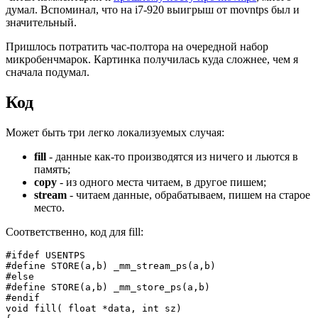
думал. Вспоминал, что на i7-920 выигрыш от movntps был и
значительный.
Пришлось потратить час-полтора на очередной набор
микробенчмарок. Картинка получилась куда сложнее, чем я
сначала подумал.
Код
Может быть три легко локализуемых случая:
fill
- данные как-то производятся из ничего и льются в
память;
copy
- из одного места читаем, в другое пишем;
stream
- читаем данные, обрабатываем, пишем на старое
место.
Соответственно, код для fill:
#ifdef USENTPS
#define STORE(a,b) _mm_stream_ps(a,b)
#else
#define STORE(a,b) _mm_store_ps(a,b)
#endif
void fill( float *data, int sz)