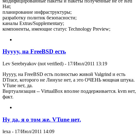
модифицированные пакеты и пакеты полученные не от Red
Hat;
планирование инфраструктуры;
разработку политик безопасности;
каналы Extras/Supplementary;
компоненты, имеющие статус Technology Preview;
Нуууу, на FreeBSD есть
Lev Serebryakov (not verified)
- 17/Июл/2011 13:19
Нуууу, на FreeBSD есть полностью живой Valgrind и есть
DTrace, которого не Линухе нет, а это ОЧЕНЬ мощная штука.
VTune нет, да.
Виртуализация -- VirtualBox вполне поддерживается. kvm нет,
факт.
Ну да, я о том же. VTune нет,
lexa
- 17/Июл/2011 14:09