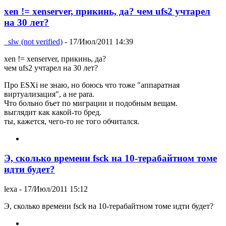
xen != xenserver, прикинь, да? чем ufs2 учтарел
на 30 лет?
_slw (not verified)
- 17/Июл/2011 14:39
xen != xenserver, прикинь, да?
чем ufs2 учтарел на 30 лет?
Про ESXi не знаю, но боюсь что тоже "аппаратная
виртуализация", а не para.
Что больно бъет по миграции и подобным вещам.
выглядит как какой-то бред.
ты, кажется, чего-то не того обчитался.
Э, сколько времени fsck на 10-терабайтном томе
идти будет?
lexa
- 17/Июл/2011 15:12
Э, сколько времени fsck на 10-терабайтном томе идти будет?