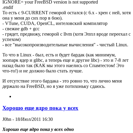
IGNORE= your FreeBSD version is not supported
.endif
То есть с 9-CURRENT геморой остался (с 6.x - хрен с ней, хотя
она у меня до сих пор в бою).
- VTune, CUDA, OpenCL, интеловский компилятор
- свежие gdb + gcc
- грядет, предвижу, геморой с llvm (хотя Эппл вроде переехал с
успехом)
- все "высокопроизводительные вычисления" - чистый Linux.
То что в Linux - был, есть и будет бардак (как минимум,
зоопарк ядер и glibc, а теперь еще и другие libc) - это и 7-8 лет
назад было так (КАК мы этого наелись со Спамтестом! Это
что-то!) и не должно было стать лучше.
И отсутствие этого бардака - это ровно то, что лично меня
держало на FreeBSD, но я уже потихоньку сдаюсь.
Хорошо еще ядро пока у всех
J0hn
- 18/Июл/2011 16:30
Хорошо еще ядро пока у всех одно