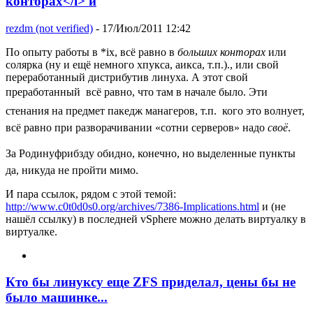
конторах</i> и
rezdm (not verified)
- 17/Июл/2011 12:42
По опыту работы в *ix, всё равно в
больших конторах
или
солярка (ну и ещё немного хпукса, аикса, т.п.)., или свой
переработанный дистрибутив линуха. А этот свой
преработанный  всё равно, что там в начале было. Эти
стенания на предмет пакедж манагеров, т.п.  кого это волнует,
всё равно при разворачивании «сотни серверов» надо
своё
.
За Родинуфрибзду обидно, конечно, но выделенные пункты 
да, никуда не пройти мимо.
И пара ссылок, рядом с этой темой:
http://www.c0t0d0s0.org/archives/7386-Implications.html
и (не
нашёл ссылку) в последней vSphere можно делать виртуалку в
виртуалке.
Кто бы линуксу еще ZFS приделал, цены бы не
было машинке...