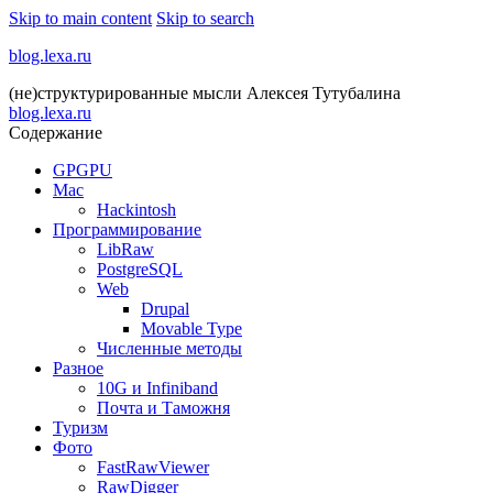
Skip to main content
Skip to search
blog.lexa.ru
(не)структурированные мысли Алексея Тутубалина
blog.lexa.ru
Содержание
GPGPU
Mac
Hackintosh
Программирование
LibRaw
PostgreSQL
Web
Drupal
Movable Type
Численные методы
Разное
10G и Infiniband
Почта и Таможня
Туризм
Фото
FastRawViewer
RawDigger