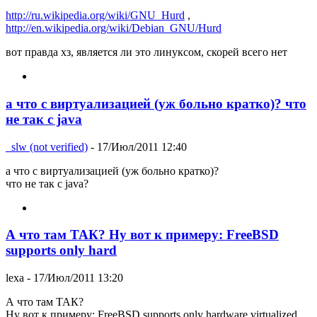
http://ru.wikipedia.org/wiki/GNU_Hurd
,
http://en.wikipedia.org/wiki/Debian_GNU/Hurd
вот правда хз, является ли это линуксом, скорей всего нет
а что с виртуализацией (уж больно кратко)? что
не так с java
_slw (not verified)
- 17/Июл/2011 12:40
а что с виртуализацией (уж больно кратко)?
что не так с java?
А что там ТАК? Ну вот к примеру: FreeBSD
supports only hard
lexa
- 17/Июл/2011 13:20
А что там ТАК?
Ну вот к примеру: FreeBSD supports only hardware virtualized