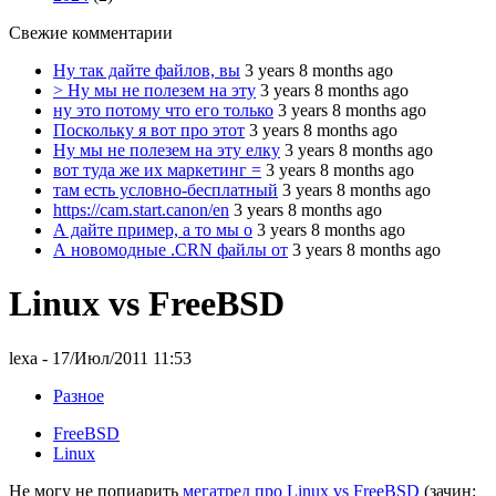
Свежие комментарии
Ну так дайте файлов, вы
3 years 8 months ago
> Ну мы не полезем на эту
3 years 8 months ago
ну это потому что его только
3 years 8 months ago
Поскольку я вот про этот
3 years 8 months ago
Ну мы не полезем на эту елку
3 years 8 months ago
вот туда же их маркетинг =
3 years 8 months ago
там есть условно-бесплатный
3 years 8 months ago
https://cam.start.canon/en
3 years 8 months ago
А дайте пример, а то мы о
3 years 8 months ago
А новомодные .CRN файлы от
3 years 8 months ago
Linux vs FreeBSD
lexa
- 17/Июл/2011 11:53
Разное
FreeBSD
Linux
Не могу не попиарить
мегатред про Linux vs FreeBSD
(зачин: