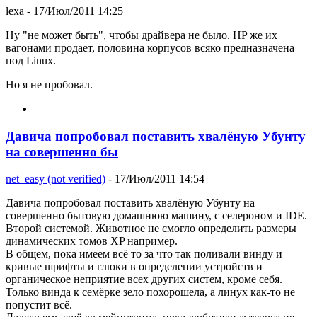
lexa
- 17/Июл/2011 14:25
Ну "не может быть", чтобы драйвера не было. HP же их
вагонами продает, половина корпусов всяко предназначена
под Linux.
Но я не пробовал.
Давича попробовал поставить хвалёную Убунту
на совершенно бы
net_easy (not verified)
- 17/Июл/2011 14:54
Давича попробовал поставить хвалёную Убунту на
совершенно бытовую домашнюю машину, с селероном и IDE.
Второй системой. Животное не смогло определить размеры
динамических томов XP например.
В общем, пока имеем всё то за что так поливали винду и
кривые шрифты и глюки в определении устройств и
органическое неприятие всех других систем, кроме себя.
Только винда к семёрке зело похорошела, а линух как-то не
попустит всё.