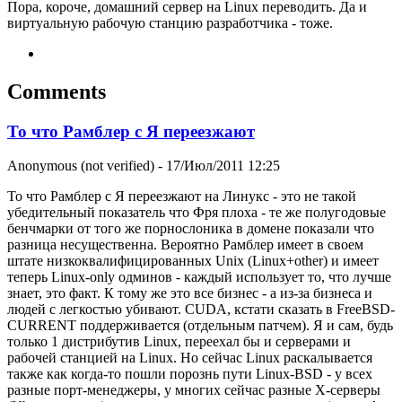
Пора, короче, домашний сервер на Linux переводить. Да и
виртуальную рабочую станцию разработчика - тоже.
Comments
То что Рамблер с Я переезжают
Anonymous (not verified)
- 17/Июл/2011 12:25
То что Рамблер с Я переезжают на Линукс - это не такой
убедительный показатель что Фря плоха - те же полугодовые
бенчмарки от того же порнослоника в домене показали что
разница несущественна. Вероятно Рамблер имеет в своем
штате низкоквалифицированных Unix (Linux+other) и имеет
теперь Linux-only одминов - каждый использует то, что лучше
знает, это факт. К тому же это все бизнес - а из-за бизнеса и
людей с легкостью убивают. CUDA, кстати сказать в FreeBSD-
CURRENT поддерживается (отдельным патчем). Я и сам, будь
только 1 дистрибутив Linux, переехал бы и серверами и
рабочей станцией на Linux. Но сейчас Linux раскалывается
также как когда-то пошли порознь пути Linux-BSD - у всех
разные порт-менеджеры, у многих сейчас разные X-серверы