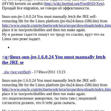
(HVM) kernels on amd64 (
http://wiki.freebsd.org/FreeBSD/Xen
).
Прощай live migration, не говоря об эффективности.
linux-sun-jre-1.6.0.24 You must manually fetch the JRE self-
extracting file for the Linux platform (jre-6u24-linux-i586.bin) from
http://www.oracle.com/technetwork/java/javase/downloads/index.htm
place it in /usr/ports/distfiles and then run make again.
Ну и разные гадости пишут по треду по ссылке, врут что на
Linux оно реже падает.
<q>linux-sun-jre-1.6.0.24 You must manually fetch
the JRE se
_slw (not verified)
- 17/Июл/2011 13:23
linux-sun-jre-1.6.0.24 You must manually fetch the JRE self-
extracting file for the Linux platform (jre-6u24-linux-i586.bin) from
http://www.oracle.com/technetwork/java/javase/downloads/index.htm
place it in /usr/ports/distfiles and then run make again.
это лицензионные заморочки, ты типа там с лицензией
согласится должен, что б тебе дали скачать.