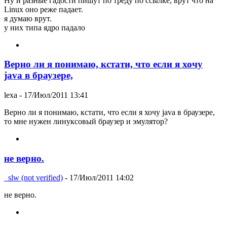
Ну и разные гадости пишут по треду по ссылке, врут что на
Linux оно реже падает.
я думаю врут.
у них типа ядро падало
Верно ли я понимаю, кстати, что если я хочу
java в браузере,
lexa
- 17/Июл/2011 13:41
Верно ли я понимаю, кстати, что если я хочу java в браузере,
то мне нужен линуксовый браузер и эмулятор?
не верно.
_slw (not verified)
- 17/Июл/2011 14:02
не верно.