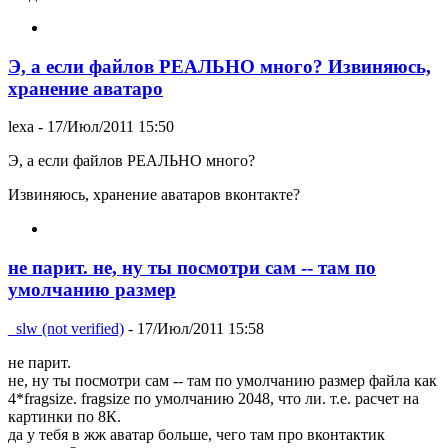
Э, а если файлов РЕАЛЬНО много? Извиняюсь,
хранение аватаро
lexa
- 17/Июл/2011 15:50
Э, а если файлов РЕАЛЬНО много?
Извиняюсь, хранение аватаров вконтакте?
не парит. не, ну ты посмотри сам -- там по
умолчанию размер
_slw (not verified)
- 17/Июл/2011 15:58
не парит.
не, ну ты посмотри сам -- там по умолчанию размер файла как
4*fragsize. fragsize по умолчанию 2048, что ли. т.е. расчет на
картинки по 8К.
да у тебя в жж аватар больше, чего там про вконтактик