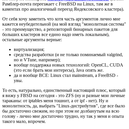
Рамблер-почта переезжает с FreeBSD на Linux, там же в
каментах про аналогичный переезд Яндексовского кластера).
От себя хочу заметить что хотя часть аргументов лично мне
кажется неубедительной (на мой взгляд "монолитная система"
- это преимущество, а репозиторий бинарных пакетов для
больших кластеров все едино надо иметь локальным),
остальные аргументы верные:
виртуализация;
средства разработки (и не только поминаемый valgrind,
но и VTune, например);
вообще поддержка новых технологий: OpenCL, CUDA
(это если брать мои интересы), Java опять же.
да и вообще ВСЕ: Linux стал mainstream, а FreeBSD -
увы.
То есть, натурально, единственный настоящий плюс, который
я вижу у FBSD на сегодня - это ZFS (ну и разные мои личные
тараканы: от iptables меня тошнит, а от ipf - нет). Ну и
монолитность, да, выбрать "Linux-дистрибутив", где все было
бы достаточно свежим, но при этом не долбанутым на всю
голову - лично мне достаточно трудно, ну так у меня и опыта
такого мало, впрочем.