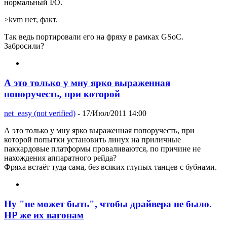
нормальный I/O.
>kvm нет, факт.
Так ведь портировали его на фряху в рамках GSoC.
Забросили?
А это только у мну ярко выраженная
попоручесть, при которой
net_easy (not verified)
- 17/Июл/2011 14:00
А это только у мну ярко выраженная попоручесть, при
которой попытки установить линух на приличные
паккардовые платформы проваливаются, по причине не
нахождения аппаратного рейда?
Фряха встаёт туда сама, без всяких глупых танцев с бубнами.
Ну "не может быть", чтобы драйвера не было.
HP же их вагонам