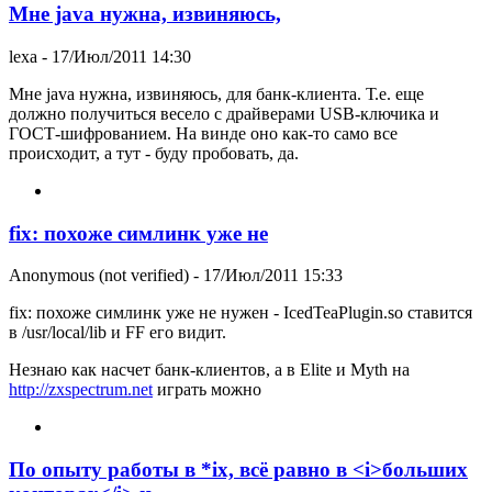
Мне java нужна, извиняюсь,
lexa
- 17/Июл/2011 14:30
Мне java нужна, извиняюсь, для банк-клиента. Т.е. еще
должно получиться весело с драйверами USB-ключика и
ГОСТ-шифрованием. На винде оно как-то само все
происходит, а тут - буду пробовать, да.
fix: похоже симлинк уже не
Anonymous (not verified)
- 17/Июл/2011 15:33
fix: похоже симлинк уже не нужен - IcedTeaPlugin.so ставится
в /usr/local/lib и FF его видит.
Незнаю как насчет банк-клиентов, а в Elite и Myth на
http://zxspectrum.net
играть можно
По опыту работы в *ix, всё равно в <i>больших