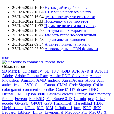
26/Ноя/2022 16:10
Ну так дайте файлов, вы
26/Ноя/2022 16:04
> Ну мы не полезем на эту
26/Ноя/2022 16:04
ну это потому что его только
26/Ноя/2022 11:33
Поскольку я вот про этот
26/Ноя/2022 11:32
Ну мы не полезем на эту елку
26/Ноя/2022 10:50
вот туда же их маркетинг =
26/Ноя/2022 10:47
там есть условно-бесплатный
26/Ноя/2022 10:43
https://cam.start.canon/en
26/Ноя/2022 09:34
А дайте пример, а то мы о
25/Ноя/2022 23:59
А новомодные .CRN файлы от
more
Облако тэгов
5D Mark II
5D Mark IV
6D
10.7
450D
A7R
A7R-II
A7R-III
Adobe
Adobe Camera Raw
Adobe DNG Converter
Adobe
Photoshop
Amazon
AMD
android
Ansel Adams
Apple
ATI
authenticode
AVX
C++
Canon
CMM
Code Signing
Cokin
color gamut
comment subscribe
Core i7
D7
dcraw
DNG
Drupal
EMS
Epson 3800
FastRawViewer
Firefox
flash memory
foto.ru
Foveon
FreeBSD
Fuji SuperCCD
Garmin
gcc
Gitzo
google
GPGPU
GPON
GPS
Hackintosh
Hasselblad
HDR
HighLoad++
i-Diot
ICC
ICM
Infiniband
intel
ISPC
JNX
Leopard
LibRaw
Linux
Livejournal
Macbook Pro
Mac OS X