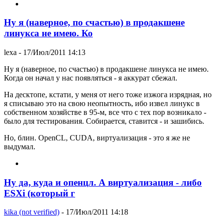
Ну я (наверное, по счастью) в продакшене
линукса не имею. Ко
lexa
- 17/Июл/2011 14:13
Ну я (наверное, по счастью) в продакшене линукса не имею.
Когда он начал у нас появляться - я аккурат сбежал.
На десктопе, кстати, у меня от него тоже изжога изрядная, но
я списываю это на свою неопытность, ибо извел линукс в
собственном хозяйстве в 95-м, все что с тех пор возникало -
было для тестирования. Собирается, ставится - и зашибись.
Но, блин. OpenCL, CUDA, виртуализация - это я же не
выдумал.
Ну да, куда и опенцл. А виртуализация - либо
ESXi (который г
kika (not verified)
- 17/Июл/2011 14:18