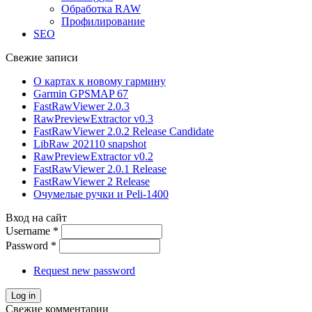
Обработка RAW
Профилирование
SEO
Свежие записи
О картах к новому гармину
Garmin GPSMAP 67
FastRawViewer 2.0.3
RawPreviewExtractor v0.3
FastRawViewer 2.0.2 Release Candidate
LibRaw 202110 snapshot
RawPreviewExtractor v0.2
FastRawViewer 2.0.1 Release
FastRawViewer 2 Release
Очумелые ручки и Peli-1400
Вход на сайт
Username
*
Password
*
Request new password
Свежие комментарии