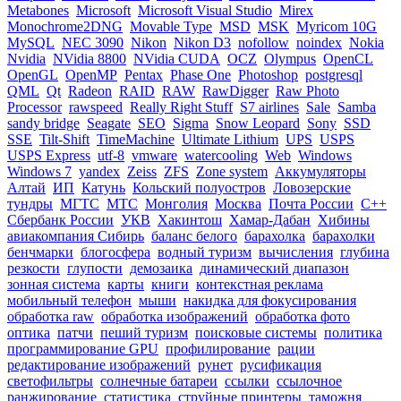
Metabones
Microsoft
Microsoft Visual Studio
Mirex
Monochrome2DNG
Movable Type
MSD
MSK
Myricom 10G
MySQL
NEC 3090
Nikon
Nikon D3
nofollow
noindex
Nokia
Nvidia
NVidia 8800
NVidia CUDA
OCZ
Olympus
OpenCL
OpenGL
OpenMP
Pentax
Phase One
Photoshop
postgresql
QML
Qt
Radeon
RAID
RAW
RawDigger
Raw Photo
Processor
rawspeed
Really Right Stuff
S7 airlines
Sale
Samba
sandy bridge
Seagate
SEO
Sigma
Snow Leopard
Sony
SSD
SSE
Tilt-Shift
TimeMachine
Ultimate Lithium
UPS
USPS
USPS Express
utf-8
vmware
watercooling
Web
Windows
Windows 7
yandex
Zeiss
ZFS
Zone system
Аккумуляторы
Алтай
ИП
Катунь
Кольский полуостров
Ловозерские
тундры
МГТС
МТС
Монголия
Москва
Почта России
С++
Сбербанк России
УКВ
Хакинтош
Хамар-Дабан
Хибины
авиакомпания Сибирь
баланс белого
барахолка
барахолки
бенчмарки
блогосфера
водный туризм
вычисления
глубина
резкости
глупости
демозаика
динамический диапазон
зонная система
карты
книги
контекстная реклама
мобильный телефон
мыши
накидка для фокусирования
обработка raw
обработка изображений
обработка фото
оптика
патчи
пеший туризм
поисковые системы
политика
программирование GPU
профилирование
рации
редактирование изображений
рунет
русификация
светофильтры
солнечные батареи
ссылки
ссылочное
ранжирование
статистика
струйные принтеры
таможня