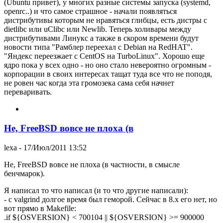
(Ubuntu привет), у многих разные системы запуска (systemd,
openrc..) и что самое страшное - начали появляться
дистрибутивы которым не нравяться глибцы, есть дистры с
dietlibc или uClibc или Newlib. Теперь холивары между
дистрибутивами Линукс а также в скором времени будут
новости типа "Рамблер переехал с Debian на RedHAT".
"Яндекс переезжает с CentOS на TurboLinux". Хорошо еще
ядро пока у всех одно - но оно стало невероятно огромным -
корпорации в своих интересах тащат туда все что не поподя,
не ровен час когда эта громозека сама себя начнет
переваривать.
Не, FreeBSD вовсе не плоха (в
lexa
- 17/Июл/2011 13:52
Не, FreeBSD вовсе не плоха (в частности, в смысле
бенчмарок).
Я написал то что написал (и то что другие написали):
- с valgrind долгое время был геморой. Сейчас в 8.x его нет, но
вот прямо в Makefile:
.if ${OSVERSION} < 700104 || ${OSVERSION} >= 900000