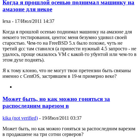
Когда я прошлой осенью поднимал машинку на
амазоне для некое
lexa
- 17/Июл/2011 14:37
Когда я прошлой осенью поднимал машинку на амазоне для
некоего тестирования, центос меня безумно удивил своей
старостью. Чем-то на FreeBSD 5.x было похоже, чуть не
третий gcc там ставился (а принести нужный 4.5 запросто - не
удалось, проще оказалось VM с какой-то убунтой или чем-то в
этом духе поднять).
Я к тому клоню, что не могут твои претензии быть связаны
именно с CentOS, застрявшем в 19-м примерно веке?
Может быть, но как можно гоняться за
распоследним варезом в
kika (not verified)
- 19/Июл/2011 03:37
Может быть, но как можно гоняться за распоследним варезом
в продакшене на три сотни серверов?