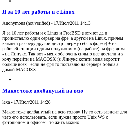
Я за 10 лет работы и с Linux
Anonymous (not verified)
- 17/Июл/2011 14:13
Я за 10 лет работы и с Linux и FreeBSD (нет-нет да и
проинсталлю один сервер на фре, а другой на Linux, причем
каждый раз беру другой дистр - держу себя в форме) + на
рабочей станции одним полужопием (на работе) на фре, дома
- на Линукс. Так вот - меня обе очень сильно все достали и я
хочу перейти на MACOSX ;)) Линукс кстати меня воротит
больше всех - если не фря то поставлю на сервера Solaris а
домой MACOSX
Макос тоже долбанутый на всю
lexa
- 17/Июл/2011 14:28
Макос тоже долбанутый на всю голову. Ну то есть зависит для
чего его использовать, если нужна просто Unix WS с
фотошопом и офисом - то жить можно