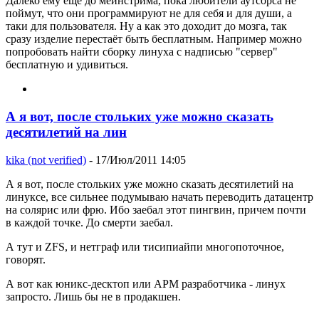
Далеко ему ещё до мейнстрима, пока любители аутсорса не
поймут, что они программируют не для себя и для души, а
таки для пользователя. Ну а как это доходит до мозга, так
сразу изделие перестаёт быть бесплатным. Например можно
попробовать найти сборку линуха с надписью "сервер"
бесплатную и удивиться.
А я вот, после стольких уже можно сказать
десятилетий на лин
kika (not verified)
- 17/Июл/2011 14:05
А я вот, после стольких уже можно сказать десятилетий на
линуксе, все сильнее подумываю начать переводить датацентр
на солярис или фрю. Ибо заебал этот пингвин, причем почти
в каждой точке. До смерти заебал.
А тут и ZFS, и нетграф или тисипиайпи многопоточное,
говорят.
А вот как юникс-десктоп или АРМ разработчика - линух
запросто. Лишь бы не в продакшен.