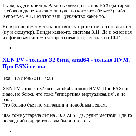
Ну да, куда и опенцл. А виртуализация - либо ESXi (который
глубоко в душе конечно линукс, но кого это ебет-то?) либо
XenServer. А КВМ этот ваш - уебанство какое-то.
Но в основном у меня к пингвинам претензии за сетевой стек
(ну и скедулер). Винды какие-то, системы 3.11. Да и основная
их файловая система устарела немного, лет эдак на 10-15.
XEN PV - только 32 бита, amd64 - только HVM.
Про ESXi не зна
lexa
- 17/Июл/2011 14:23
XEN PV - только 32 бита, amd64 - только HVM. Про ESXi не
знаю, но боюсь что тоже "аппаратная виртуализация", а не
para.
Что больно бъет по миграции и подобным вещам.
ufs2 тоже устарела лет на 30, а ZFS - да, рулит местами. Где-то
последний год, до того там были приколы.