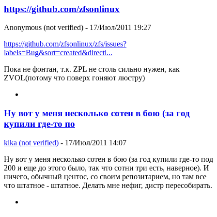
https://github.com/zfsonlinux
Anonymous (not verified)
- 17/Июл/2011 19:27
https://github.com/zfsonlinux/zfs/issues?
labels=Bug&sort=created&directi...
Пока не фонтан, т.к. ZPL не столь сильно нужен, как
ZVOL(потому что поверх гоняют люстру)
Ну вот у меня несколько сотен в бою (за год
купили где-то по
kika (not verified)
- 17/Июл/2011 14:07
Ну вот у меня несколько сотен в бою (за год купили где-то под
200 и еще до этого было, так что сотни три есть, наверное). И
ничего, обычный центос, со своим репозитарием, но там все
что штатное - штатное. Делать мне нефиг, дистр пересобирать.