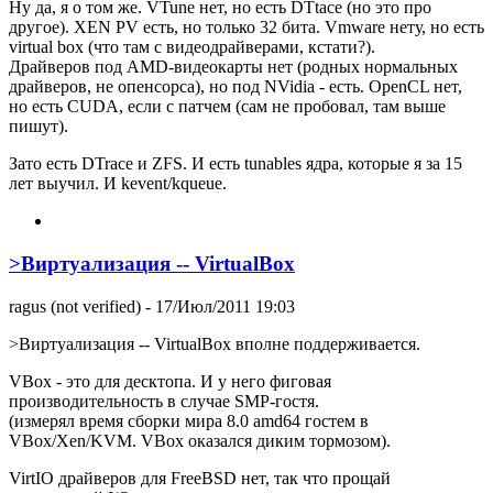
Ну да, я о том же. VTune нет, но есть DTtace (но это про
другое). XEN PV есть, но только 32 бита. Vmware нету, но есть
virtual box (что там с видеодрайверами, кстати?).
Драйверов под AMD-видеокарты нет (родных нормальных
драйверов, не опенсорса), но под NVidia - есть. OpenCL нет,
но есть CUDA, если с патчем (сам не пробовал, там выше
пишут).
Зато есть DTrace и ZFS. И есть tunables ядра, которые я за 15
лет выучил. И kevent/kqueue.
>Виртуализация -- VirtualBox
ragus (not verified)
- 17/Июл/2011 19:03
>Виртуализация -- VirtualBox вполне поддерживается.
VBox - это для десктопа. И у него фиговая
производительность в случае SMP-гостя.
(измерял время сборки мира 8.0 amd64 гостем в
VBox/Xen/KVM. VBox оказался диким тормозом).
VirtIO драйверов для FreeBSD нет, так что прощай