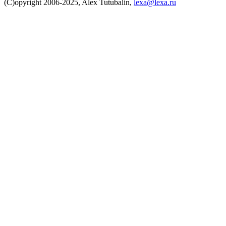
(C)opyright 2006-2025, Alex Tutubalin,
lexa@lexa.ru