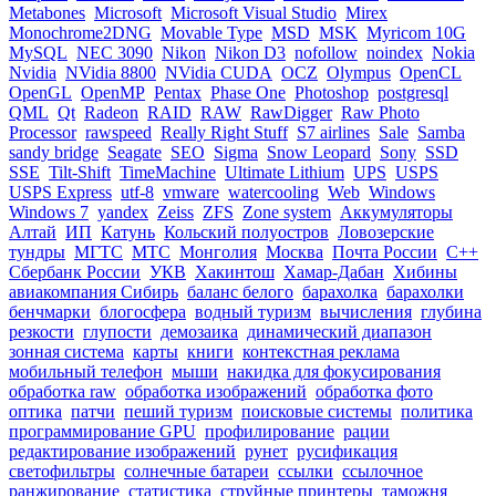
Metabones
Microsoft
Microsoft Visual Studio
Mirex
Monochrome2DNG
Movable Type
MSD
MSK
Myricom 10G
MySQL
NEC 3090
Nikon
Nikon D3
nofollow
noindex
Nokia
Nvidia
NVidia 8800
NVidia CUDA
OCZ
Olympus
OpenCL
OpenGL
OpenMP
Pentax
Phase One
Photoshop
postgresql
QML
Qt
Radeon
RAID
RAW
RawDigger
Raw Photo
Processor
rawspeed
Really Right Stuff
S7 airlines
Sale
Samba
sandy bridge
Seagate
SEO
Sigma
Snow Leopard
Sony
SSD
SSE
Tilt-Shift
TimeMachine
Ultimate Lithium
UPS
USPS
USPS Express
utf-8
vmware
watercooling
Web
Windows
Windows 7
yandex
Zeiss
ZFS
Zone system
Аккумуляторы
Алтай
ИП
Катунь
Кольский полуостров
Ловозерские
тундры
МГТС
МТС
Монголия
Москва
Почта России
С++
Сбербанк России
УКВ
Хакинтош
Хамар-Дабан
Хибины
авиакомпания Сибирь
баланс белого
барахолка
барахолки
бенчмарки
блогосфера
водный туризм
вычисления
глубина
резкости
глупости
демозаика
динамический диапазон
зонная система
карты
книги
контекстная реклама
мобильный телефон
мыши
накидка для фокусирования
обработка raw
обработка изображений
обработка фото
оптика
патчи
пеший туризм
поисковые системы
политика
программирование GPU
профилирование
рации
редактирование изображений
рунет
русификация
светофильтры
солнечные батареи
ссылки
ссылочное
ранжирование
статистика
струйные принтеры
таможня