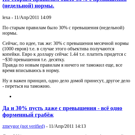
(недельной) нормы.
lexa
- 11/Апр/2011 14:09
По старым правилам было 30% с превышения (недельной)
нормы.
Сейчас, по идее, так же: 30% с превышения месячной нормы
(1000 евров) т.е. в случае этого объектива получаются
копейки. Евро к доллару сейчас 1.44 т.е. платить придется с
~$30 превышения т.е. десятку.
Правда по новым правилам я ничего не таможил еще, все
время вписываюсь в норму.
Ну и важен принцип, одно дело домой принесут, другое дело
- переться на таможню.
Да и 30% пусть даже с превышения - всё одно
форменный грабёж
zmeygor (not verified)
- 11/Апр/2011 14:13