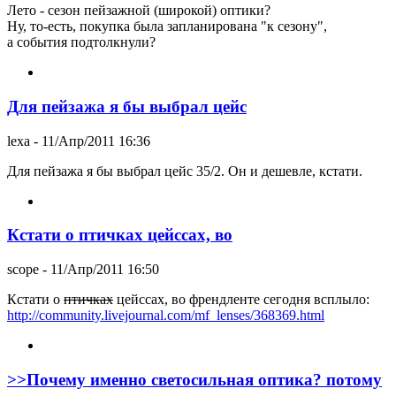
Лето - сезон пейзажной (широкой) оптики?
Ну, то-есть, покупка была запланирована "к сезону",
а события подтолкнули?
Для пейзажа я бы выбрал цейс
lexa
- 11/Апр/2011 16:36
Для пейзажа я бы выбрал цейс 35/2. Он и дешевле, кстати.
Кстати о птичках цейссах, во
scope
- 11/Апр/2011 16:50
Кстати о
птичках
цейссах, во френдленте сегодня всплыло:
http://community.livejournal.com/mf_lenses/368369.html
>>Почему именно светосильная оптика? потому