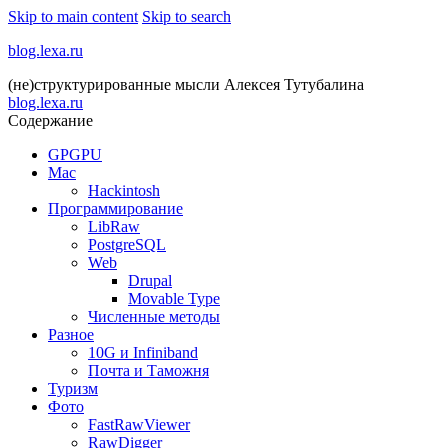
Skip to main content
Skip to search
blog.lexa.ru
(не)структурированные мысли Алексея Тутубалина
blog.lexa.ru
Содержание
GPGPU
Mac
Hackintosh
Программирование
LibRaw
PostgreSQL
Web
Drupal
Movable Type
Численные методы
Разное
10G и Infiniband
Почта и Таможня
Туризм
Фото
FastRawViewer
RawDigger