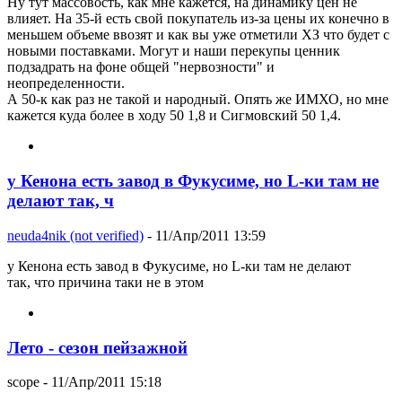
Ну тут массовость, как мне кажется, на динамику цен не
влияет. На 35-й есть свой покупатель из-за цены их конечно в
меньшем объеме ввозят и как вы уже отметили ХЗ что будет с
новыми поставками. Могут и наши перекупы ценник
подзадрать на фоне общей "нервозности" и
неопределенности.
А 50-к как раз не такой и народный. Опять же ИМХО, но мне
кажется куда более в ходу 50 1,8 и Сигмовский 50 1,4.
у Кенона есть завод в Фукусиме, но L-ки там не
делают так, ч
neuda4nik (not verified)
- 11/Апр/2011 13:59
у Кенона есть завод в Фукусиме, но L-ки там не делают
так, что причина таки не в этом
Лето - сезон пейзажной
scope
- 11/Апр/2011 15:18