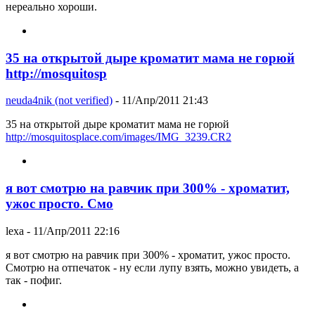
нереально хороши.
35 на открытой дыре кроматит мама не горюй
http://mosquitosp
neuda4nik (not verified)
- 11/Апр/2011 21:43
35 на открытой дыре кроматит мама не горюй
http://mosquitosplace.com/images/IMG_3239.CR2
я вот смотрю на равчик при 300% - хроматит,
ужос просто. Смо
lexa
- 11/Апр/2011 22:16
я вот смотрю на равчик при 300% - хроматит, ужос просто.
Смотрю на отпечаток - ну если лупу взять, можно увидеть, а
так - пофиг.