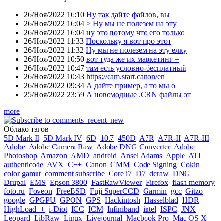
26/Ноя/2022 16:10
Ну так дайте файлов, вы
26/Ноя/2022 16:04
> Ну мы не полезем на эту
26/Ноя/2022 16:04
ну это потому что его только
26/Ноя/2022 11:33
Поскольку я вот про этот
26/Ноя/2022 11:32
Ну мы не полезем на эту елку
26/Ноя/2022 10:50
вот туда же их маркетинг =
26/Ноя/2022 10:47
там есть условно-бесплатный
26/Ноя/2022 10:43
https://cam.start.canon/en
26/Ноя/2022 09:34
А дайте пример, а то мы о
25/Ноя/2022 23:59
А новомодные .CRN файлы от
more
Облако тэгов
5D Mark II
5D Mark IV
6D
10.7
450D
A7R
A7R-II
A7R-III
Adobe
Adobe Camera Raw
Adobe DNG Converter
Adobe
Photoshop
Amazon
AMD
android
Ansel Adams
Apple
ATI
authenticode
AVX
C++
Canon
CMM
Code Signing
Cokin
color gamut
comment subscribe
Core i7
D7
dcraw
DNG
Drupal
EMS
Epson 3800
FastRawViewer
Firefox
flash memory
foto.ru
Foveon
FreeBSD
Fuji SuperCCD
Garmin
gcc
Gitzo
google
GPGPU
GPON
GPS
Hackintosh
Hasselblad
HDR
HighLoad++
i-Diot
ICC
ICM
Infiniband
intel
ISPC
JNX
Leopard
LibRaw
Linux
Livejournal
Macbook Pro
Mac OS X