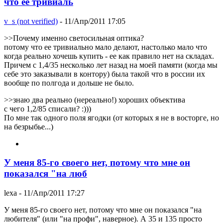
что ее тривиаль
v_s (not verified)
- 11/Апр/2011 17:05
>>Почему именно светосильная оптика?
потому что ее тривиально мало делают, настолько мало что
когда реально хочешь купить - ее как правило нет на складах.
Причем с 1,4/35 несколько лет назад на моей памяти (когда мы
себе это заказывали в контору) была такой что в россии их
вообще по полгода и дольше не было.
>>знаю два реально (нереально!) хороших объектива
с чего 1,2/85 списали? :)))
По мне так одного поля ягодки (от которых я не в восторге, но
на безрыбье...)
У меня 85-го своего нет, потому что мне он
показался "на люб
lexa
- 11/Апр/2011 17:27
У меня 85-го своего нет, потому что мне он показался "на
любителя" (или "на профи", наверное). А 35 и 135 просто