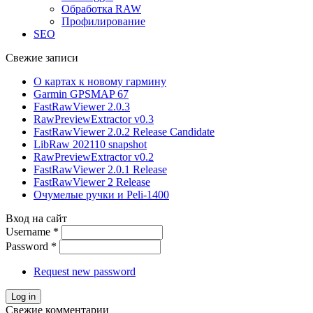
Обработка RAW
Профилирование
SEO
Свежие записи
О картах к новому гармину
Garmin GPSMAP 67
FastRawViewer 2.0.3
RawPreviewExtractor v0.3
FastRawViewer 2.0.2 Release Candidate
LibRaw 202110 snapshot
RawPreviewExtractor v0.2
FastRawViewer 2.0.1 Release
FastRawViewer 2 Release
Очумелые ручки и Peli-1400
Вход на сайт
Username
*
Password
*
Request new password
Свежие комментарии