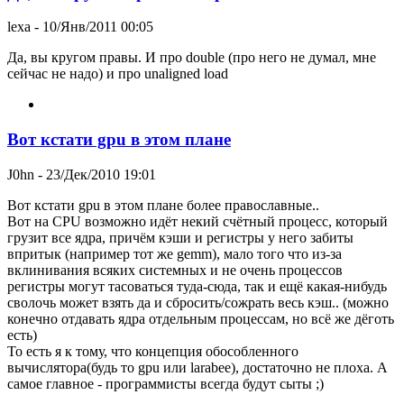
lexa
- 10/Янв/2011 00:05
Да, вы кругом правы. И про double (про него не думал, мне
сейчас не надо) и про unaligned load
Вот кстати gpu в этом плане
J0hn
- 23/Дек/2010 19:01
Вот кстати gpu в этом плане более православные..
Вот на CPU возможно идёт некий счётный процесс, который
грузит все ядра, причём кэши и регистры у него забиты
впритык (например тот же gemm), мало того что из-за
вклинивания всяких системных и не очень процессов
регистры могут тасоваться туда-сюда, так и ещё какая-нибудь
сволочь может взять да и сбросить/сожрать весь кэш.. (можно
конечно отдавать ядра отдельным процессам, но всё же дёготь
есть)
То есть я к тому, что концепция обособленного
вычислятора(будь то gpu или larabee), достаточно не плоха. А
самое главное - программисты всегда будут сыты ;)