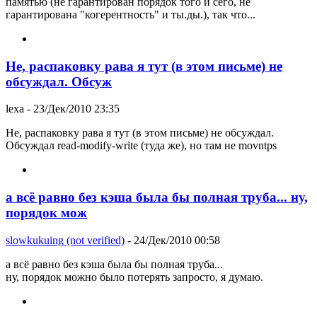
памятью (не гарантирован порядок того и сего, не
гарантирована "когерентность" и ты.ды.), так что...
Не, распаковку рава я тут (в этом письме) не
обсуждал. Обсуж
lexa
- 23/Дек/2010 23:35
Не, распаковку рава я тут (в этом письме) не обсуждал.
Обсуждал read-modify-write (туда же), но там не movntps
а всё равно без кэша была бы полная труба... ну,
порядок мож
slowkukuing (not verified)
- 24/Дек/2010 00:58
а всё равно без кэша была бы полная труба...
ну, порядок можно было потерять запросто, я думаю.