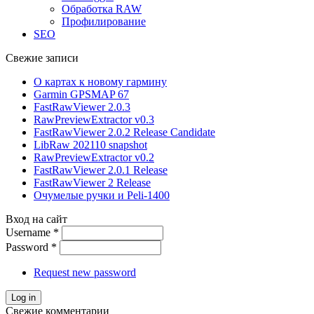
Обработка RAW
Профилирование
SEO
Свежие записи
О картах к новому гармину
Garmin GPSMAP 67
FastRawViewer 2.0.3
RawPreviewExtractor v0.3
FastRawViewer 2.0.2 Release Candidate
LibRaw 202110 snapshot
RawPreviewExtractor v0.2
FastRawViewer 2.0.1 Release
FastRawViewer 2 Release
Очумелые ручки и Peli-1400
Вход на сайт
Username
*
Password
*
Request new password
Свежие комментарии