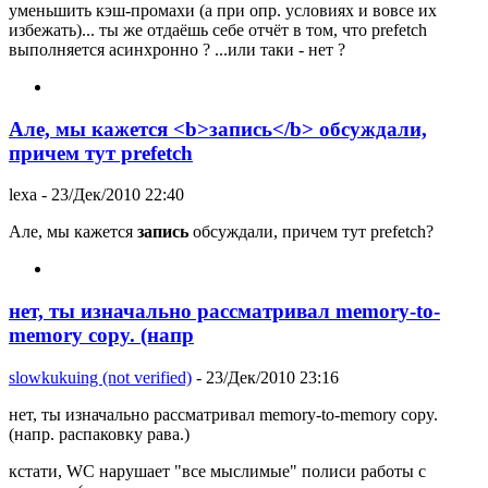
уменьшить кэш-промахи (а при опр. условиях и вовсе их
избежать)... ты же отдаёшь себе отчёт в том, что prefetch
выполняется асинхронно ? ...или таки - нет ?
Але, мы кажется <b>запись</b> обсуждали,
причем тут prefetch
lexa
- 23/Дек/2010 22:40
Але, мы кажется
запись
обсуждали, причем тут prefetch?
нет, ты изначально рассматривал memory-to-
memory copy. (напр
slowkukuing (not verified)
- 23/Дек/2010 23:16
нет, ты изначально рассматривал memory-to-memory copy.
(напр. распаковку рава.)
кстати, WC нарушает "все мыслимые" полиси работы с