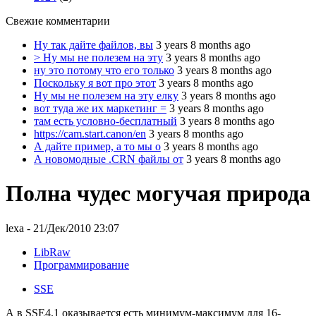
Свежие комментарии
Ну так дайте файлов, вы
3 years 8 months ago
> Ну мы не полезем на эту
3 years 8 months ago
ну это потому что его только
3 years 8 months ago
Поскольку я вот про этот
3 years 8 months ago
Ну мы не полезем на эту елку
3 years 8 months ago
вот туда же их маркетинг =
3 years 8 months ago
там есть условно-бесплатный
3 years 8 months ago
https://cam.start.canon/en
3 years 8 months ago
А дайте пример, а то мы о
3 years 8 months ago
А новомодные .CRN файлы от
3 years 8 months ago
Полна чудес могучая природа
lexa
- 21/Дек/2010 23:07
LibRaw
Программирование
SSE
А в SSE4.1 оказывается есть минимум-максимум для 16-