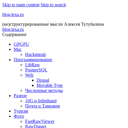
Skip to main content
Skip to search
blog.lexa.ru
(не)структурированные мысли Алексея Тутубалина
blog.lexa.ru
Содержание
GPGPU
Mac
Hackintosh
Программирование
LibRaw
PostgreSQL
Web
Drupal
Movable Type
Численные методы
Разное
10G и Infiniband
Почта и Таможня
Туризм
Фото
FastRawViewer
RawDigger