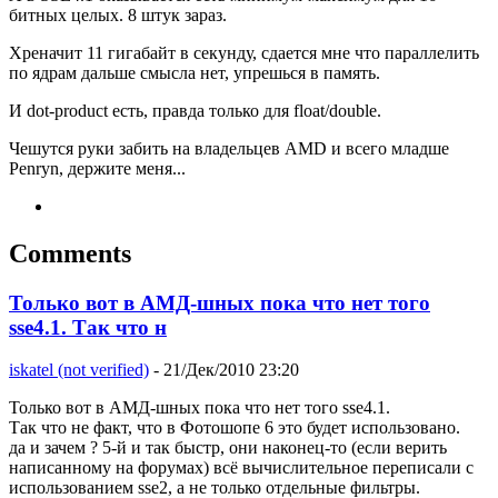
битных целых. 8 штук зараз.
Хреначит 11 гигабайт в секунду, сдается мне что параллелить
по ядрам дальше смысла нет, упрешься в память.
И dot-product есть, правда только для float/double.
Чешутся руки забить на владельцев AMD и всего младше
Penryn, держите меня...
Comments
Только вот в АМД-шных пока что нет того
sse4.1. Так что н
iskatel (not verified)
- 21/Дек/2010 23:20
Только вот в АМД-шных пока что нет того sse4.1.
Так что не факт, что в Фотошопе 6 это будет использовано.
да и зачем ? 5-й и так быстр, они наконец-то (если верить
написанному на форумах) всё вычислительное переписали с
использованием sse2, а не только отдельные фильтры.