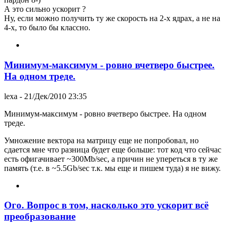
А это сильно ускорит ?
Ну, если можно получить ту же скорость на 2-х ядрах, а не на
4-х, то было бы классно.
Минимум-максимум - ровно вчетверо быстрее.
На одном треде.
lexa
- 21/Дек/2010 23:35
Минимум-максимум - ровно вчетверо быстрее. На одном
треде.
Умножение вектора на матрицу еще не попробовал, но
сдается мне что разница будет еще больше: тот код что сейчас
есть офигачивает ~300Mb/sec, а причин не упереться в ту же
память (т.е. в ~5.5Gb/sec т.к. мы еще и пишем туда) я не вижу.
Ого. Вопрос в том, насколько это ускорит всё
преобразование