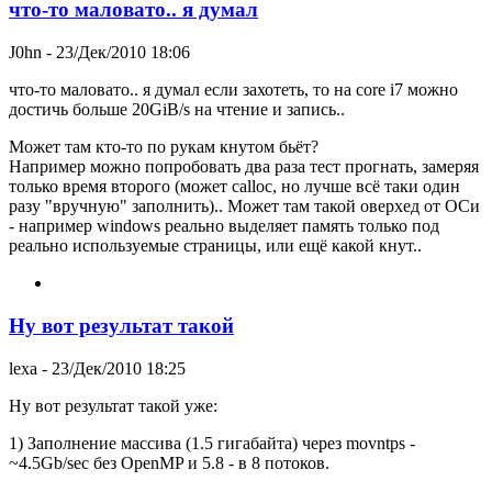
что-то маловато.. я думал
J0hn
- 23/Дек/2010 18:06
что-то маловато.. я думал если захотеть, то на core i7 можно
достичь больше 20GiB/s на чтение и запись..
Может там кто-то по рукам кнутом бьёт?
Например можно попробовать два раза тест прогнать, замеряя
только время второго (может calloc, но лучше всё таки один
разу "вручную" заполнить).. Может там такой оверхед от ОСи
- например windows реально выделяет память только под
реально используемые страницы, или ещё какой кнут..
Ну вот результат такой
lexa
- 23/Дек/2010 18:25
Ну вот результат такой уже:
1) Заполнение массива (1.5 гигабайта) через movntps -
~4.5Gb/sec без OpenMP и 5.8 - в 8 потоков.