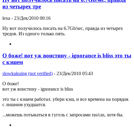
из четырех тре
lexa
- 23/Дек/2010 00:16
Ну вот получилось писать на 6.7Gb/sec, правда из четырех
тредов. Из одного только пять.
О боже! вот уж воистину - ignorance is bliss это ты
с кэшем
slowkukuing (not verified)
- 23/Дек/2010 05:43
О боже!
вот уж воистину - ignorance is bliss
это ты с кэшем работал. убери кэш, и все времена на порядок
с лишним ухудшатся.
...можешь потыкаться в гугель с запросами ras/cas, хотя бы.