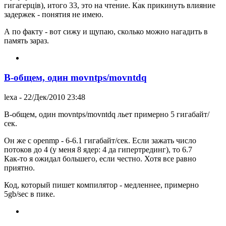
гигагерцiв), итого 33, это на чтение. Как прикинуть влияние
задержек - понятия не имею.
А по факту - вот сижу и щупаю, сколько можно нагадить в
память зараз.
В-общем, один movntps/movntdq
lexa
- 22/Дек/2010 23:48
В-общем, один movntps/movntdq льет примерно 5 гигабайт/
сек.
Он же с openmp - 6-6.1 гигабайт/сек. Если зажать число
потоков до 4 (у меня 8 ядер: 4 да гипертрединг), то 6.7
Как-то я ожидал большего, если честно. Хотя все равно
приятно.
Код, который пишет компилятор - медленнее, примерно
5gb/sec в пике.