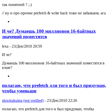
так понятней ? ,-)
// ну и про прочие prefetch & write back тоже не забываем, ага
И че? Думаешь 100 миллионов 16-байтных
значений поместятся
lexa
- 23/Дек/2010 20:59
И че?
Думаешь 100 миллионов 16-байтных значений поместятся в
кэше?
полагаю, что prefetch для того и был придуман,
чтобы уменьши
slowkukuing (not verified)
- 23/Дек/2010 22:26
полагаю, что prefetch для того и был придуман, чтобы