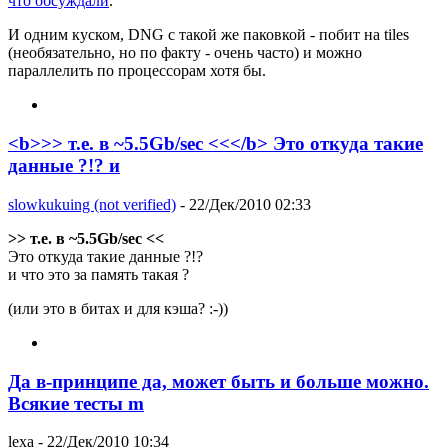
что обсуждали
.
И одним куском, DNG с такой же паковкой - побит на tiles
(необязательно, но по факту - очень часто) и можно
параллелить по процессорам хотя бы.
<b>>> т.е. в ~5.5Gb/sec <<</b> Это откуда такие
данные ?!? и
slowkukuing (not verified)
- 22/Дек/2010 02:33
>> т.е. в ~5.5Gb/sec <<
Это откуда такие данные ?!?
и что это за память такая ?
(или это в битах и для кэша? :-))
Да в-принципе да, может быть и больше можно.
Всякие тесты m
lexa
- 22/Дек/2010 10:34