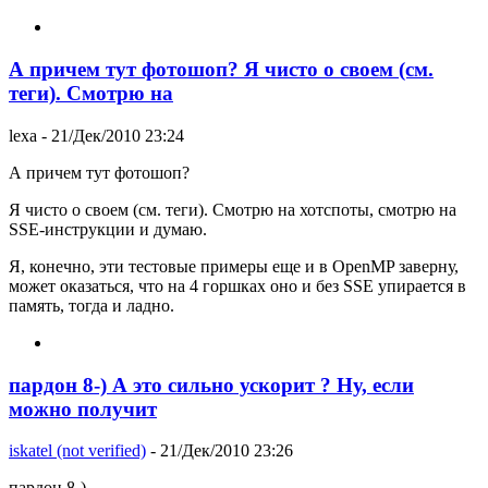
А причем тут фотошоп? Я чисто о своем (см.
теги). Смотрю на
lexa
- 21/Дек/2010 23:24
А причем тут фотошоп?
Я чисто о своем (см. теги). Смотрю на хотспоты, смотрю на
SSE-инструкции и думаю.
Я, конечно, эти тестовые примеры еще и в OpenMP заверну,
может оказаться, что на 4 горшках оно и без SSE упирается в
память, тогда и ладно.
пардон 8-) А это сильно ускорит ? Ну, если
можно получит
iskatel (not verified)
- 21/Дек/2010 23:26
пардон 8-)