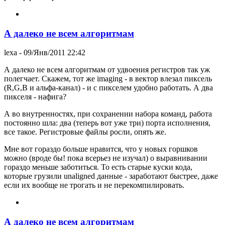
А далеко не всем алгоритмам
lexa
- 09/Янв/2011 22:42
А далеко не всем алгоритмам от удвоения регистров так уж
полегчает. Скажем, тот же imaging - в вектор влезал пиксель
(R,G,B и альфа-канал) - и с пикселем удобно работать. А два
пикселя - нафига?
А во внутренностях, при сохранении набора команд, работа
постоянно шла: два (теперь вот уже три) порта исполнения,
все такое. Регистровые файлы росли, опять же.
Мне вот гораздо больше нравится, что у новых горшков
можно (вроде бы! пока всерьез не изучал) о выравнивании
гораздо меньше заботиться. То есть старые куски кода,
которые грузили unaligned данные - заработают быстрее, даже
если их вообще не трогать и не перекомпилировать.
А далеко не всем алгоритмам