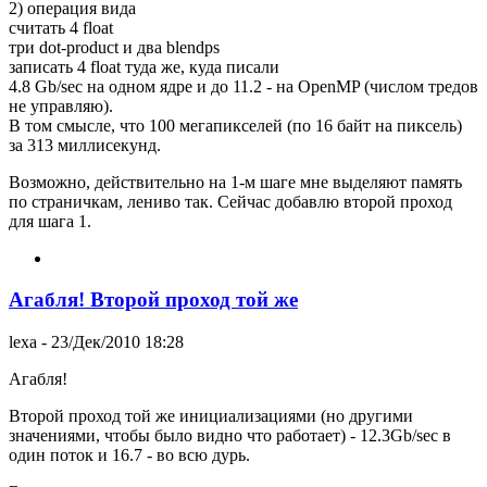
2) операция вида
считать 4 float
три dot-product и два blendps
записать 4 float туда же, куда писали
4.8 Gb/sec на одном ядре и до 11.2 - на OpenMP (числом тредов
не управляю).
В том смысле, что 100 мегапикселей (по 16 байт на пиксель)
за 313 миллисекунд.
Возможно, действительно на 1-м шаге мне выделяют память
по страничкам, лениво так. Сейчас добавлю второй проход
для шага 1.
Агабля! Второй проход той же
lexa
- 23/Дек/2010 18:28
Агабля!
Второй проход той же инициализациями (но другими
значениями, чтобы было видно что работает) - 12.3Gb/sec в
один поток и 16.7 - во всю дурь.