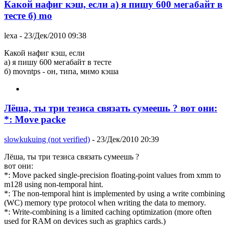
Какой нафиг кэш, если а) я пишу 600 мегабайт в
тесте б) mo
lexa
- 23/Дек/2010 09:38
Какой нафиг кэш, если
а) я пишу 600 мегабайт в тесте
б) movntps - он, типа, мимо кэша
Лёша, ты три тезиса связать сумеешь ? вот они:
*: Move packe
slowkukuing (not verified)
- 23/Дек/2010 20:39
Лёша, ты три тезиса связать сумеешь ?
вот они:
*: Move packed single-precision floating-point values from xmm to
m128 using non-temporal hint.
*: The non-temporal hint is implemented by using a write combining
(WC) memory type protocol when writing the data to memory.
*: Write-combining is a limited caching optimization (more often
used for RAM on devices such as graphics cards.)