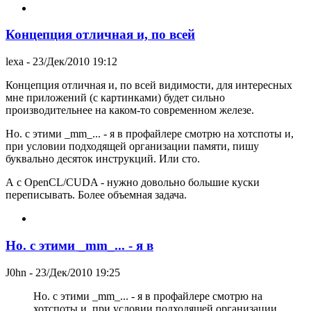
Концепция отличная и, по всей
lexa
- 23/Дек/2010 19:12
Концепция отличная и, по всей видимости, для интересных
мне приложений (с картинками) будет сильно
производительнее на каком-то современном железе.
Но. с этими _mm_... - я в профайлере смотрю на хотспоты и,
при условии подходящей организации памяти, пишу
буквально десяток инструкций. Или сто.
А с OpenCL/CUDA - нужно довольно большие куски
переписывать. Более объемная задача.
Но. с этими _mm_... - я в
J0hn
- 23/Дек/2010 19:25
Но. с этими _mm_... - я в профайлере смотрю на
хотспоты и, при условии подходящей организации