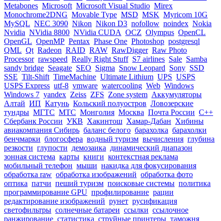
Metabones
Microsoft
Microsoft Visual Studio
Mirex
Monochrome2DNG
Movable Type
MSD
MSK
Myricom 10G
MySQL
NEC 3090
Nikon
Nikon D3
nofollow
noindex
Nokia
Nvidia
NVidia 8800
NVidia CUDA
OCZ
Olympus
OpenCL
OpenGL
OpenMP
Pentax
Phase One
Photoshop
postgresql
QML
Qt
Radeon
RAID
RAW
RawDigger
Raw Photo
Processor
rawspeed
Really Right Stuff
S7 airlines
Sale
Samba
sandy bridge
Seagate
SEO
Sigma
Snow Leopard
Sony
SSD
SSE
Tilt-Shift
TimeMachine
Ultimate Lithium
UPS
USPS
USPS Express
utf-8
vmware
watercooling
Web
Windows
Windows 7
yandex
Zeiss
ZFS
Zone system
Аккумуляторы
Алтай
ИП
Катунь
Кольский полуостров
Ловозерские
тундры
МГТС
МТС
Монголия
Москва
Почта России
С++
Сбербанк России
УКВ
Хакинтош
Хамар-Дабан
Хибины
авиакомпания Сибирь
баланс белого
барахолка
барахолки
бенчмарки
блогосфера
водный туризм
вычисления
глубина
резкости
глупости
демозаика
динамический диапазон
зонная система
карты
книги
контекстная реклама
мобильный телефон
мыши
накидка для фокусирования
обработка raw
обработка изображений
обработка фото
оптика
патчи
пеший туризм
поисковые системы
политика
программирование GPU
профилирование
рации
редактирование изображений
рунет
русификация
светофильтры
солнечные батареи
ссылки
ссылочное
ранжирование
статистика
струйные принтеры
таможня