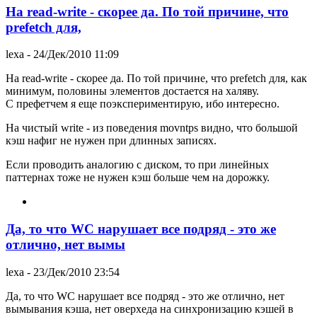
На read-write - скорее да. По той причине, что
prefetch для,
lexa
- 24/Дек/2010 11:09
На read-write - скорее да. По той причине, что prefetch для, как
минимум, половины элементов достается на халяву.
С префетчем я еще поэкспериментирую, ибо интересно.
На чистый write - из поведения movntps видно, что большой
кэш нафиг не нужен при длинных записях.
Если проводить аналогию с диском, то при линейных
паттернах тоже не нужен кэш больше чем на дорожку.
Да, то что WC нарушает все подряд - это же
отлично, нет вымы
lexa
- 23/Дек/2010 23:54
Да, то что WC нарушает все подряд - это же отлично, нет
вымывания кэша, нет оверхеда на синхронизацию кэшей в