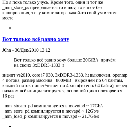
Но я пока только учусь. Кроме того, один и тот же
_mm_store_ps превращается то в mov, то в mov без
кэширования, т.е. у компилятора какой-то свой ум в этом
месте.
Вот только всё равно хочу
J0hn
- 30/Дек/2010 13:12
Вот только всё равно хочу больше 20GiB/s, причём
на своих 3xDDR3-1333 :)
значит vs2010, core i7 930, 3xDDR3-1333, ht выключен, openmp
4 потока, размер массива - 800MiB - выровнен по 64 байтам,
каждый поток пишет/читает по 4 xmm(то есть 64 байта), перед
началом всё инициализируется, основной цикл повторяется
16 раз
_mm_stream_pd компилируется в movntpd ~ 17Gb/s
_mm_store_pd компилируется в movapd ~ 12Gb/s
_mm_load_p компилируется в movapd ~ 21.7Gb/s