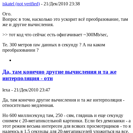
iskatel (not verified)
- 21/Дек/2010 23:38
Ого.
Вопрос в том, насколько это ускорит всё преобразование, там
же и другие вычисления.
>> тот код что сейчас есть офигачивает ~300Mb/sec,
Те. 300 метров raw данных в секунду ? А на каком
преобразовании ?
Да, там конечно другие вычисления и та же
интерполяция - отн
lexa
- 21/Дек/2010 23:47
Да, там конечно другие вычисления и та же интерполяция -
относительно медленная.
Но 600 миллисекунд там, 250 - сям, глядишь и еще секунду
снимем с 20-мегапиксельной картинки. Если без демозаики - а
этот режим весьма интересен для всяких просмотрщиков - то я
надеюсь в 1.5 секунды для 20-мегапикселей уложиться на все.