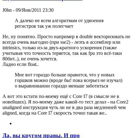
J0hn
- 09/Янв/2011 23:30
А далеко не всем алгоритмам от удвоения
регистров так уж полегчает
Не, ну понятно. Просто например в double векторизовать не
всегда очень выгодно (при sse2) - лезть в ассемблер или
intrinsics, только из-за двух-кратного ускорения (также
учитывая что точность теряется, так как fpu это всё-таки
80бит..), не очень хочется.
Ладно если float..
Мне вот гораздо больше нравится, что у новых
горшков можно (вроде бы! пока всерьез не изучал)
о выравнивании гораздо меньше заботиться
А вот это кстати по-моему ещё с Core I7 (в смысле не в
новейших). Я по-моему даже какой-то тест делал - на Core2
unaligned инструкция чуть ли не в два раза медленней чем
aligned, когда на Core I7 скорость точно такая же..
Да, вы кругом правы. И про