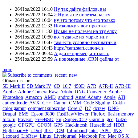
26/Ноя/2022 16:10
Ну так дайте файлов, вы
26/Ноя/2022 16:04
> Ну мы не полезем на эту
26/Ноя/2022 16:04
ну это потому что его только
26/Ноя/2022 11:33
Поскольку я вот про этот
26/Ноя/2022 11:32
Ну мы не полезем на эту елку
26/Ноя/2022 10:50
вот туда же их маркетинг =
26/Ноя/2022 10:47
там есть условно-бесплатный
26/Ноя/2022 10:43
https://cam.start.canon/en
26/Ноя/2022 09:34
А дайте пример, а то мы о
25/Ноя/2022 23:59
А новомодные .CRN файлы от
more
Облако тэгов
5D Mark II
5D Mark IV
6D
10.7
450D
A7R
A7R-II
A7R-III
Adobe
Adobe Camera Raw
Adobe DNG Converter
Adobe
Photoshop
Amazon
AMD
android
Ansel Adams
Apple
ATI
authenticode
AVX
C++
Canon
CMM
Code Signing
Cokin
color gamut
comment subscribe
Core i7
D7
dcraw
DNG
Drupal
EMS
Epson 3800
FastRawViewer
Firefox
flash memory
foto.ru
Foveon
FreeBSD
Fuji SuperCCD
Garmin
gcc
Gitzo
google
GPGPU
GPON
GPS
Hackintosh
Hasselblad
HDR
HighLoad++
i-Diot
ICC
ICM
Infiniband
intel
ISPC
JNX
Leopard
LibRaw
Linux
Livejournal
Macbook Pro
Mac OS X