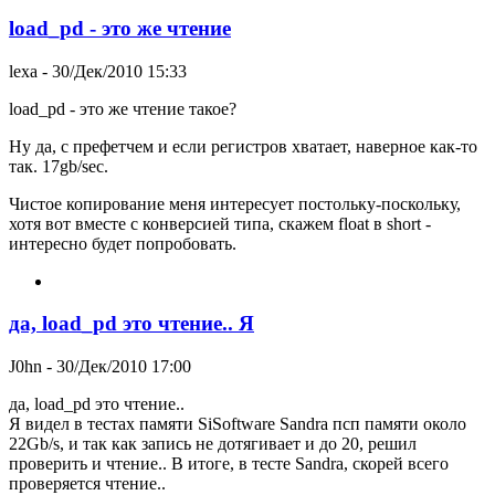
load_pd - это же чтение
lexa
- 30/Дек/2010 15:33
load_pd - это же чтение такое?
Ну да, с префетчем и если регистров хватает, наверное как-то
так. 17gb/sec.
Чистое копирование меня интересует постольку-поскольку,
хотя вот вместе с конверсией типа, скажем float в short -
интересно будет попробовать.
да, load_pd это чтение.. Я
J0hn
- 30/Дек/2010 17:00
да, load_pd это чтение..
Я видел в тестах памяти SiSoftware Sandra псп памяти около
22Gb/s, и так как запись не дотягивает и до 20, решил
проверить и чтение.. В итоге, в тесте Sandra, скорей всего
проверяется чтение..