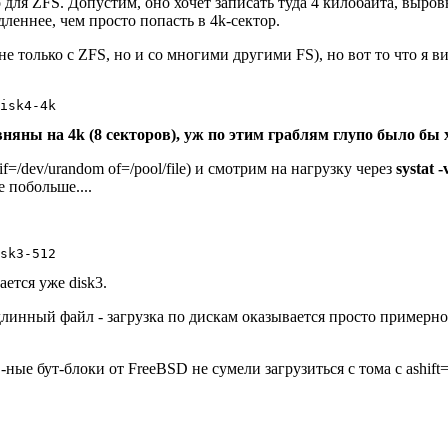
о для ZFS. Допустим, оно хочет записать туда 4 килобайта, выров
леннее, чем просто попасть в 4k-сектор.
не только с ZFS, но и со многими другими FS), но вот то что я 
няны на 4k (8 секторов), уж по этим граблям глупо было бы 
=/dev/urandom of=/pool/file) и смотрим на нагрузку через
systat 
 побольше....
ется уже disk3.
длинный файл - загрузка по дискам оказывается просто примерн
-ные бут-блоки от FreeBSD не сумели загрузиться с тома с ashif