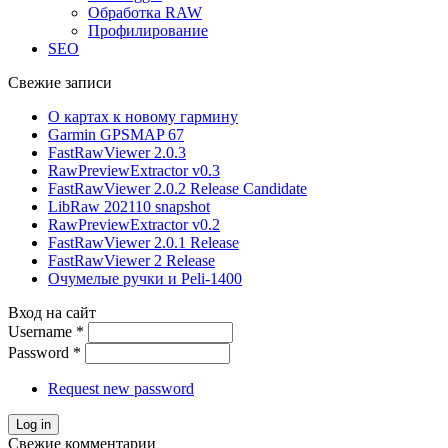
Обработка RAW
Профилирование
SEO
Свежие записи
О картах к новому гармину
Garmin GPSMAP 67
FastRawViewer 2.0.3
RawPreviewExtractor v0.3
FastRawViewer 2.0.2 Release Candidate
LibRaw 202110 snapshot
RawPreviewExtractor v0.2
FastRawViewer 2.0.1 Release
FastRawViewer 2 Release
Очумелые ручки и Peli-1400
Вход на сайт
Username
*
Password
*
Request new password
Свежие комментарии