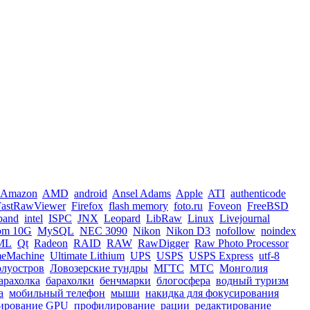
Amazon
AMD
android
Ansel Adams
Apple
ATI
authenticode
FastRawViewer
Firefox
flash memory
foto.ru
Foveon
FreeBSD
iband
intel
ISPC
JNX
Leopard
LibRaw
Linux
Livejournal
om 10G
MySQL
NEC 3090
Nikon
Nikon D3
nofollow
noindex
ML
Qt
Radeon
RAID
RAW
RawDigger
Raw Photo Processor
meMachine
Ultimate Lithium
UPS
USPS
USPS Express
utf-8
олуостров
Ловозерские тундры
МГТС
МТС
Монголия
арахолка
барахолки
бенчмарки
блогосфера
водный туризм
а
мобильный телефон
мыши
накидка для фокусирования
ирование GPU
профилирование
рации
редактирование