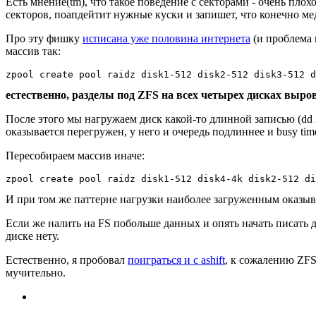
Есть мнение(tm), что такое поведение с секторами - очень плох
секторов, поапдейтит нужные куски и запишет, что конечно мед
Про эту фишку
исписана уже половина интернета
(и проблема 
массив так:
естественно, разделы под ZFS на всех четырех дисках выров
После этого мы нагружаем диск какой-то длинной записью (dd if
оказывается перегружен, у него и очередь подлиннее и busy time
Пересобираем массив иначе:
И при том же паттерне нагрузки наиболее загруженным оказыва
Если же налить на FS побольше данных и опять начать писать 
диске нету.
Естественно, я пробовал
поиграться и с ashift
, к сожалению ZFS
мучительно.