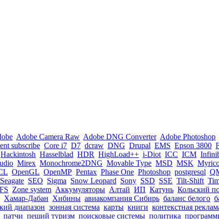
dobe
Adobe Camera Raw
Adobe DNG Converter
Adobe Photoshop
nt subscribe
Core i7
D7
dcraw
DNG
Drupal
EMS
Epson 3800
Hackintosh
Hasselblad
HDR
HighLoad++
i-Diot
ICC
ICM
Infin
tudio
Mirex
Monochrome2DNG
Movable Type
MSD
MSK
Myric
CL
OpenGL
OpenMP
Pentax
Phase One
Photoshop
postgresql
Q
Seagate
SEO
Sigma
Snow Leopard
Sony
SSD
SSE
Tilt-Shift
Ti
FS
Zone system
Аккумуляторы
Алтай
ИП
Катунь
Кольский п
Хамар-Дабан
Хибины
авиакомпания Сибирь
баланс белого
б
кий диапазон
зонная система
карты
книги
контекстная реклам
патчи
пеший туризм
поисковые системы
политика
программ