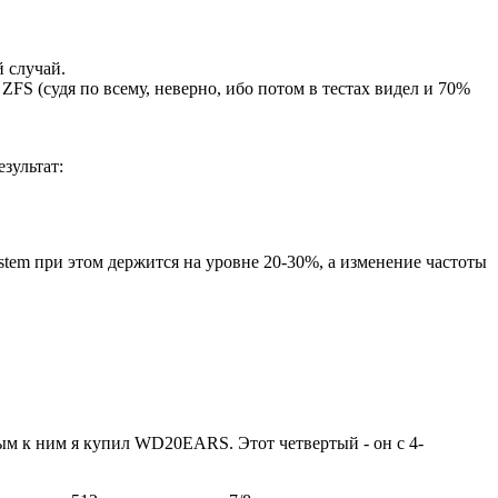
 случай.
ZFS (судя по всему, неверно, ибо потом в тестах видел и 70%
езультат:
ystem при этом держится на уровне 20-30%, а изменение частоты
ым к ним я купил WD20EARS. Этот четвертый - он с 4-