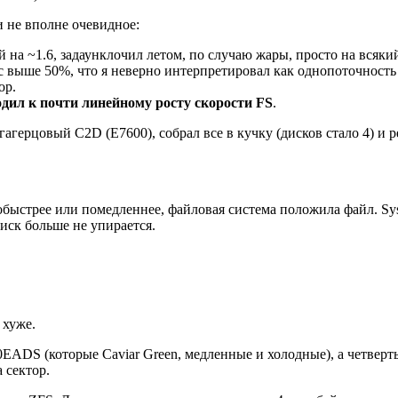
и не вполне очевидное:
на ~1.6, задаунклочил летом, по случаю жары, просто на всякий
с выше 50%, что я неверно интерпретировал как однопоточность 
ор.
дил к почти линейному росту скорости FS
.
гагерцовый C2D (E7600), собрал все в кучку (дисков стало 4) и р
, побыстрее или помедленнее, файловая система положила файл. S
иск больше не упирается.
 хуже.
EADS (которые Caviar Green, медленные и холодные), а четверт
 сектор.