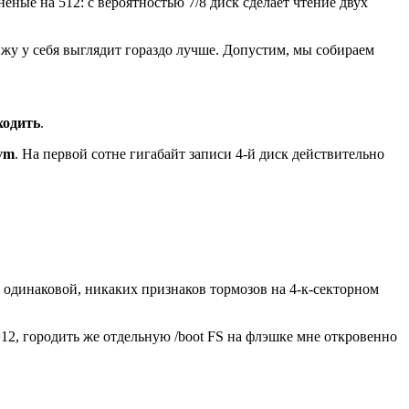
неные на 512: с вероятностью 7/8 диск сделает чтение двух
вижу у себя выглядит гораздо лучше. Допустим, мы собираем
ходить
.
-vm
. На первой сотне гигабайт записи 4-й диск действительно
о одинаковой, никаких признаков тормозов на 4-к-секторном
t=12, городить же отдельную /boot FS на флэшке мне откровенно