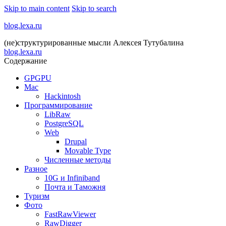
Skip to main content
Skip to search
blog.lexa.ru
(не)структурированные мысли Алексея Тутубалина
blog.lexa.ru
Содержание
GPGPU
Mac
Hackintosh
Программирование
LibRaw
PostgreSQL
Web
Drupal
Movable Type
Численные методы
Разное
10G и Infiniband
Почта и Таможня
Туризм
Фото
FastRawViewer
RawDigger