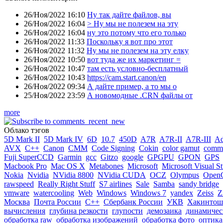
26/Ноя/2022 16:10
Ну так дайте файлов, вы
26/Ноя/2022 16:04
> Ну мы не полезем на эту
26/Ноя/2022 16:04
ну это потому что его только
26/Ноя/2022 11:33
Поскольку я вот про этот
26/Ноя/2022 11:32
Ну мы не полезем на эту елку
26/Ноя/2022 10:50
вот туда же их маркетинг =
26/Ноя/2022 10:47
там есть условно-бесплатный
26/Ноя/2022 10:43
https://cam.start.canon/en
26/Ноя/2022 09:34
А дайте пример, а то мы о
25/Ноя/2022 23:59
А новомодные .CRN файлы от
more
Облако тэгов
5D Mark II
5D Mark IV
6D
10.7
450D
A7R
A7R-II
A7R-III
A
AVX
C++
Canon
CMM
Code Signing
Cokin
color gamut
comme
Fuji SuperCCD
Garmin
gcc
Gitzo
google
GPGPU
GPON
GPS
Macbook Pro
Mac OS X
Metabones
Microsoft
Microsoft Visual S
Nokia
Nvidia
NVidia 8800
NVidia CUDA
OCZ
Olympus
Open
rawspeed
Really Right Stuff
S7 airlines
Sale
Samba
sandy bridge
vmware
watercooling
Web
Windows
Windows 7
yandex
Zeiss
Z
Москва
Почта России
С++
Сбербанк России
УКВ
Хакинтош
вычисления
глубина резкости
глупости
демозаика
динамичес
обработка raw
обработка изображений
обработка фото
оптика