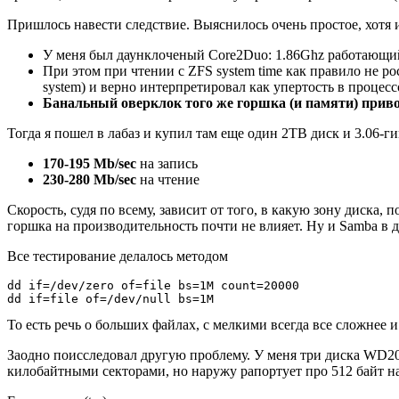
Пришлось навести следствие. Выяснилось очень простое, хотя 
У меня был даунклоченый Core2Duo: 1.86Ghz работающий 
При этом при чтении с ZFS system time как правило не ро
system) и верно интерпретировал как упертость в процесс
Банальный оверклок того же горшка (и памяти) приво
Тогда я пошел в лабаз и купил там еще один 2TB диск и 3.06-ги
170-195 Mb/sec
на запись
230-280 Mb/sec
на чтение
Скорость, судя по всему, зависит от того, в какую зону диска
горшка на производительность почти не влияет. Ну и Samba в д
Все тестирование делалось методом
dd if=/dev/zero of=file bs=1M count=20000

То есть речь о больших файлах, с мелкими всегда все сложнее и
Заодно поисследовал другую проблему. У меня три диска WD20
килобайтными секторами, но наружу рапортует про 512 байт на