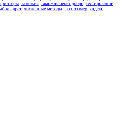
принтеры
таможня
таможня берет добро
тестирование
ый квадрат
численные методы
экспозамер
яндекс