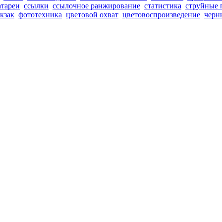
атареи
ссылки
ссылочное ранжирование
статистика
струйные 
кзак
фототехника
цветовой охват
цветовоспроизведение
черн