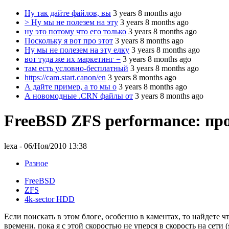
Ну так дайте файлов, вы
3 years 8 months ago
> Ну мы не полезем на эту
3 years 8 months ago
ну это потому что его только
3 years 8 months ago
Поскольку я вот про этот
3 years 8 months ago
Ну мы не полезем на эту елку
3 years 8 months ago
вот туда же их маркетинг =
3 years 8 months ago
там есть условно-бесплатный
3 years 8 months ago
https://cam.start.canon/en
3 years 8 months ago
А дайте пример, а то мы о
3 years 8 months ago
А новомодные .CRN файлы от
3 years 8 months ago
FreeBSD ZFS performance: пр
lexa
- 06/Ноя/2010 13:38
Разное
FreeBSD
ZFS
4k-sector HDD
Если поискать в этом блоге, особенно в каментах, то найдете 
времени, пока я с этой скоростью не уперся в скорость на сети (