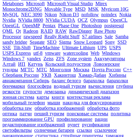
Metabones
Microsoft
Microsoft Visual Studio
Mirex
Monochrome2DNG
Movable Type
MSD
MSK
Myricom 10G
MySQL
NEC 3090
Nikon
Nikon D3
nofollow
noindex
Nokia
Nvidia
NVidia 8800
NVidia CUDA
OCZ
Olympus
OpenCL
OpenGL
OpenMP
Pentax
Phase One
Photoshop
postgresql
QML
Qt
Radeon
RAID
RAW
RawDigger
Raw Photo
Processor
rawspeed
Really Right Stuff
S7 airlines
Sale
Samba
sandy bridge
Seagate
SEO
Sigma
Snow Leopard
Sony
SSD
SSE
Tilt-Shift
TimeMachine
Ultimate Lithium
UPS
USPS
USPS Express
utf-8
vmware
watercooling
Web
Windows
Windows 7
yandex
Zeiss
ZFS
Zone system
Аккумуляторы
Алтай
ИП
Катунь
Кольский полуостров
Ловозерские
тундры
МГТС
МТС
Монголия
Москва
Почта России
С++
Сбербанк России
УКВ
Хакинтош
Хамар-Дабан
Хибины
авиакомпания Сибирь
баланс белого
барахолка
барахолки
бенчмарки
блогосфера
водный туризм
вычисления
глубина
резкости
глупости
демозаика
динамический диапазон
зонная система
карты
книги
контекстная реклама
мобильный телефон
мыши
накидка для фокусирования
обработка raw
обработка изображений
обработка фото
оптика
патчи
пеший туризм
поисковые системы
политика
программирование GPU
профилирование
рации
редактирование изображений
рунет
русификация
светофильтры
солнечные батареи
ссылки
ссылочное
ранжирование
статистика
струйные принтеры
таможня