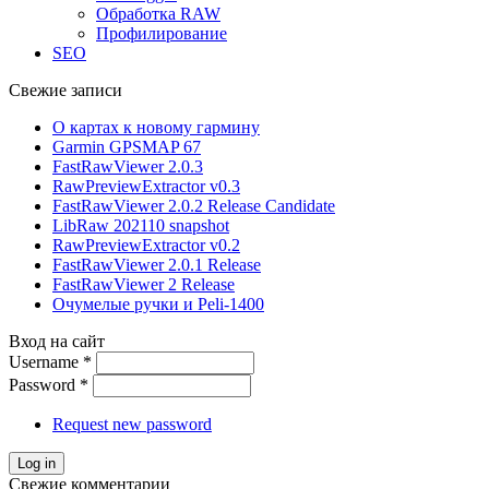
Обработка RAW
Профилирование
SEO
Свежие записи
О картах к новому гармину
Garmin GPSMAP 67
FastRawViewer 2.0.3
RawPreviewExtractor v0.3
FastRawViewer 2.0.2 Release Candidate
LibRaw 202110 snapshot
RawPreviewExtractor v0.2
FastRawViewer 2.0.1 Release
FastRawViewer 2 Release
Очумелые ручки и Peli-1400
Вход на сайт
Username
*
Password
*
Request new password
Свежие комментарии