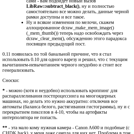
сами - вам подойдет новый вызов
LibRaw::subtract_black()
, ну и полностью
самостоятельно все можно делать, данные черной
рамки доступны и все такое.
Ну и всякие изменения по мелочи, скажем
аллоцированное dcraw_make_mem_image()
(_mem_thumb()) теперь надо освобождать через
dcraw_clear_mem(), обсуждению этого парадокса
посвящен предыдущий пост.
0.11 появилась по той банальной причине, что я стал
использовать 0.10 для одного варезу и решил, что c текущим
вычитанием-невычитанием черного неудобно и стоит все
генерализовать.
Сноски:
*
- можно (хотя и неудобно) использовать кроппинг для
распараллеливания постпроцессинга на многоядерных
машинах, но делать это нужно аккуратно: отключив все
автоматы (баланса белого, растягивания гистограммы), ну и с
перекрытием пикселов в 4-10, чтобы на артефакты
интерполятора не попасть.
**
- эта мало кому нужная камера - Canon A600 и подобные (с
CHDK hack), у меня даже сампла для них нет. Проблема в том,