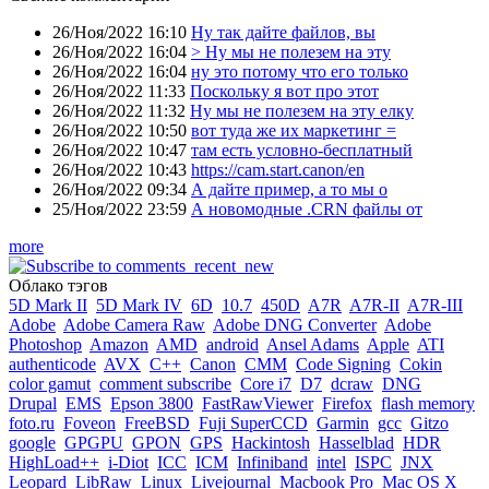
26/Ноя/2022 16:10
Ну так дайте файлов, вы
26/Ноя/2022 16:04
> Ну мы не полезем на эту
26/Ноя/2022 16:04
ну это потому что его только
26/Ноя/2022 11:33
Поскольку я вот про этот
26/Ноя/2022 11:32
Ну мы не полезем на эту елку
26/Ноя/2022 10:50
вот туда же их маркетинг =
26/Ноя/2022 10:47
там есть условно-бесплатный
26/Ноя/2022 10:43
https://cam.start.canon/en
26/Ноя/2022 09:34
А дайте пример, а то мы о
25/Ноя/2022 23:59
А новомодные .CRN файлы от
more
Облако тэгов
5D Mark II
5D Mark IV
6D
10.7
450D
A7R
A7R-II
A7R-III
Adobe
Adobe Camera Raw
Adobe DNG Converter
Adobe
Photoshop
Amazon
AMD
android
Ansel Adams
Apple
ATI
authenticode
AVX
C++
Canon
CMM
Code Signing
Cokin
color gamut
comment subscribe
Core i7
D7
dcraw
DNG
Drupal
EMS
Epson 3800
FastRawViewer
Firefox
flash memory
foto.ru
Foveon
FreeBSD
Fuji SuperCCD
Garmin
gcc
Gitzo
google
GPGPU
GPON
GPS
Hackintosh
Hasselblad
HDR
HighLoad++
i-Diot
ICC
ICM
Infiniband
intel
ISPC
JNX
Leopard
LibRaw
Linux
Livejournal
Macbook Pro
Mac OS X