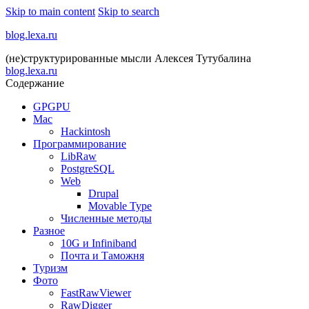
Skip to main content
Skip to search
blog.lexa.ru
(не)структурированные мысли Алексея Тутубалина
blog.lexa.ru
Содержание
GPGPU
Mac
Hackintosh
Программирование
LibRaw
PostgreSQL
Web
Drupal
Movable Type
Численные методы
Разное
10G и Infiniband
Почта и Таможня
Туризм
Фото
FastRawViewer
RawDigger