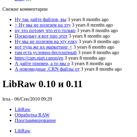
Свежие комментарии
Ну так дайте файлов, вы
3 years 8 months ago
> Ну мы не полезем на эту
3 years 8 months ago
ну это потому что его только
3 years 8 months ago
Поскольку я вот про этот
3 years 8 months ago
Ну мы не полезем на эту елку
3 years 8 months ago
вот туда же их маркетинг =
3 years 8 months ago
там есть условно-бесплатный
3 years 8 months ago
https://cam.start.canon/en
3 years 8 months ago
А дайте пример, а то мы о
3 years 8 months ago
А новомодные .CRN файлы от
3 years 8 months ago
LibRaw 0.10 и 0.11
lexa
- 06/Сен/2010 09:29
LibRaw
Обработка RAW
Программирование
LibRaw