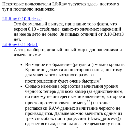
Некоторые пользователи LibRaw тусуются здесь, поэтому я
тут и поспамлю немножко.
LibRaw 0.10 Release
Это формальный выпуск, признание того факта, что
версия 0.10 - стабильна, каких-то значимых нареканий
на нее за лето не было. Значимых отличий от 0.10-Beta3
нет.
LibRaw 0.11 Beta1
А это, наоборот, дивный новый мир с дополнениями и
изменениями:
Выходное изображение (результат) можно кропать.
Кроппинг делается до постпроцессинга, поэтому
для маленького выходного размера
*
постпроцессинг будет очень быстрым
.
Сильно изменена обработка вычитания уровня
черного: теперь для всех камер (за единственным,
но никому не интересным исключением, которое я
**
просто протестировать не могу
) на этапе
распаковки RAW-данных вычитание черного не
производится. Дальше можно вычитать одним из
трех способов: постпроцессинг (dcraw_process())
сделает все сам, если вы делаете демозаику и т.п.