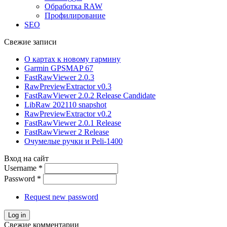
Обработка RAW
Профилирование
SEO
Свежие записи
О картах к новому гармину
Garmin GPSMAP 67
FastRawViewer 2.0.3
RawPreviewExtractor v0.3
FastRawViewer 2.0.2 Release Candidate
LibRaw 202110 snapshot
RawPreviewExtractor v0.2
FastRawViewer 2.0.1 Release
FastRawViewer 2 Release
Очумелые ручки и Peli-1400
Вход на сайт
Username
*
Password
*
Request new password
Свежие комментарии