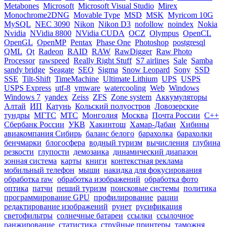
Metabones
Microsoft
Microsoft Visual Studio
Mirex
Monochrome2DNG
Movable Type
MSD
MSK
Myricom 10G
MySQL
NEC 3090
Nikon
Nikon D3
nofollow
noindex
Nokia
Nvidia
NVidia 8800
NVidia CUDA
OCZ
Olympus
OpenCL
OpenGL
OpenMP
Pentax
Phase One
Photoshop
postgresql
QML
Qt
Radeon
RAID
RAW
RawDigger
Raw Photo
Processor
rawspeed
Really Right Stuff
S7 airlines
Sale
Samba
sandy bridge
Seagate
SEO
Sigma
Snow Leopard
Sony
SSD
SSE
Tilt-Shift
TimeMachine
Ultimate Lithium
UPS
USPS
USPS Express
utf-8
vmware
watercooling
Web
Windows
Windows 7
yandex
Zeiss
ZFS
Zone system
Аккумуляторы
Алтай
ИП
Катунь
Кольский полуостров
Ловозерские
тундры
МГТС
МТС
Монголия
Москва
Почта России
С++
Сбербанк России
УКВ
Хакинтош
Хамар-Дабан
Хибины
авиакомпания Сибирь
баланс белого
барахолка
барахолки
бенчмарки
блогосфера
водный туризм
вычисления
глубина
резкости
глупости
демозаика
динамический диапазон
зонная система
карты
книги
контекстная реклама
мобильный телефон
мыши
накидка для фокусирования
обработка raw
обработка изображений
обработка фото
оптика
патчи
пеший туризм
поисковые системы
политика
программирование GPU
профилирование
рации
редактирование изображений
рунет
русификация
светофильтры
солнечные батареи
ссылки
ссылочное
ранжирование
статистика
струйные принтеры
таможня