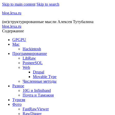
Skip to main content
Skip to search
blog.lexa.ru
(не)структурированные мысли Алексея Тутубалина
blog.lexa.ru
Содержание
GPGPU
Mac
Hackintosh
Программирование
LibRaw
PostgreSQL
Web
Drupal
Movable Type
Численные методы
Разное
10G и Infiniband
Почта и Таможня
Туризм
Фото
FastRawViewer
RawDigger