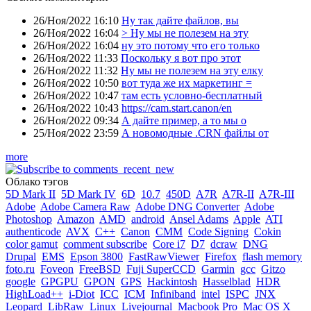
26/Ноя/2022 16:10
Ну так дайте файлов, вы
26/Ноя/2022 16:04
> Ну мы не полезем на эту
26/Ноя/2022 16:04
ну это потому что его только
26/Ноя/2022 11:33
Поскольку я вот про этот
26/Ноя/2022 11:32
Ну мы не полезем на эту елку
26/Ноя/2022 10:50
вот туда же их маркетинг =
26/Ноя/2022 10:47
там есть условно-бесплатный
26/Ноя/2022 10:43
https://cam.start.canon/en
26/Ноя/2022 09:34
А дайте пример, а то мы о
25/Ноя/2022 23:59
А новомодные .CRN файлы от
more
Облако тэгов
5D Mark II
5D Mark IV
6D
10.7
450D
A7R
A7R-II
A7R-III
Adobe
Adobe Camera Raw
Adobe DNG Converter
Adobe
Photoshop
Amazon
AMD
android
Ansel Adams
Apple
ATI
authenticode
AVX
C++
Canon
CMM
Code Signing
Cokin
color gamut
comment subscribe
Core i7
D7
dcraw
DNG
Drupal
EMS
Epson 3800
FastRawViewer
Firefox
flash memory
foto.ru
Foveon
FreeBSD
Fuji SuperCCD
Garmin
gcc
Gitzo
google
GPGPU
GPON
GPS
Hackintosh
Hasselblad
HDR
HighLoad++
i-Diot
ICC
ICM
Infiniband
intel
ISPC
JNX
Leopard
LibRaw
Linux
Livejournal
Macbook Pro
Mac OS X