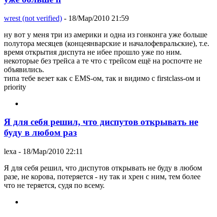
wrest (not verified)
- 18/Мар/2010 21:59
ну вот у меня три из америки и одна из гонконга уже больше
полутора месяцев (концеянварские и началофевральские), т.е.
время открытия диспута не ибее прошло уже по ним.
некоторые без трейса а те что с трейсом ещё на роспочте не
объявились.
типа тебе везет как с EMS-ом, так и видимо с firstclass-ом и
priority
Я для себя решил, что диспутов открывать не
буду в любом раз
lexa
- 18/Мар/2010 22:11
Я для себя решил, что диспутов открывать не буду в любом
разе, не корова, потеряется - ну так и хрен с ним, тем более
что не теряется, судя по всему.