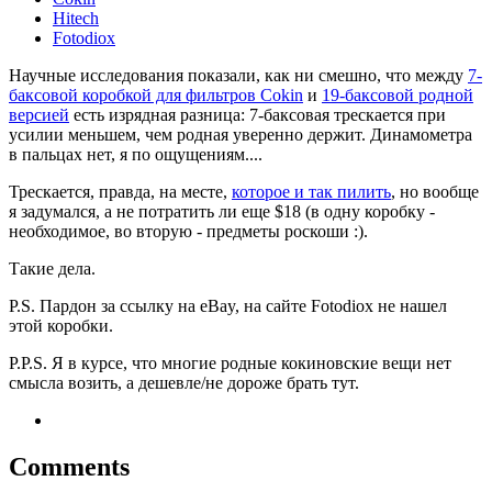
Hitech
Fotodiox
Научные исследования показали, как ни смешно, что между
7-
баксовой коробкой для фильтров Cokin
и
19-баксовой родной
версией
есть изрядная разница: 7-баксовая трескается при
усилии меньшем, чем родная уверенно держит. Динамометра
в пальцах нет, я по ощущениям....
Трескается, правда, на месте,
которое и так пилить
, но вообще
я задумался, а не потратить ли еще $18 (в одну коробку -
необходимое, во вторую - предметы роскоши :).
Такие дела.
P.S. Пардон за ссылку на eBay, на сайте Fotodiox не нашел
этой коробки.
P.P.S. Я в курсе, что многие родные кокиновские вещи нет
смысла возить, а дешевле/не дороже брать тут.
Comments