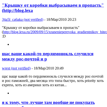
"Крышку от коробки выбрасываем в пропасть"
(http://blog.lexa
3jia5l_ca6aka (not verified)
- 18/Мар/2010 20:23
"Крышку от коробки выбрасываем в пропасть"
(
http://blog.lexa.ru/2009/09/15/xranenieperevoka_gradientnikov_hite
:D
щас ваще какой-то пердимонокль случился
между рос-почтой и р
wrest (not verified)
- 18/Мар/2010 20:49
щас ваще какой-то пердимонокль случился между рос-почтой
и рос-таможней, два месяца это типа быстро, хоть priority хоть
express, хоть из америки хоть из китая...
я к тому, что лучше там вообще не покупать