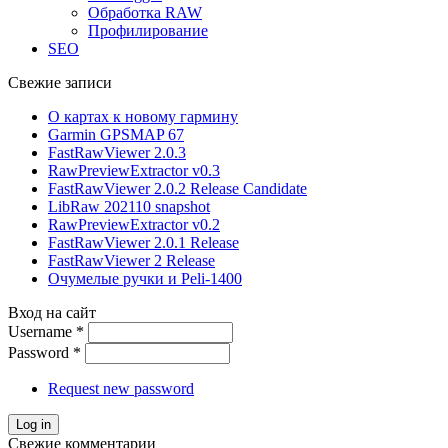
Обработка RAW
Профилирование
SEO
Свежие записи
О картах к новому гармину
Garmin GPSMAP 67
FastRawViewer 2.0.3
RawPreviewExtractor v0.3
FastRawViewer 2.0.2 Release Candidate
LibRaw 202110 snapshot
RawPreviewExtractor v0.2
FastRawViewer 2.0.1 Release
FastRawViewer 2 Release
Очумелые ручки и Peli-1400
Вход на сайт
Username
*
Password
*
Request new password
Свежие комментарии