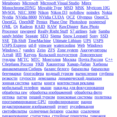
Metabones
Microsoft
Microsoft Visual Studio
Mirex
Monochrome2DNG
Movable Type
MSD
MSK
Myricom 10G
MySQL
NEC 3090
Nikon
Nikon D3
nofollow
noindex
Nokia
Nvidia
NVidia 8800
NVidia CUDA
OCZ
Olympus
OpenCL
OpenGL
OpenMP
Pentax
Phase One
Photoshop
postgresql
QML
Qt
Radeon
RAID
RAW
RawDigger
Raw Photo
Processor
rawspeed
Really Right Stuff
S7 airlines
Sale
Samba
sandy bridge
Seagate
SEO
Sigma
Snow Leopard
Sony
SSD
SSE
Tilt-Shift
TimeMachine
Ultimate Lithium
UPS
USPS
USPS Express
utf-8
vmware
watercooling
Web
Windows
Windows 7
yandex
Zeiss
ZFS
Zone system
Аккумуляторы
Алтай
ИП
Катунь
Кольский полуостров
Ловозерские
тундры
МГТС
МТС
Монголия
Москва
Почта России
С++
Сбербанк России
УКВ
Хакинтош
Хамар-Дабан
Хибины
авиакомпания Сибирь
баланс белого
барахолка
барахолки
бенчмарки
блогосфера
водный туризм
вычисления
глубина
резкости
глупости
демозаика
динамический диапазон
зонная система
карты
книги
контекстная реклама
мобильный телефон
мыши
накидка для фокусирования
обработка raw
обработка изображений
обработка фото
оптика
патчи
пеший туризм
поисковые системы
политика
программирование GPU
профилирование
рации
редактирование изображений
рунет
русификация
светофильтры
солнечные батареи
ссылки
ссылочное
ранжирование
статистика
струйные принтеры
таможня