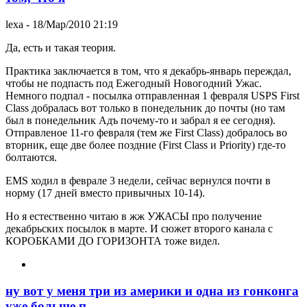
lexa
- 18/Мар/2010 21:19
Да, есть и такая теория.
Практика заключается в том, что я декабрь-январь переждал,
чтобы не подпасть под Ежегодный Новогодний Ужас.
Немного подпал - посылка отправленная 1 февраля USPS First
Class добралась вот только в понедельник до почты (но там
был в понедельник Адъ почему-то и забрал я ее сегодня).
Отправленое 11-го февраля (тем же First Class) добралось во
вторник, еще две более поздние (First Class и Priority) где-то
болтаются.
EMS ходил в феврале 3 недели, сейчас вернулся почти в
норму (17 дней вместо привычных 10-14).
Но я естественно читаю в жж УЖАСЫ про получение
декабрьских посылок в марте. И сюжет второго канала с
КОРОБКАМИ ДО ГОРИЗОНТА тоже видел.
ну вот у меня три из америки и одна из гонконга
уже больше п