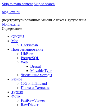
Skip to main content
Skip to search
blog.lexa.ru
(не)структурированные мысли Алексея Тутубалина
blog.lexa.ru
Содержание
GPGPU
Mac
Hackintosh
Программирование
LibRaw
PostgreSQL
Web
Drupal
Movable Type
Численные методы
Разное
10G и Infiniband
Почта и Таможня
Туризм
Фото
FastRawViewer
RawDigger