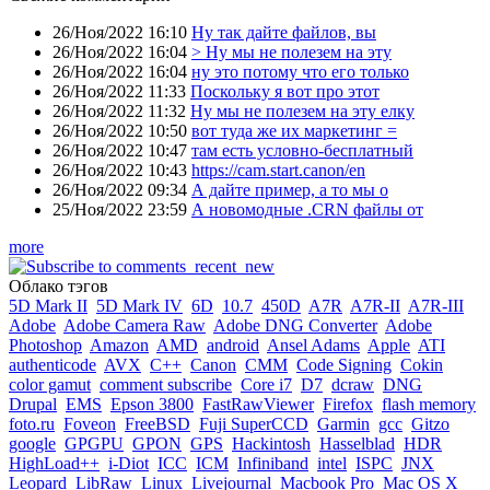
26/Ноя/2022 16:10
Ну так дайте файлов, вы
26/Ноя/2022 16:04
> Ну мы не полезем на эту
26/Ноя/2022 16:04
ну это потому что его только
26/Ноя/2022 11:33
Поскольку я вот про этот
26/Ноя/2022 11:32
Ну мы не полезем на эту елку
26/Ноя/2022 10:50
вот туда же их маркетинг =
26/Ноя/2022 10:47
там есть условно-бесплатный
26/Ноя/2022 10:43
https://cam.start.canon/en
26/Ноя/2022 09:34
А дайте пример, а то мы о
25/Ноя/2022 23:59
А новомодные .CRN файлы от
more
Облако тэгов
5D Mark II
5D Mark IV
6D
10.7
450D
A7R
A7R-II
A7R-III
Adobe
Adobe Camera Raw
Adobe DNG Converter
Adobe
Photoshop
Amazon
AMD
android
Ansel Adams
Apple
ATI
authenticode
AVX
C++
Canon
CMM
Code Signing
Cokin
color gamut
comment subscribe
Core i7
D7
dcraw
DNG
Drupal
EMS
Epson 3800
FastRawViewer
Firefox
flash memory
foto.ru
Foveon
FreeBSD
Fuji SuperCCD
Garmin
gcc
Gitzo
google
GPGPU
GPON
GPS
Hackintosh
Hasselblad
HDR
HighLoad++
i-Diot
ICC
ICM
Infiniband
intel
ISPC
JNX
Leopard
LibRaw
Linux
Livejournal
Macbook Pro
Mac OS X