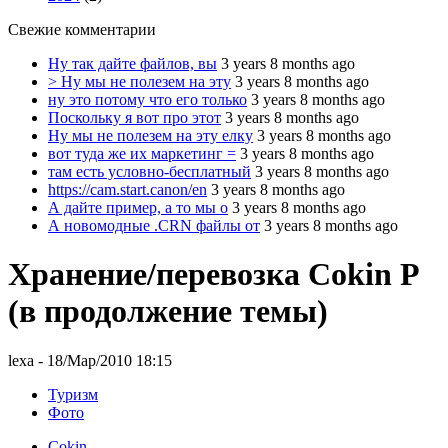
Свежие комментарии
Ну так дайте файлов, вы
3 years 8 months ago
> Ну мы не полезем на эту
3 years 8 months ago
ну это потому что его только
3 years 8 months ago
Поскольку я вот про этот
3 years 8 months ago
Ну мы не полезем на эту елку
3 years 8 months ago
вот туда же их маркетинг =
3 years 8 months ago
там есть условно-бесплатный
3 years 8 months ago
https://cam.start.canon/en
3 years 8 months ago
А дайте пример, а то мы о
3 years 8 months ago
А новомодные .CRN файлы от
3 years 8 months ago
Хранение/перевозка Cokin P
(в продолжение темы)
lexa
- 18/Мар/2010 18:15
Туризм
Фото
Cokin