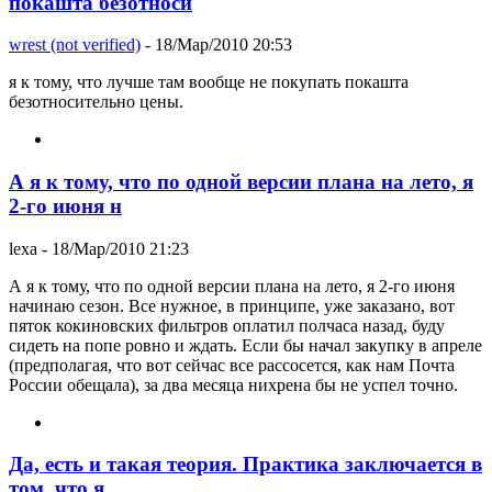
покашта безотноси
wrest (not verified)
- 18/Мар/2010 20:53
я к тому, что лучше там вообще не покупать покашта
безотносительно цены.
А я к тому, что по одной версии плана на лето, я
2-го июня н
lexa
- 18/Мар/2010 21:23
А я к тому, что по одной версии плана на лето, я 2-го июня
начинаю сезон. Все нужное, в принципе, уже заказано, вот
пяток кокиновских фильтров оплатил полчаса назад, буду
сидеть на попе ровно и ждать. Если бы начал закупку в апреле
(предполагая, что вот сейчас все рассосется, как нам Почта
России обещала), за два месяца нихрена бы не успел точно.
Да, есть и такая теория. Практика заключается в
том, что я