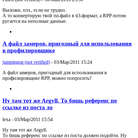
Выложи, плз., если не трудно.
А то конвертирую твой txt-файл в ti3-формат, а RPP потом
ругается на неполные данные.
А файл замеров, пригодный для использования
в профилировщике
jumpingrat (not verified)
- 03/Мар/2011 15:24
А файл замеров, пригодный для использования в
профилировщике RPP, можно попросить?
Ну там тот же Argyll. То бишь референс по
ссылке из поста до
lexa
- 03/Мар/2011 15:54
Ну там тот же Argyll.
То бишь референс по ссылке из поста должен подойти. Ну