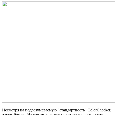
Несмотря на подразумеваемую "стандартность" ColorChecker,
жизнь богаче. На картинке выше показана теоретическая