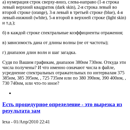
а) нумерация строк сверху-вниз, слева-направо (1-я строка
левый верхний квадратик (dark skin), 2-я строка левый во
второй строке (orange), 3-я левый в третьей строке (blue), 4-я
левый-нижний (white), 5-я второй в верхней строке (light skin)
и т.д.);
б) в каждой строке спектральные коэффициенты отражения;
в) зависимость дана от длины волны (не от частоты);
г) диапазон длин волн и шаг загадка.
Судя по Вашим графикам, диапазон 380нм 730нм. Откуда эти
числа получены? И что именно означают числа в файле,
усреднение спектральных отражательных по интервалам 375
385нм, 385 395нм, , 725 735нм или по 380 390нм, 390 400нм, ,
730 740нм, или что-то иное?
Есть процедурное определение - это вырезка из
результата зам
lexa
- 01/Апр/2010 22:41