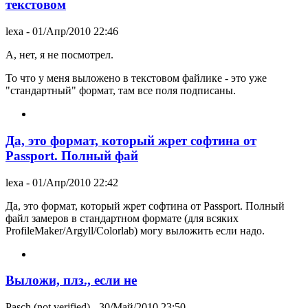
текстовом
lexa
- 01/Апр/2010 22:46
А, нет, я не посмотрел.
То что у меня выложено в текстовом файлике - это уже
"стандартный" формат, там все поля подписаны.
Да, это формат, который жрет софтина от
Passport. Полный фай
lexa
- 01/Апр/2010 22:42
Да, это формат, который жрет софтина от Passport. Полный
файл замеров в стандартном формате (для всяких
ProfileMaker/Argyll/Colorlab) могу выложить если надо.
Выложи, плз., если не
Pasch (not verified)
- 30/Май/2010 23:50