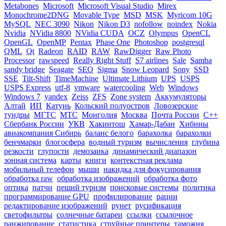
Metabones
Microsoft
Microsoft Visual Studio
Mirex
Monochrome2DNG
Movable Type
MSD
MSK
Myricom 10G
MySQL
NEC 3090
Nikon
Nikon D3
nofollow
noindex
Nokia
Nvidia
NVidia 8800
NVidia CUDA
OCZ
Olympus
OpenCL
OpenGL
OpenMP
Pentax
Phase One
Photoshop
postgresql
QML
Qt
Radeon
RAID
RAW
RawDigger
Raw Photo
Processor
rawspeed
Really Right Stuff
S7 airlines
Sale
Samba
sandy bridge
Seagate
SEO
Sigma
Snow Leopard
Sony
SSD
SSE
Tilt-Shift
TimeMachine
Ultimate Lithium
UPS
USPS
USPS Express
utf-8
vmware
watercooling
Web
Windows
Windows 7
yandex
Zeiss
ZFS
Zone system
Аккумуляторы
Алтай
ИП
Катунь
Кольский полуостров
Ловозерские
тундры
МГТС
МТС
Монголия
Москва
Почта России
С++
Сбербанк России
УКВ
Хакинтош
Хамар-Дабан
Хибины
авиакомпания Сибирь
баланс белого
барахолка
барахолки
бенчмарки
блогосфера
водный туризм
вычисления
глубина
резкости
глупости
демозаика
динамический диапазон
зонная система
карты
книги
контекстная реклама
мобильный телефон
мыши
накидка для фокусирования
обработка raw
обработка изображений
обработка фото
оптика
патчи
пеший туризм
поисковые системы
политика
программирование GPU
профилирование
рации
редактирование изображений
рунет
русификация
светофильтры
солнечные батареи
ссылки
ссылочное
ранжирование
статистика
струйные принтеры
таможня