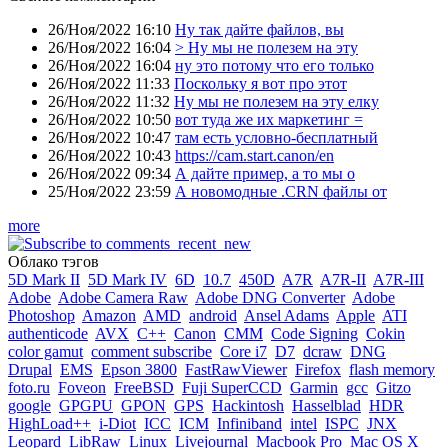
26/Ноя/2022 16:10
Ну так дайте файлов, вы
26/Ноя/2022 16:04
> Ну мы не полезем на эту
26/Ноя/2022 16:04
ну это потому что его только
26/Ноя/2022 11:33
Поскольку я вот про этот
26/Ноя/2022 11:32
Ну мы не полезем на эту елку
26/Ноя/2022 10:50
вот туда же их маркетинг =
26/Ноя/2022 10:47
там есть условно-бесплатный
26/Ноя/2022 10:43
https://cam.start.canon/en
26/Ноя/2022 09:34
А дайте пример, а то мы о
25/Ноя/2022 23:59
А новомодные .CRN файлы от
more
Облако тэгов
5D Mark II
5D Mark IV
6D
10.7
450D
A7R
A7R-II
A7R-III
Adobe
Adobe Camera Raw
Adobe DNG Converter
Adobe
Photoshop
Amazon
AMD
android
Ansel Adams
Apple
ATI
authenticode
AVX
C++
Canon
CMM
Code Signing
Cokin
color gamut
comment subscribe
Core i7
D7
dcraw
DNG
Drupal
EMS
Epson 3800
FastRawViewer
Firefox
flash memory
foto.ru
Foveon
FreeBSD
Fuji SuperCCD
Garmin
gcc
Gitzo
google
GPGPU
GPON
GPS
Hackintosh
Hasselblad
HDR
HighLoad++
i-Diot
ICC
ICM
Infiniband
intel
ISPC
JNX
Leopard
LibRaw
Linux
Livejournal
Macbook Pro
Mac OS X