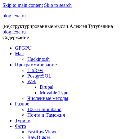
Skip to main content
Skip to search
blog.lexa.ru
(не)структурированные мысли Алексея Тутубалина
blog.lexa.ru
Содержание
GPGPU
Mac
Hackintosh
Программирование
LibRaw
PostgreSQL
Web
Drupal
Movable Type
Численные методы
Разное
10G и Infiniband
Почта и Таможня
Туризм
Фото
FastRawViewer
RawDigger