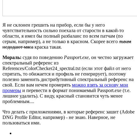
Я не склонен грешить на прибор, если бы у него
чувтствительность сильно поехала от старости в какой-то
области, я имел бы полный разбаланс по всем патчам (по
серым, например), а не только в красном. Скорее всего
львам
недодают мяса
краска такая.
Мораль:
судя по поведению
Passport.exe
, он честно загружает
спектральный референс из
References/ColorChecker24_spectral.txt (если этот файл от него
спрятать, то обижается и профиль не генерирует), поэтому
полезно заменить дистрибутивный спектральный референс на
свой. Если вам нечем промерять
можно взять за основу мои
промеры
и перевести в формат понимаемый Passport.exe (т.е.
лишнее удалить). С виду, красный становится чуть менее
проблемным....
Что делать с приложениями, в которые референс зашит (Adobe
DNG Profile Editor, например) - не знаю. Наверное, не
пользоваться ими.