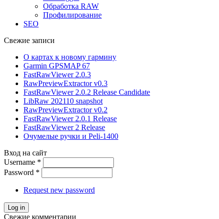
Обработка RAW
Профилирование
SEO
Свежие записи
О картах к новому гармину
Garmin GPSMAP 67
FastRawViewer 2.0.3
RawPreviewExtractor v0.3
FastRawViewer 2.0.2 Release Candidate
LibRaw 202110 snapshot
RawPreviewExtractor v0.2
FastRawViewer 2.0.1 Release
FastRawViewer 2 Release
Очумелые ручки и Peli-1400
Вход на сайт
Username
*
Password
*
Request new password
Свежие комментарии