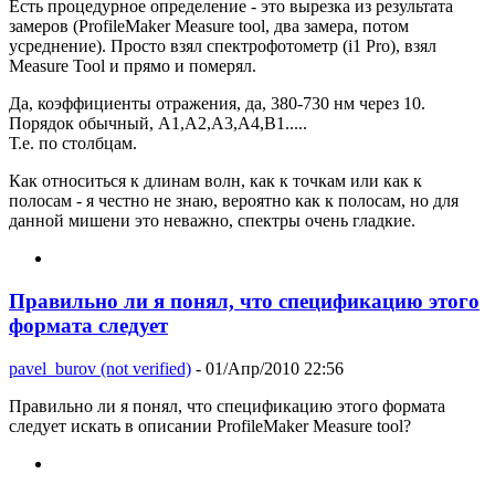
Есть процедурное определение - это вырезка из результата
замеров (ProfileMaker Measure tool, два замера, потом
усреднение). Просто взял спектрофотометр (i1 Pro), взял
Measure Tool и прямо и померял.
Да, коэффициенты отражения, да, 380-730 нм через 10.
Порядок обычный, A1,A2,A3,A4,B1.....
Т.е. по столбцам.
Как относиться к длинам волн, как к точкам или как к
полосам - я честно не знаю, вероятно как к полосам, но для
данной мишени это неважно, спектры очень гладкие.
Правильно ли я понял, что спецификацию этого
формата следует
pavel_burov (not verified)
- 01/Апр/2010 22:56
Правильно ли я понял, что спецификацию этого формата
следует искать в описании ProfileMaker Measure tool?