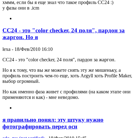
хммм, если бы я еще знал что такое профиль СС24 :)
у фазы они в .icm
СС24 - это "color checker, 24 поля", пардон за
жаргон. Но я
lexa
- 18/Фев/2010 16:10
СС24 - это "color checker, 24 поля", пардон за жаргон.
Но я к тому, что вы же можете снять эту же мишеньку, а
профиль построить чем-то еще, хоть Argyll хоть Profile Maker,
выбор огромный.
Но как именно фаза живет с профилями (на каком этапе они
применяются и как) - мне неведомо.
я правильно понял: эту штуку нужно
фотографировать перед осн