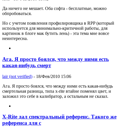
Да ничего не мешает. Оба софта - бесплатные, можно
обпробоваться.
Но с учетом появления профилировщика в RPP (который
используется для минимально-критичной работы, для
картинок в блоге мак бутить лень) - эта тема мне вовсе
неинтересна.
Ага. Я просто боялся, что между ними есть
какая-нибудь смерт
lair (not verified)
- 18/Фев/2010 15:06
Ага. Я просто боялся, что между ними есть какая-нибудь
смертельная разница, типа x-rite втайне поменял цвет, и
заложил это себе в калибратор, а остальным не сказал.
X-Rite дал спектральный референс. Такого же
референса для с