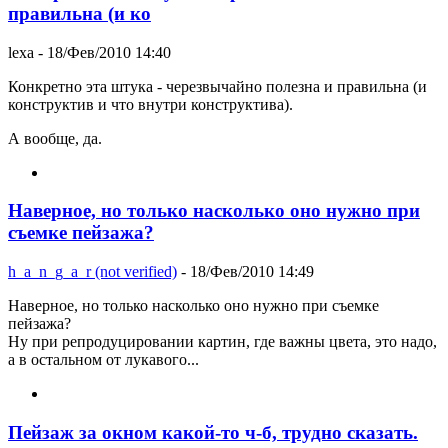
правильна (и ко
lexa
- 18/Фев/2010 14:40
Конкретно эта штука - черезвычайно полезна и правильна (и
конструктив и что внутри конструктива).
А вообще, да.
Наверное, но только насколько оно нужно при
съемке пейзажа?
h_a_n_g_a_r (not verified)
- 18/Фев/2010 14:49
Наверное, но только насколько оно нужно при съемке
пейзажа?
Ну при репродуцировании картин, где важны цвета, это надо,
а в остальном от лукавого...
Пейзаж за окном какой-то ч-б, трудно сказать.