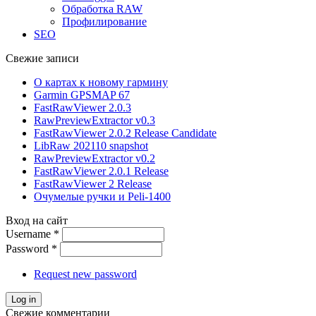
Обработка RAW
Профилирование
SEO
Свежие записи
О картах к новому гармину
Garmin GPSMAP 67
FastRawViewer 2.0.3
RawPreviewExtractor v0.3
FastRawViewer 2.0.2 Release Candidate
LibRaw 202110 snapshot
RawPreviewExtractor v0.2
FastRawViewer 2.0.1 Release
FastRawViewer 2 Release
Очумелые ручки и Peli-1400
Вход на сайт
Username
*
Password
*
Request new password
Свежие комментарии