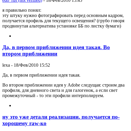
edo_rus (not verified)
- 18/Фев/2010 15:45
я правильно понял:
эту штуку нужно фотографировать перед основным кадром,
получается профиль для текущего освещения? (грубо говоря
продвинутая альтернатива установке ББ по листку бумаги)
Да, в первом приближении идея такая. Во
втором приближении
lexa
- 18/Фев/2010 15:52
Да, в первом приближении идея такая.
Во втором приближении идея у Adobe следущая: строим два
профиля, для дневного света и для галогенок, а если свет
промежуточный - то эти профили интерполируем.
ну это уже детали реализации. получается по-
хорошему raw-ко