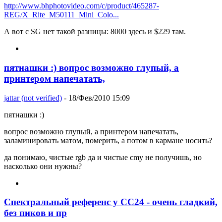
http://www.bhphotovideo.com/c/product/465287-
REG/X_Rite_M50111_Mini_Colo...
А вот с SG нет такой разницы: 8000 здесь и $229 там.
пятнашки :) вопрос возможно глупый, а
принтером напечатать,
jattar (not verified)
- 18/Фев/2010 15:09
пятнашки :)
вопрос возможно глупый, а принтером напечатать,
заламинировать матом, померить, а потом в кармане носить?
да понимаю, чистые rgb да и чистые cmy не получишь, но
насколько они нужны?
Спектральный референс у CC24 - очень гладкий,
без пиков и пр