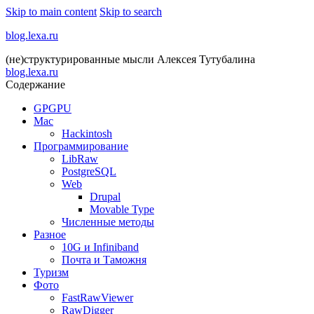
Skip to main content
Skip to search
blog.lexa.ru
(не)структурированные мысли Алексея Тутубалина
blog.lexa.ru
Содержание
GPGPU
Mac
Hackintosh
Программирование
LibRaw
PostgreSQL
Web
Drupal
Movable Type
Численные методы
Разное
10G и Infiniband
Почта и Таможня
Туризм
Фото
FastRawViewer
RawDigger