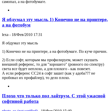
самопал, а на фотобумаге.
Я обдумал эту мысль 1) Конечно не на принтере,
а на фотобум
lexa
- 18/Фев/2010 17:31
Я обдумал эту мысль
1) Конечно не на принтере, а на фотобумаге. По куче причин.
2) Если софт, которым мы профилируем, может скушать
внешний референс, то для "хорошего" (ровного по спектру)
света все будет неплохо, а для плохого - как повезет.
А если референс CC24 в софт зашит (как у адоба??? не
пробовал их профайлер), то дело плохо.
Плохо что только под лайтрум. С этой ужасной
софтиной работа
photo_vs (not verified)
- 18/Фев/2010 15:40