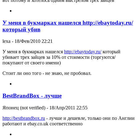
вот потому и хотелось одним выстрелом трех зайцев
У меня в букмарках нашелся http://ebaytoday.ru/
который убив
lexa
- 18/Фев/2010 22:21
У меня в букмарках нашелся
http://ebaytoday.ru/
который
убивает трех зайцев за 10% от стоимости (торгуются/
покупают от своего имени)
Стоит ли оно того - не знаю, не пробовал.
BestBrandBox - лучше
Японец (not verified)
- 18/Апр/2011 22:55
http://bestbrandbox.ru
- лучше и дешевле, только они по Англии
работают и ebay.co.uk соответственно