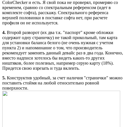
ColorChecker и есть. Я свой пока не проверял, промеряю со
временем, сравню со спектральным референсом (идет в
комплекте софта), расскажу. Спектрального референса
верхней половинки в поставке софта нет, при расчете
профиля он не используется.
4.
Второй разворот (их два т.к. "паспорт" кроме обложки
содержит одну страничку) не такой прикольный, там карта
для установки баланса белого (не очень нужная с учетом
пункта 2) и напоминание о том, что производитель
рекомендует заменять данный девайс раз в два года. Конечно,
вместо надписи хотелось бы видеть каких-то других
ништяков, более полезных, например серую карту (18%).
Придется свою изрезать и туда вклеить.
5.
Конструктив удобный, за счет наличия "странички" можно
поставить стоймя на любой относительно ровной
поверхности.