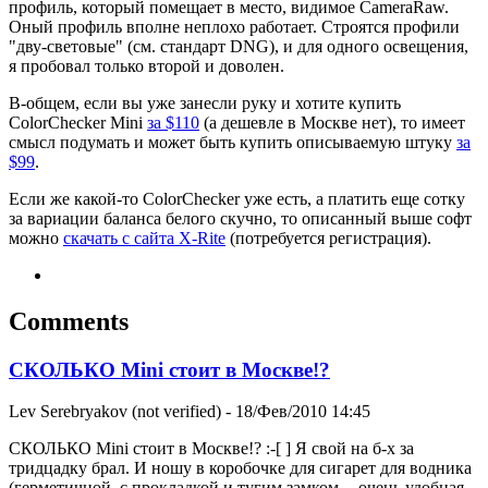
профиль, который помещает в место, видимое CameraRaw.
Оный профиль вполне неплохо работает. Строятся профили
"дву-световые" (см. стандарт DNG), и для одного освещения,
я пробовал только второй и доволен.
В-общем, если вы уже занесли руку и хотите купить
ColorChecker Mini
за $110
(а дешевле в Москве нет), то имеет
смысл подумать и может быть купить описываемую штуку
за
$99
.
Если же какой-то ColorChecker уже есть, а платить еще сотку
за вариации баланса белого скучно, то описанный выше софт
можно
скачать с сайта X-Rite
(потребуется регистрация).
Comments
СКОЛЬКО Mini стоит в Москве!?
Lev Serebryakov (not verified)
- 18/Фев/2010 14:45
СКОЛЬКО Mini стоит в Москве!? :-[ ] Я свой на б-х за
тридцадку брал. И ношу в коробочке для сигарет для водника
(герметичной, с прокладкой и тугим замком -- очень удобная