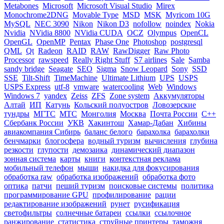
Metabones
Microsoft
Microsoft Visual Studio
Mirex
Monochrome2DNG
Movable Type
MSD
MSK
Myricom 10G
MySQL
NEC 3090
Nikon
Nikon D3
nofollow
noindex
Nokia
Nvidia
NVidia 8800
NVidia CUDA
OCZ
Olympus
OpenCL
OpenGL
OpenMP
Pentax
Phase One
Photoshop
postgresql
QML
Qt
Radeon
RAID
RAW
RawDigger
Raw Photo
Processor
rawspeed
Really Right Stuff
S7 airlines
Sale
Samba
sandy bridge
Seagate
SEO
Sigma
Snow Leopard
Sony
SSD
SSE
Tilt-Shift
TimeMachine
Ultimate Lithium
UPS
USPS
USPS Express
utf-8
vmware
watercooling
Web
Windows
Windows 7
yandex
Zeiss
ZFS
Zone system
Аккумуляторы
Алтай
ИП
Катунь
Кольский полуостров
Ловозерские
тундры
МГТС
МТС
Монголия
Москва
Почта России
С++
Сбербанк России
УКВ
Хакинтош
Хамар-Дабан
Хибины
авиакомпания Сибирь
баланс белого
барахолка
барахолки
бенчмарки
блогосфера
водный туризм
вычисления
глубина
резкости
глупости
демозаика
динамический диапазон
зонная система
карты
книги
контекстная реклама
мобильный телефон
мыши
накидка для фокусирования
обработка raw
обработка изображений
обработка фото
оптика
патчи
пеший туризм
поисковые системы
политика
программирование GPU
профилирование
рации
редактирование изображений
рунет
русификация
светофильтры
солнечные батареи
ссылки
ссылочное
ранжирование
статистика
струйные принтеры
таможня