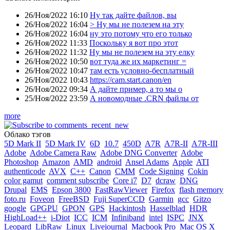
26/Ноя/2022 16:10
Ну так дайте файлов, вы
26/Ноя/2022 16:04
> Ну мы не полезем на эту
26/Ноя/2022 16:04
ну это потому что его только
26/Ноя/2022 11:33
Поскольку я вот про этот
26/Ноя/2022 11:32
Ну мы не полезем на эту елку
26/Ноя/2022 10:50
вот туда же их маркетинг =
26/Ноя/2022 10:47
там есть условно-бесплатный
26/Ноя/2022 10:43
https://cam.start.canon/en
26/Ноя/2022 09:34
А дайте пример, а то мы о
25/Ноя/2022 23:59
А новомодные .CRN файлы от
more
Облако тэгов
5D Mark II
5D Mark IV
6D
10.7
450D
A7R
A7R-II
A7R-III
Adobe
Adobe Camera Raw
Adobe DNG Converter
Adobe
Photoshop
Amazon
AMD
android
Ansel Adams
Apple
ATI
authenticode
AVX
C++
Canon
CMM
Code Signing
Cokin
color gamut
comment subscribe
Core i7
D7
dcraw
DNG
Drupal
EMS
Epson 3800
FastRawViewer
Firefox
flash memory
foto.ru
Foveon
FreeBSD
Fuji SuperCCD
Garmin
gcc
Gitzo
google
GPGPU
GPON
GPS
Hackintosh
Hasselblad
HDR
HighLoad++
i-Diot
ICC
ICM
Infiniband
intel
ISPC
JNX
Leopard
LibRaw
Linux
Livejournal
Macbook Pro
Mac OS X