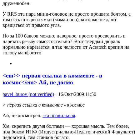
дружелюбен.
У RRS эта пара мини-головок не просто прошита болтом, а
там есть штыри и ямки (мама-папа), которые не дают
вращаться от прямого угла.
Но за 100 баксов можно, наверное, просто просверлить и
нарезать резьбу самостоятельно? Этот твердый дюраль
нормально нарезается, я так челюсти от Acratech крепил на
голову манфротто.
<em>> первая ссылка в комменте - в
космос</em> Ай, не досмо
pavel_burov (not verified)
- 16/Окт/2009 11:50
> первая ссылка в комменте - в космос
Ай, не досмотрел.
эта правильная
.
Хм, скрепить двумя болтами — хорошая мысль. Тем более,
под боком ИПФ (Индустриально-Педагогический Факультет)
педовский, там станков богато.