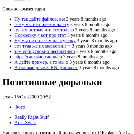
Свежие комментарии
Ну так дайте файлов, вы
3 years 8 months ago
> Ну мы не полезем на эту
3 years 8 months ago
ну это потому что его только
3 years 8 months ago
Поскольку я вот про этот
3 years 8 months ago
Ну мы не полезем на эту елку
3 years 8 months ago
вот туда же их маркетинг =
3 years 8 months ago
там есть условно-бесплатный
3 years 8 months ago
https://cam.start.canon/en
3 years 8 months ago
А дайте пример, а то мы о
3 years 8 months ago
А новомодные .CRN файлы от
3 years 8 months ago
Позитивные дюральки
lexa
- 15/Окт/2009 20:52
Фото
Really Right Stuff
Arca-Swiss
Нашелся с виду позитивный продавец всяких QR-plates (не L-