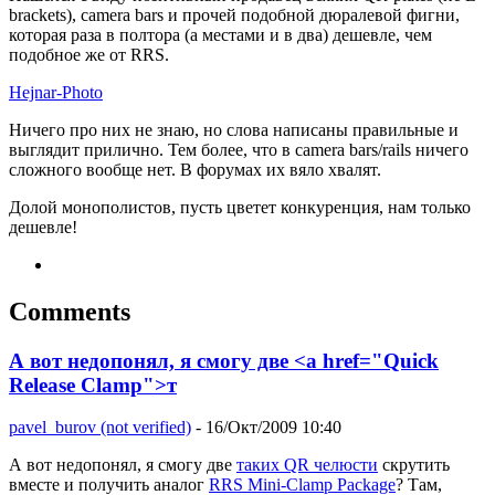
brackets), camera bars и прочей подобной дюралевой фигни,
которая раза в полтора (а местами и в два) дешевле, чем
подобное же от RRS.
Hejnar-Photo
Ничего про них не знаю, но слова написаны правильные и
выглядит прилично. Тем более, что в camera bars/rails ничего
сложного вообще нет. В форумах их вяло хвалят.
Долой монополистов, пусть цветет конкуренция, нам только
дешевле!
Comments
А вот недопонял, я смогу две <a href="Quick
Release Clamp">т
pavel_burov (not verified)
- 16/Окт/2009 10:40
А вот недопонял, я смогу две
таких QR челюсти
скрутить
вместе и получить аналог
RRS Mini-Clamp Package
? Там,