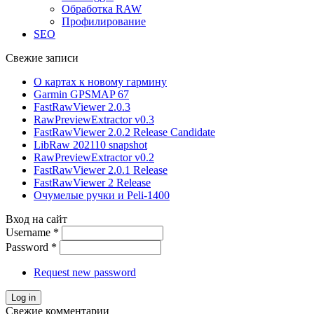
Обработка RAW
Профилирование
SEO
Свежие записи
О картах к новому гармину
Garmin GPSMAP 67
FastRawViewer 2.0.3
RawPreviewExtractor v0.3
FastRawViewer 2.0.2 Release Candidate
LibRaw 202110 snapshot
RawPreviewExtractor v0.2
FastRawViewer 2.0.1 Release
FastRawViewer 2 Release
Очумелые ручки и Peli-1400
Вход на сайт
Username
*
Password
*
Request new password
Свежие комментарии