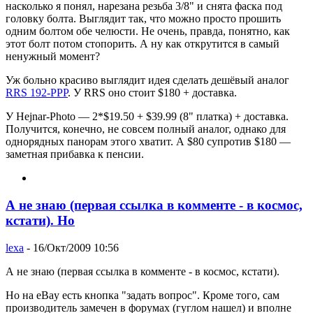
насколько я понял, нарезана резьба 3/8" и снята фаска под
головку болта. Выглядит так, что можно просто прошить
одним болтом обе челюсти. Не очень, правда, понятно, как
этот болт потом стопорить. А ну как открутится в самый
ненужный момент?
Уж больно красиво выглядит идея сделать дешёвый аналог
RRS 192-PPP
. У RRS оно стоит $180 + доставка.
У Hejnar-Photo — 2*$19.50 + $39.99 (8" платка) + доставка.
Получится, конечно, не совсем полный аналог, однако для
однорядных панорам этого хватит. А $80 супротив $180 —
заметная прибавка к пенсии.
А не знаю (первая ссылка в комменте - в космос,
кстати). Но
lexa
- 16/Окт/2009 10:56
А не знаю (первая ссылка в комменте - в космос, кстати).
Но на eBay есть кнопка "задать вопрос". Кроме того, сам
производитель замечен в форумах (гуглом нашел) и вполне