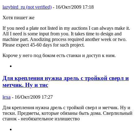
lazybird_ru (not verified)
- 16/Окт/2009 17:18
Хотя пишет же
If you need a plate not listed in my auctions I can always make it.
All I need is some input from you. It takes time to design and
machine part. Anodizing process required another week or two.
Please expect 45-60 days for such project.
Короче у него под боком есть станки и доступ к ним.
Для крепления нужна дрель с тройкой сверл и
метчик. Ну и тис
lexa
- 16/Окт/2009 17:27
Для крепления нужна дрель с тройкой сверл и метчик. Ну и
тиски. Предметы, которые обязаны быть дома. Сверлильный
станок - необязательное излишество