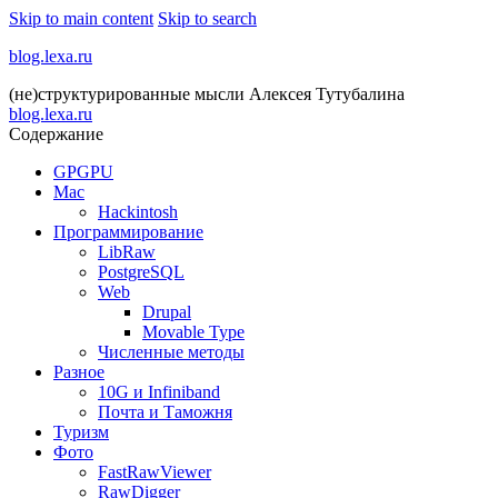
Skip to main content
Skip to search
blog.lexa.ru
(не)структурированные мысли Алексея Тутубалина
blog.lexa.ru
Содержание
GPGPU
Mac
Hackintosh
Программирование
LibRaw
PostgreSQL
Web
Drupal
Movable Type
Численные методы
Разное
10G и Infiniband
Почта и Таможня
Туризм
Фото
FastRawViewer
RawDigger