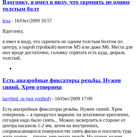
Вдогонку, я имел в виду, что скрепить не одним
толстым болт
lexa
- 16/Окт/2009 10:57
Вдогонку,
я имел в виду, что скрепить не одним толстым болтом по
центру, а парой (тройкой) винтов M5 или даже M6. Места для
них вроде достаточно, головку спрятать есть куда, дюраль
толстый.
Есть анаэробные фиксаторы резьбы. Нужен
синий. Хрен отвернеш
lazybird_ru (not verified)
- 16/Окт/2009 17:09
Есть анаэробные фиксаторы резьбы. Нужен синий. Хрен
отвернешь -- я прикрутил маркинс на штативное крепление,
сегодня надо было снять... Можно засверлить в стороне от
центра насквозь 1-2 мм, затем на внутренних,
соприкасающихся поверхностях снять фаски и поселить туда
жить шарик -- проще, чем резать резьбу. Но шарик нужен.