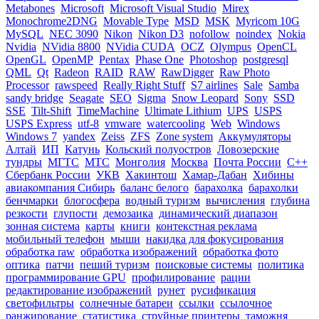
Metabones
Microsoft
Microsoft Visual Studio
Mirex
Monochrome2DNG
Movable Type
MSD
MSK
Myricom 10G
MySQL
NEC 3090
Nikon
Nikon D3
nofollow
noindex
Nokia
Nvidia
NVidia 8800
NVidia CUDA
OCZ
Olympus
OpenCL
OpenGL
OpenMP
Pentax
Phase One
Photoshop
postgresql
QML
Qt
Radeon
RAID
RAW
RawDigger
Raw Photo
Processor
rawspeed
Really Right Stuff
S7 airlines
Sale
Samba
sandy bridge
Seagate
SEO
Sigma
Snow Leopard
Sony
SSD
SSE
Tilt-Shift
TimeMachine
Ultimate Lithium
UPS
USPS
USPS Express
utf-8
vmware
watercooling
Web
Windows
Windows 7
yandex
Zeiss
ZFS
Zone system
Аккумуляторы
Алтай
ИП
Катунь
Кольский полуостров
Ловозерские
тундры
МГТС
МТС
Монголия
Москва
Почта России
С++
Сбербанк России
УКВ
Хакинтош
Хамар-Дабан
Хибины
авиакомпания Сибирь
баланс белого
барахолка
барахолки
бенчмарки
блогосфера
водный туризм
вычисления
глубина
резкости
глупости
демозаика
динамический диапазон
зонная система
карты
книги
контекстная реклама
мобильный телефон
мыши
накидка для фокусирования
обработка raw
обработка изображений
обработка фото
оптика
патчи
пеший туризм
поисковые системы
политика
программирование GPU
профилирование
рации
редактирование изображений
рунет
русификация
светофильтры
солнечные батареи
ссылки
ссылочное
ранжирование
статистика
струйные принтеры
таможня