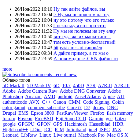
26/Ноя/2022 16:10
Ну так дайте файлов, вы
26/Ноя/2022 16:04
> Ну мы не полезем на эту
26/Ноя/2022 16:04
ну это потому что его только
26/Ноя/2022 11:33
Поскольку я вот про этот
26/Ноя/2022 11:32
Ну мы не полезем на эту елку
26/Ноя/2022 10:50
вот туда же их маркетинг =
26/Ноя/2022 10:47
там есть условно-бесплатный
26/Ноя/2022 10:43
https://cam.start.canon/en
26/Ноя/2022 09:34
А дайте пример, а то мы о
25/Ноя/2022 23:59
А новомодные .CRN файлы от
more
Облако тэгов
5D Mark II
5D Mark IV
6D
10.7
450D
A7R
A7R-II
A7R-III
Adobe
Adobe Camera Raw
Adobe DNG Converter
Adobe
Photoshop
Amazon
AMD
android
Ansel Adams
Apple
ATI
authenticode
AVX
C++
Canon
CMM
Code Signing
Cokin
color gamut
comment subscribe
Core i7
D7
dcraw
DNG
Drupal
EMS
Epson 3800
FastRawViewer
Firefox
flash memory
foto.ru
Foveon
FreeBSD
Fuji SuperCCD
Garmin
gcc
Gitzo
google
GPGPU
GPON
GPS
Hackintosh
Hasselblad
HDR
HighLoad++
i-Diot
ICC
ICM
Infiniband
intel
ISPC
JNX
Leopard
LibRaw
Linux
Livejournal
Macbook Pro
Mac OS X