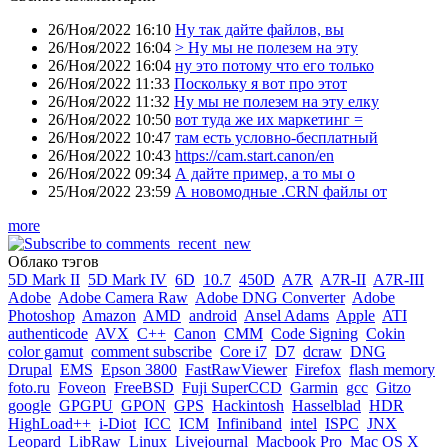
26/Ноя/2022 16:10
Ну так дайте файлов, вы
26/Ноя/2022 16:04
> Ну мы не полезем на эту
26/Ноя/2022 16:04
ну это потому что его только
26/Ноя/2022 11:33
Поскольку я вот про этот
26/Ноя/2022 11:32
Ну мы не полезем на эту елку
26/Ноя/2022 10:50
вот туда же их маркетинг =
26/Ноя/2022 10:47
там есть условно-бесплатный
26/Ноя/2022 10:43
https://cam.start.canon/en
26/Ноя/2022 09:34
А дайте пример, а то мы о
25/Ноя/2022 23:59
А новомодные .CRN файлы от
more
Облако тэгов
5D Mark II
5D Mark IV
6D
10.7
450D
A7R
A7R-II
A7R-III
Adobe
Adobe Camera Raw
Adobe DNG Converter
Adobe
Photoshop
Amazon
AMD
android
Ansel Adams
Apple
ATI
authenticode
AVX
C++
Canon
CMM
Code Signing
Cokin
color gamut
comment subscribe
Core i7
D7
dcraw
DNG
Drupal
EMS
Epson 3800
FastRawViewer
Firefox
flash memory
foto.ru
Foveon
FreeBSD
Fuji SuperCCD
Garmin
gcc
Gitzo
google
GPGPU
GPON
GPS
Hackintosh
Hasselblad
HDR
HighLoad++
i-Diot
ICC
ICM
Infiniband
intel
ISPC
JNX
Leopard
LibRaw
Linux
Livejournal
Macbook Pro
Mac OS X