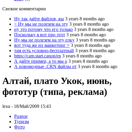
Свежие комментарии
Ну так дайте файлов, вы
3 years 8 months ago
> Ну мы не полезем на эту
3 years 8 months ago
ну это потому что его только
3 years 8 months ago
Поскольку я вот про этот
3 years 8 months ago
Ну мы не полезем на эту елку
3 years 8 months ago
вот туда же их маркетинг =
3 years 8 months ago
там есть условно-бесплатный
3 years 8 months ago
https://cam.start.canon/en
3 years 8 months ago
А дайте пример, а то мы о
3 years 8 months ago
А новомодные .CRN файлы от
3 years 8 months ago
Алтай, плато Укок, июнь,
фототур (типа, реклама)
lexa
- 18/Май/2009 15:43
Разное
Туризм
Фото