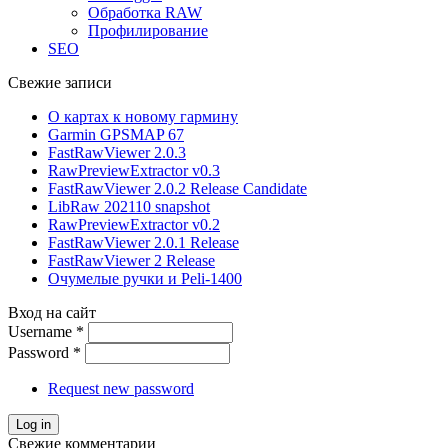
Обработка RAW
Профилирование
SEO
Свежие записи
О картах к новому гармину
Garmin GPSMAP 67
FastRawViewer 2.0.3
RawPreviewExtractor v0.3
FastRawViewer 2.0.2 Release Candidate
LibRaw 202110 snapshot
RawPreviewExtractor v0.2
FastRawViewer 2.0.1 Release
FastRawViewer 2 Release
Очумелые ручки и Peli-1400
Вход на сайт
Username
*
Password
*
Request new password
Свежие комментарии