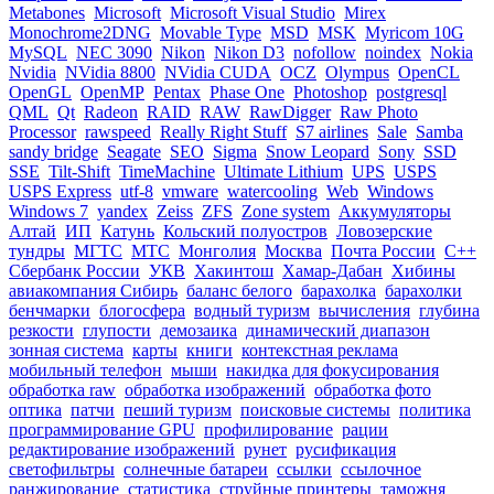
Metabones
Microsoft
Microsoft Visual Studio
Mirex
Monochrome2DNG
Movable Type
MSD
MSK
Myricom 10G
MySQL
NEC 3090
Nikon
Nikon D3
nofollow
noindex
Nokia
Nvidia
NVidia 8800
NVidia CUDA
OCZ
Olympus
OpenCL
OpenGL
OpenMP
Pentax
Phase One
Photoshop
postgresql
QML
Qt
Radeon
RAID
RAW
RawDigger
Raw Photo
Processor
rawspeed
Really Right Stuff
S7 airlines
Sale
Samba
sandy bridge
Seagate
SEO
Sigma
Snow Leopard
Sony
SSD
SSE
Tilt-Shift
TimeMachine
Ultimate Lithium
UPS
USPS
USPS Express
utf-8
vmware
watercooling
Web
Windows
Windows 7
yandex
Zeiss
ZFS
Zone system
Аккумуляторы
Алтай
ИП
Катунь
Кольский полуостров
Ловозерские
тундры
МГТС
МТС
Монголия
Москва
Почта России
С++
Сбербанк России
УКВ
Хакинтош
Хамар-Дабан
Хибины
авиакомпания Сибирь
баланс белого
барахолка
барахолки
бенчмарки
блогосфера
водный туризм
вычисления
глубина
резкости
глупости
демозаика
динамический диапазон
зонная система
карты
книги
контекстная реклама
мобильный телефон
мыши
накидка для фокусирования
обработка raw
обработка изображений
обработка фото
оптика
патчи
пеший туризм
поисковые системы
политика
программирование GPU
профилирование
рации
редактирование изображений
рунет
русификация
светофильтры
солнечные батареи
ссылки
ссылочное
ранжирование
статистика
струйные принтеры
таможня