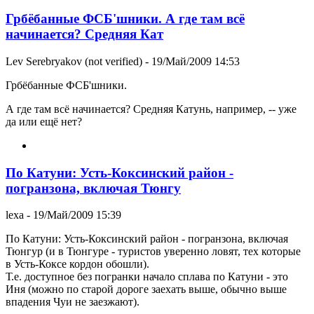
Грбёбанные ФСБ'шники. А где там всё
начинается? Средняя Кат
Lev Serebryakov (not verified)
- 19/Май/2009 14:53
Грбёбанные ФСБ'шники.
А где там всё начинается? Средняя Катунь, например, -- уже
да или ещё нет?
По Катуни: Усть-Коксинский район -
погранзона, включая Тюнгу
lexa
- 19/Май/2009 15:39
По Катуни: Усть-Коксинский район - погранзона, включая
Тюнгур (и в Тюнгуре - туристов уверенно ловят, тех которые
в Усть-Коксе кордон обошли).
Т.е. доступное без погранки начало сплава по Катуни - это
Иня (можно по старой дороге заехать выше, обычно выше
впадения Чуи не заезжают).