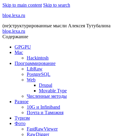
Skip to main content
Skip to search
blog.lexa.ru
(не)структурированные мысли Алексея Тутубалина
blog.lexa.ru
Содержание
GPGPU
Mac
Hackintosh
Программирование
LibRaw
PostgreSQL
Web
Drupal
Movable Type
Численные методы
Разное
10G и Infiniband
Почта и Таможня
Туризм
Фото
FastRawViewer
RawDigger