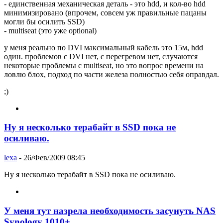
- единственная механическая деталь - это hdd, и кол-во hdd
минимизировано (впрочем, совсем уж правильные пацаны
могли бы осилить SSD)
- multiseat (это уже optional)
у меня реально по DVI максимальный кабель это 15м, hdd
один. проблемов с DVI нет, с перегревом нет, случаются
некоторые проблемы с multiseat, но это вопрос времени на
ловлю блох, подход по части железа полностью себя оправдал.
;)
Ну я несколько терабайт в SSD пока не
осиливаю.
lexa
- 26/Фев/2009 08:45
Ну я несколько терабайт в SSD пока не осиливаю.
У меня тут назрела необходимость засунуть NAS
Synology 1010+