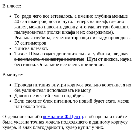
В плюсе:
То, ради чего все затевалось, а именно глубина меньше
40 сантиметров, достигнуто. Теперь на шкаф, где оно
живет, можно навесить дверцу, что удалит три больших
пылеуловителя (полки шкафа и их содержимое).
Реальная глубина, с учетом торчащих из заду проводов -
37 сантиметров.
4 диска влезают.
Тихое.
Шум создает дополнительная турбинка, шедшая
в комплекте, я ее завтра воспитаю
. Шум от дисков, наука
бессильна. Остальное все очень приличное.
В минусе:
Провода питания внутри корпуса реально короткие, я их
без удлинителя использовать не могу.
Далеко не всякий кулер подойдет.
Если сдохнет блок питания, то новый будет ехать месяц
или около того.
Отдельное спасибо
компании Ф-Центр
: в обзоре на их сайте
была указана точная модель подходящего к данному корпусу
кулера. В знак благодарности, кулер купил у них.