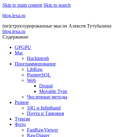
Skip to main content
Skip to search
blog.lexa.ru
(не)структурированные мысли Алексея Тутубалина
blog.lexa.ru
Содержание
GPGPU
Mac
Hackintosh
Программирование
LibRaw
PostgreSQL
Web
Drupal
Movable Type
Численные методы
Разное
10G и Infiniband
Почта и Таможня
Туризм
Фото
FastRawViewer
RawDigger