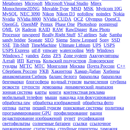
Metabones
Microsoft
Microsoft Visual Studio
Mirex
Monochrome2DNG
Movable Type
MSD
MSK
Myricom 10G
MySQL
NEC 3090
Nikon
Nikon D3
nofollow
noindex
Nokia
Nvidia
NVidia 8800
NVidia CUDA
OCZ
Olympus
OpenCL
OpenGL
OpenMP
Pentax
Phase One
Photoshop
postgresql
QML
Qt
Radeon
RAID
RAW
RawDigger
Raw Photo
Processor
rawspeed
Really Right Stuff
S7 airlines
Sale
Samba
sandy bridge
Seagate
SEO
Sigma
Snow Leopard
Sony
SSD
SSE
Tilt-Shift
TimeMachine
Ultimate Lithium
UPS
USPS
USPS Express
utf-8
vmware
watercooling
Web
Windows
Windows 7
yandex
Zeiss
ZFS
Zone system
Аккумуляторы
Алтай
ИП
Катунь
Кольский полуостров
Ловозерские
тундры
МГТС
МТС
Монголия
Москва
Почта России
С++
Сбербанк России
УКВ
Хакинтош
Хамар-Дабан
Хибины
авиакомпания Сибирь
баланс белого
барахолка
барахолки
бенчмарки
блогосфера
водный туризм
вычисления
глубина
резкости
глупости
демозаика
динамический диапазон
зонная система
карты
книги
контекстная реклама
мобильный телефон
мыши
накидка для фокусирования
обработка raw
обработка изображений
обработка фото
оптика
патчи
пеший туризм
поисковые системы
политика
программирование GPU
профилирование
рации
редактирование изображений
рунет
русификация
светофильтры
солнечные батареи
ссылки
ссылочное
ранжирование
статистика
струйные принтеры
таможня