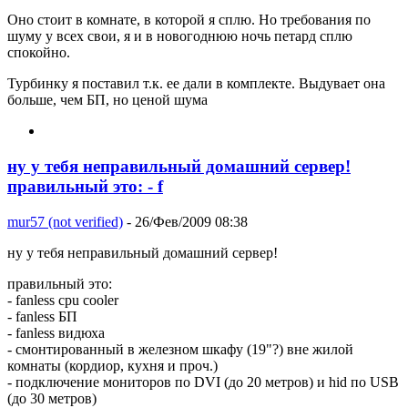
Оно стоит в комнате, в которой я сплю. Но требования по
шуму у всех свои, я и в новогоднюю ночь петард сплю
спокойно.
Турбинку я поставил т.к. ее дали в комплекте. Выдувает она
больше, чем БП, но ценой шума
ну у тебя неправильный домашний сервер!
правильный это: - f
mur57 (not verified)
- 26/Фев/2009 08:38
ну у тебя неправильный домашний сервер!
правильный это:
- fanless cpu cooler
- fanless БП
- fanless видюха
- смонтированный в железном шкафу (19"?) вне жилой
комнаты (кордиор, кухня и проч.)
- подключение мониторов по DVI (до 20 метров) и hid по USB
(до 30 метров)