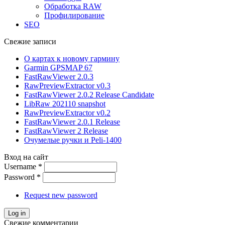
Обработка RAW
Профилирование
SEO
Свежие записи
О картах к новому гармину
Garmin GPSMAP 67
FastRawViewer 2.0.3
RawPreviewExtractor v0.3
FastRawViewer 2.0.2 Release Candidate
LibRaw 202110 snapshot
RawPreviewExtractor v0.2
FastRawViewer 2.0.1 Release
FastRawViewer 2 Release
Очумелые ручки и Peli-1400
Вход на сайт
Username
*
Password
*
Request new password
Свежие комментарии