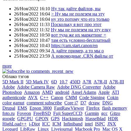
26/Ноя/2022 16:10
Ну так дайте файлов, вы
26/Ноя/2022 16:04
> Ну мы не полезем на эту
26/Ноя/2022 16:04
ну это потому что его только
26/Ноя/2022 11:33
Поскольку я вот про этот
26/Ноя/2022 11:32
Ну мы не полезем на эту елку
26/Ноя/2022 10:50
вот туда же их маркетинг =
26/Ноя/2022 10:47
там есть условно-бесплатный
26/Ноя/2022 10:43
https://cam.start.canon/en
26/Ноя/2022 09:34
А дайте пример, а то мы о
25/Ноя/2022 23:59
А новомодные .CRN файлы от
more
Облако тэгов
5D Mark II
5D Mark IV
6D
10.7
450D
A7R
A7R-II
A7R-III
Adobe
Adobe Camera Raw
Adobe DNG Converter
Adobe
Photoshop
Amazon
AMD
android
Ansel Adams
Apple
ATI
authenticode
AVX
C++
Canon
CMM
Code Signing
Cokin
color gamut
comment subscribe
Core i7
D7
dcraw
DNG
Drupal
EMS
Epson 3800
FastRawViewer
Firefox
flash memory
foto.ru
Foveon
FreeBSD
Fuji SuperCCD
Garmin
gcc
Gitzo
google
GPGPU
GPON
GPS
Hackintosh
Hasselblad
HDR
HighLoad++
i-Diot
ICC
ICM
Infiniband
intel
ISPC
JNX
Leopard
LibRaw
Linux
Livejournal
Macbook Pro
Mac OS X