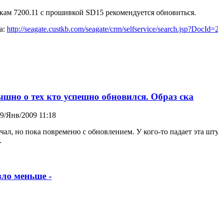
ам 7200.11 с прошивкой SD15 рекомендуется обновиться.
а:
http://seagate.custkb.com/seagate/crm/selfservice/search.jsp?DocId
ышно о тех кто успешно обновился. Образ ска
19/Янв/2009 11:18
чал, но пока повременю с обновлением. У кого-то падает эта шту
.
зло меньше -