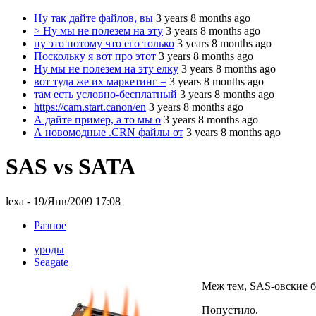
Ну так дайте файлов, вы
3 years 8 months ago
> Ну мы не полезем на эту
3 years 8 months ago
ну это потому что его только
3 years 8 months ago
Поскольку я вот про этот
3 years 8 months ago
Ну мы не полезем на эту елку
3 years 8 months ago
вот туда же их маркетинг =
3 years 8 months ago
там есть условно-бесплатный
3 years 8 months ago
https://cam.start.canon/en
3 years 8 months ago
А дайте пример, а то мы о
3 years 8 months ago
А новомодные .CRN файлы от
3 years 8 months ago
SAS vs SATA
lexa
- 19/Янв/2009 17:08
Разное
уроды
Seagate
Меж тем, SAS-овские б
Попустило.