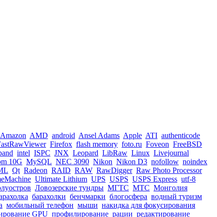
Amazon
AMD
android
Ansel Adams
Apple
ATI
authenticode
FastRawViewer
Firefox
flash memory
foto.ru
Foveon
FreeBSD
iband
intel
ISPC
JNX
Leopard
LibRaw
Linux
Livejournal
om 10G
MySQL
NEC 3090
Nikon
Nikon D3
nofollow
noindex
ML
Qt
Radeon
RAID
RAW
RawDigger
Raw Photo Processor
meMachine
Ultimate Lithium
UPS
USPS
USPS Express
utf-8
олуостров
Ловозерские тундры
МГТС
МТС
Монголия
арахолка
барахолки
бенчмарки
блогосфера
водный туризм
а
мобильный телефон
мыши
накидка для фокусирования
ирование GPU
профилирование
рации
редактирование