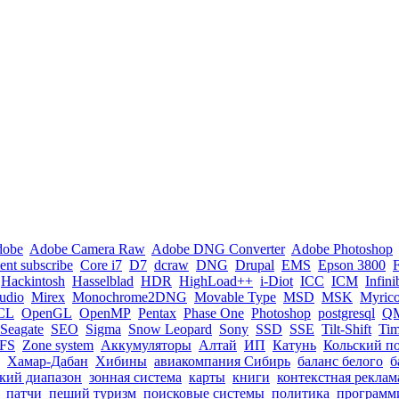
dobe
Adobe Camera Raw
Adobe DNG Converter
Adobe Photoshop
nt subscribe
Core i7
D7
dcraw
DNG
Drupal
EMS
Epson 3800
Hackintosh
Hasselblad
HDR
HighLoad++
i-Diot
ICC
ICM
Infin
tudio
Mirex
Monochrome2DNG
Movable Type
MSD
MSK
Myric
CL
OpenGL
OpenMP
Pentax
Phase One
Photoshop
postgresql
Q
Seagate
SEO
Sigma
Snow Leopard
Sony
SSD
SSE
Tilt-Shift
Ti
FS
Zone system
Аккумуляторы
Алтай
ИП
Катунь
Кольский п
Хамар-Дабан
Хибины
авиакомпания Сибирь
баланс белого
б
кий диапазон
зонная система
карты
книги
контекстная реклам
патчи
пеший туризм
поисковые системы
политика
программ