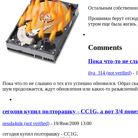
Остальным собственник
Прошивки берут отсюд
утром еще была жизнь.
Comments
Пока что-то не сл
ilya_314 (not verified)
- 
Пока что-то не слышно о тех кто успешно обновился. Образ ска
шум продолжается, ждут обновления или каких-то разьяснений
сегодня купил полторашку - CC1G, а вот 3/4 пове
neuda4nik (not verified)
- 19/Янв/2009 13:00
сегодня купил полторашку - CC1G,