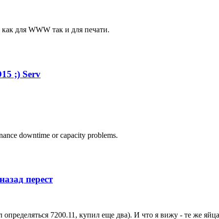
м как для WWW так и для печати.
15 ;) Serv
tenance downtime or capacity problems.
назад перест
определяться 7200.11, купил еще два). И что я вижу - те же яйца 