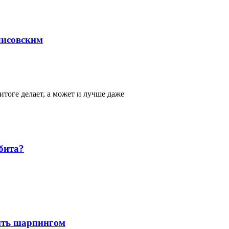
улисовским
 итоге делает, а может и лучше даже
 бита?
лить шарпингом