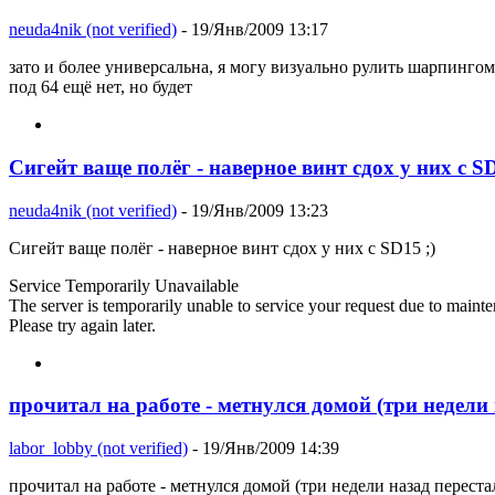
neuda4nik (not verified)
- 19/Янв/2009 13:17
зато и более универсальна, я могу визуально рулить шарпинго
под 64 ещё нет, но будет
Сигейт ваще полёг - наверное винт сдох у них с SD
neuda4nik (not verified)
- 19/Янв/2009 13:23
Сигейт ваще полёг - наверное винт сдох у них с SD15 ;)
Service Temporarily Unavailable
The server is temporarily unable to service your request due to main
Please try again later.
прочитал на работе - метнулся домой (три недели 
labor_lobby (not verified)
- 19/Янв/2009 14:39
прочитал на работе - метнулся домой (три недели назад перестал 