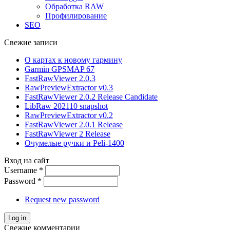
Обработка RAW
Профилирование
SEO
Свежие записи
О картах к новому гармину
Garmin GPSMAP 67
FastRawViewer 2.0.3
RawPreviewExtractor v0.3
FastRawViewer 2.0.2 Release Candidate
LibRaw 202110 snapshot
RawPreviewExtractor v0.2
FastRawViewer 2.0.1 Release
FastRawViewer 2 Release
Очумелые ручки и Peli-1400
Вход на сайт
Username
*
Password
*
Request new password
Свежие комментарии