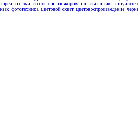
атареи
ссылки
ссылочное ранжирование
статистика
струйные 
кзак
фототехника
цветовой охват
цветовоспроизведение
черн