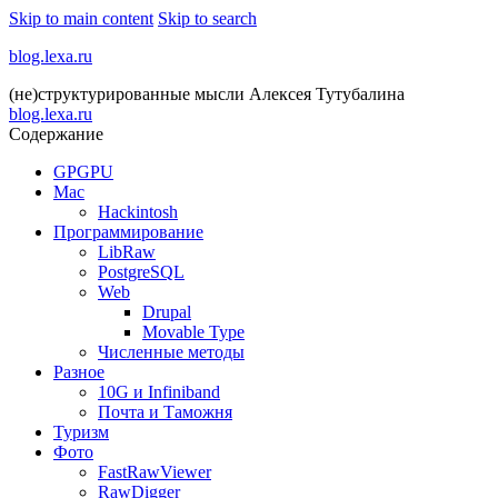
Skip to main content
Skip to search
blog.lexa.ru
(не)структурированные мысли Алексея Тутубалина
blog.lexa.ru
Содержание
GPGPU
Mac
Hackintosh
Программирование
LibRaw
PostgreSQL
Web
Drupal
Movable Type
Численные методы
Разное
10G и Infiniband
Почта и Таможня
Туризм
Фото
FastRawViewer
RawDigger