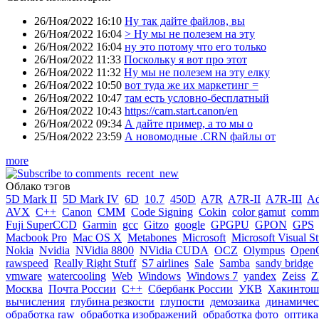
26/Ноя/2022 16:10
Ну так дайте файлов, вы
26/Ноя/2022 16:04
> Ну мы не полезем на эту
26/Ноя/2022 16:04
ну это потому что его только
26/Ноя/2022 11:33
Поскольку я вот про этот
26/Ноя/2022 11:32
Ну мы не полезем на эту елку
26/Ноя/2022 10:50
вот туда же их маркетинг =
26/Ноя/2022 10:47
там есть условно-бесплатный
26/Ноя/2022 10:43
https://cam.start.canon/en
26/Ноя/2022 09:34
А дайте пример, а то мы о
25/Ноя/2022 23:59
А новомодные .CRN файлы от
more
Облако тэгов
5D Mark II
5D Mark IV
6D
10.7
450D
A7R
A7R-II
A7R-III
A
AVX
C++
Canon
CMM
Code Signing
Cokin
color gamut
comme
Fuji SuperCCD
Garmin
gcc
Gitzo
google
GPGPU
GPON
GPS
Macbook Pro
Mac OS X
Metabones
Microsoft
Microsoft Visual S
Nokia
Nvidia
NVidia 8800
NVidia CUDA
OCZ
Olympus
Open
rawspeed
Really Right Stuff
S7 airlines
Sale
Samba
sandy bridge
vmware
watercooling
Web
Windows
Windows 7
yandex
Zeiss
Z
Москва
Почта России
С++
Сбербанк России
УКВ
Хакинтош
вычисления
глубина резкости
глупости
демозаика
динамичес
обработка raw
обработка изображений
обработка фото
оптика