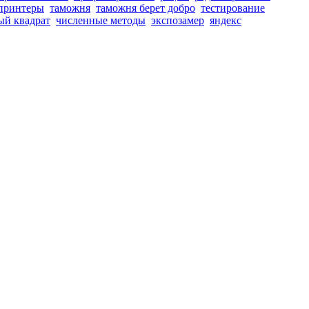
принтеры
таможня
таможня берет добро
тестирование
ый квадрат
численные методы
экспозамер
яндекс