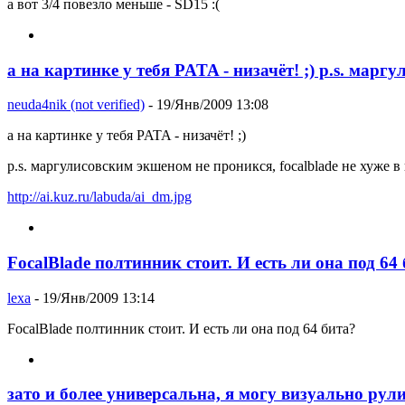
а вот 3/4 повезло меньше - SD15 :(
а на картинке у тебя PATA - низачёт! ;) p.s. марг
neuda4nik (not verified)
- 19/Янв/2009 13:08
а на картинке у тебя PATA - низачёт! ;)
p.s. маргулисовским экшеном не проникся, focalblade не хуже в
http://ai.kuz.ru/labuda/ai_dm.jpg
FoсalBlade полтинник стоит. И есть ли она под 64
lexa
- 19/Янв/2009 13:14
FoсalBlade полтинник стоит. И есть ли она под 64 бита?
зато и более универсальна, я могу визуально ру