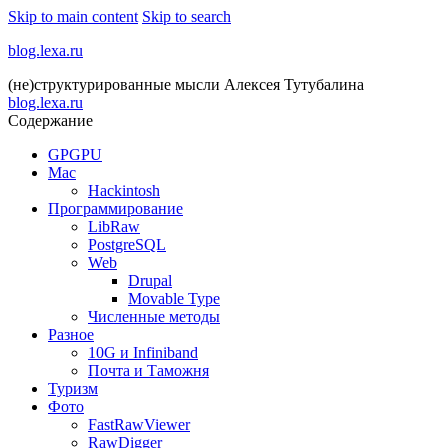
Skip to main content
Skip to search
blog.lexa.ru
(не)структурированные мысли Алексея Тутубалина
blog.lexa.ru
Содержание
GPGPU
Mac
Hackintosh
Программирование
LibRaw
PostgreSQL
Web
Drupal
Movable Type
Численные методы
Разное
10G и Infiniband
Почта и Таможня
Туризм
Фото
FastRawViewer
RawDigger