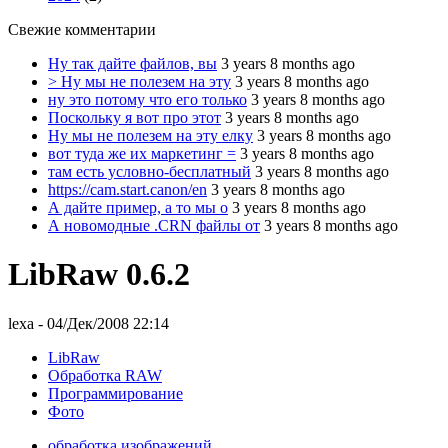
Свежие комментарии
Ну так дайте файлов, вы
3 years 8 months ago
> Ну мы не полезем на эту
3 years 8 months ago
ну это потому что его только
3 years 8 months ago
Поскольку я вот про этот
3 years 8 months ago
Ну мы не полезем на эту елку
3 years 8 months ago
вот туда же их маркетинг =
3 years 8 months ago
там есть условно-бесплатный
3 years 8 months ago
https://cam.start.canon/en
3 years 8 months ago
А дайте пример, а то мы о
3 years 8 months ago
А новомодные .CRN файлы от
3 years 8 months ago
LibRaw 0.6.2
lexa
- 04/Дек/2008 22:14
LibRaw
Обработка RAW
Программирование
Фото
обработка изображений