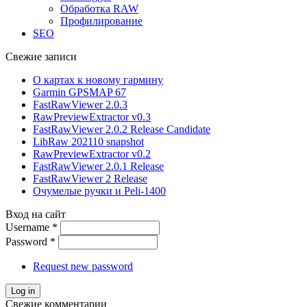
Обработка RAW
Профилирование
SEO
Свежие записи
О картах к новому гармину
Garmin GPSMAP 67
FastRawViewer 2.0.3
RawPreviewExtractor v0.3
FastRawViewer 2.0.2 Release Candidate
LibRaw 202110 snapshot
RawPreviewExtractor v0.2
FastRawViewer 2.0.1 Release
FastRawViewer 2 Release
Очумелые ручки и Peli-1400
Вход на сайт
Username
*
Password
*
Request new password
Свежие комментарии