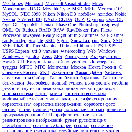
Metabones
Microsoft
Microsoft Visual Studio
Mirex
Monochrome2DNG
Movable Type
MSD
MSK
Myricom 10G
MySQL
NEC 3090
Nikon
Nikon D3
nofollow
noindex
Nokia
Nvidia
NVidia 8800
NVidia CUDA
OCZ
Olympus
OpenCL
OpenGL
OpenMP
Pentax
Phase One
Photoshop
postgresql
QML
Qt
Radeon
RAID
RAW
RawDigger
Raw Photo
Processor
rawspeed
Really Right Stuff
S7 airlines
Sale
Samba
sandy bridge
Seagate
SEO
Sigma
Snow Leopard
Sony
SSD
SSE
Tilt-Shift
TimeMachine
Ultimate Lithium
UPS
USPS
USPS Express
utf-8
vmware
watercooling
Web
Windows
Windows 7
yandex
Zeiss
ZFS
Zone system
Аккумуляторы
Алтай
ИП
Катунь
Кольский полуостров
Ловозерские
тундры
МГТС
МТС
Монголия
Москва
Почта России
С++
Сбербанк России
УКВ
Хакинтош
Хамар-Дабан
Хибины
авиакомпания Сибирь
баланс белого
барахолка
барахолки
бенчмарки
блогосфера
водный туризм
вычисления
глубина
резкости
глупости
демозаика
динамический диапазон
зонная система
карты
книги
контекстная реклама
мобильный телефон
мыши
накидка для фокусирования
обработка raw
обработка изображений
обработка фото
оптика
патчи
пеший туризм
поисковые системы
политика
программирование GPU
профилирование
рации
редактирование изображений
рунет
русификация
светофильтры
солнечные батареи
ссылки
ссылочное
ранжирование
статистика
струйные принтеры
таможня