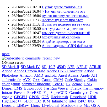
26/Ноя/2022 16:10
Ну так дайте файлов, вы
26/Ноя/2022 16:04
> Ну мы не полезем на эту
26/Ноя/2022 16:04
ну это потому что его только
26/Ноя/2022 11:33
Поскольку я вот про этот
26/Ноя/2022 11:32
Ну мы не полезем на эту елку
26/Ноя/2022 10:50
вот туда же их маркетинг =
26/Ноя/2022 10:47
там есть условно-бесплатный
26/Ноя/2022 10:43
https://cam.start.canon/en
26/Ноя/2022 09:34
А дайте пример, а то мы о
25/Ноя/2022 23:59
А новомодные .CRN файлы от
more
Облако тэгов
5D Mark II
5D Mark IV
6D
10.7
450D
A7R
A7R-II
A7R-III
Adobe
Adobe Camera Raw
Adobe DNG Converter
Adobe
Photoshop
Amazon
AMD
android
Ansel Adams
Apple
ATI
authenticode
AVX
C++
Canon
CMM
Code Signing
Cokin
color gamut
comment subscribe
Core i7
D7
dcraw
DNG
Drupal
EMS
Epson 3800
FastRawViewer
Firefox
flash memory
foto.ru
Foveon
FreeBSD
Fuji SuperCCD
Garmin
gcc
Gitzo
google
GPGPU
GPON
GPS
Hackintosh
Hasselblad
HDR
HighLoad++
i-Diot
ICC
ICM
Infiniband
intel
ISPC
JNX
Leopard
LibRaw
Linux
Livejournal
Macbook Pro
Mac OS X