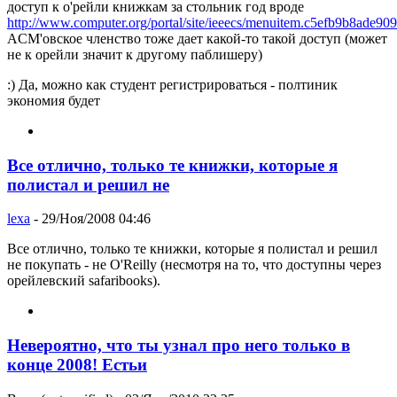
доступ к о'рейли книжкам за стольник год вроде
http://www.computer.org/portal/site/ieeecs/menuitem.c5efb9b8ade909
ACM'овское членство тоже дает какой-то такой доступ (может
не к орейли значит к другому паблишеру)
:) Да, можно как студент регистрироваться - полтиник
экономия будет
Все отлично, только те книжки, которые я
полистал и решил не
lexa
- 29/Ноя/2008 04:46
Все отлично, только те книжки, которые я полистал и решил
не покупать - не O'Reilly (несмотря на то, что доступны через
орейлевский safaribooks).
Невероятно, что ты узнал про него только в
конце 2008! Естьи