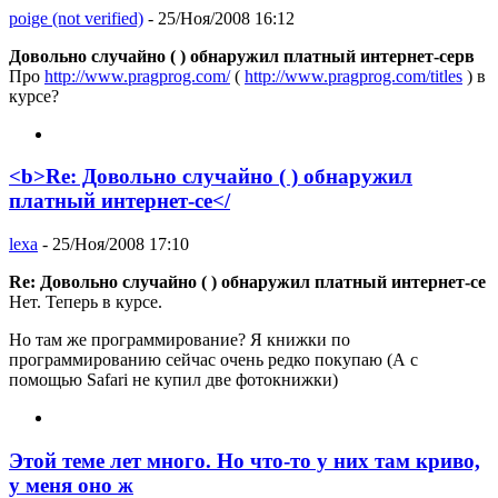
poige (not verified)
- 25/Ноя/2008 16:12
Довольно случайно ( ) обнаружил платный интернет-серв
Про
http://www.pragprog.com/
(
http://www.pragprog.com/titles
) в
курсе?
<b>Re: Довольно случайно ( ) обнаружил
платный интернет-се</
lexa
- 25/Ноя/2008 17:10
Re: Довольно случайно ( ) обнаружил платный интернет-се
Нет. Теперь в курсе.
Но там же программирование? Я книжки по
программированию сейчас очень редко покупаю (А с
помощью Safari не купил две фотокнижки)
Этой теме лет много. Но что-то у них там криво,
у меня оно ж