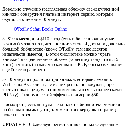
Довольно случайно (разглядывая обложку свежекупленной
книжки) обнаружил платный интернет-сервис, который
окупился в течение 10 минут:
O'Reilly Safari Books Online
За $10 в месяц или $110 в год (есть и более продвинутые
режимы) можно получить полнотекстовый доступ к довольно
большой библиотеке (кроме O'Reilly, там еще десяток
издательств имеется). В этой библиотеке можно "брать
книжки" в ограниченном объеме (за десятку получится 3-5
книг) и читать (и главами скачивать в PDF, объем скачивания
еще более ограничен).
За 10 минут я пролистал три книжки, которые лежали в
Wishlist на Амазоне и две из них решил не покупать, про
третью пока еще думаю (но может оказаться выгоднее скачать
PDF-ку). Экономический эффект - примерно $50.
Посмотреть, есть ли нужные книжки в библиотеке можно и
на бесплатном аккаунте, там же от них верхушки страниц
показываются.
UPDATE
В 10-баксовую регистрацию я попал следуюшим