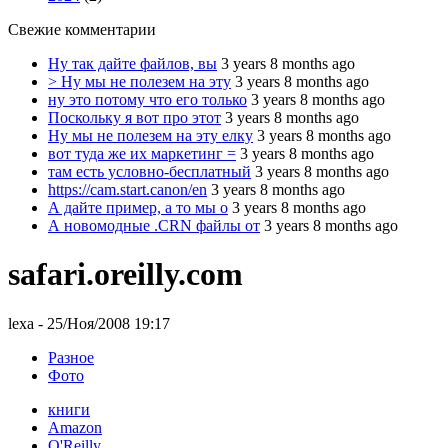
Свежие комментарии
Ну так дайте файлов, вы
3 years 8 months ago
> Ну мы не полезем на эту
3 years 8 months ago
ну это потому что его только
3 years 8 months ago
Поскольку я вот про этот
3 years 8 months ago
Ну мы не полезем на эту елку
3 years 8 months ago
вот туда же их маркетинг =
3 years 8 months ago
там есть условно-бесплатный
3 years 8 months ago
https://cam.start.canon/en
3 years 8 months ago
А дайте пример, а то мы о
3 years 8 months ago
А новомодные .CRN файлы от
3 years 8 months ago
safari.oreilly.com
lexa
- 25/Ноя/2008 19:17
Разное
Фото
книги
Amazon
O'Reilly