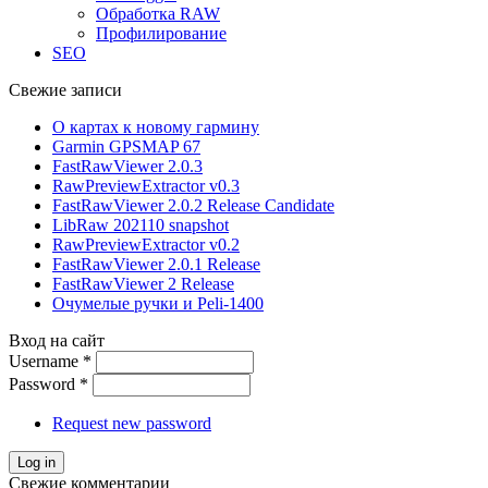
Обработка RAW
Профилирование
SEO
Свежие записи
О картах к новому гармину
Garmin GPSMAP 67
FastRawViewer 2.0.3
RawPreviewExtractor v0.3
FastRawViewer 2.0.2 Release Candidate
LibRaw 202110 snapshot
RawPreviewExtractor v0.2
FastRawViewer 2.0.1 Release
FastRawViewer 2 Release
Очумелые ручки и Peli-1400
Вход на сайт
Username
*
Password
*
Request new password
Свежие комментарии