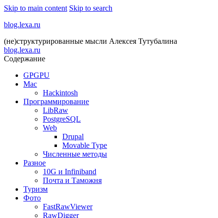
Skip to main content
Skip to search
blog.lexa.ru
(не)структурированные мысли Алексея Тутубалина
blog.lexa.ru
Содержание
GPGPU
Mac
Hackintosh
Программирование
LibRaw
PostgreSQL
Web
Drupal
Movable Type
Численные методы
Разное
10G и Infiniband
Почта и Таможня
Туризм
Фото
FastRawViewer
RawDigger