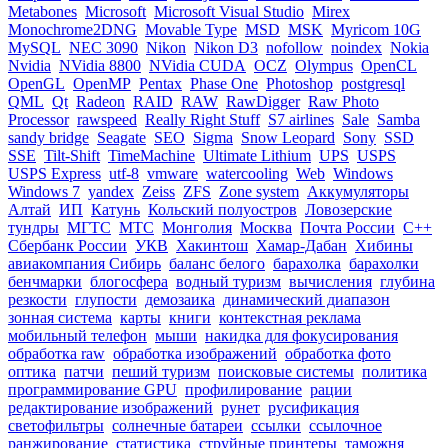
Metabones
Microsoft
Microsoft Visual Studio
Mirex
Monochrome2DNG
Movable Type
MSD
MSK
Myricom 10G
MySQL
NEC 3090
Nikon
Nikon D3
nofollow
noindex
Nokia
Nvidia
NVidia 8800
NVidia CUDA
OCZ
Olympus
OpenCL
OpenGL
OpenMP
Pentax
Phase One
Photoshop
postgresql
QML
Qt
Radeon
RAID
RAW
RawDigger
Raw Photo
Processor
rawspeed
Really Right Stuff
S7 airlines
Sale
Samba
sandy bridge
Seagate
SEO
Sigma
Snow Leopard
Sony
SSD
SSE
Tilt-Shift
TimeMachine
Ultimate Lithium
UPS
USPS
USPS Express
utf-8
vmware
watercooling
Web
Windows
Windows 7
yandex
Zeiss
ZFS
Zone system
Аккумуляторы
Алтай
ИП
Катунь
Кольский полуостров
Ловозерские
тундры
МГТС
МТС
Монголия
Москва
Почта России
С++
Сбербанк России
УКВ
Хакинтош
Хамар-Дабан
Хибины
авиакомпания Сибирь
баланс белого
барахолка
барахолки
бенчмарки
блогосфера
водный туризм
вычисления
глубина
резкости
глупости
демозаика
динамический диапазон
зонная система
карты
книги
контекстная реклама
мобильный телефон
мыши
накидка для фокусирования
обработка raw
обработка изображений
обработка фото
оптика
патчи
пеший туризм
поисковые системы
политика
программирование GPU
профилирование
рации
редактирование изображений
рунет
русификация
светофильтры
солнечные батареи
ссылки
ссылочное
ранжирование
статистика
струйные принтеры
таможня