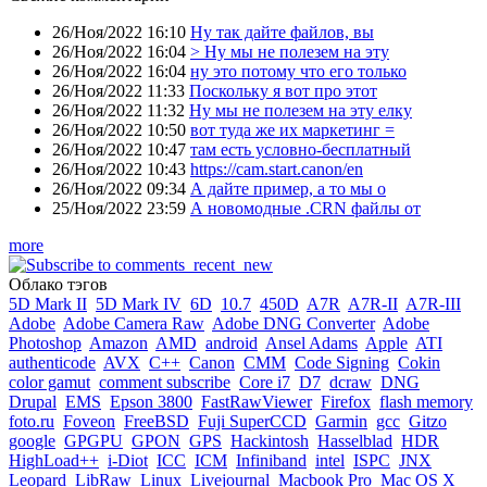
26/Ноя/2022 16:10
Ну так дайте файлов, вы
26/Ноя/2022 16:04
> Ну мы не полезем на эту
26/Ноя/2022 16:04
ну это потому что его только
26/Ноя/2022 11:33
Поскольку я вот про этот
26/Ноя/2022 11:32
Ну мы не полезем на эту елку
26/Ноя/2022 10:50
вот туда же их маркетинг =
26/Ноя/2022 10:47
там есть условно-бесплатный
26/Ноя/2022 10:43
https://cam.start.canon/en
26/Ноя/2022 09:34
А дайте пример, а то мы о
25/Ноя/2022 23:59
А новомодные .CRN файлы от
more
Облако тэгов
5D Mark II
5D Mark IV
6D
10.7
450D
A7R
A7R-II
A7R-III
Adobe
Adobe Camera Raw
Adobe DNG Converter
Adobe
Photoshop
Amazon
AMD
android
Ansel Adams
Apple
ATI
authenticode
AVX
C++
Canon
CMM
Code Signing
Cokin
color gamut
comment subscribe
Core i7
D7
dcraw
DNG
Drupal
EMS
Epson 3800
FastRawViewer
Firefox
flash memory
foto.ru
Foveon
FreeBSD
Fuji SuperCCD
Garmin
gcc
Gitzo
google
GPGPU
GPON
GPS
Hackintosh
Hasselblad
HDR
HighLoad++
i-Diot
ICC
ICM
Infiniband
intel
ISPC
JNX
Leopard
LibRaw
Linux
Livejournal
Macbook Pro
Mac OS X