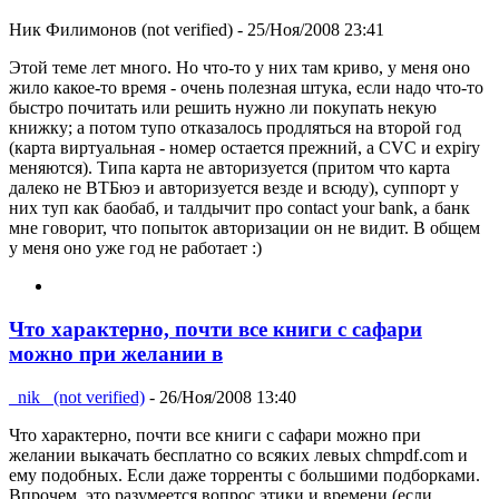
Ник Филимонов (not verified)
- 25/Ноя/2008 23:41
Этой теме лет много. Но что-то у них там криво, у меня оно
жило какое-то время - очень полезная штука, если надо что-то
быстро почитать или решить нужно ли покупать некую
книжку; а потом тупо отказалось продляться на второй год
(карта виртуальная - номер остается прежний, а CVC и expiry
меняются). Типа карта не авторизуется (притом что карта
далеко не ВТБюэ и авторизуется везде и всюду), суппорт у
них туп как баобаб, и талдычит про contact your bank, а банк
мне говорит, что попыток авторизации он не видит. В общем
у меня оно уже год не работает :)
Что характерно, почти все книги с сафари
можно при желании в
_nik_ (not verified)
- 26/Ноя/2008 13:40
Что характерно, почти все книги с сафари можно при
желании выкачать бесплатно со всяких левых chmpdf.com и
ему подобных. Если даже торренты с большими подборками.
Впрочем, это разумеется вопрос этики и времени (если