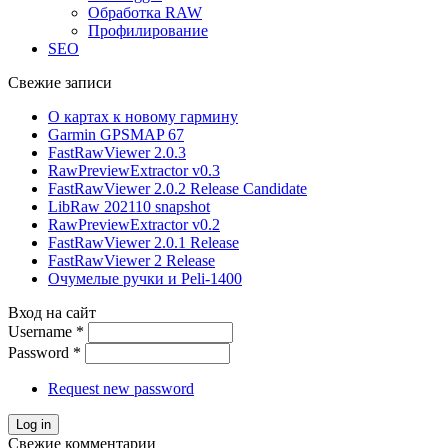
Обработка RAW
Профилирование
SEO
Свежие записи
О картах к новому гармину
Garmin GPSMAP 67
FastRawViewer 2.0.3
RawPreviewExtractor v0.3
FastRawViewer 2.0.2 Release Candidate
LibRaw 202110 snapshot
RawPreviewExtractor v0.2
FastRawViewer 2.0.1 Release
FastRawViewer 2 Release
Очумелые ручки и Peli-1400
Вход на сайт
Username
*
Password
*
Request new password
Свежие комментарии