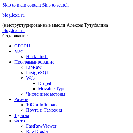
Skip to main content
Skip to search
blog.lexa.ru
(не)структурированные мысли Алексея Тутубалина
blog.lexa.ru
Содержание
GPGPU
Mac
Hackintosh
Программирование
LibRaw
PostgreSQL
Web
Drupal
Movable Type
Численные методы
Разное
10G и Infiniband
Почта и Таможня
Туризм
Фото
FastRawViewer
RawDigger