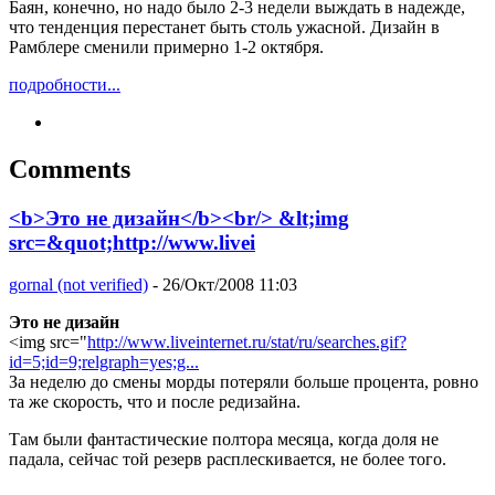
Баян, конечно, но надо было 2-3 недели выждать в надежде,
что тенденция перестанет быть столь ужасной. Дизайн в
Рамблере сменили примерно 1-2 октября.
подробности...
Comments
<b>Это не дизайн</b><br/> &lt;img
src=&quot;http://www.livei
gornal (not verified)
- 26/Окт/2008 11:03
Это не дизайн
<img src="
http://www.liveinternet.ru/stat/ru/searches.gif?
id=5;id=9;relgraph=yes;g...
За неделю до смены морды потеряли больше процента, ровно
та же скорость, что и после редизайна.
Там были фантастические полтора месяца, когда доля не
падала, сейчас той резерв расплескивается, не более того.