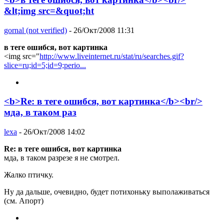
&lt;img src=&quot;ht
gornal (not verified)
- 26/Окт/2008 11:31
в теге ошибся, вот картинка
<img src="
http://www.liveinternet.ru/stat/ru/searches.gif?
slice=ru;id=5;id=9;perio...
<b>Re: в теге ошибся, вот картинка</b><br/>
мда, в таком раз
lexa
- 26/Окт/2008 14:02
Re: в теге ошибся, вот картинка
мда, в таком разрезе я не смотрел.
Жалко птичку.
Ну да дальше, очевидно, будет потихоньку выполаживаться
(см. Апорт)