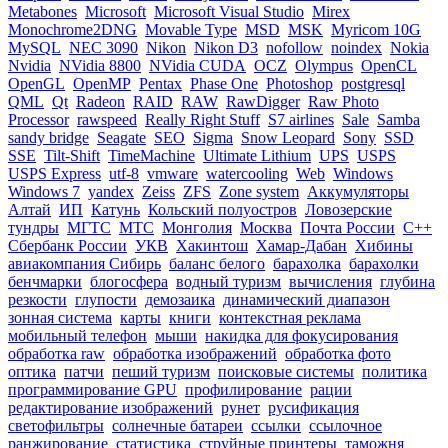
Metabones
Microsoft
Microsoft Visual Studio
Mirex
Monochrome2DNG
Movable Type
MSD
MSK
Myricom 10G
MySQL
NEC 3090
Nikon
Nikon D3
nofollow
noindex
Nokia
Nvidia
NVidia 8800
NVidia CUDA
OCZ
Olympus
OpenCL
OpenGL
OpenMP
Pentax
Phase One
Photoshop
postgresql
QML
Qt
Radeon
RAID
RAW
RawDigger
Raw Photo
Processor
rawspeed
Really Right Stuff
S7 airlines
Sale
Samba
sandy bridge
Seagate
SEO
Sigma
Snow Leopard
Sony
SSD
SSE
Tilt-Shift
TimeMachine
Ultimate Lithium
UPS
USPS
USPS Express
utf-8
vmware
watercooling
Web
Windows
Windows 7
yandex
Zeiss
ZFS
Zone system
Аккумуляторы
Алтай
ИП
Катунь
Кольский полуостров
Ловозерские
тундры
МГТС
МТС
Монголия
Москва
Почта России
С++
Сбербанк России
УКВ
Хакинтош
Хамар-Дабан
Хибины
авиакомпания Сибирь
баланс белого
барахолка
барахолки
бенчмарки
блогосфера
водный туризм
вычисления
глубина
резкости
глупости
демозаика
динамический диапазон
зонная система
карты
книги
контекстная реклама
мобильный телефон
мыши
накидка для фокусирования
обработка raw
обработка изображений
обработка фото
оптика
патчи
пеший туризм
поисковые системы
политика
программирование GPU
профилирование
рации
редактирование изображений
рунет
русификация
светофильтры
солнечные батареи
ссылки
ссылочное
ранжирование
статистика
струйные принтеры
таможня