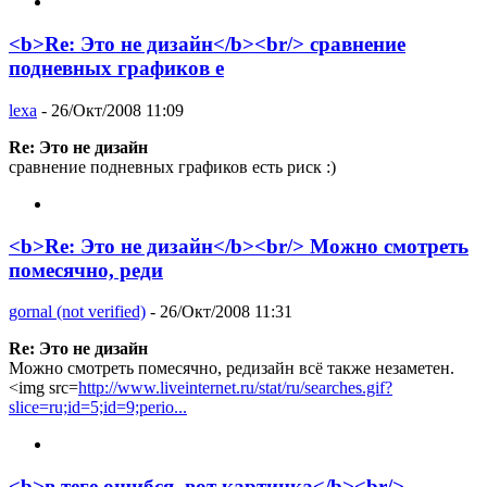
<b>Re: Это не дизайн</b><br/> сравнение
подневных графиков е
lexa
- 26/Окт/2008 11:09
Re: Это не дизайн
сравнение подневных графиков есть риск :)
<b>Re: Это не дизайн</b><br/> Можно смотреть
помесячно, реди
gornal (not verified)
- 26/Окт/2008 11:31
Re: Это не дизайн
Можно смотреть помесячно, редизайн всё также незаметен.
<img src=
http://www.liveinternet.ru/stat/ru/searches.gif?
slice=ru;id=5;id=9;perio...
<b>в теге ошибся, вот картинка</b><br/>