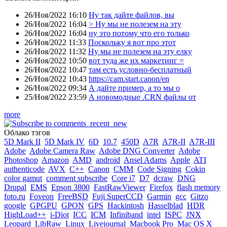
26/Ноя/2022 16:10
Ну так дайте файлов, вы
26/Ноя/2022 16:04
> Ну мы не полезем на эту
26/Ноя/2022 16:04
ну это потому что его только
26/Ноя/2022 11:33
Поскольку я вот про этот
26/Ноя/2022 11:32
Ну мы не полезем на эту елку
26/Ноя/2022 10:50
вот туда же их маркетинг =
26/Ноя/2022 10:47
там есть условно-бесплатный
26/Ноя/2022 10:43
https://cam.start.canon/en
26/Ноя/2022 09:34
А дайте пример, а то мы о
25/Ноя/2022 23:59
А новомодные .CRN файлы от
more
Облако тэгов
5D Mark II
5D Mark IV
6D
10.7
450D
A7R
A7R-II
A7R-III
Adobe
Adobe Camera Raw
Adobe DNG Converter
Adobe
Photoshop
Amazon
AMD
android
Ansel Adams
Apple
ATI
authenticode
AVX
C++
Canon
CMM
Code Signing
Cokin
color gamut
comment subscribe
Core i7
D7
dcraw
DNG
Drupal
EMS
Epson 3800
FastRawViewer
Firefox
flash memory
foto.ru
Foveon
FreeBSD
Fuji SuperCCD
Garmin
gcc
Gitzo
google
GPGPU
GPON
GPS
Hackintosh
Hasselblad
HDR
HighLoad++
i-Diot
ICC
ICM
Infiniband
intel
ISPC
JNX
Leopard
LibRaw
Linux
Livejournal
Macbook Pro
Mac OS X