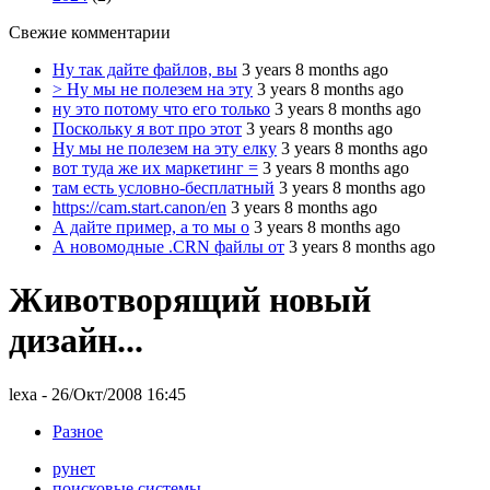
Свежие комментарии
Ну так дайте файлов, вы
3 years 8 months ago
> Ну мы не полезем на эту
3 years 8 months ago
ну это потому что его только
3 years 8 months ago
Поскольку я вот про этот
3 years 8 months ago
Ну мы не полезем на эту елку
3 years 8 months ago
вот туда же их маркетинг =
3 years 8 months ago
там есть условно-бесплатный
3 years 8 months ago
https://cam.start.canon/en
3 years 8 months ago
А дайте пример, а то мы о
3 years 8 months ago
А новомодные .CRN файлы от
3 years 8 months ago
Животворящий новый
дизайн...
lexa
- 26/Окт/2008 16:45
Разное
рунет
поисковые системы