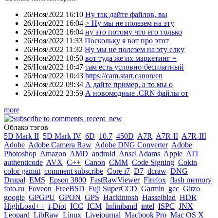
26/Ноя/2022 16:10
Ну так дайте файлов, вы
26/Ноя/2022 16:04
> Ну мы не полезем на эту
26/Ноя/2022 16:04
ну это потому что его только
26/Ноя/2022 11:33
Поскольку я вот про этот
26/Ноя/2022 11:32
Ну мы не полезем на эту елку
26/Ноя/2022 10:50
вот туда же их маркетинг =
26/Ноя/2022 10:47
там есть условно-бесплатный
26/Ноя/2022 10:43
https://cam.start.canon/en
26/Ноя/2022 09:34
А дайте пример, а то мы о
25/Ноя/2022 23:59
А новомодные .CRN файлы от
more
Облако тэгов
5D Mark II
5D Mark IV
6D
10.7
450D
A7R
A7R-II
A7R-III
Adobe
Adobe Camera Raw
Adobe DNG Converter
Adobe
Photoshop
Amazon
AMD
android
Ansel Adams
Apple
ATI
authenticode
AVX
C++
Canon
CMM
Code Signing
Cokin
color gamut
comment subscribe
Core i7
D7
dcraw
DNG
Drupal
EMS
Epson 3800
FastRawViewer
Firefox
flash memory
foto.ru
Foveon
FreeBSD
Fuji SuperCCD
Garmin
gcc
Gitzo
google
GPGPU
GPON
GPS
Hackintosh
Hasselblad
HDR
HighLoad++
i-Diot
ICC
ICM
Infiniband
intel
ISPC
JNX
Leopard
LibRaw
Linux
Livejournal
Macbook Pro
Mac OS X