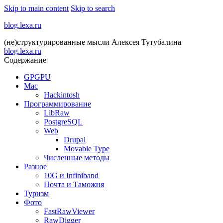
Skip to main content
Skip to search
blog.lexa.ru
(не)структурированные мысли Алексея Тутубалина
blog.lexa.ru
Содержание
GPGPU
Mac
Hackintosh
Программирование
LibRaw
PostgreSQL
Web
Drupal
Movable Type
Численные методы
Разное
10G и Infiniband
Почта и Таможня
Туризм
Фото
FastRawViewer
RawDigger