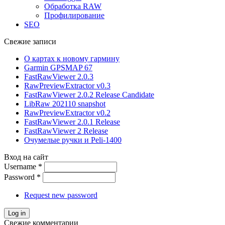
Обработка RAW
Профилирование
SEO
Свежие записи
О картах к новому гармину
Garmin GPSMAP 67
FastRawViewer 2.0.3
RawPreviewExtractor v0.3
FastRawViewer 2.0.2 Release Candidate
LibRaw 202110 snapshot
RawPreviewExtractor v0.2
FastRawViewer 2.0.1 Release
FastRawViewer 2 Release
Очумелые ручки и Peli-1400
Вход на сайт
Username
*
Password
*
Request new password
Свежие комментарии