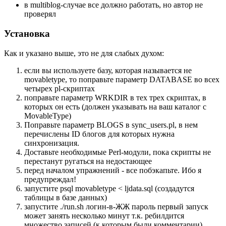
в multiblog-случае все должно работать, но автор не
проверял
Установка
Как и указано выше, это не для слабых духом:
если вы используете базу, которая называется не
movabletype, то поправьте параметр DATABASE во всех
четырех pl-скриптах
поправьте параметр WRKDIR в тех трех скриптах, в
которых он есть (должен указывать на ваш каталог с
MovableType)
Поправьте параметр BLOGS в sync_users.pl, в нем
перечислены ID блогов для которых нужна
синхронизация.
Доставьте необходимые Perl-модули, пока скрипты не
перестанут ругаться на недостающее
перед началом упражнений - все побэкапьте. Ибо я
предупреждал!
запустите psql movabletype < ljdata.sql (создадутся
таблицы в базе данных)
запустите ./run.sh логин-в-ЖЖ пароль первый запуск
может занять несколько минут т.к. ребилдится
множество записей (к которым были комментарии)