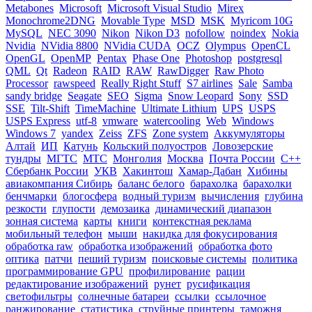
Metabones
Microsoft
Microsoft Visual Studio
Mirex
Monochrome2DNG
Movable Type
MSD
MSK
Myricom 10G
MySQL
NEC 3090
Nikon
Nikon D3
nofollow
noindex
Nokia
Nvidia
NVidia 8800
NVidia CUDA
OCZ
Olympus
OpenCL
OpenGL
OpenMP
Pentax
Phase One
Photoshop
postgresql
QML
Qt
Radeon
RAID
RAW
RawDigger
Raw Photo
Processor
rawspeed
Really Right Stuff
S7 airlines
Sale
Samba
sandy bridge
Seagate
SEO
Sigma
Snow Leopard
Sony
SSD
SSE
Tilt-Shift
TimeMachine
Ultimate Lithium
UPS
USPS
USPS Express
utf-8
vmware
watercooling
Web
Windows
Windows 7
yandex
Zeiss
ZFS
Zone system
Аккумуляторы
Алтай
ИП
Катунь
Кольский полуостров
Ловозерские
тундры
МГТС
МТС
Монголия
Москва
Почта России
С++
Сбербанк России
УКВ
Хакинтош
Хамар-Дабан
Хибины
авиакомпания Сибирь
баланс белого
барахолка
барахолки
бенчмарки
блогосфера
водный туризм
вычисления
глубина
резкости
глупости
демозаика
динамический диапазон
зонная система
карты
книги
контекстная реклама
мобильный телефон
мыши
накидка для фокусирования
обработка raw
обработка изображений
обработка фото
оптика
патчи
пеший туризм
поисковые системы
политика
программирование GPU
профилирование
рации
редактирование изображений
рунет
русификация
светофильтры
солнечные батареи
ссылки
ссылочное
ранжирование
статистика
струйные принтеры
таможня