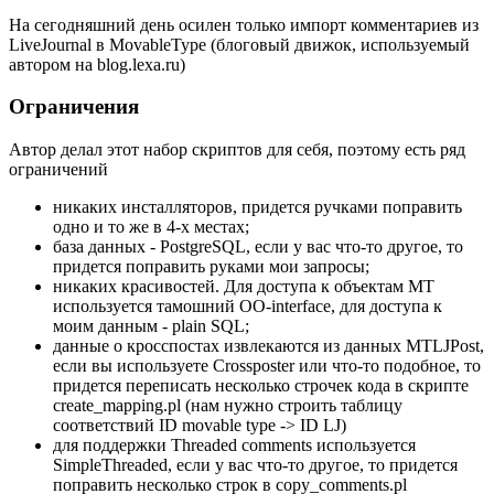
На сегодняшний день осилен только импорт комментариев из
LiveJournal в MovableType (блоговый движок, используемый
автором на blog.lexa.ru)
Ограничения
Автор делал этот набор скриптов для себя, поэтому есть ряд
ограничений
никаких инсталляторов, придется ручками поправить
одно и то же в 4-х местах;
база данных - PostgreSQL, если у вас что-то другое, то
придется поправить руками мои запросы;
никаких красивостей. Для доступа к объектам MT
используется тамошний OO-interface, для доступа к
моим данным - plain SQL;
данные о кросспостах извлекаются из данных MTLJPost,
если вы используете Crossposter или что-то подобное, то
придется переписать несколько строчек кода в скрипте
create_mapping.pl (нам нужно строить таблицу
соответствий ID movable type -> ID LJ)
для поддержки Threaded comments используется
SimpleThreaded, если у вас что-то другое, то придется
поправить несколько строк в copy_comments.pl