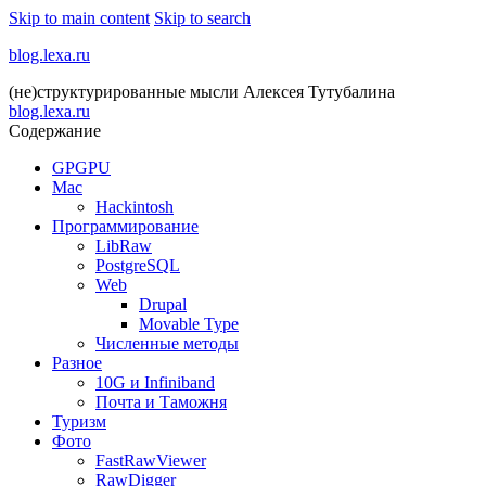
Skip to main content
Skip to search
blog.lexa.ru
(не)структурированные мысли Алексея Тутубалина
blog.lexa.ru
Содержание
GPGPU
Mac
Hackintosh
Программирование
LibRaw
PostgreSQL
Web
Drupal
Movable Type
Численные методы
Разное
10G и Infiniband
Почта и Таможня
Туризм
Фото
FastRawViewer
RawDigger