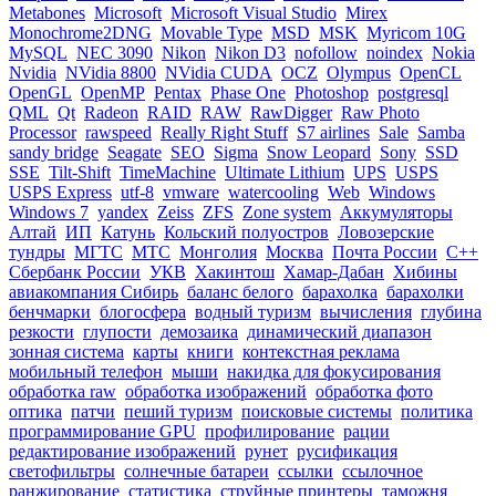
Metabones
Microsoft
Microsoft Visual Studio
Mirex
Monochrome2DNG
Movable Type
MSD
MSK
Myricom 10G
MySQL
NEC 3090
Nikon
Nikon D3
nofollow
noindex
Nokia
Nvidia
NVidia 8800
NVidia CUDA
OCZ
Olympus
OpenCL
OpenGL
OpenMP
Pentax
Phase One
Photoshop
postgresql
QML
Qt
Radeon
RAID
RAW
RawDigger
Raw Photo
Processor
rawspeed
Really Right Stuff
S7 airlines
Sale
Samba
sandy bridge
Seagate
SEO
Sigma
Snow Leopard
Sony
SSD
SSE
Tilt-Shift
TimeMachine
Ultimate Lithium
UPS
USPS
USPS Express
utf-8
vmware
watercooling
Web
Windows
Windows 7
yandex
Zeiss
ZFS
Zone system
Аккумуляторы
Алтай
ИП
Катунь
Кольский полуостров
Ловозерские
тундры
МГТС
МТС
Монголия
Москва
Почта России
С++
Сбербанк России
УКВ
Хакинтош
Хамар-Дабан
Хибины
авиакомпания Сибирь
баланс белого
барахолка
барахолки
бенчмарки
блогосфера
водный туризм
вычисления
глубина
резкости
глупости
демозаика
динамический диапазон
зонная система
карты
книги
контекстная реклама
мобильный телефон
мыши
накидка для фокусирования
обработка raw
обработка изображений
обработка фото
оптика
патчи
пеший туризм
поисковые системы
политика
программирование GPU
профилирование
рации
редактирование изображений
рунет
русификация
светофильтры
солнечные батареи
ссылки
ссылочное
ранжирование
статистика
струйные принтеры
таможня