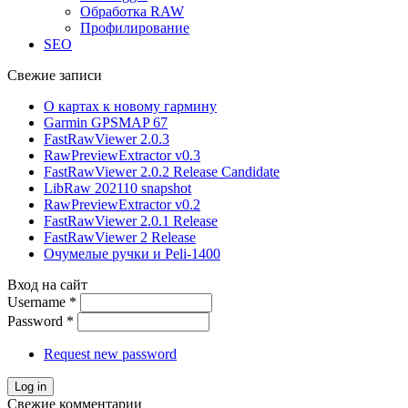
Обработка RAW
Профилирование
SEO
Свежие записи
О картах к новому гармину
Garmin GPSMAP 67
FastRawViewer 2.0.3
RawPreviewExtractor v0.3
FastRawViewer 2.0.2 Release Candidate
LibRaw 202110 snapshot
RawPreviewExtractor v0.2
FastRawViewer 2.0.1 Release
FastRawViewer 2 Release
Очумелые ручки и Peli-1400
Вход на сайт
Username
*
Password
*
Request new password
Свежие комментарии