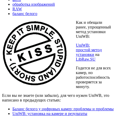
обработка изображений
RAW
баланс белого
Как и обещали
ранее, упрощенный
метод установки
UniWB:
UniWB:
простой метод
установки
на
LibRaw.SU
Годится не для всех
камер, но
работоспособность
проверяется за
минуту.
Если вы не знаете (или забыли), для чего нужен UniWB, это
написано в предыдущих статьях:
Баланс белого у цифровых камер: проблемы и проблемы
UniWB: установка на камере и результаты