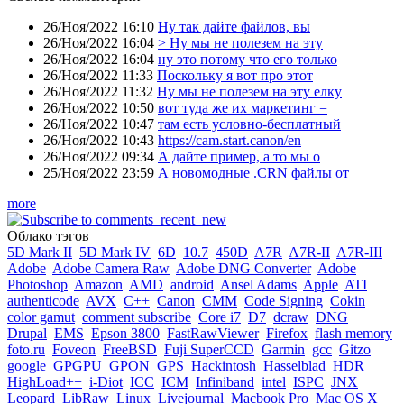
26/Ноя/2022 16:10
Ну так дайте файлов, вы
26/Ноя/2022 16:04
> Ну мы не полезем на эту
26/Ноя/2022 16:04
ну это потому что его только
26/Ноя/2022 11:33
Поскольку я вот про этот
26/Ноя/2022 11:32
Ну мы не полезем на эту елку
26/Ноя/2022 10:50
вот туда же их маркетинг =
26/Ноя/2022 10:47
там есть условно-бесплатный
26/Ноя/2022 10:43
https://cam.start.canon/en
26/Ноя/2022 09:34
А дайте пример, а то мы о
25/Ноя/2022 23:59
А новомодные .CRN файлы от
more
Облако тэгов
5D Mark II
5D Mark IV
6D
10.7
450D
A7R
A7R-II
A7R-III
Adobe
Adobe Camera Raw
Adobe DNG Converter
Adobe
Photoshop
Amazon
AMD
android
Ansel Adams
Apple
ATI
authenticode
AVX
C++
Canon
CMM
Code Signing
Cokin
color gamut
comment subscribe
Core i7
D7
dcraw
DNG
Drupal
EMS
Epson 3800
FastRawViewer
Firefox
flash memory
foto.ru
Foveon
FreeBSD
Fuji SuperCCD
Garmin
gcc
Gitzo
google
GPGPU
GPON
GPS
Hackintosh
Hasselblad
HDR
HighLoad++
i-Diot
ICC
ICM
Infiniband
intel
ISPC
JNX
Leopard
LibRaw
Linux
Livejournal
Macbook Pro
Mac OS X