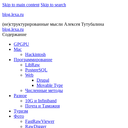
Skip to main content
Skip to search
blog.lexa.ru
(не)структурированные мысли Алексея Тутубалина
blog.lexa.ru
Содержание
GPGPU
Mac
Hackintosh
Программирование
LibRaw
PostgreSQL
Web
Drupal
Movable Type
Численные методы
Разное
10G и Infiniband
Почта и Таможня
Туризм
Фото
FastRawViewer
RawDigger