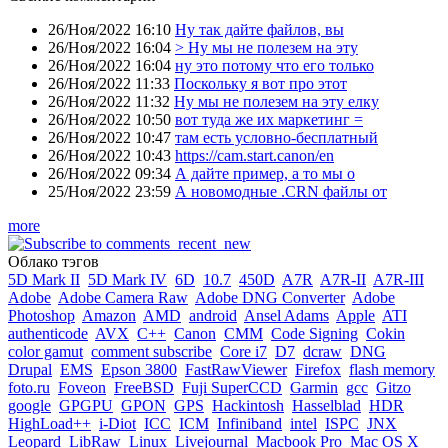
26/Ноя/2022 16:10
Ну так дайте файлов, вы
26/Ноя/2022 16:04
> Ну мы не полезем на эту
26/Ноя/2022 16:04
ну это потому что его только
26/Ноя/2022 11:33
Поскольку я вот про этот
26/Ноя/2022 11:32
Ну мы не полезем на эту елку
26/Ноя/2022 10:50
вот туда же их маркетинг =
26/Ноя/2022 10:47
там есть условно-бесплатный
26/Ноя/2022 10:43
https://cam.start.canon/en
26/Ноя/2022 09:34
А дайте пример, а то мы о
25/Ноя/2022 23:59
А новомодные .CRN файлы от
more
Облако тэгов
5D Mark II
5D Mark IV
6D
10.7
450D
A7R
A7R-II
A7R-III
Adobe
Adobe Camera Raw
Adobe DNG Converter
Adobe
Photoshop
Amazon
AMD
android
Ansel Adams
Apple
ATI
authenticode
AVX
C++
Canon
CMM
Code Signing
Cokin
color gamut
comment subscribe
Core i7
D7
dcraw
DNG
Drupal
EMS
Epson 3800
FastRawViewer
Firefox
flash memory
foto.ru
Foveon
FreeBSD
Fuji SuperCCD
Garmin
gcc
Gitzo
google
GPGPU
GPON
GPS
Hackintosh
Hasselblad
HDR
HighLoad++
i-Diot
ICC
ICM
Infiniband
intel
ISPC
JNX
Leopard
LibRaw
Linux
Livejournal
Macbook Pro
Mac OS X