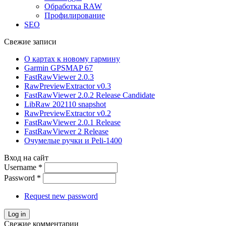
Обработка RAW
Профилирование
SEO
Свежие записи
О картах к новому гармину
Garmin GPSMAP 67
FastRawViewer 2.0.3
RawPreviewExtractor v0.3
FastRawViewer 2.0.2 Release Candidate
LibRaw 202110 snapshot
RawPreviewExtractor v0.2
FastRawViewer 2.0.1 Release
FastRawViewer 2 Release
Очумелые ручки и Peli-1400
Вход на сайт
Username
*
Password
*
Request new password
Свежие комментарии