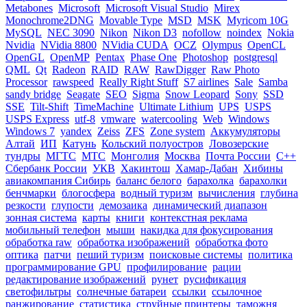
Metabones
Microsoft
Microsoft Visual Studio
Mirex
Monochrome2DNG
Movable Type
MSD
MSK
Myricom 10G
MySQL
NEC 3090
Nikon
Nikon D3
nofollow
noindex
Nokia
Nvidia
NVidia 8800
NVidia CUDA
OCZ
Olympus
OpenCL
OpenGL
OpenMP
Pentax
Phase One
Photoshop
postgresql
QML
Qt
Radeon
RAID
RAW
RawDigger
Raw Photo
Processor
rawspeed
Really Right Stuff
S7 airlines
Sale
Samba
sandy bridge
Seagate
SEO
Sigma
Snow Leopard
Sony
SSD
SSE
Tilt-Shift
TimeMachine
Ultimate Lithium
UPS
USPS
USPS Express
utf-8
vmware
watercooling
Web
Windows
Windows 7
yandex
Zeiss
ZFS
Zone system
Аккумуляторы
Алтай
ИП
Катунь
Кольский полуостров
Ловозерские
тундры
МГТС
МТС
Монголия
Москва
Почта России
С++
Сбербанк России
УКВ
Хакинтош
Хамар-Дабан
Хибины
авиакомпания Сибирь
баланс белого
барахолка
барахолки
бенчмарки
блогосфера
водный туризм
вычисления
глубина
резкости
глупости
демозаика
динамический диапазон
зонная система
карты
книги
контекстная реклама
мобильный телефон
мыши
накидка для фокусирования
обработка raw
обработка изображений
обработка фото
оптика
патчи
пеший туризм
поисковые системы
политика
программирование GPU
профилирование
рации
редактирование изображений
рунет
русификация
светофильтры
солнечные батареи
ссылки
ссылочное
ранжирование
статистика
струйные принтеры
таможня