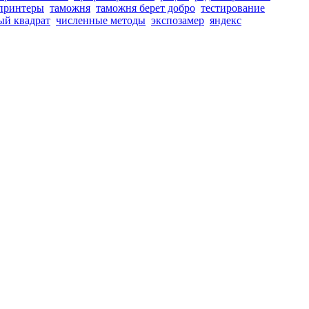
принтеры
таможня
таможня берет добро
тестирование
ый квадрат
численные методы
экспозамер
яндекс