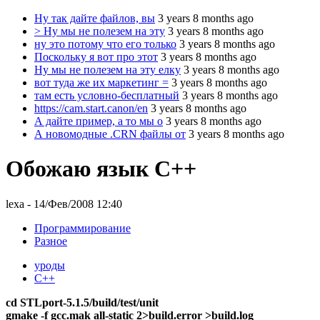
Ну так дайте файлов, вы
3 years 8 months ago
> Ну мы не полезем на эту
3 years 8 months ago
ну это потому что его только
3 years 8 months ago
Поскольку я вот про этот
3 years 8 months ago
Ну мы не полезем на эту елку
3 years 8 months ago
вот туда же их маркетинг =
3 years 8 months ago
там есть условно-бесплатный
3 years 8 months ago
https://cam.start.canon/en
3 years 8 months ago
А дайте пример, а то мы о
3 years 8 months ago
А новомодные .CRN файлы от
3 years 8 months ago
Обожаю язык C++
lexa
- 14/Фев/2008 12:40
Программирование
Разное
уроды
C++
cd STLport-5.1.5/build/test/unit
gmake -f gcc.mak all-static 2>build.error >build.log