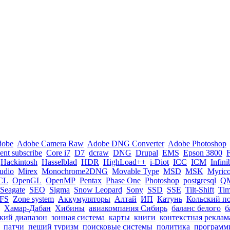
dobe
Adobe Camera Raw
Adobe DNG Converter
Adobe Photoshop
nt subscribe
Core i7
D7
dcraw
DNG
Drupal
EMS
Epson 3800
Hackintosh
Hasselblad
HDR
HighLoad++
i-Diot
ICC
ICM
Infin
tudio
Mirex
Monochrome2DNG
Movable Type
MSD
MSK
Myric
CL
OpenGL
OpenMP
Pentax
Phase One
Photoshop
postgresql
Q
Seagate
SEO
Sigma
Snow Leopard
Sony
SSD
SSE
Tilt-Shift
Ti
FS
Zone system
Аккумуляторы
Алтай
ИП
Катунь
Кольский п
Хамар-Дабан
Хибины
авиакомпания Сибирь
баланс белого
б
кий диапазон
зонная система
карты
книги
контекстная реклам
патчи
пеший туризм
поисковые системы
политика
программ