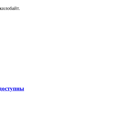
килобайт.
едоступны