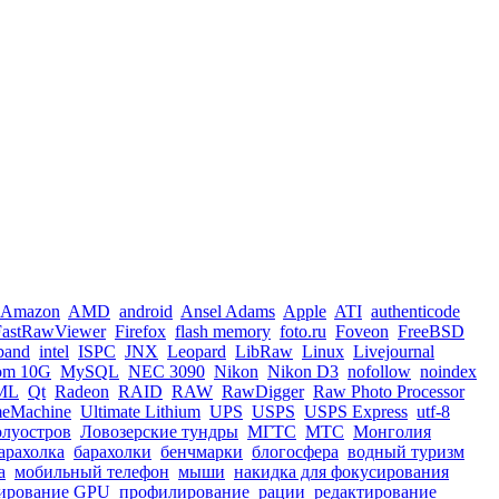
Amazon
AMD
android
Ansel Adams
Apple
ATI
authenticode
FastRawViewer
Firefox
flash memory
foto.ru
Foveon
FreeBSD
iband
intel
ISPC
JNX
Leopard
LibRaw
Linux
Livejournal
om 10G
MySQL
NEC 3090
Nikon
Nikon D3
nofollow
noindex
ML
Qt
Radeon
RAID
RAW
RawDigger
Raw Photo Processor
meMachine
Ultimate Lithium
UPS
USPS
USPS Express
utf-8
олуостров
Ловозерские тундры
МГТС
МТС
Монголия
арахолка
барахолки
бенчмарки
блогосфера
водный туризм
а
мобильный телефон
мыши
накидка для фокусирования
ирование GPU
профилирование
рации
редактирование