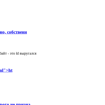
но, собственн
айт - это ld выругался
tml">ht
рого не призна