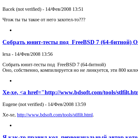
Bacek (not verified)
- 14/Фев/2008 13:51
Чтож ты ты такое от него захотел-то???
Собрать юнит-тесты под FreeBSD 7 (64-битной) О
lexa
- 14/Фев/2008 13:56
Собрать юнит-тесты под FreeBSD 7 (64-битной)
Оно, собственно, компилируется но не линкуется, эти 800 килоб
Хе-хе, <a href="http://www.bdsoft.com/tools/stlfilt.h
Eugene (not verified)
- 14/Фев/2008 13:59
Хе-хе,
http://www.bdsoft.com/tools/stlfilt.html
.
Я как-то правил код, первоначальный автор кото