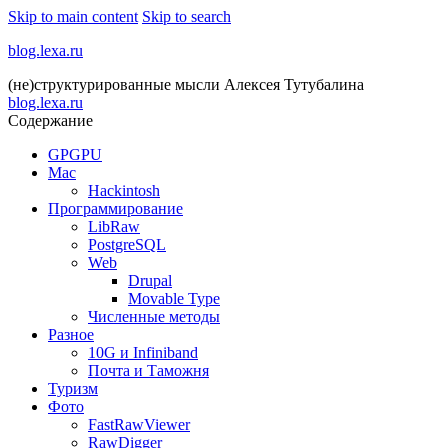
Skip to main content
Skip to search
blog.lexa.ru
(не)структурированные мысли Алексея Тутубалина
blog.lexa.ru
Содержание
GPGPU
Mac
Hackintosh
Программирование
LibRaw
PostgreSQL
Web
Drupal
Movable Type
Численные методы
Разное
10G и Infiniband
Почта и Таможня
Туризм
Фото
FastRawViewer
RawDigger