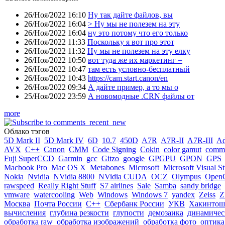
26/Ноя/2022 16:10
Ну так дайте файлов, вы
26/Ноя/2022 16:04
> Ну мы не полезем на эту
26/Ноя/2022 16:04
ну это потому что его только
26/Ноя/2022 11:33
Поскольку я вот про этот
26/Ноя/2022 11:32
Ну мы не полезем на эту елку
26/Ноя/2022 10:50
вот туда же их маркетинг =
26/Ноя/2022 10:47
там есть условно-бесплатный
26/Ноя/2022 10:43
https://cam.start.canon/en
26/Ноя/2022 09:34
А дайте пример, а то мы о
25/Ноя/2022 23:59
А новомодные .CRN файлы от
more
Облако тэгов
5D Mark II
5D Mark IV
6D
10.7
450D
A7R
A7R-II
A7R-III
A
AVX
C++
Canon
CMM
Code Signing
Cokin
color gamut
comme
Fuji SuperCCD
Garmin
gcc
Gitzo
google
GPGPU
GPON
GPS
Macbook Pro
Mac OS X
Metabones
Microsoft
Microsoft Visual S
Nokia
Nvidia
NVidia 8800
NVidia CUDA
OCZ
Olympus
Open
rawspeed
Really Right Stuff
S7 airlines
Sale
Samba
sandy bridge
vmware
watercooling
Web
Windows
Windows 7
yandex
Zeiss
Z
Москва
Почта России
С++
Сбербанк России
УКВ
Хакинтош
вычисления
глубина резкости
глупости
демозаика
динамичес
обработка raw
обработка изображений
обработка фото
оптика