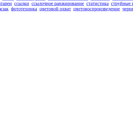
атареи
ссылки
ссылочное ранжирование
статистика
струйные 
кзак
фототехника
цветовой охват
цветовоспроизведение
черн