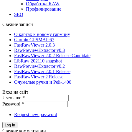
Обработка RAW
Профилирование
SEO
Свежие записи
О картах к новому гармину
Garmin GPSMAP 67
FastRawViewer 2.0.3
RawPreviewExtractor v0.3
FastRawViewer 2.0.2 Release Candidate
LibRaw 202110 snapshot
RawPreviewExtractor v0.2
FastRawViewer 2.0.1 Release
FastRawViewer 2 Release
Очумелые ручки и Peli-1400
Вход на сайт
Username
*
Password
*
Request new password
Свежие комментарии