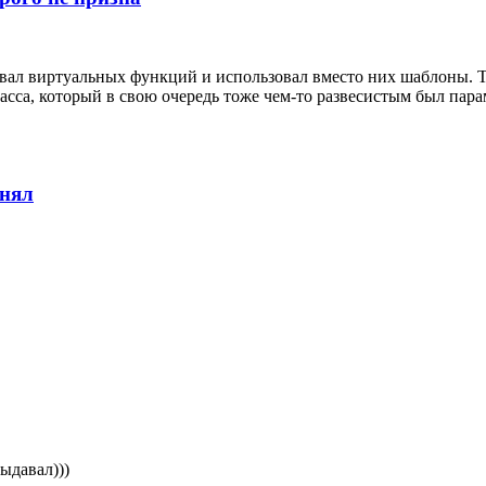
навал виртуальных функций и использовал вместо них шаблоны. 
сса, который в свою очередь тоже чем-то развесистым был парам
онял
выдавал)))