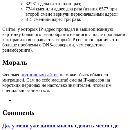
32231 сделали это один раз;
7744 сменили адрес два раза (из них 6577 при
второй смене вернули первоначальный адрес);
315 сменили адрес три раза.
Сайты, у которых IP-адрес пропадал в вышеописанную
картинку большого разнообразия не вносят: после пропадания
как правило возвращается старый IP (т.е. пропадания - это
больше проблемы с DNS-серверами, чем следствие
ренамберинга).
Мораль
Феномен
пятничных сайтов
не может быть объяснен
миграцией. Сам по себе масштаб смены IP-адресов на
коротких периодах не настолько значителен, чтобы им
специально заниматься.
Comments
Да, у меня уже давно мысль сделать место где