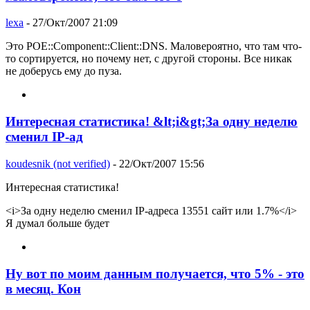
lexa
- 27/Окт/2007 21:09
Это POE::Component::Client::DNS. Маловероятно, что там что-
то сортируется, но почему нет, с другой стороны. Все никак
не доберусь ему до пуза.
Интересная статистика! &lt;i&gt;За одну неделю
сменил IP-ад
koudesnik (not verified)
- 22/Окт/2007 15:56
Интересная статистика!
<i>За одну неделю сменил IP-адреса 13551 сайт или 1.7%</i>
Я думал больше будет
Ну вот по моим данным получается, что 5% - это
в месяц. Кон