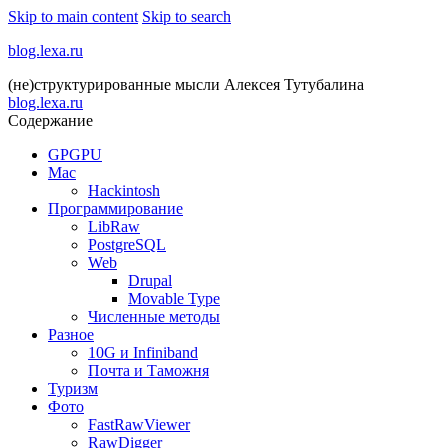
Skip to main content
Skip to search
blog.lexa.ru
(не)структурированные мысли Алексея Тутубалина
blog.lexa.ru
Содержание
GPGPU
Mac
Hackintosh
Программирование
LibRaw
PostgreSQL
Web
Drupal
Movable Type
Численные методы
Разное
10G и Infiniband
Почта и Таможня
Туризм
Фото
FastRawViewer
RawDigger