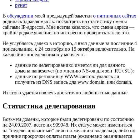
рунет
В
обсуждении
моей предыдущей заметки
о пятничных сайтах
родилась здравая мысль: посмотреть на статистику смены
сайтами IP-адресов. Мне всегда казалось, что смена адреса —
крайне редкое явление, но интересно проверить так ли это.
Не углубляясь далеко в историю, я взял данные за последние 4
понедельника, с 24 сентября по 15 октября включительно. На
каждый из понедельников у меня есть:
данные по делегированию: имеется ли для данного
домена nameserver (по мнению NS-ов для зон .RU/.SU);
данные по резолвингу WWW-сайтов: удалось ли
получить из DNS запись для www.domain. или domain.
Из этого удается извлечь достаточно любопытные данные.
Статистика делегирования
Возьмем домены, которые были делегированы по состоянию
на 24.09.2007, всего их 909948. Их статус может измениться
на "неделегированный" либо по желанию владельца, либо по
причине просрочки оплаты платы (ежедневно оканчивается