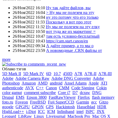
26/Ноя/2022 16:10
Ну так дайте файлов, вы
26/Ноя/2022 16:04
> Ну мы не полезем на эту
26/Ноя/2022 16:04
ну это потому что его только
26/Ноя/2022 11:33
Поскольку я вот про этот
26/Ноя/2022 11:32
Ну мы не полезем на эту елку
26/Ноя/2022 10:50
вот туда же их маркетинг =
26/Ноя/2022 10:47
там есть условно-бесплатный
26/Ноя/2022 10:43
https://cam.start.canon/en
26/Ноя/2022 09:34
А дайте пример, а то мы о
25/Ноя/2022 23:59
А новомодные .CRN файлы от
more
Облако тэгов
5D Mark II
5D Mark IV
6D
10.7
450D
A7R
A7R-II
A7R-III
Adobe
Adobe Camera Raw
Adobe DNG Converter
Adobe
Photoshop
Amazon
AMD
android
Ansel Adams
Apple
ATI
authenticode
AVX
C++
Canon
CMM
Code Signing
Cokin
color gamut
comment subscribe
Core i7
D7
dcraw
DNG
Drupal
EMS
Epson 3800
FastRawViewer
Firefox
flash memory
foto.ru
Foveon
FreeBSD
Fuji SuperCCD
Garmin
gcc
Gitzo
google
GPGPU
GPON
GPS
Hackintosh
Hasselblad
HDR
HighLoad++
i-Diot
ICC
ICM
Infiniband
intel
ISPC
JNX
Leopard
LibRaw
Linux
Livejournal
Macbook Pro
Mac OS X