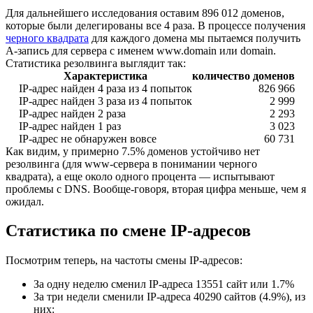
Для дальнейшего исследования оставим 896 012 доменов,
которые были делегированы все 4 раза. В процессе получения
черного квадрата
для каждого домена мы пытаемся получить
A-запись для сервера с именем www.domain или domain.
Статистика резолвинга выглядит так:
Характеристика
количество доменов
IP-адрес найден 4 раза из 4 попыток
826 966
IP-адрес найден 3 раза из 4 попыток
2 999
IP-адрес найден 2 раза
2 293
IP-адрес найден 1 раз
3 023
IP-адрес не обнаружен вовсе
60 731
Как видим, у примерно 7.5% доменов устойчиво нет
резолвинга (для www-сервера в понимании черного
квадрата), а еще около одного процента — испытывают
проблемы с DNS. Вообще-говоря, вторая цифра меньше, чем я
ожидал.
Статистика по смене IP-адресов
Посмотрим теперь, на частоты смены IP-адресов:
За одну неделю сменил IP-адреса 13551 сайт или 1.7%
За три недели сменили IP-адреса 40290 сайтов (4.9%), из
них: