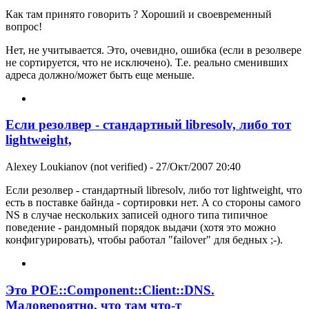
Как там принято говорить ? Хороший и своевременный
вопрос!
Нет, не учитывается. Это, очевидно, ошибка (если в резолвере
не сортируется, что не исключено). Т.е. реально сменивших
адреса должно/может быть еще меньше.
Если резолвер - стандартный libresolv, либо тот
lightweight,
Alexey Loukianov (not verified)
- 27/Окт/2007 20:40
Если резолвер - стандартный libresolv, либо тот lightweight, что
есть в поставке байнда - сортировки нет. А со стороны самого
NS в случае нескольких записей одного типа типичное
поведение - рандомный порядок выдачи (хотя это можно
конфигурировать), чтобы работал "failover" для бедных ;-).
Это POE::Component::Client::DNS.
Маловероятно, что там что-т