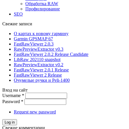
Обработка RAW
Профилирование
SEO
Свежие записи
О картах к новому гармину
Garmin GPSMAP 67
FastRawViewer 2.0.3
RawPreviewExtractor v0.3
FastRawViewer 2.0.2 Release Candidate
LibRaw 202110 snapshot
RawPreviewExtractor v0.2
FastRawViewer 2.0.1 Release
FastRawViewer 2 Release
Очумелые ручки и Peli-1400
Вход на сайт
Username
*
Password
*
Request new password
Свежие комментарии