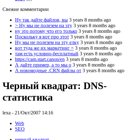
Свежие комментарии
Ну так дайте файлов, вы
3 years 8 months ago
> Ну мы не полезем на эту
3 years 8 months ago
ну это потому что его только
3 years 8 months ago
Поскольку я вот про этот
3 years 8 months ago
Ну мы не полезем на эту елку
3 years 8 months ago
вот туда же их маркетинг =
3 years 8 months ago
там есть условно-бесплатный
3 years 8 months ago
https://cam.start.canon/en
3 years 8 months ago
А дайте пример, а то мы о
3 years 8 months ago
А новомодные .CRN файлы от
3 years 8 months ago
Черный квадрат: DNS-
статистика
lexa
- 21/Окт/2007 14:16
Web
SEO
черный квадрат