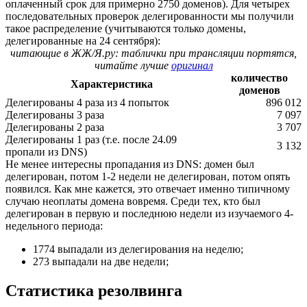
оплаченный срок для примерно 2750 доменов). Для четырех
последовательных проверок делегированности мы получили
такое распределение (учитываются только домены,
делегированные на 24 сентября):
читающие в ЖЖ/Я.ру: таблички при трансляции портятся,
читайте лучше
оригинал
количество
Характеристика
доменов
Делегированы 4 раза из 4 попыток
896 012
Делегированы 3 раза
7 097
Делегированы 2 раза
3 707
Делегированы 1 раз (т.е. после 24.09
3 132
пропали из DNS)
Не менее интересны пропадания из DNS: домен был
делегирован, потом 1-2 недели не делегирован, потом опять
появился. Как мне кажется, это отвечает именно типичному
случаю неоплаты домена вовремя. Среди тех, кто был
делегирован в первую и последнюю недели из изучаемого 4-
недельного периода:
1774 выпадали из делегирования на неделю;
273 выпадали на две недели;
Статистика резолвинга