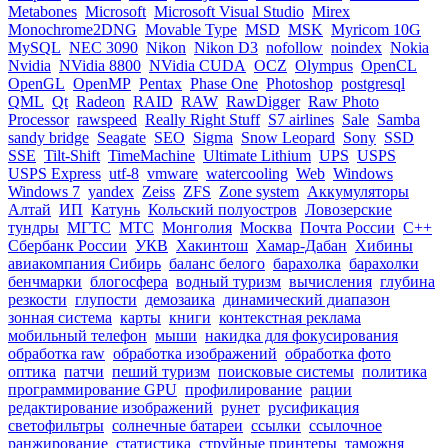
Metabones
Microsoft
Microsoft Visual Studio
Mirex
Monochrome2DNG
Movable Type
MSD
MSK
Myricom 10G
MySQL
NEC 3090
Nikon
Nikon D3
nofollow
noindex
Nokia
Nvidia
NVidia 8800
NVidia CUDA
OCZ
Olympus
OpenCL
OpenGL
OpenMP
Pentax
Phase One
Photoshop
postgresql
QML
Qt
Radeon
RAID
RAW
RawDigger
Raw Photo
Processor
rawspeed
Really Right Stuff
S7 airlines
Sale
Samba
sandy bridge
Seagate
SEO
Sigma
Snow Leopard
Sony
SSD
SSE
Tilt-Shift
TimeMachine
Ultimate Lithium
UPS
USPS
USPS Express
utf-8
vmware
watercooling
Web
Windows
Windows 7
yandex
Zeiss
ZFS
Zone system
Аккумуляторы
Алтай
ИП
Катунь
Кольский полуостров
Ловозерские
тундры
МГТС
МТС
Монголия
Москва
Почта России
С++
Сбербанк России
УКВ
Хакинтош
Хамар-Дабан
Хибины
авиакомпания Сибирь
баланс белого
барахолка
барахолки
бенчмарки
блогосфера
водный туризм
вычисления
глубина
резкости
глупости
демозаика
динамический диапазон
зонная система
карты
книги
контекстная реклама
мобильный телефон
мыши
накидка для фокусирования
обработка raw
обработка изображений
обработка фото
оптика
патчи
пеший туризм
поисковые системы
политика
программирование GPU
профилирование
рации
редактирование изображений
рунет
русификация
светофильтры
солнечные батареи
ссылки
ссылочное
ранжирование
статистика
струйные принтеры
таможня