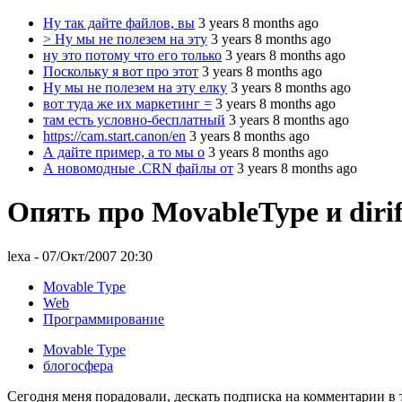
Ну так дайте файлов, вы
3 years 8 months ago
> Ну мы не полезем на эту
3 years 8 months ago
ну это потому что его только
3 years 8 months ago
Поскольку я вот про этот
3 years 8 months ago
Ну мы не полезем на эту елку
3 years 8 months ago
вот туда же их маркетинг =
3 years 8 months ago
там есть условно-бесплатный
3 years 8 months ago
https://cam.start.canon/en
3 years 8 months ago
А дайте пример, а то мы о
3 years 8 months ago
А новомодные .CRN файлы от
3 years 8 months ago
Опять про MovableType и diri
lexa
- 07/Окт/2007 20:30
Movable Type
Web
Программирование
Movable Type
блогосфера
Сегодня меня порадовали, дескать подписка на комментарии в т