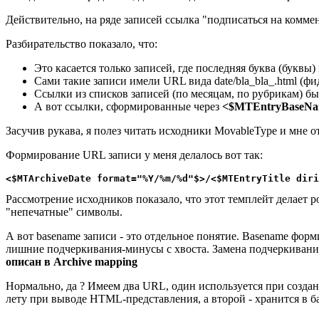
Действительно, на ряде записей ссылка "подписаться на комме
Разбирательство показало, что:
Это касается только записей, где последняя буква (буквы
Сами такие записи имели URL вида date/bla_bla_.html (фид
Ссылки из списков записей (по месяцам, по рубрикам) б
А вот ссылки, сформированные через
<$MTEntryBaseNa
Засучив рукава, я полез читать исходники MovableType и мне 
Формирование URL записи у меня делалось вот так:
<$MTArchiveDate format="%Y/%m/%d"$>/<$MTEntryTitle diri
Рассмотрение исходников показало, что этот темплейт делает ров
"непечатные" символы.
А вот basename записи - это отдельное понятие. Basename форм
лишние подчеркивания-минусы с хвоста. Замена подчеркивани
описан в Archive mapping
Нормально, да ? Имеем два URL, один используется при создани
лету при выводе HTML-представления, а второй - хранится в ба