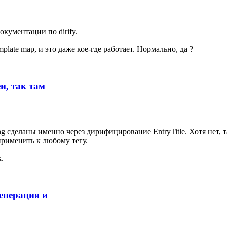
окументации по dirify.
ate map, и это даже кое-где работает. Нормально, да ?
и, так там
ng сделаны именно через дирифицирование EntryTitle. Хотя нет,
применить к любому тегу.
.
генерация и