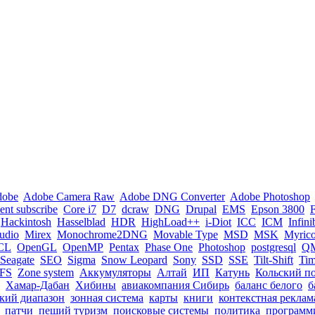
dobe
Adobe Camera Raw
Adobe DNG Converter
Adobe Photoshop
nt subscribe
Core i7
D7
dcraw
DNG
Drupal
EMS
Epson 3800
Hackintosh
Hasselblad
HDR
HighLoad++
i-Diot
ICC
ICM
Infin
tudio
Mirex
Monochrome2DNG
Movable Type
MSD
MSK
Myric
CL
OpenGL
OpenMP
Pentax
Phase One
Photoshop
postgresql
Q
Seagate
SEO
Sigma
Snow Leopard
Sony
SSD
SSE
Tilt-Shift
Ti
FS
Zone system
Аккумуляторы
Алтай
ИП
Катунь
Кольский п
Хамар-Дабан
Хибины
авиакомпания Сибирь
баланс белого
б
кий диапазон
зонная система
карты
книги
контекстная реклам
патчи
пеший туризм
поисковые системы
политика
программ