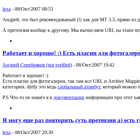
lexa
- 08/Окт/2007 08:53
Андрей, это был рекомендованый (!) хак для MT 3.3, прямо из д
А претензия вообще к другому. Мы вычисляем URL на этапе templ
Работает и хорошо! :) Есть плагин для фотогалере
Андрей Серебряков (not verified)
- 08/Окт/2007 19:42
Работает и хорошо! :)
Есть плагин для фотогалереи, так там все URL и Archive Mappi
категории. dirify это ведь
глобальный атрибут
, который можно 
P.S Что-то не нашёл я в
документации
информации про этот хак
Я могу еще раз повторить суть претензии а) есть 
lexa
- 08/Окт/2007 20:30