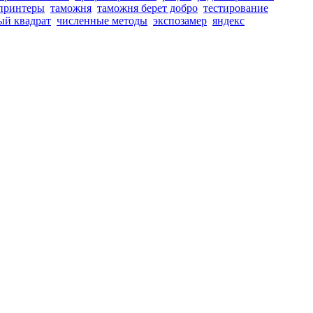
принтеры
таможня
таможня берет добро
тестирование
ый квадрат
численные методы
экспозамер
яндекс