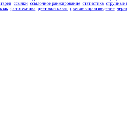
атареи
ссылки
ссылочное ранжирование
статистика
струйные 
кзак
фототехника
цветовой охват
цветовоспроизведение
черн