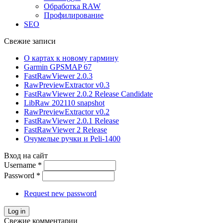
Обработка RAW
Профилирование
SEO
Свежие записи
О картах к новому гармину
Garmin GPSMAP 67
FastRawViewer 2.0.3
RawPreviewExtractor v0.3
FastRawViewer 2.0.2 Release Candidate
LibRaw 202110 snapshot
RawPreviewExtractor v0.2
FastRawViewer 2.0.1 Release
FastRawViewer 2 Release
Очумелые ручки и Peli-1400
Вход на сайт
Username
*
Password
*
Request new password
Свежие комментарии