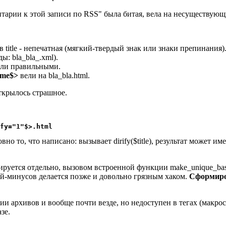
нтарии к этой записи по RSS" была битая, вела на несуществую
) в title - непечатная (мягкий-твердый знак или знаки препинан
ы: bla_bla_.xml).
ыли правильными.
me$>
вели на bla_bla.html.
открылось страшное.
fy="1"$>.html
но то, что написано: вызывает dirify($title), результат может и
ируется отдельно, вызовом встроенной функции make_unique_basen
й-минусов делается позже и довольно грязным хаком.
Сформиро
и архивов и вообще почти везде, но недоступен в тегах (макроса
зе.