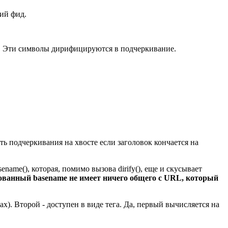
щий фид.
ия). Эти символы дирифицируются в подчеркивание.
меть подчеркивания на хвосте если заголовок кончается на
ame(), которая, помимо вызова dirify(), еще и скусывает
ванный basename не имеет ничего общего с URL, который
х). Второй - доступен в виде тега. Да, первый вычисляется на