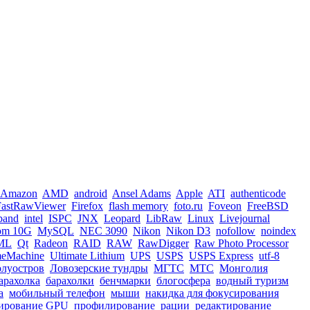
Amazon
AMD
android
Ansel Adams
Apple
ATI
authenticode
FastRawViewer
Firefox
flash memory
foto.ru
Foveon
FreeBSD
iband
intel
ISPC
JNX
Leopard
LibRaw
Linux
Livejournal
om 10G
MySQL
NEC 3090
Nikon
Nikon D3
nofollow
noindex
ML
Qt
Radeon
RAID
RAW
RawDigger
Raw Photo Processor
meMachine
Ultimate Lithium
UPS
USPS
USPS Express
utf-8
олуостров
Ловозерские тундры
МГТС
МТС
Монголия
арахолка
барахолки
бенчмарки
блогосфера
водный туризм
а
мобильный телефон
мыши
накидка для фокусирования
ирование GPU
профилирование
рации
редактирование