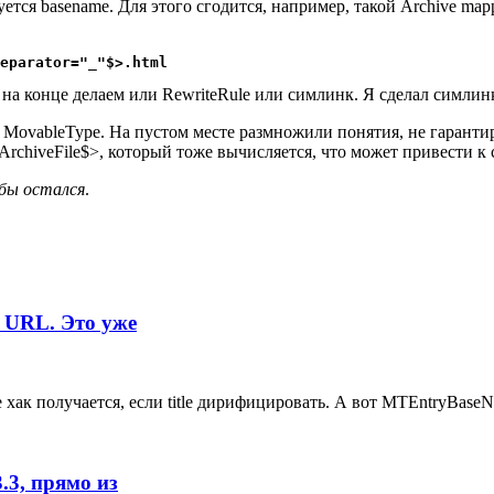
ся basename. Для этого сгодится, например, такой Archive mappi
eparator="_"$>.html
на конце делаем или RewriteRule или симлинк. Я сделал симлин
е MovableType. На пустом месте размножили понятия, не гарант
MTArchiveFile$>, который тоже вычисляется, что может привести к
 бы остался
.
я URL. Это уже
е хак получается, если title дирифицировать. А вот MTEntryBas
.3, прямо из