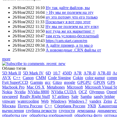
26/Ноя/2022 16:10
Ну так дайте файлов, вы
26/Ноя/2022 16:04
> Ну мы не полезем на эту
26/Ноя/2022 16:04
ну это потому что его только
26/Ноя/2022 11:33
Поскольку я вот про этот
26/Ноя/2022 11:32
Ну мы не полезем на эту елку
26/Ноя/2022 10:50
вот туда же их маркетинг =
26/Ноя/2022 10:47
там есть условно-бесплатный
26/Ноя/2022 10:43
https://cam.start.canon/en
26/Ноя/2022 09:34
А дайте пример, а то мы о
25/Ноя/2022 23:59
А новомодные .CRN файлы от
more
Облако тэгов
5D Mark II
5D Mark IV
6D
10.7
450D
A7R
A7R-II
A7R-III
A
AVX
C++
Canon
CMM
Code Signing
Cokin
color gamut
comme
Fuji SuperCCD
Garmin
gcc
Gitzo
google
GPGPU
GPON
GPS
Macbook Pro
Mac OS X
Metabones
Microsoft
Microsoft Visual S
Nokia
Nvidia
NVidia 8800
NVidia CUDA
OCZ
Olympus
Open
rawspeed
Really Right Stuff
S7 airlines
Sale
Samba
sandy bridge
vmware
watercooling
Web
Windows
Windows 7
yandex
Zeiss
Z
Москва
Почта России
С++
Сбербанк России
УКВ
Хакинтош
вычисления
глубина резкости
глупости
демозаика
динамичес
обработка raw
обработка изображений
обработка фото
оптика