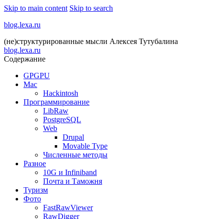
Skip to main content
Skip to search
blog.lexa.ru
(не)структурированные мысли Алексея Тутубалина
blog.lexa.ru
Содержание
GPGPU
Mac
Hackintosh
Программирование
LibRaw
PostgreSQL
Web
Drupal
Movable Type
Численные методы
Разное
10G и Infiniband
Почта и Таможня
Туризм
Фото
FastRawViewer
RawDigger