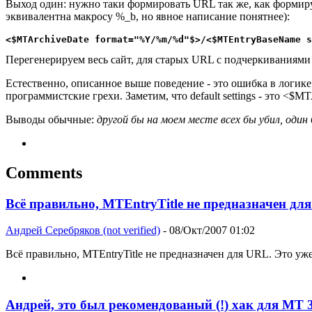
Выход один: нужно таки формировать URL так же, как формирует
эквивалентна макросу %_b, но явное написание понятнее):
<$MTArchiveDate format="%Y/%m/%d"$>/<$MTEntryBaseName s
Перегенерируем весь сайт, для старых URL с подчеркиваниями 
Естественно, описанное выше поведение - это ошибка в логик
программистские грехи. Заметим, что default settings - это <$
Выводы обычные:
другой бы на моем месте всех бы убил, один
Comments
Всё правильно, MTEntryTitle не предназначен дл
Андрей Серебряков (not verified)
- 08/Окт/2007 01:02
Всё правильно, MTEntryTitle не предназначен для URL. Это уж
Андрей, это был рекомендованый (!) хак для MT 3