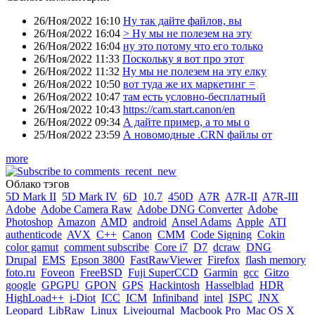
26/Ноя/2022 16:10
Ну так дайте файлов, вы
26/Ноя/2022 16:04
> Ну мы не полезем на эту
26/Ноя/2022 16:04
ну это потому что его только
26/Ноя/2022 11:33
Поскольку я вот про этот
26/Ноя/2022 11:32
Ну мы не полезем на эту елку
26/Ноя/2022 10:50
вот туда же их маркетинг =
26/Ноя/2022 10:47
там есть условно-бесплатный
26/Ноя/2022 10:43
https://cam.start.canon/en
26/Ноя/2022 09:34
А дайте пример, а то мы о
25/Ноя/2022 23:59
А новомодные .CRN файлы от
more
Облако тэгов
5D Mark II
5D Mark IV
6D
10.7
450D
A7R
A7R-II
A7R-III
Adobe
Adobe Camera Raw
Adobe DNG Converter
Adobe
Photoshop
Amazon
AMD
android
Ansel Adams
Apple
ATI
authenticode
AVX
C++
Canon
CMM
Code Signing
Cokin
color gamut
comment subscribe
Core i7
D7
dcraw
DNG
Drupal
EMS
Epson 3800
FastRawViewer
Firefox
flash memory
foto.ru
Foveon
FreeBSD
Fuji SuperCCD
Garmin
gcc
Gitzo
google
GPGPU
GPON
GPS
Hackintosh
Hasselblad
HDR
HighLoad++
i-Diot
ICC
ICM
Infiniband
intel
ISPC
JNX
Leopard
LibRaw
Linux
Livejournal
Macbook Pro
Mac OS X