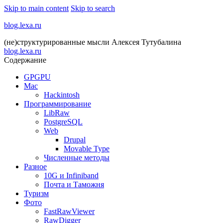
Skip to main content
Skip to search
blog.lexa.ru
(не)структурированные мысли Алексея Тутубалина
blog.lexa.ru
Содержание
GPGPU
Mac
Hackintosh
Программирование
LibRaw
PostgreSQL
Web
Drupal
Movable Type
Численные методы
Разное
10G и Infiniband
Почта и Таможня
Туризм
Фото
FastRawViewer
RawDigger