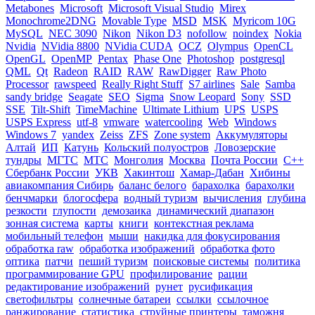
Metabones
Microsoft
Microsoft Visual Studio
Mirex
Monochrome2DNG
Movable Type
MSD
MSK
Myricom 10G
MySQL
NEC 3090
Nikon
Nikon D3
nofollow
noindex
Nokia
Nvidia
NVidia 8800
NVidia CUDA
OCZ
Olympus
OpenCL
OpenGL
OpenMP
Pentax
Phase One
Photoshop
postgresql
QML
Qt
Radeon
RAID
RAW
RawDigger
Raw Photo
Processor
rawspeed
Really Right Stuff
S7 airlines
Sale
Samba
sandy bridge
Seagate
SEO
Sigma
Snow Leopard
Sony
SSD
SSE
Tilt-Shift
TimeMachine
Ultimate Lithium
UPS
USPS
USPS Express
utf-8
vmware
watercooling
Web
Windows
Windows 7
yandex
Zeiss
ZFS
Zone system
Аккумуляторы
Алтай
ИП
Катунь
Кольский полуостров
Ловозерские
тундры
МГТС
МТС
Монголия
Москва
Почта России
С++
Сбербанк России
УКВ
Хакинтош
Хамар-Дабан
Хибины
авиакомпания Сибирь
баланс белого
барахолка
барахолки
бенчмарки
блогосфера
водный туризм
вычисления
глубина
резкости
глупости
демозаика
динамический диапазон
зонная система
карты
книги
контекстная реклама
мобильный телефон
мыши
накидка для фокусирования
обработка raw
обработка изображений
обработка фото
оптика
патчи
пеший туризм
поисковые системы
политика
программирование GPU
профилирование
рации
редактирование изображений
рунет
русификация
светофильтры
солнечные батареи
ссылки
ссылочное
ранжирование
статистика
струйные принтеры
таможня