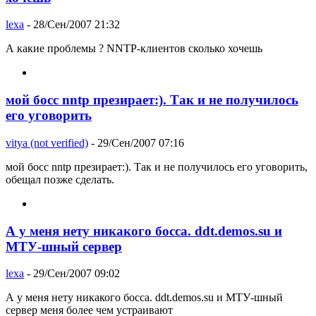
lexa
- 28/Сен/2007 21:32
А какие проблемы ? NNTP-клиентов сколько хочешь
мой босс nntp презирает:). Так и не получилось
его уговорить
vitya (not verified)
- 29/Сен/2007 07:16
мой босс nntp презирает:). Так и не получилось его уговорить,
обещал позже сделать.
А у меня нету никакого босса. ddt.demos.su и
МТУ-шный сервер
lexa
- 29/Сен/2007 09:02
А у меня нету никакого босса. ddt.demos.su и МТУ-шный
сервер меня более чем устраивают