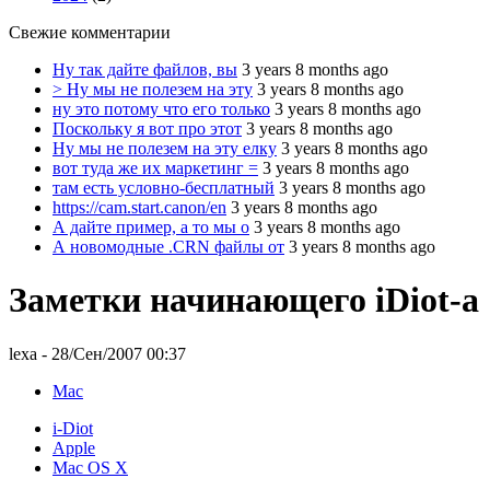
Свежие комментарии
Ну так дайте файлов, вы
3 years 8 months ago
> Ну мы не полезем на эту
3 years 8 months ago
ну это потому что его только
3 years 8 months ago
Поскольку я вот про этот
3 years 8 months ago
Ну мы не полезем на эту елку
3 years 8 months ago
вот туда же их маркетинг =
3 years 8 months ago
там есть условно-бесплатный
3 years 8 months ago
https://cam.start.canon/en
3 years 8 months ago
А дайте пример, а то мы о
3 years 8 months ago
А новомодные .CRN файлы от
3 years 8 months ago
Заметки начинающего iDiot-а
lexa
- 28/Сен/2007 00:37
Mac
i-Diot
Apple
Mac OS X