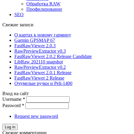
Обработка RAW
Профилирование
SEO
Свежие записи
О картах к новому гармину
Garmin GPSMAP 67
FastRawViewer 2.0.3
RawPreviewExtractor v0.3
FastRawViewer 2.0.2 Release Candidate
LibRaw 202110 snapshot
RawPreviewExtractor v0.2
FastRawViewer 2.0.1 Release
FastRawViewer 2 Release
Очумелые ручки и Peli-1400
Вход на сайт
Username
*
Password
*
Request new password
Свежие комментарии