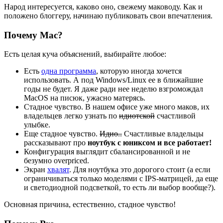
Народ интересуется, каково оно, свежему маководу. Как и
положено блоггеру, начинаю публиковать свои впечатления.
Почему Mac?
Есть целая куча объяснений, выбирайте любое:
Есть
одна программа
, которую иногда хочется
использовать. А под Windows/Linux ее в ближайшие
годы не будет. Я даже ради нее неделю взгромождал
MacOS на писюк, ужасно матерясь.
Стадное чувство. В нашем офисе уже много маков, их
владельцев легко узнать по
идиотской
счастливой
улыбке.
Еще стадное чувство.
Идио..
Счастливые владельцы
рассказывают про
ноутбук с юниксом и все работает!
Конфигурация выглядит сбалансированной и не
безумно overpriced.
Экран
хвалят
. Для ноутбука это дорогого стоит (а если
ограничиваться только моделями с IPS-матрицей, да еще
и светодиодной подсветкой, то есть ли выбор вообще?).
Основная причина, естественно, стадное чувство!