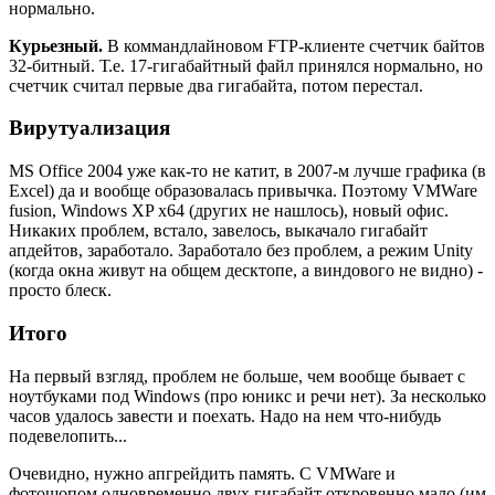
нормально.
Курьезный.
В коммандлайновом FTP-клиенте счетчик байтов
32-битный. Т.е. 17-гигабайтный файл принялся нормально, но
счетчик считал первые два гигабайта, потом перестал.
Вирутуализация
MS Office 2004 уже как-то не катит, в 2007-м лучше графика (в
Excel) да и вообще образовалась привычка. Поэтому VMWare
fusion, Windows XP x64 (других не нашлось), новый офис.
Никаких проблем, встало, завелось, выкачало гигабайт
апдейтов, заработало. Заработало без проблем, а режим Unity
(когда окна живут на общем десктопе, а виндового не видно) -
просто блеск.
Итого
На первый взгляд, проблем не больше, чем вообще бывает с
ноутбуками под Windows (про юникс и речи нет). За несколько
часов удалось завести и поехать. Надо на нем что-нибудь
подевелопить...
Очевидно, нужно апгрейдить память. С VMWare и
фотошопом одновременно двух гигабайт откровенно мало (им