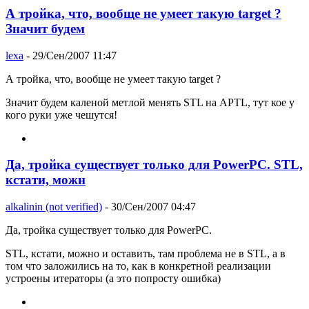
А тройка, что, вообще не умеет такую target ?
Значит будем
lexa
- 29/Сен/2007 11:47
А тройка, что, вообще не умеет такую target ?
Значит будем каленой метлой менять STL на APTL, тут кое у
кого руки уже чешутся!
Да, тройка существует только для PowerPC. STL,
кстати, можн
alkalinin (not verified)
- 30/Сен/2007 04:47
Да, тройка существует только для PowerPC.
STL, кстати, можно и оставить, там проблема не в STL, а в
том что заложились на то, как в конкретной реализации
устроены итераторы (а это попросту ошибка)