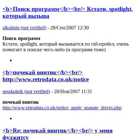
<b>Поиск программ</b><br/> Кстати, spotlight,
который вызыва
alkalinin (not verified)
- 28/Сен/2007 12:30
Поиск программ
Кстати, spotlight, который вызывается по ctrl-пробел, очень
помогает в поиске чего-либо (и программ тоже)
<b>почекай винтик</b><br/>
http://www.retrodata.co.uk/notice
neuda4nik (not verified)
- 28/Ноя/2007 11:31
почекай винтик
http://www.retrodata.co.uk/notice_apple_seagate_drives.php
<b>Re: почекай винтик</b><br/> у меня
фуджитсу