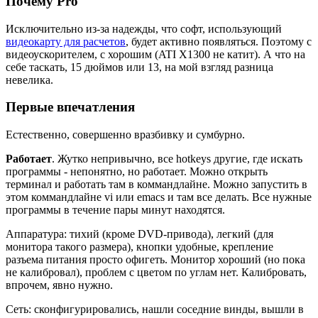
Почему Pro
Исключительно из-за надежды, что софт, использующий
видеокарту для расчетов
, будет активно появляться. Поэтому с
видеоускорителем, с хорошим (ATI X1300 не катит). А что на
себе таскать, 15 дюймов или 13, на мой взгляд разница
невелика.
Первые впечатления
Естественно, совершенно вразбивку и сумбурно.
Работает
. Жутко непривычно, все hotkeys другие, где искать
программы - непонятно, но работает. Можно открыть
терминал и работать там в коммандлайне. Можно запустить в
этом коммандлайне vi или emacs и там все делать. Все нужные
программы в течение пары минут находятся.
Аппаратура: тихий (кроме DVD-привода), легкий (для
монитора такого размера), кнопки удобные, крепление
разъема питания просто офигеть. Монитор хороший (но пока
не калибровал), проблем с цветом по углам нет. Калибровать,
впрочем, явно нужно.
Сеть: сконфигурировались, нашли соседние винды, вышли в