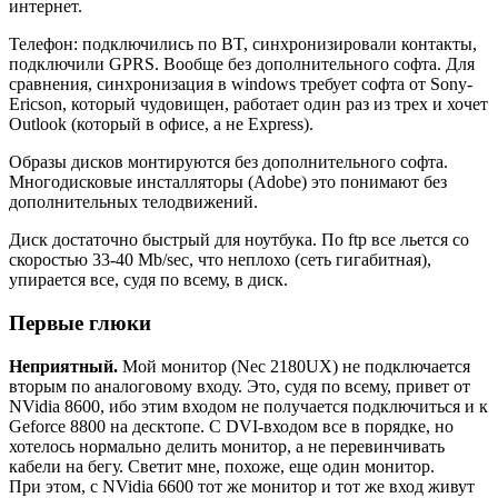
интернет.
Телефон: подключились по BT, синхронизировали контакты,
подключили GPRS. Вообще без дополнительного софта. Для
сравнения, синхронизация в windows требует софта от Sony-
Ericson, который чудовищен, работает один раз из трех и хочет
Outlook (который в офисе, а не Express).
Образы дисков монтируются без дополнительного софта.
Многодисковые инсталляторы (Adobe) это понимают без
дополнительных телодвижений.
Диск достаточно быстрый для ноутбука. По ftp все льется со
скоростью 33-40 Mb/sec, что неплохо (сеть гигабитная),
упирается все, судя по всему, в диск.
Первые глюки
Неприятный.
Мой монитор (Nec 2180UX) не подключается
вторым по аналоговому входу. Это, судя по всему, привет от
NVidia 8600, ибо этим входом не получается подключиться и к
Geforce 8800 на десктопе. С DVI-входом все в порядке, но
хотелось нормально делить монитор, а не перевинчивать
кабели на бегу. Светит мне, похоже, еще один монитор.
При этом, с NVidia 6600 тот же монитор и тот же вход живут