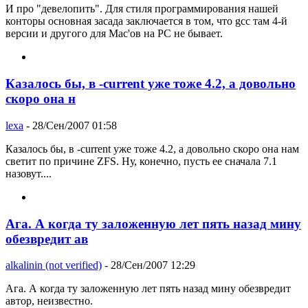
И про "девелопить". Для стиля программирования нашей
конторы основная засада заключается в том, что gcc там 4-й
версии и другого для Mac'ов на PC не бывает.
Казалось бы, в -current уже тоже 4.2, а довольно
скоро она н
lexa
- 28/Сен/2007 01:58
Казалось бы, в -current уже тоже 4.2, а довольно скоро она нам
светит по причине ZFS. Ну, конечно, пусть ее сначала 7.1
назовут....
Ага. А когда ту заложенную лет пять назад мину
обезвредит ав
alkalinin (not verified)
- 28/Сен/2007 12:29
Ага. А когда ту заложенную лет пять назад мину обезвредит
автор, неизвестно.