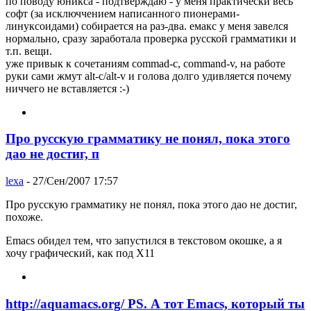
по поводу юникса - подтверждаю - у меня практически весь
софт (за исключчением написанного пионерами-
линуксоидами) собирается на раз-два. емакс у меня завелся
нормально, сразу заработала проверка русской грамматики и
т.п. вещи.
уже привык к сочетаниям commad-c, command-v, на работе
руки сами жмут alt-c/alt-v и голова долго удивляется почему
ниччего не вставляется :-)
Про русскую грамматику не понял, пока этого
дао не достиг, п
lexa
- 27/Сен/2007 17:57
Про русскую грамматику не понял, пока этого дао не достиг,
похоже.
Emacs обидел тем, что запустился в текстовом окошке, а я
хочу графический, как под X11
http://aquamacs.org/ PS. А тот Emacs, который ты