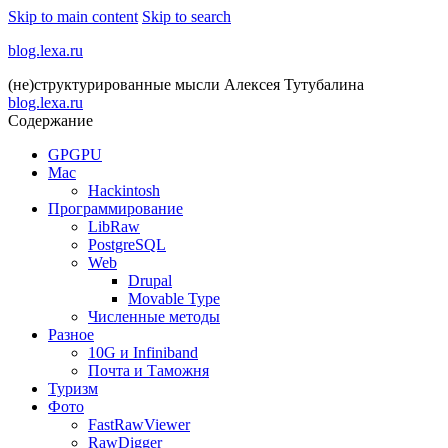
Skip to main content
Skip to search
blog.lexa.ru
(не)структурированные мысли Алексея Тутубалина
blog.lexa.ru
Содержание
GPGPU
Mac
Hackintosh
Программирование
LibRaw
PostgreSQL
Web
Drupal
Movable Type
Численные методы
Разное
10G и Infiniband
Почта и Таможня
Туризм
Фото
FastRawViewer
RawDigger