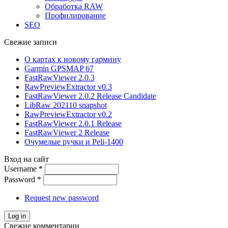
Обработка RAW
Профилирование
SEO
Свежие записи
О картах к новому гармину
Garmin GPSMAP 67
FastRawViewer 2.0.3
RawPreviewExtractor v0.3
FastRawViewer 2.0.2 Release Candidate
LibRaw 202110 snapshot
RawPreviewExtractor v0.2
FastRawViewer 2.0.1 Release
FastRawViewer 2 Release
Очумелые ручки и Peli-1400
Вход на сайт
Username
*
Password
*
Request new password
Свежие комментарии