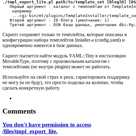
./tmpl_export_lite.pl path/to/template_set [BlogID] [DS
   Первый аргумент - каталог с темплейтам от TemplateIn
    например 

    ...cgi-bin/mt/plugins/TemplateInstaller/template_se
   Второй аргумент - ID блога (умолчание: 1)

Скрипт сохраняет только те темплейты, которые описаны в
конфигурации набора темплейтов Installer-а (config.yaml) и
одновременно имеются в базе данных.
Скрипт пытается найти модуль YAML::Tiny в инсталляции
MovableType, поэтому с произвольным каталогом с
темплейтами (не внутри plugins) может не работать.
Используйте на свой страх и риск, гарантировать поддержку
не могу (и не буду), это просто поделка на коленке, чтобы
сделать конкретную работу.
Comments
You don't have permission to access
/files/tmpl_export_lite.