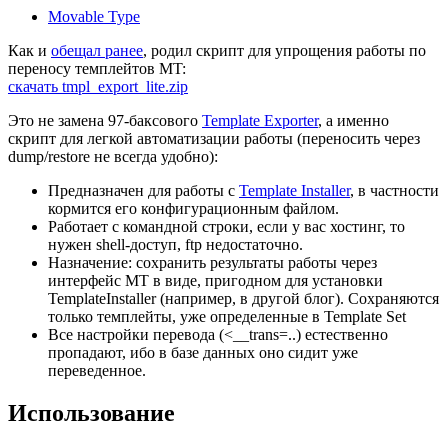
Movable Type
Как и
обещал ранее
, родил скрипт для упрощения работы по
переносу темплейтов MT:
cкачать tmpl_export_lite.zip
Это не замена 97-баксового
Template Exporter
, а именно
скрипт для легкой автоматизации работы (переносить через
dump/restore не всегда удобно):
Предназначен для работы с
Template Installer
, в частности
кормится его конфигурационным файлом.
Работает с командной строки, если у вас хостинг, то
нужен shell-доступ, ftp недостаточно.
Назначение: сохранить результаты работы через
интерфейс MT в виде, пригодном для установки
TemplateInstaller (например, в другой блог). Сохраняются
только темплейты, уже определенные в Template Set
Все настройки перевода (<__trans=..) естественно
пропадают, ибо в базе данных оно сидит уже
переведенное.
Использование