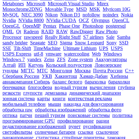
Metabones
Microsoft
Microsoft Visual Studio
Mirex
Monochrome2DNG
Movable Type
MSD
MSK
Myricom 10G
MySQL
NEC 3090
Nikon
Nikon D3
nofollow
noindex
Nokia
Nvidia
NVidia 8800
NVidia CUDA
OCZ
Olympus
OpenCL
OpenGL
OpenMP
Pentax
Phase One
Photoshop
postgresql
QML
Qt
Radeon
RAID
RAW
RawDigger
Raw Photo
Processor
rawspeed
Really Right Stuff
S7 airlines
Sale
Samba
sandy bridge
Seagate
SEO
Sigma
Snow Leopard
Sony
SSD
SSE
Tilt-Shift
TimeMachine
Ultimate Lithium
UPS
USPS
USPS Express
utf-8
vmware
watercooling
Web
Windows
Windows 7
yandex
Zeiss
ZFS
Zone system
Аккумуляторы
Алтай
ИП
Катунь
Кольский полуостров
Ловозерские
тундры
МГТС
МТС
Монголия
Москва
Почта России
С++
Сбербанк России
УКВ
Хакинтош
Хамар-Дабан
Хибины
авиакомпания Сибирь
баланс белого
барахолка
барахолки
бенчмарки
блогосфера
водный туризм
вычисления
глубина
резкости
глупости
демозаика
динамический диапазон
зонная система
карты
книги
контекстная реклама
мобильный телефон
мыши
накидка для фокусирования
обработка raw
обработка изображений
обработка фото
оптика
патчи
пеший туризм
поисковые системы
политика
программирование GPU
профилирование
рации
редактирование изображений
рунет
русификация
светофильтры
солнечные батареи
ссылки
ссылочное
ранжирование
статистика
струйные принтеры
таможня