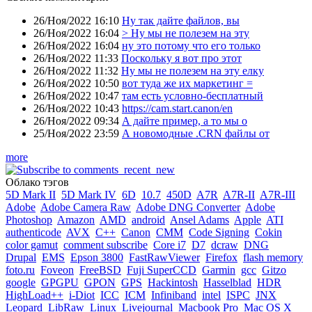
26/Ноя/2022 16:10
Ну так дайте файлов, вы
26/Ноя/2022 16:04
> Ну мы не полезем на эту
26/Ноя/2022 16:04
ну это потому что его только
26/Ноя/2022 11:33
Поскольку я вот про этот
26/Ноя/2022 11:32
Ну мы не полезем на эту елку
26/Ноя/2022 10:50
вот туда же их маркетинг =
26/Ноя/2022 10:47
там есть условно-бесплатный
26/Ноя/2022 10:43
https://cam.start.canon/en
26/Ноя/2022 09:34
А дайте пример, а то мы о
25/Ноя/2022 23:59
А новомодные .CRN файлы от
more
Облако тэгов
5D Mark II
5D Mark IV
6D
10.7
450D
A7R
A7R-II
A7R-III
Adobe
Adobe Camera Raw
Adobe DNG Converter
Adobe
Photoshop
Amazon
AMD
android
Ansel Adams
Apple
ATI
authenticode
AVX
C++
Canon
CMM
Code Signing
Cokin
color gamut
comment subscribe
Core i7
D7
dcraw
DNG
Drupal
EMS
Epson 3800
FastRawViewer
Firefox
flash memory
foto.ru
Foveon
FreeBSD
Fuji SuperCCD
Garmin
gcc
Gitzo
google
GPGPU
GPON
GPS
Hackintosh
Hasselblad
HDR
HighLoad++
i-Diot
ICC
ICM
Infiniband
intel
ISPC
JNX
Leopard
LibRaw
Linux
Livejournal
Macbook Pro
Mac OS X