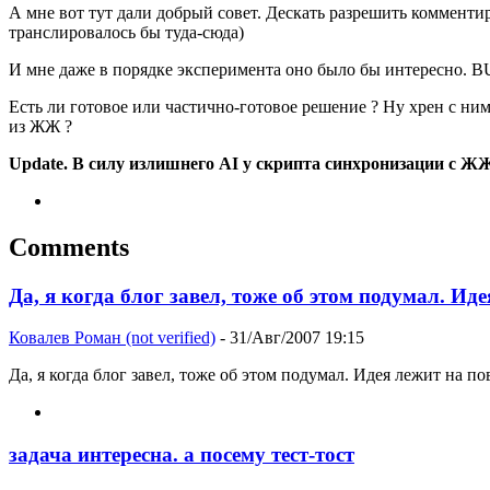
А мне вот тут дали добрый совет. Дескать разрешить комментир
транслировалось бы туда-сюда)
И мне даже в порядке эксперимента оно было бы интересно.
Есть ли готовое или частично-готовое решение ? Ну хрен с н
из ЖЖ ?
Update. В силу излишнего AI у скрипта синхронизации с Ж
Comments
Да, я когда блог завел, тоже об этом подумал. Ид
Ковалев Роман (not verified)
- 31/Авг/2007 19:15
Да, я когда блог завел, тоже об этом подумал. Идея лежит на по
задача интересна. а посему тест-тост