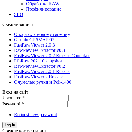
Обработка RAW
Профилирование
SEO
Свежие записи
О картах к новому гармину
Garmin GPSMAP 67
FastRawViewer 2.0.3
RawPreviewExtractor v0.3
FastRawViewer 2.0.2 Release Candidate
LibRaw 202110 snapshot
RawPreviewExtractor v0.2
FastRawViewer 2.0.1 Release
FastRawViewer 2 Release
Очумелые ручки и Peli-1400
Вход на сайт
Username
*
Password
*
Request new password
Свежие комментарии