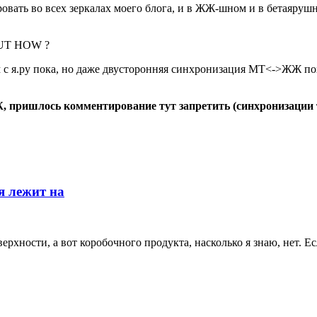
овать во всех зеркалах моего блога, и в ЖЖ-шном и в бетаярушн
 BUT HOW ?
им с я.ру пока, но даже двусторонняя синхронизация MT<->ЖЖ по
Ж, пришлось комментирование тут запретить (синхронизации 
ея лежит на
верхности, а вот коробочного продукта, насколько я знаю, нет. Е