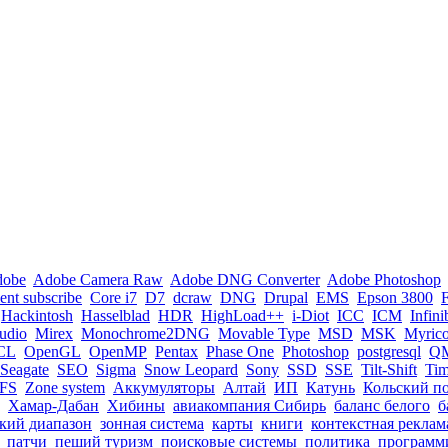
dobe
Adobe Camera Raw
Adobe DNG Converter
Adobe Photoshop
nt subscribe
Core i7
D7
dcraw
DNG
Drupal
EMS
Epson 3800
Hackintosh
Hasselblad
HDR
HighLoad++
i-Diot
ICC
ICM
Infin
tudio
Mirex
Monochrome2DNG
Movable Type
MSD
MSK
Myric
CL
OpenGL
OpenMP
Pentax
Phase One
Photoshop
postgresql
Q
Seagate
SEO
Sigma
Snow Leopard
Sony
SSD
SSE
Tilt-Shift
Ti
FS
Zone system
Аккумуляторы
Алтай
ИП
Катунь
Кольский п
Хамар-Дабан
Хибины
авиакомпания Сибирь
баланс белого
б
кий диапазон
зонная система
карты
книги
контекстная реклам
патчи
пеший туризм
поисковые системы
политика
программ