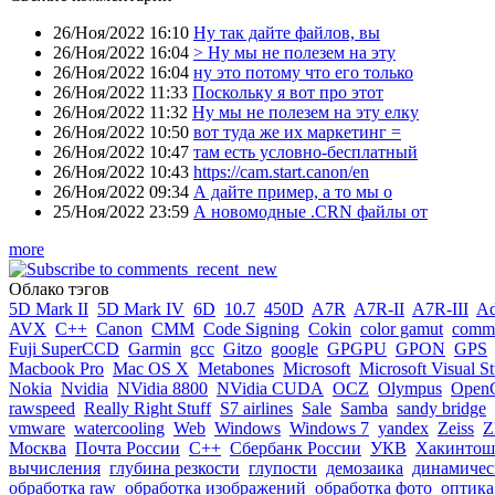
26/Ноя/2022 16:10
Ну так дайте файлов, вы
26/Ноя/2022 16:04
> Ну мы не полезем на эту
26/Ноя/2022 16:04
ну это потому что его только
26/Ноя/2022 11:33
Поскольку я вот про этот
26/Ноя/2022 11:32
Ну мы не полезем на эту елку
26/Ноя/2022 10:50
вот туда же их маркетинг =
26/Ноя/2022 10:47
там есть условно-бесплатный
26/Ноя/2022 10:43
https://cam.start.canon/en
26/Ноя/2022 09:34
А дайте пример, а то мы о
25/Ноя/2022 23:59
А новомодные .CRN файлы от
more
Облако тэгов
5D Mark II
5D Mark IV
6D
10.7
450D
A7R
A7R-II
A7R-III
A
AVX
C++
Canon
CMM
Code Signing
Cokin
color gamut
comme
Fuji SuperCCD
Garmin
gcc
Gitzo
google
GPGPU
GPON
GPS
Macbook Pro
Mac OS X
Metabones
Microsoft
Microsoft Visual S
Nokia
Nvidia
NVidia 8800
NVidia CUDA
OCZ
Olympus
Open
rawspeed
Really Right Stuff
S7 airlines
Sale
Samba
sandy bridge
vmware
watercooling
Web
Windows
Windows 7
yandex
Zeiss
Z
Москва
Почта России
С++
Сбербанк России
УКВ
Хакинтош
вычисления
глубина резкости
глупости
демозаика
динамичес
обработка raw
обработка изображений
обработка фото
оптика