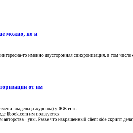
щё можно, но и
интересна-то именно двусторонняя синхронизация, в том числе 
торизации от им
имени владельца журнала) у ЖЖ есть.
де ljbook.com им пользуются.
авторства - увы. Разве что извращенный client-side скрипт делат