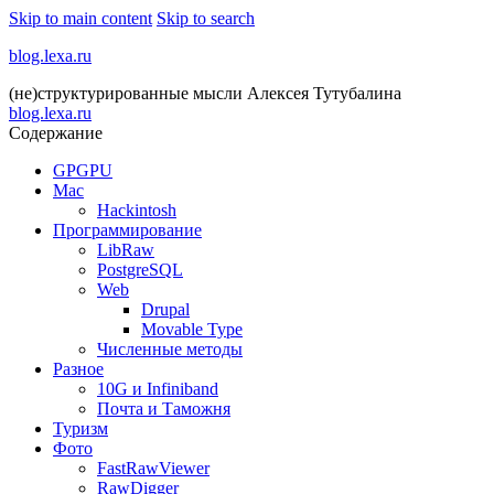
Skip to main content
Skip to search
blog.lexa.ru
(не)структурированные мысли Алексея Тутубалина
blog.lexa.ru
Содержание
GPGPU
Mac
Hackintosh
Программирование
LibRaw
PostgreSQL
Web
Drupal
Movable Type
Численные методы
Разное
10G и Infiniband
Почта и Таможня
Туризм
Фото
FastRawViewer
RawDigger