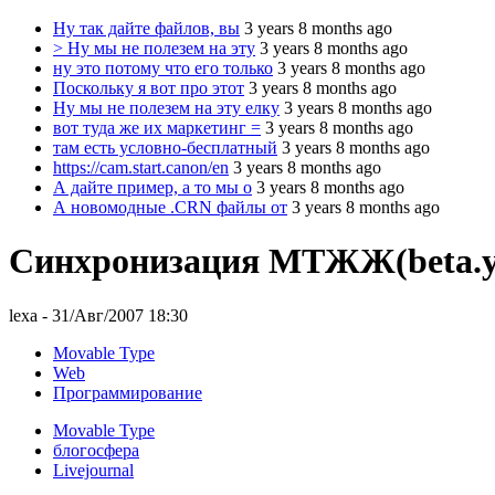
Ну так дайте файлов, вы
3 years 8 months ago
> Ну мы не полезем на эту
3 years 8 months ago
ну это потому что его только
3 years 8 months ago
Поскольку я вот про этот
3 years 8 months ago
Ну мы не полезем на эту елку
3 years 8 months ago
вот туда же их маркетинг =
3 years 8 months ago
там есть условно-бесплатный
3 years 8 months ago
https://cam.start.canon/en
3 years 8 months ago
А дайте пример, а то мы о
3 years 8 months ago
А новомодные .CRN файлы от
3 years 8 months ago
Синхронизация MTЖЖ(beta.ya.
lexa
- 31/Авг/2007 18:30
Movable Type
Web
Программирование
Movable Type
блогосфера
Livejournal