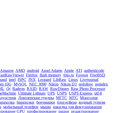
Amazon
AMD
android
Ansel Adams
Apple
ATI
authenticode
FastRawViewer
Firefox
flash memory
foto.ru
Foveon
FreeBSD
iband
intel
ISPC
JNX
Leopard
LibRaw
Linux
Livejournal
om 10G
MySQL
NEC 3090
Nikon
Nikon D3
nofollow
noindex
ML
Qt
Radeon
RAID
RAW
RawDigger
Raw Photo Processor
meMachine
Ultimate Lithium
UPS
USPS
USPS Express
utf-8
олуостров
Ловозерские тундры
МГТС
МТС
Монголия
арахолка
барахолки
бенчмарки
блогосфера
водный туризм
а
мобильный телефон
мыши
накидка для фокусирования
ирование GPU
профилирование
рации
редактирование