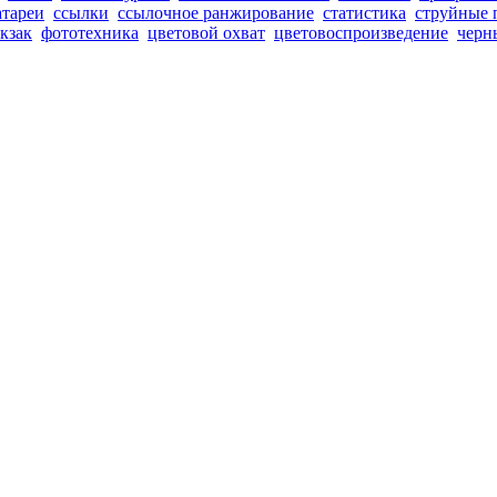
атареи
ссылки
ссылочное ранжирование
статистика
струйные 
кзак
фототехника
цветовой охват
цветовоспроизведение
черн