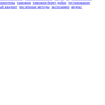
принтеры
таможня
таможня берет добро
тестирование
ый квадрат
численные методы
экспозамер
яндекс