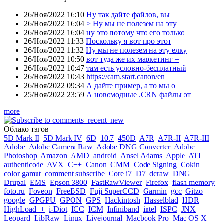
26/Ноя/2022 16:10
Ну так дайте файлов, вы
26/Ноя/2022 16:04
> Ну мы не полезем на эту
26/Ноя/2022 16:04
ну это потому что его только
26/Ноя/2022 11:33
Поскольку я вот про этот
26/Ноя/2022 11:32
Ну мы не полезем на эту елку
26/Ноя/2022 10:50
вот туда же их маркетинг =
26/Ноя/2022 10:47
там есть условно-бесплатный
26/Ноя/2022 10:43
https://cam.start.canon/en
26/Ноя/2022 09:34
А дайте пример, а то мы о
25/Ноя/2022 23:59
А новомодные .CRN файлы от
more
Облако тэгов
5D Mark II
5D Mark IV
6D
10.7
450D
A7R
A7R-II
A7R-III
Adobe
Adobe Camera Raw
Adobe DNG Converter
Adobe
Photoshop
Amazon
AMD
android
Ansel Adams
Apple
ATI
authenticode
AVX
C++
Canon
CMM
Code Signing
Cokin
color gamut
comment subscribe
Core i7
D7
dcraw
DNG
Drupal
EMS
Epson 3800
FastRawViewer
Firefox
flash memory
foto.ru
Foveon
FreeBSD
Fuji SuperCCD
Garmin
gcc
Gitzo
google
GPGPU
GPON
GPS
Hackintosh
Hasselblad
HDR
HighLoad++
i-Diot
ICC
ICM
Infiniband
intel
ISPC
JNX
Leopard
LibRaw
Linux
Livejournal
Macbook Pro
Mac OS X