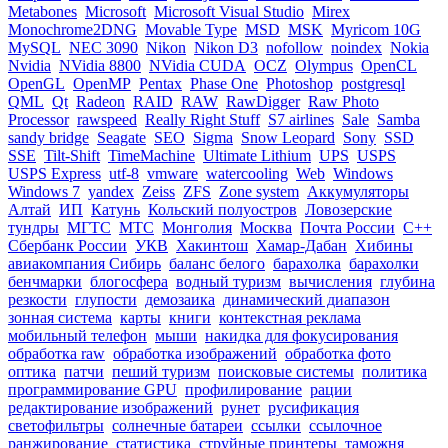
Metabones
Microsoft
Microsoft Visual Studio
Mirex
Monochrome2DNG
Movable Type
MSD
MSK
Myricom 10G
MySQL
NEC 3090
Nikon
Nikon D3
nofollow
noindex
Nokia
Nvidia
NVidia 8800
NVidia CUDA
OCZ
Olympus
OpenCL
OpenGL
OpenMP
Pentax
Phase One
Photoshop
postgresql
QML
Qt
Radeon
RAID
RAW
RawDigger
Raw Photo
Processor
rawspeed
Really Right Stuff
S7 airlines
Sale
Samba
sandy bridge
Seagate
SEO
Sigma
Snow Leopard
Sony
SSD
SSE
Tilt-Shift
TimeMachine
Ultimate Lithium
UPS
USPS
USPS Express
utf-8
vmware
watercooling
Web
Windows
Windows 7
yandex
Zeiss
ZFS
Zone system
Аккумуляторы
Алтай
ИП
Катунь
Кольский полуостров
Ловозерские
тундры
МГТС
МТС
Монголия
Москва
Почта России
С++
Сбербанк России
УКВ
Хакинтош
Хамар-Дабан
Хибины
авиакомпания Сибирь
баланс белого
барахолка
барахолки
бенчмарки
блогосфера
водный туризм
вычисления
глубина
резкости
глупости
демозаика
динамический диапазон
зонная система
карты
книги
контекстная реклама
мобильный телефон
мыши
накидка для фокусирования
обработка raw
обработка изображений
обработка фото
оптика
патчи
пеший туризм
поисковые системы
политика
программирование GPU
профилирование
рации
редактирование изображений
рунет
русификация
светофильтры
солнечные батареи
ссылки
ссылочное
ранжирование
статистика
струйные принтеры
таможня