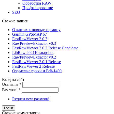
Обработка RAW
Профилирование
SEO
Свежие записи
О картах к новому гармину
Garmin GPSMAP 67
FastRawViewer 2.0.3
RawPreviewExtractor v0.3
FastRawViewer 2.0.2 Release Candidate
LibRaw 202110 snapshot
RawPreviewExtractor v0.2
FastRawViewer 2.0.1 Release
FastRawViewer 2 Release
Очумелые ручки и Peli-1400
Вход на сайт
Username
*
Password
*
Request new password
Свежие комментарии