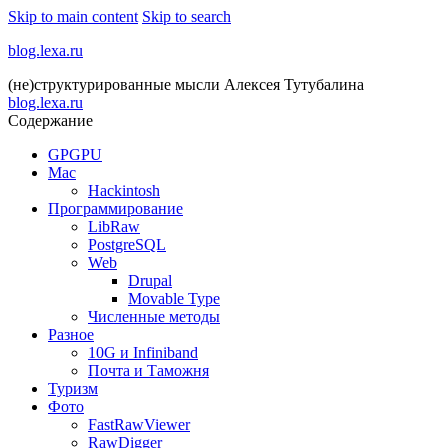
Skip to main content
Skip to search
blog.lexa.ru
(не)структурированные мысли Алексея Тутубалина
blog.lexa.ru
Содержание
GPGPU
Mac
Hackintosh
Программирование
LibRaw
PostgreSQL
Web
Drupal
Movable Type
Численные методы
Разное
10G и Infiniband
Почта и Таможня
Туризм
Фото
FastRawViewer
RawDigger