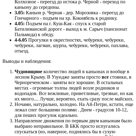
Колхозное - переезд до истока р. Черной - переход по
каньону до середины.
3.05:
Каньон р. Черная - дер. Морозовка - переезд до
Гончарного - подъем на хр. Кокиябель к роднику.
4.05:
Подъем на г. Куш-Кая - спуск к старой
Батилиманской дороге - выход к м. Сарыч (пансионат
Пальмида) к обеду.
4-6.05
Прогулки в окрестностях, чебуреки, чебуреки,
чебуреки, лагман, шурпа, чебуреки, чебуреки, пахлава,
отъезд.
Выводы и наблюдения:
Чудовищное
количество людей в каньонах и вообще в
лесном Крыму. В Узундже заняты просто
все
стоянки, в
Чернореченском - заняты все хорошие. В остальных
местах - огромные толпы людей возле родников и
водопадов. Все вежливые, приветливые, трезвые, но как
их много.... Лучше, вероятно, ехать сразу после майских.
Ночами, натурально, холодно. На Ай-Петри, кстати, еще
лежал снег большими полями . Днем - градусов 10-12,
для пеших прогулок идеально.
Направление движения по первым двум каньонам было
выбрано неправильное. В БКК просто испугались
спускаться (но, наверное, поднялись бы в сухую