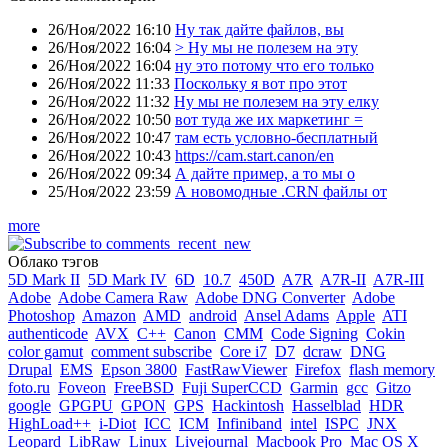
26/Ноя/2022 16:10
Ну так дайте файлов, вы
26/Ноя/2022 16:04
> Ну мы не полезем на эту
26/Ноя/2022 16:04
ну это потому что его только
26/Ноя/2022 11:33
Поскольку я вот про этот
26/Ноя/2022 11:32
Ну мы не полезем на эту елку
26/Ноя/2022 10:50
вот туда же их маркетинг =
26/Ноя/2022 10:47
там есть условно-бесплатный
26/Ноя/2022 10:43
https://cam.start.canon/en
26/Ноя/2022 09:34
А дайте пример, а то мы о
25/Ноя/2022 23:59
А новомодные .CRN файлы от
more
Облако тэгов
5D Mark II
5D Mark IV
6D
10.7
450D
A7R
A7R-II
A7R-III
Adobe
Adobe Camera Raw
Adobe DNG Converter
Adobe
Photoshop
Amazon
AMD
android
Ansel Adams
Apple
ATI
authenticode
AVX
C++
Canon
CMM
Code Signing
Cokin
color gamut
comment subscribe
Core i7
D7
dcraw
DNG
Drupal
EMS
Epson 3800
FastRawViewer
Firefox
flash memory
foto.ru
Foveon
FreeBSD
Fuji SuperCCD
Garmin
gcc
Gitzo
google
GPGPU
GPON
GPS
Hackintosh
Hasselblad
HDR
HighLoad++
i-Diot
ICC
ICM
Infiniband
intel
ISPC
JNX
Leopard
LibRaw
Linux
Livejournal
Macbook Pro
Mac OS X