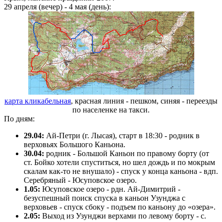
29 апреля (вечер) - 4 мая (день):
карта кликабельная
, красная линия - пешком, синяя - переезды
по населенке на такси.
По дням:
29.04:
Ай-Петри (г. Лысая), старт в 18:30 - родник в
верховьях Большого Каньона.
30.04:
родник - Большой Каньон по правому борту (от
ст. Бойко хотели спуститься, но шел дождь и по мокрым
скалам как-то не внушало) - спуск у конца каньона - вдп.
Серебряный - Юсуповское озеро.
1.05:
Юсуповское озеро - рдн. Ай-Димитрий -
безуспешный поиск спуска в каньон Узунджа с
верховьев - спуск сбоку - подъем по каньону до «озера».
2.05:
Выход из Узунджи верхами по левому борту - с.