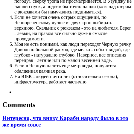
погоду), сверху тропа не просматривается. В Узунджу не
нашли спуск, а подъем бы точно нашли (хотя над озером
с рюкзаками бы намучались подниматься).
Если не хочется очень острых ощущений, по
Чернореченскому лучше из двух троп выбирать
верхнюю. Скальник с рюкзаком - это на любителя. Берег
- левый, на правом все сильно хуже в смысле
проходимости.
Моя не есть понимай, как люди переходят Черную речку.
Довольно большой расход, где мелко - собъет водой, где
глубоко - натурально глубоко. Наверное, все описания
переправ - летние или по малой весенней воде.
Если в Черную налить еще метр воды, получится
обалденная каячная река.
На ЮБК - людей почти нет (относительно сезона),
инфраструктура работает частично.
Comments
Интересно, что внизу Караби народу было в это
же время совсе