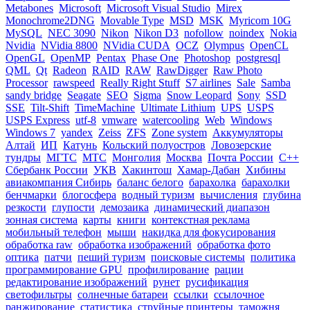
Metabones
Microsoft
Microsoft Visual Studio
Mirex
Monochrome2DNG
Movable Type
MSD
MSK
Myricom 10G
MySQL
NEC 3090
Nikon
Nikon D3
nofollow
noindex
Nokia
Nvidia
NVidia 8800
NVidia CUDA
OCZ
Olympus
OpenCL
OpenGL
OpenMP
Pentax
Phase One
Photoshop
postgresql
QML
Qt
Radeon
RAID
RAW
RawDigger
Raw Photo
Processor
rawspeed
Really Right Stuff
S7 airlines
Sale
Samba
sandy bridge
Seagate
SEO
Sigma
Snow Leopard
Sony
SSD
SSE
Tilt-Shift
TimeMachine
Ultimate Lithium
UPS
USPS
USPS Express
utf-8
vmware
watercooling
Web
Windows
Windows 7
yandex
Zeiss
ZFS
Zone system
Аккумуляторы
Алтай
ИП
Катунь
Кольский полуостров
Ловозерские
тундры
МГТС
МТС
Монголия
Москва
Почта России
С++
Сбербанк России
УКВ
Хакинтош
Хамар-Дабан
Хибины
авиакомпания Сибирь
баланс белого
барахолка
барахолки
бенчмарки
блогосфера
водный туризм
вычисления
глубина
резкости
глупости
демозаика
динамический диапазон
зонная система
карты
книги
контекстная реклама
мобильный телефон
мыши
накидка для фокусирования
обработка raw
обработка изображений
обработка фото
оптика
патчи
пеший туризм
поисковые системы
политика
программирование GPU
профилирование
рации
редактирование изображений
рунет
русификация
светофильтры
солнечные батареи
ссылки
ссылочное
ранжирование
статистика
струйные принтеры
таможня