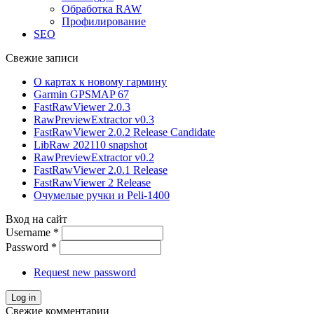
Обработка RAW
Профилирование
SEO
Свежие записи
О картах к новому гармину
Garmin GPSMAP 67
FastRawViewer 2.0.3
RawPreviewExtractor v0.3
FastRawViewer 2.0.2 Release Candidate
LibRaw 202110 snapshot
RawPreviewExtractor v0.2
FastRawViewer 2.0.1 Release
FastRawViewer 2 Release
Очумелые ручки и Peli-1400
Вход на сайт
Username
*
Password
*
Request new password
Свежие комментарии