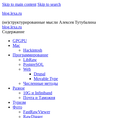
Skip to main content
Skip to search
blog.lexa.ru
(не)структурированные мысли Алексея Тутубалина
blog.lexa.ru
Содержание
GPGPU
Mac
Hackintosh
Программирование
LibRaw
PostgreSQL
Web
Drupal
Movable Type
Численные методы
Разное
10G и Infiniband
Почта и Таможня
Туризм
Фото
FastRawViewer
RawDigger