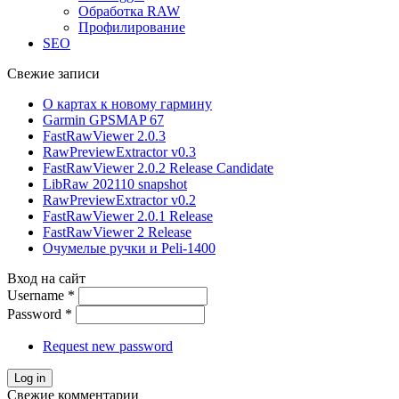
Обработка RAW
Профилирование
SEO
Свежие записи
О картах к новому гармину
Garmin GPSMAP 67
FastRawViewer 2.0.3
RawPreviewExtractor v0.3
FastRawViewer 2.0.2 Release Candidate
LibRaw 202110 snapshot
RawPreviewExtractor v0.2
FastRawViewer 2.0.1 Release
FastRawViewer 2 Release
Очумелые ручки и Peli-1400
Вход на сайт
Username
*
Password
*
Request new password
Свежие комментарии