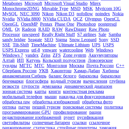
Metabones
Microsoft
Microsoft Visual Studio
Mirex
Monochrome2DNG
Movable Type
MSD
MSK
Myricom 10G
MySQL
NEC 3090
Nikon
Nikon D3
nofollow
noindex
Nokia
Nvidia
NVidia 8800
NVidia CUDA
OCZ
Olympus
OpenCL
OpenGL
OpenMP
Pentax
Phase One
Photoshop
postgresql
QML
Qt
Radeon
RAID
RAW
RawDigger
Raw Photo
Processor
rawspeed
Really Right Stuff
S7 airlines
Sale
Samba
sandy bridge
Seagate
SEO
Sigma
Snow Leopard
Sony
SSD
SSE
Tilt-Shift
TimeMachine
Ultimate Lithium
UPS
USPS
USPS Express
utf-8
vmware
watercooling
Web
Windows
Windows 7
yandex
Zeiss
ZFS
Zone system
Аккумуляторы
Алтай
ИП
Катунь
Кольский полуостров
Ловозерские
тундры
МГТС
МТС
Монголия
Москва
Почта России
С++
Сбербанк России
УКВ
Хакинтош
Хамар-Дабан
Хибины
авиакомпания Сибирь
баланс белого
барахолка
барахолки
бенчмарки
блогосфера
водный туризм
вычисления
глубина
резкости
глупости
демозаика
динамический диапазон
зонная система
карты
книги
контекстная реклама
мобильный телефон
мыши
накидка для фокусирования
обработка raw
обработка изображений
обработка фото
оптика
патчи
пеший туризм
поисковые системы
политика
программирование GPU
профилирование
рации
редактирование изображений
рунет
русификация
светофильтры
солнечные батареи
ссылки
ссылочное
ранжирование
статистика
струйные принтеры
таможня