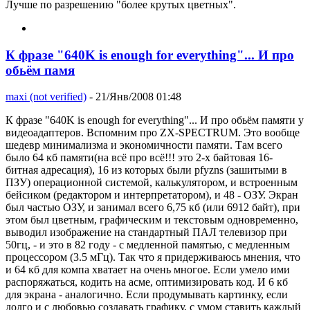
Лучше по разрешению "более крутых цветных".
К фразе "640K is enough for everything"... И про
обьём памя
maxi (not verified)
- 21/Янв/2008 01:48
К фразе "640K is enough for everything"... И про обьём памяти у
видеоадаптеров. Вспомним про ZX-SPECTRUM. Это вообще
шедевр минимализма и экономичности памяти. Там всего
было 64 кб памяти(на всё про всё!!! это 2-х байтовая 16-
битная адресация), 16 из которых были pfyzns (зашитыми в
ПЗУ) операционной системой, калькулятором, и встроенным
бейсиком (редактором и интерпретатором), и 48 - ОЗУ. Экран
был частью ОЗУ, и занимал всего 6,75 кб (или 6912 байт), при
этом был цветным, графическим и текстовым одновременно,
выводил изображение на стандартный ПАЛ телевизор при
50гц, - и это в 82 году - с медленной памятью, с медленным
процессором (3.5 мГц). Так что я придерживаюсь мнения, что
и 64 кб для компа хватает на очень многое. Если умело ими
распоряжаться, кодить на асме, оптимизировать код. И 6 кб
для экрана - аналогично. Если продумывать картинку, если
долго и с любовью создавать графику, с умом ставить каждый