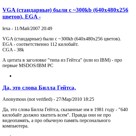
VGA (стандарные) были с ~300kb (640x480x256
цветов). EGA -
lexa
- 11/Май/2007 20:49
VGA (стандарные) были с ~300kb (640x480x256 цветов).
EGA - соответственно 112 килобайт.
CGA - 38k
А цитата в заголовке "типа из Гейтса" (или из IBM) - про
первые MSDOS/IBM PC
Да, это слова Билла Гейтса,
Anonymous (not verified)
- 27/Мар/2010 18:25
Да, это слова Билла Гейтса, сказанные им в 1981 году - "640
килобайт должно хватить всем". Правда они не про
видеопамять, а про обычную память персонального
компьютера.