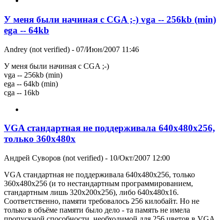
У меня были начиная с CGA ;-) vga -- 256kb (min)
ega -- 64kb
Andrey (not verified)
- 07/Июн/2007 11:46
У меня были начиная с CGA ;-)
vga -- 256kb (min)
ega -- 64kb (min)
cga -- 16kb
VGA стандартная не поддерживала 640х480х256,
только 360х480х
Андрей Суворов (not verified)
- 10/Окт/2007 12:00
VGA стандартная не поддерживала 640х480х256, только
360х480х256 (и то нестандартным программированием,
стандартным лишь 320х200х256), либо 640х480х16.
Соответственно, памяти требовалось 256 килобайт. Но не
только в объёме памяти было дело - та память не имела
пропускной способности, необходимой для 256 цветов в VGA