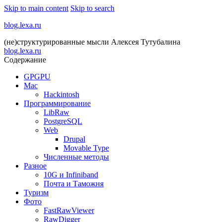
Skip to main content
Skip to search
blog.lexa.ru
(не)структурированные мысли Алексея Тутубалина
blog.lexa.ru
Содержание
GPGPU
Mac
Hackintosh
Программирование
LibRaw
PostgreSQL
Web
Drupal
Movable Type
Численные методы
Разное
10G и Infiniband
Почта и Таможня
Туризм
Фото
FastRawViewer
RawDigger