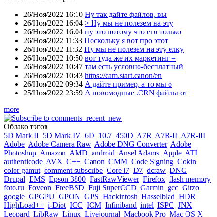
26/Ноя/2022 16:10
Ну так дайте файлов, вы
26/Ноя/2022 16:04
> Ну мы не полезем на эту
26/Ноя/2022 16:04
ну это потому что его только
26/Ноя/2022 11:33
Поскольку я вот про этот
26/Ноя/2022 11:32
Ну мы не полезем на эту елку
26/Ноя/2022 10:50
вот туда же их маркетинг =
26/Ноя/2022 10:47
там есть условно-бесплатный
26/Ноя/2022 10:43
https://cam.start.canon/en
26/Ноя/2022 09:34
А дайте пример, а то мы о
25/Ноя/2022 23:59
А новомодные .CRN файлы от
more
Облако тэгов
5D Mark II
5D Mark IV
6D
10.7
450D
A7R
A7R-II
A7R-III
Adobe
Adobe Camera Raw
Adobe DNG Converter
Adobe
Photoshop
Amazon
AMD
android
Ansel Adams
Apple
ATI
authenticode
AVX
C++
Canon
CMM
Code Signing
Cokin
color gamut
comment subscribe
Core i7
D7
dcraw
DNG
Drupal
EMS
Epson 3800
FastRawViewer
Firefox
flash memory
foto.ru
Foveon
FreeBSD
Fuji SuperCCD
Garmin
gcc
Gitzo
google
GPGPU
GPON
GPS
Hackintosh
Hasselblad
HDR
HighLoad++
i-Diot
ICC
ICM
Infiniband
intel
ISPC
JNX
Leopard
LibRaw
Linux
Livejournal
Macbook Pro
Mac OS X