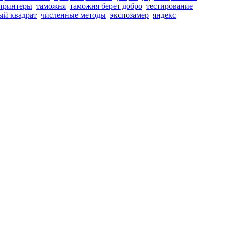
принтеры
таможня
таможня берет добро
тестирование
ый квадрат
численные методы
экспозамер
яндекс