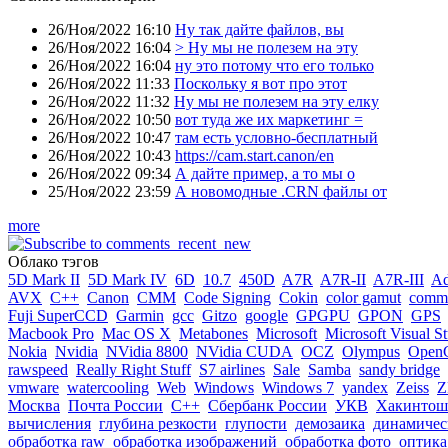
26/Ноя/2022 16:10
Ну так дайте файлов, вы
26/Ноя/2022 16:04
> Ну мы не полезем на эту
26/Ноя/2022 16:04
ну это потому что его только
26/Ноя/2022 11:33
Поскольку я вот про этот
26/Ноя/2022 11:32
Ну мы не полезем на эту елку
26/Ноя/2022 10:50
вот туда же их маркетинг =
26/Ноя/2022 10:47
там есть условно-бесплатный
26/Ноя/2022 10:43
https://cam.start.canon/en
26/Ноя/2022 09:34
А дайте пример, а то мы о
25/Ноя/2022 23:59
А новомодные .CRN файлы от
more
Облако тэгов
5D Mark II
5D Mark IV
6D
10.7
450D
A7R
A7R-II
A7R-III
A
AVX
C++
Canon
CMM
Code Signing
Cokin
color gamut
comme
Fuji SuperCCD
Garmin
gcc
Gitzo
google
GPGPU
GPON
GPS
Macbook Pro
Mac OS X
Metabones
Microsoft
Microsoft Visual S
Nokia
Nvidia
NVidia 8800
NVidia CUDA
OCZ
Olympus
Open
rawspeed
Really Right Stuff
S7 airlines
Sale
Samba
sandy bridge
vmware
watercooling
Web
Windows
Windows 7
yandex
Zeiss
Z
Москва
Почта России
С++
Сбербанк России
УКВ
Хакинтош
вычисления
глубина резкости
глупости
демозаика
динамичес
обработка raw
обработка изображений
обработка фото
оптика