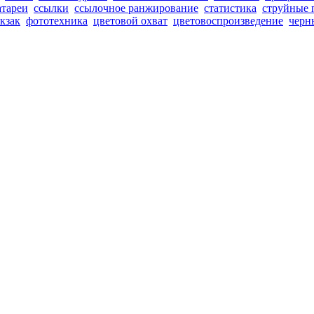
атареи
ссылки
ссылочное ранжирование
статистика
струйные 
кзак
фототехника
цветовой охват
цветовоспроизведение
черн