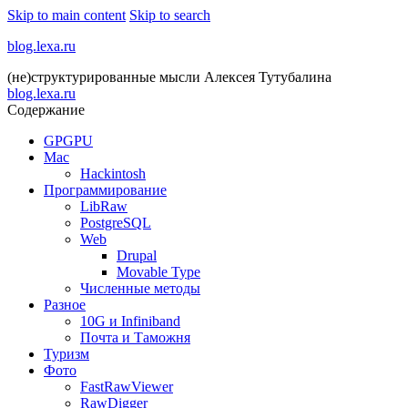
Skip to main content
Skip to search
blog.lexa.ru
(не)структурированные мысли Алексея Тутубалина
blog.lexa.ru
Содержание
GPGPU
Mac
Hackintosh
Программирование
LibRaw
PostgreSQL
Web
Drupal
Movable Type
Численные методы
Разное
10G и Infiniband
Почта и Таможня
Туризм
Фото
FastRawViewer
RawDigger