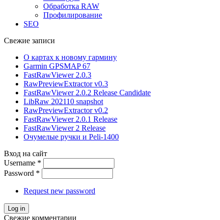
Обработка RAW
Профилирование
SEO
Свежие записи
О картах к новому гармину
Garmin GPSMAP 67
FastRawViewer 2.0.3
RawPreviewExtractor v0.3
FastRawViewer 2.0.2 Release Candidate
LibRaw 202110 snapshot
RawPreviewExtractor v0.2
FastRawViewer 2.0.1 Release
FastRawViewer 2 Release
Очумелые ручки и Peli-1400
Вход на сайт
Username
*
Password
*
Request new password
Свежие комментарии