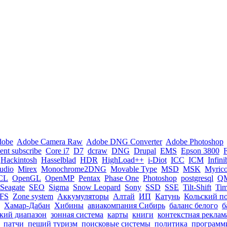
dobe
Adobe Camera Raw
Adobe DNG Converter
Adobe Photoshop
nt subscribe
Core i7
D7
dcraw
DNG
Drupal
EMS
Epson 3800
Hackintosh
Hasselblad
HDR
HighLoad++
i-Diot
ICC
ICM
Infin
tudio
Mirex
Monochrome2DNG
Movable Type
MSD
MSK
Myric
CL
OpenGL
OpenMP
Pentax
Phase One
Photoshop
postgresql
Q
Seagate
SEO
Sigma
Snow Leopard
Sony
SSD
SSE
Tilt-Shift
Ti
FS
Zone system
Аккумуляторы
Алтай
ИП
Катунь
Кольский п
Хамар-Дабан
Хибины
авиакомпания Сибирь
баланс белого
б
кий диапазон
зонная система
карты
книги
контекстная реклам
патчи
пеший туризм
поисковые системы
политика
программ