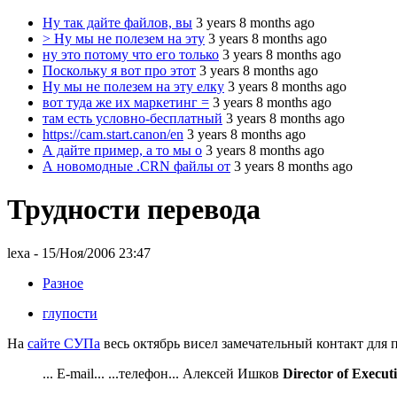
Ну так дайте файлов, вы
3 years 8 months ago
> Ну мы не полезем на эту
3 years 8 months ago
ну это потому что его только
3 years 8 months ago
Поскольку я вот про этот
3 years 8 months ago
Ну мы не полезем на эту елку
3 years 8 months ago
вот туда же их маркетинг =
3 years 8 months ago
там есть условно-бесплатный
3 years 8 months ago
https://cam.start.canon/en
3 years 8 months ago
А дайте пример, а то мы о
3 years 8 months ago
А новомодные .CRN файлы от
3 years 8 months ago
Трудности перевода
lexa
- 15/Ноя/2006 23:47
Разное
глупости
На
сайте СУПа
весь октябрь висел замечательный контакт для
... E-mail... ...телефон... Алексей Ишков
Director of Execut