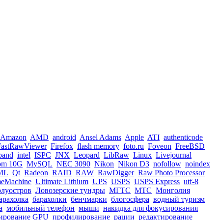
Amazon
AMD
android
Ansel Adams
Apple
ATI
authenticode
FastRawViewer
Firefox
flash memory
foto.ru
Foveon
FreeBSD
iband
intel
ISPC
JNX
Leopard
LibRaw
Linux
Livejournal
om 10G
MySQL
NEC 3090
Nikon
Nikon D3
nofollow
noindex
ML
Qt
Radeon
RAID
RAW
RawDigger
Raw Photo Processor
meMachine
Ultimate Lithium
UPS
USPS
USPS Express
utf-8
олуостров
Ловозерские тундры
МГТС
МТС
Монголия
арахолка
барахолки
бенчмарки
блогосфера
водный туризм
а
мобильный телефон
мыши
накидка для фокусирования
ирование GPU
профилирование
рации
редактирование